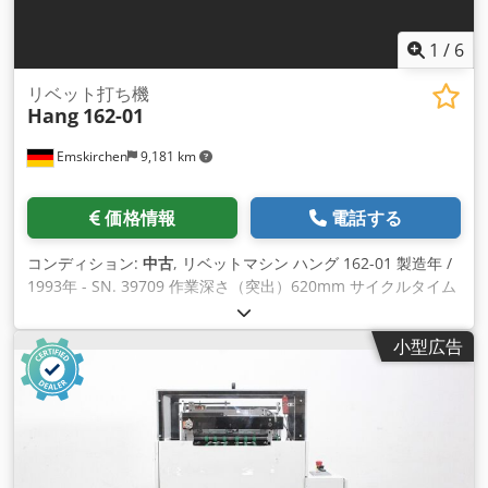
1
/
6
リベット打ち機
Hang
162-01
Emskirchen
9,181 km
価格情報
電話する
コンディション:
中古
, リベットマシン ハング 162-01 製造年 /
1993年 - SN. 39709 作業深さ（突出）620mm サイクルタイム
0.7秒 リベットストローク55mm 作業高さ1100mm リベット径
2～4mm 駆動容量 0.37kW 半管状リベット、中実リベット、中
小型広告
空リベット、管状リベット、2点リベットの加工に適していま
す。 ダブル中空リベット（リベットキャップ供給）、中～大型
シリーズ用リベットマシン 半管状リベット、中実リベット、中
空リベット、管状リベット、2点リベットの加工に適していま
す。 ダブルチューブリベット（リベットキャップの供給）、中
型から大型シリーズ用のリベットマシン WhatsAppによるオン