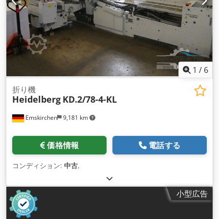
1
/
6
折り機
Heidelberg
KD.2/78-4-KL
Emskirchen
9,181 km
価格情報
電話する
コンディション:
中古
,
小型広告