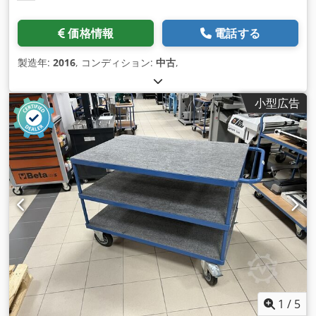
価格情報
電話する
製造年:
2016
, コンディション:
中古
,
小型広告
1
/
5