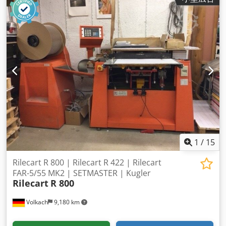
1
/
15
Rilecart R 800 | Rilecart R 422 | Rilecart
FAR-5/55 MK2 | SETMASTER | Kugler
Rilecart
R 800
Volkach
9,180 km