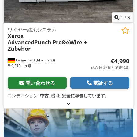
1
/
9
ワイヤー結束システム
Xerox
AdvancedPunch
Pro&eWire +
Zubehör
€4,990
Langenfeld (Rheinland)
9,215 km
EXW 固定価格 消費税別
問い合わせる
電話する
コンディション:
中古
, 機能:
完全に稼働しています
,