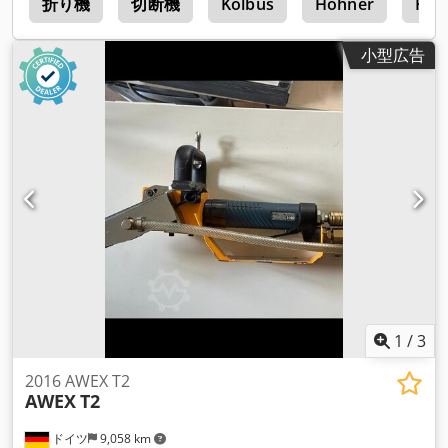
ー
折り機
切断機
Kolbus
Hohner
Hor
小型広告
1
/
3
2016 AWEX T2
AWEX
T2
ドイツ
9,058 km