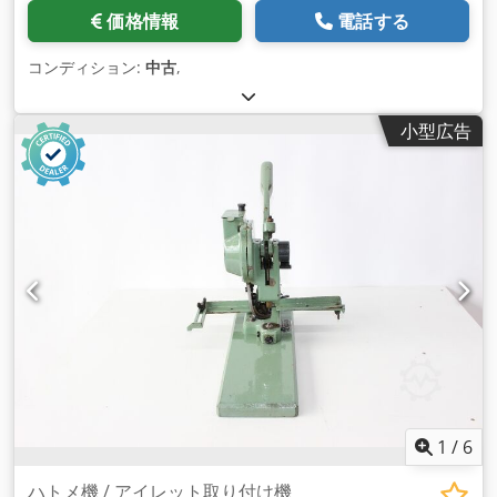
価格情報
電話する
コンディション:
中古
,
小型広告
1
/
6
ハトメ機 / アイレット取り付け機