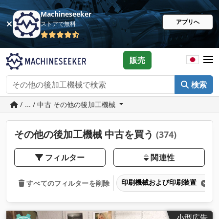
Machineseeker
アプリへ
ストアで無料
販売
検索
/ ... / 中古 その他の後加工機械
その他の後加工機械 中古を買う
(374)
フィルター
関連性
印刷機械および印刷装置
すべてのフィルターを削除
小型広告