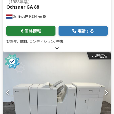
（1988年製）
Ochsner
GA 88
Schijndel
9,234 km
価格情報
電話する
製造年:
1988
, コンディション:
中古
,
小型広告