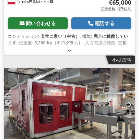
€65,000
Tarnów
8,637 km
固定価格 消費税別
問い合わせる
電話する
コンディション:
非常に良い（中古）
, 機能:
完全に稼働してい
ます
, 総重量:
3,200 kg（キログラム）
, 入力電流の種類:
三相
,
全幅:
2,200 mm
, 全長:
6,000 mm
, 全高:
1,600 mm
, 入力電圧:
400 V
, 入力電流:
32 A
,
小型広告