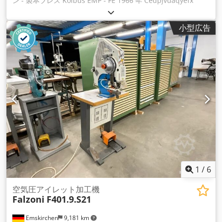
ン - 製本プレス Kolbus EMP - FE 1966 年 Cedpjvuaqyefx
Ahyjrf ブロックサイズ 最小 125 x 100 x 6mm / 最大 370 x 270
x 80mm ケースサイズ 最小 125 x 210mm / 最大 370 x 62mm
小型広告
毎分最大 36 サイクルの速度 WhatsApp - MS Zoom -
Telegram によるオンラインビデオ検査 在庫あり エムスキルヒ
ェン/ニュルンベルク - 即時利用可能 - テスト可能
1
/
6
空気圧アイレット加工機
Falzoni
F401.9.S21
Emskirchen
9,181 km