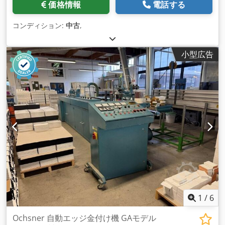
価格情報
電話する
コンディション:
中古
,
小型広告
1
/
6
Ochsner 自動エッジ金付け機 GAモデル