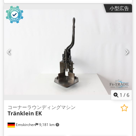
フットスイッチでリリース WhatsAppによるオンラインビデオ
小型広告
検査 - MS Zoom - Telegram 在庫あり エムスキルヒェン/ニュ
ルンベルク - すぐに入手可能 - テスト可能 Codpev D N H Njfx
Ahyjrf
1
/
6
コーナーラウンディングマシン
Tränklein
EK
Emskirchen
9,181 km