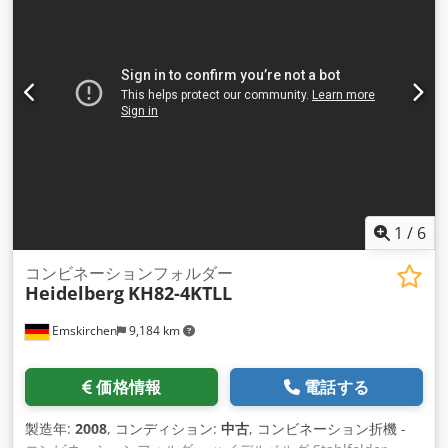
1
/
6
コンビネーションフォルダー
Heidelberg
KH82-4KTLL
Emskirchen
9,184 km
価格情報
電話する
製造年:
2008
, コンディション:
中古
, コンビネーション折機 -