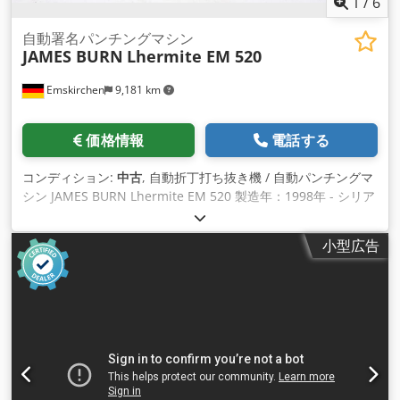
1
/
6
自動署名パンチングマシン
JAMES BURN
Lhermite EM 520
Emskirchen
9,181 km
価格情報
電話する
コンディション:
中古
, 自動折丁打ち抜き機 / 自動パンチングマ
シン JAMES BURN Lhermite EM 520 製造年：1998年 - シリア
ル番号：211661 投入幅 / サイズ：投入幅520mm 用紙厚さ：
最大3mm（32枚、80g） 速度：最大10,000サイクル/時 用紙厚
小型広告
さ：70～300g James Burn Lhermite EM520は、自動折丁打ち
抜き機です。 インラインまたはオフライン生産に使用できま
す。フィーダーとジョガーデリバリーを備えています。
Crodpowtidfefx Ahysf EM520は、インラインでの折丁打ち抜
きと裁断のための最先端のモジュラーシステムを備えていま
す。 WhatsApp、MS Zoom、Telegramによるオンラインビデ
オ検査 エムスキルヒェン/ニュルンベルクに在庫あり - 即納可
能 - テスト可能