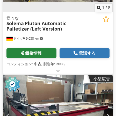
1
/
8
様々な
Solema
Pluton Automatic
Palletizer (Left Version)
ドイツ
9,058 km
価格情報
電話する
コンディション:
中古
, 製造年:
2006
,
小型広告