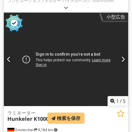
コンビネーションフォルダー ハイデルベルグ Stahlfolder
KH82-4KTLL32 Seiten Seitenfalz - 32 pages cross fold 年式
2008年 - 製造番号 0-00256 パレットフィーダー / パレットフ
小型広告
ィーダー PFH-82 フォーマット/サイズ 最小140 x 180mm フォ
ーマット/サイズ 最大820 x 1200mm 折りたたみ式: 4バックル
- 3ナイフ 自動バックルセッティング / 自動バックルセッティン
グ 速度 50,000サイクル/時 デジタル表示 / デジタルディスプレ
イ コンプレッサー付き / コンプレッサー付き 取扱説明書付属
ハイデルベルグSAK-94取扱説明書付属 年式 2006年 製造番号
0-00421 Cedpfx Asrp En Uohyerf 最大作業幅940mm / 最大作
業幅940mm スカイプビデオによるオンラインビデオ検査 ご訪
問をお待ちしております。 すぐに利用可能 - 検査可能 エムス
キルヒェン / ニュルンベルク在庫あり - 検査可能
1
/
5
ラミネーター
検索を保存
Hunkeler
K1000
Emskirchen
9,184 km