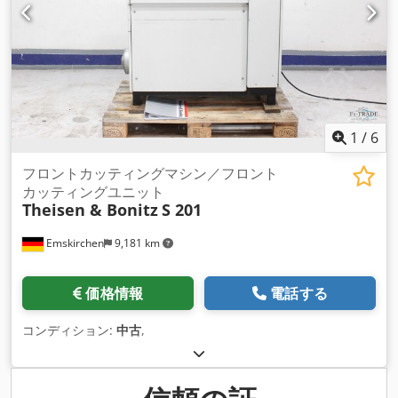
ラインビデオ検査 - MS Zoom - Telegram Crjdpov D H Htjfx
Ahyjf 在庫あり エムスキルヒェン/ニュルンベルク - すぐに入手
可能 - テスト可能
1
/
6
フロントカッティングマシン／フロント
カッティングユニット
Theisen & Bonitz
S 201
Emskirchen
9,181 km
価格情報
電話する
コンディション:
中古
,