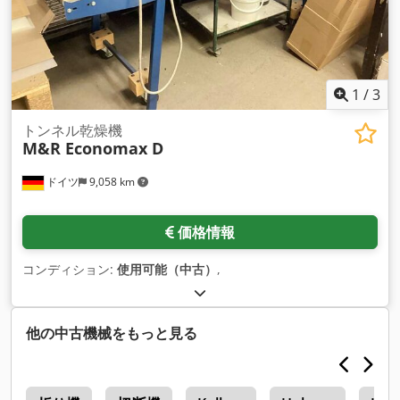
1
/
3
トンネル乾燥機
M&R Economax D
ドイツ
9,058 km
価格情報
コンディション:
使用可能（中古）
,
他の中古機械をもっと見る