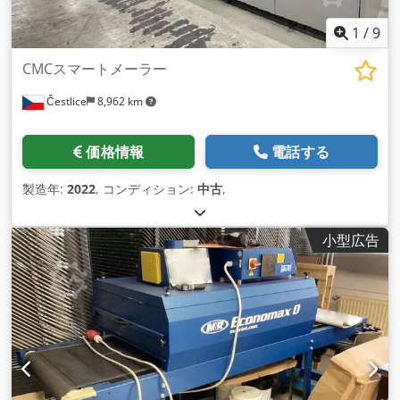
1
/
9
CMCスマートメーラー
Čestlice
8,962 km
価格情報
電話する
製造年:
2022
, コンディション:
中古
,
小型広告