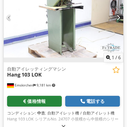
1
/
6
自動アイレッティングマシン
Hang
103 LOK
Emskirchen
9,181 km
価格情報
電話する
コンディション:
中古
, 自動アイレット機 / 自動アイレット機
Hang 103 LOK シリアルNo. 24707 小規模から中規模のシリー
ズバッチ向け 作業深さ130mm ピースカウンター / カウンター