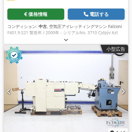
価格情報
電話する
コンディション:
中古
, 空気圧アイレッティングマシン Falzoni
F401.9.S21 製造年 / 2000年 - シリアルNo. 3710 Cjdpjv Azt
Eofx Ahyorf 非常に良い状態 WhatsAppによるオンラインビデ
オ検査 - MS Zoom - Telegram 在庫あり エムスキルヒェン/ニ
小型広告
ュルンベルク - すぐに入手可能 - テスト可能