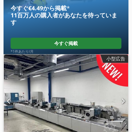
今すぐ€4.49から掲載
*
11百万人の購入者
があなたを待っていま
す
今すぐ掲載
*1件あたり/月
小型広告