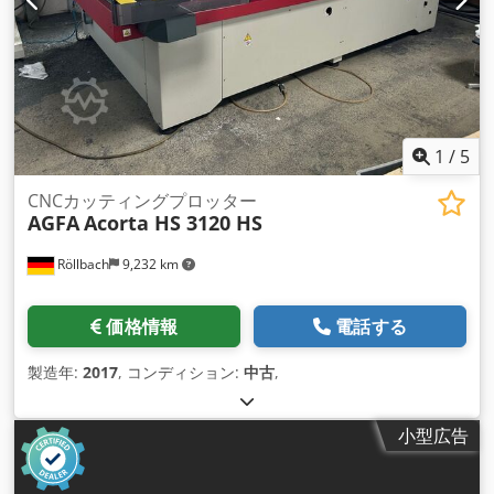
1
/
5
CNCカッティングプロッター
AGFA
Acorta HS 3120 HS
Röllbach
9,232 km
価格情報
電話する
製造年:
2017
, コンディション:
中古
,
小型広告