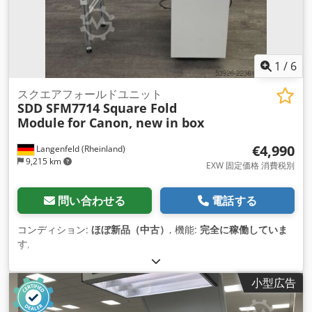
1
/
6
スクエアフォールドユニット
SDD SFM7714 Square Fold
Module
for Canon, new in box
€4,990
Langenfeld (Rheinland)
9,215 km
EXW 固定価格 消費税別
問い合わせる
電話する
コンディション:
ほぼ新品（中古）
, 機能:
完全に稼働していま
す
,
小型広告