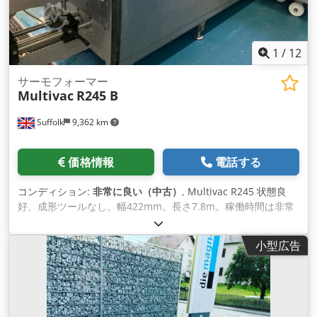
1
/
12
サーモフォーマー
Multivac
R245 B
Suffolk
9,362 km
価格情報
電話する
コンディション:
非常に良い（中古）
, Multivac R245 状態良
好。成形ツールなし。幅422mm。長さ7.8m。稼働時間は非常
に短い。 Cederp Dygopfx An Ejha
小型広告