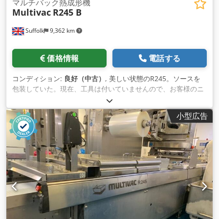
マルチバック熱成形機
Multivac
R245 B
Suffolk
9,362 km
価格情報
電話する
コンディション:
良好（中古）
, 美しい状態のR245。ソースを
包装していた。現在、工具は付いていませんので、お客様のニ
ーズに合わせることができます。日付表示器を 取り付けるため
のフレームが付属していますが、表示器はありません。ベッド
小型広告
幅422mm。 Csdpfsq Dagbox An Ejha