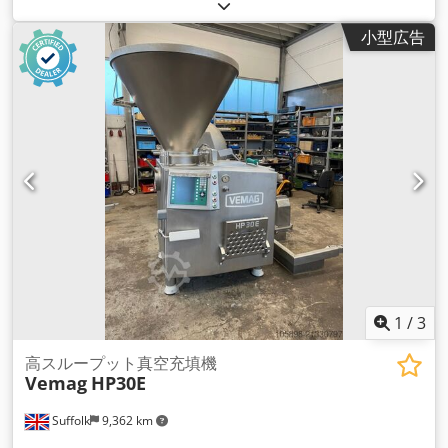
めにセットアップされている。1サイクル で32ポーション。ア
イスキューブ、ソースパック、ケチャップ、ストック等の製造
小型広告
にも使用可能。M&P 32ヘッドフィラーとエンド・オブ・ライ
ン・トレイ・ラッパーを備えたラインとして供給することも可
能です（有料）。 Csdetp N Ddopfx An Ejha
1
/
3
高スループット真空充填機
Vemag
HP30E
Suffolk
9,362 km