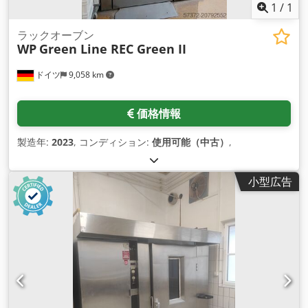
1
/
1
ラックオーブン
WP
Green Line REC Green II
ドイツ
9,058 km
価格情報
製造年:
2023
, コンディション:
使用可能（中古）
,
小型広告