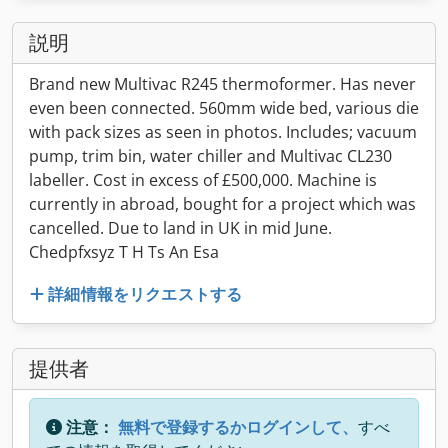
説明
Brand new Multivac R245 thermoformer. Has never
even been connected. 560mm wide bed, various die
with pack sizes as seen in photos. Includes; vacuum
pump, trim bin, water chiller and Multivac CL230
labeller. Cost in excess of £500,000. Machine is
currently in abroad, bought for a project which was
cancelled. Due to land in UK in mid June.
Chedpfxsyz T H Ts An Esa
詳細情報をリクエストする
提供者
注意：
無料で登録するかログインして、
すべ