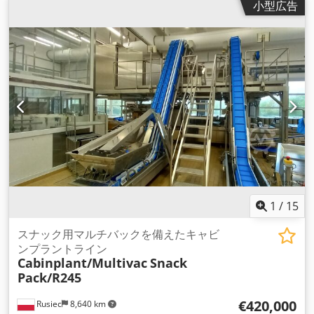
小型広告
EU10/2011に基づくFDA準拠 波型エッジを含むベルト幅 約
300mm コルゲートエッジ、両側に同一平面上に溶接された
40mm 駆動：モーター 約0.18KW コンベヤーベルト、コンベヤ
ーベルトシステム、排出ベルト、ベルトコンベヤー、食品、食
品産業、磁選機、オーバーベルト磁選機、リサイク ル、木材チ
ップ、プラスチック、メタルフリー金属検出、ネオジム、オー
バーベルトマグネット、マグネットベルトセパレーター 私たち
のコア・コンピタンスは、お客様が必要としているものを的確
に提供することです。 私たちはお客様と協力して、カスタマイ
ズされた個別のソリューションを開発し、それに対応するシス
テムを自社生産で提供しています。 お客様の用途に適したソリ
ューションをご提案させていただきますので、お気軽にお電話
にてお問い合わせください。
1
/
15
スナック用マルチバックを備えたキャビ
ンプラントライン
Cabinplant/Multivac
Snack
Pack/R245
€420,000
Rusiec
8,640 km