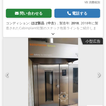
VB 消費税別
問い合わせる
電話する
コンディション:
ほぼ新品（中古）
, 製造年:
2018
, 2018年に製
造されたCabinplant社製のスナック包装ラインをご紹介しま
す： -1トラックリフト -3トラックリフト -1Lバスケット付き24
ヘッド計量機 -1Lバスケット付き32ヘッド計量機 -KEN衛生シ
小型広告
ステムEWD 50（計量機器の洗浄ステーション） -階段付きプラ
ットフォーム -分配ツール 2個 -ASE500型マルチバックR245、
ガス、真空（真空ポンプなし このセットアップは、装置のテス
ト時のみ作動し、約100 rhを稼動した。 ラインはCabinplant
とMultivacのメーカーサービスにより解体された。 Codpfx
Aopxm Ugen Eoha