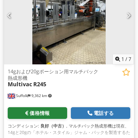
1
/
7
14gおよび20gポーション用マルチバック
熱成形機
Multivac
R245
Suffolk
9,362 km
価格情報
電話する
コンディション:
良好（中古）
, マルチバック熱成形機は現在、
14gと20gの「ホテル・スタイル」ジャム・パックを製造するた