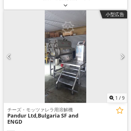
は、食肉業界での集中的な使用を目的として設計された装置で
す。本モデ ルは、肉の軟化、マリネ加工、熟成に最適であり、
小型広告
最終製品の構造および歩留まりの向上にも寄与します。 真空技
術の採用により、マリネ液のより深い浸透と歩留まり損失の低
減が実現できます。堅牢なステンレス製構造と直感的な操作性
により、中 規模および大規模な食品加工工場に最適なソリュー
ションとなっています。 技術仕様： メーカー：Metalbud
Nowicki（ポーランド） モデル：MA-3600PSCH 製造年：2006
年 電源：3x400V / 50Hz 定格出力：5.3 kW Chodpfjwxxbqox
An Eea 最大消費電流：13A 装置重量：2000 kg 寸法（長さ×幅
×高さ）：4 m × 1.75 m × 2.05 m ✅ NOWICKI MA-3600PSCH
真空タンブラーの主な特長： ・高効率、大容量ドラム—大量生
産に最適 ・真空循環により肉質と構造を向上 ・耐酸性構造—
高耐久性と衛生管理の容易さ ・性能に対して低消費電力 ・簡
単な操作性およびプログラム可能なパラメータ ・完全な技術文
書および電気配線図付き ・食品機械分野のリーダーである
1
/
9
Metalbud Nowickiブランドの実証済み品質 NOWICKI MA-
3600PSCH真空タンブラーは即納可能です。効果的かつ信頼性
チーズ・モッツァレラ用溶解機
Pandur Ltd,Bulgaria
SF and
の高い食肉加工ソリューションをお探しの工場様への理想的な
ENGD
投資 です。