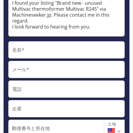
名前*
メール*
電話
企業
土地
郵便番号と所在地