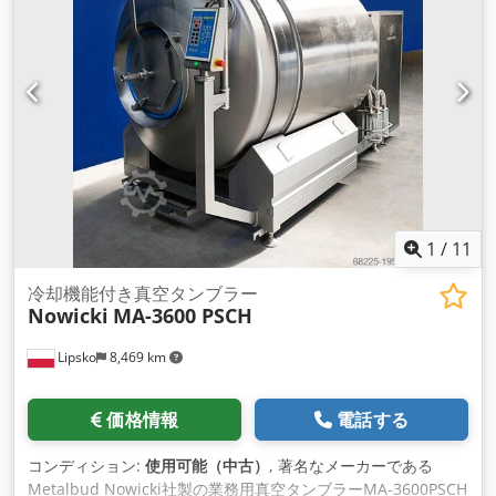
運転です。 見積もりはネット価格です。 英語、ドイツ語、フ
ランス語が話せます。
1
/
11
冷却機能付き真空タンブラー
Nowicki
MA-3600 PSCH
Lipsko
8,469 km
価格情報
電話する
コンディション:
使用可能（中古）
, 著名なメーカーである
Metalbud Nowicki社製の業務用真空タンブラーMA-3600PSCH