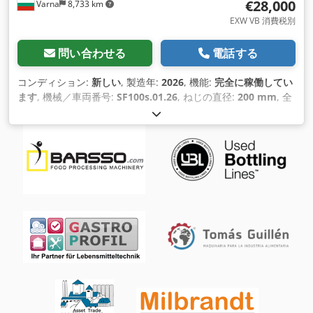
€28,000
Varna
8,733 km
EXW VB 消費税別
問い合わせる
電話する
コンディション:
新しい
, 製造年:
2026
, 機能:
完全に稼働してい
ます
, 機械／車両番号:
SF100s.01.26
, ねじの直径:
200 mm
, 全
長:
3,200 mm
, 全高:
2,200 mm
, 総重量:
400 kg（キログラ
ム）
, 暖房能力:
10 キロワット (13.60 馬力)
, 圧力:
2 バー
, 入力
電流の種類:
三相
, 入力周波数:
50 ヘルツ
, 入力電圧:
380 V
, 保
証期間:
24 ヶ月
, モッツァレラチーズ、イエローチーズ、スル
グニチーズなどの製造に使用される複雑な設備です。 ドージン
グや装飾的なドージングも可能です。 - チーズ溶解釜 Csdpfot
I Dxwsx An Eoha - ディスペンサーに供給するための押し出し
バッファー - ドージング用アタッチメント一式