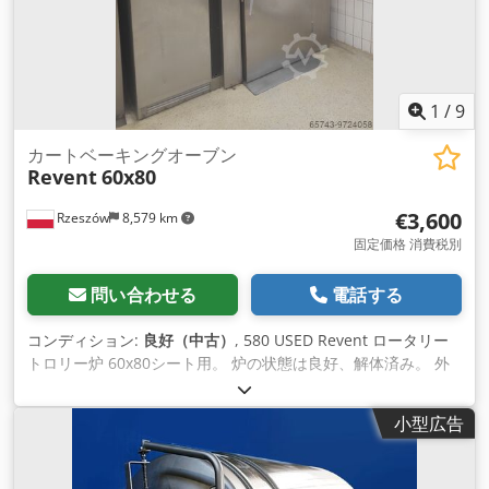
1
/
9
カートベーキングオーブン
Revent
60x80
€3,600
Rzeszów
8,579 km
固定価格 消費税別
問い合わせる
電話する
コンディション:
良好（中古）
, 580 USED Revent ロータリー
トロリー炉 60x80シート用。 炉の状態は良好、解体済み。 外
形寸法（単位：cm）： -幅：248 -dg：176 Chedpfslk Ef Isx
An Esa -H: 245 EQUIPMENT（設備）： -中古オイルバーナー -
小型広告
ステンレス製ハウジング。 解体されたユニットは、当社の倉庫
（ポーランド、36-068 Bachórz）に保管されており、ご覧いた
だけます。 支払い可能なオプションは、改装 / 輸送 / 設置 / 試