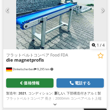
1
/
4
フラットベルトコンベア Food FDA
die magnetprofis
Dinkelscherben
9,295 km
価格情報
電話する
製造年:
2021
, コンディション:
新しい
, 下部構造付きアルミ製
フラットベルトコンベア 長さ：2000mm コンベアベルト上端
の高さ：900mm（水平時 Csdohfwkxopfx An Eoha PVCベルト
コンベア コンベアベルト EM 15/2 0+17 PVC ブルー