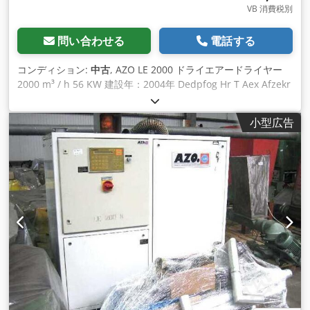
VB 消費税別
問い合わせる
電話する
コンディション:
中古
, AZO LE 2000 ドライエアードライヤー
2000 m³ / h 56 KW 建設年：2004年 Dedpfog Hr T Aex Afzekr
価格：22,500ユーロ 担当者Rainer Eckerle氏
小型広告