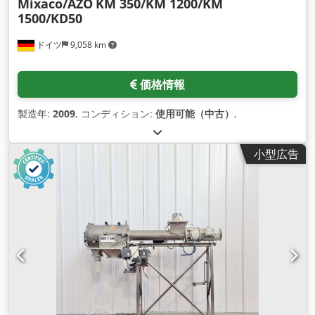
Mixaco/AZO
KM 350/KM 1200/KM
1500/KD50
ドイツ
9,058 km
価格情報
製造年:
2009
, コンディション:
使用可能（中古）
,
小型広告