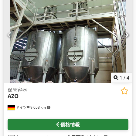
1
/
4
保管容器
AZO
ドイツ
9,058 km
価格情報