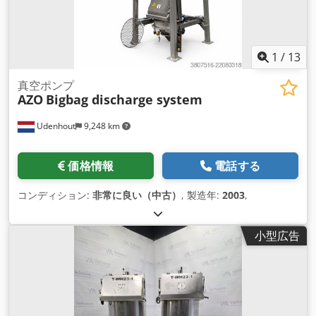
1
/
13
真空ポンプ
AZO
Bigbag discharge system
Udenhout
9,248 km
価格情報
電話する
コンディション:
非常に良い（中古）
, 製造年:
2003
,
小型広告