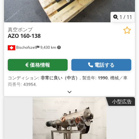
1
/
11
真空ポンプ
AZO
160-138
Bischofszell
9,430 km
価格情報
電話する
コンディション:
非常に良い（中古）
, 製造年:
1990
, 機械／車
両番号:
43954
,
小型広告