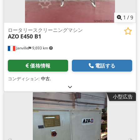
1
/
9
ロータリースクリーニングマシン
AZO
E450 B1
Janville
9,693 km
価格情報
電話する
コンディション:
中古
,
小型広告