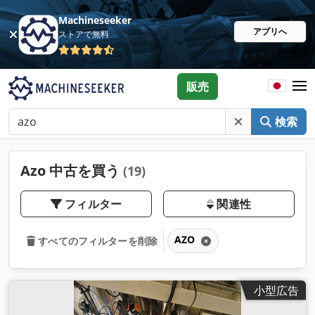
Machineseeker
アプリへ
ストアで無料
販売
検索
Azo 中古を買う
(19)
フィルター
関連性
AZO
すべてのフィルターを削除
小型広告