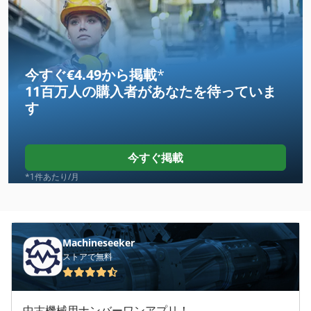
Amazone Ke 3000
Amazone Kg 4000
Amazone Kx 3000
今すぐ€4.49から掲載
*
11百万人の購入者
があなたを待っていま
Amazone Uf 1201
す
Amazone Uf 600
Amazone Uf 800
今すぐ掲載
Amazone Uf 901
*1件あたり/月
Amazone Ux 4200
Amazone Ux 5200
Machineseeker
ストアで無料
Amazone Zam 1201
Amazone Zax 902
中古機械用ナンバーワンアプリ！