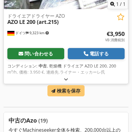
1
/
1
ドライエアドライヤー AZO
AZO
LE 200 (art.215)
€3,950
ドイツ
9,323 km
VB 消費税別
問い合わせる
電話する
コンディション:
中古
, 乾燥機 ドライエア AZO LE 200, 200
m³/h, 価格: 3.950 €, 連絡先.ライナー・エッカーレ氏
Djdjycruopfx Afzskr
検索を保存
中古のAzo
(19)
今すぐMachineseeker全体を検索、200,000台以上の