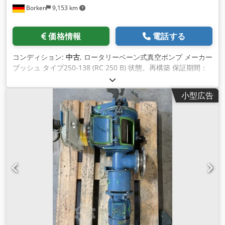
Borken
9,153 km
価格情報
電話する
コンディション:
中古
, ロータリーベーン式真空ポンプ メーカー
ブッシュ タイプ250-138 (RC 250 B) 状態。再構築 保証期間：
12ヶ月 吸引能力：約250 m³/h 放電圧力：約20mbar ベリーブ
スミッテル：ミネラルオイル 付属品: 入口フィルター
小型広告
Dkjdpebalffsfx Afzjr 石油 取扱説明書 納期について在庫あり
（前の販売いくつかの利用可能な場合があります