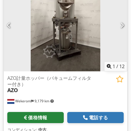
1
/
12
AZO計量ホッパー（バキュームフィルタ
ー付き）
AZO
Wekerom
9,179 km
価格情報
電話する
コンディション:
中古
,