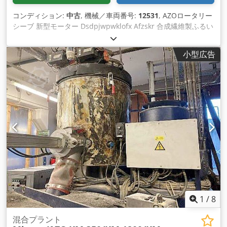
コンディション:
中古
, 機械／車両番号:
12531
, AZOロータリー
シーブ 新型モーター Dsdpjwpwklofx Afzskr 合成繊維製ふるい
スリーブ7個付き：0.2 mm / 0.5 mm / 0.6 mm / 1.4 mm × 2個
/ 1.5 mm / 4.5 mm 電源：400 V モーター出力：1.5 kW ふるい
小型広告
入口（mm）：250 × 250 ふるい直径（mm）：175 ふるい長
さ（mm）：340
1
/
8
混合プラント