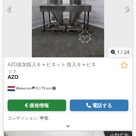
1
/
24
AZO追加投入キャビネット 投入キャビネ
ット
AZO
Wekerom
9,179 km
価格情報
電話する
コンディション:
中古
,
小型広告