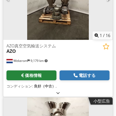
1
/
16
AZO真空空気輸送システム
AZO
Wekerom
9,179 km
価格情報
電話する
コンディション:
良好（中古）
,
小型広告