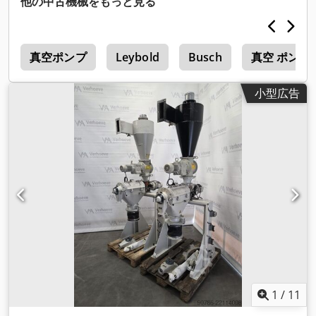
他の中古機械をもっと見る
炉
真空ポンプ
Leybold
Busch
真空 ポンプ
小型広告
1
/
11