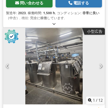
問い合わせる
電話する
製造年:
2023
, 稼働時間:
1,500 h
, コンディション:
非常に良い
（中古）
, 機能:
完全に稼働しています
,
小型広告
1
/
12