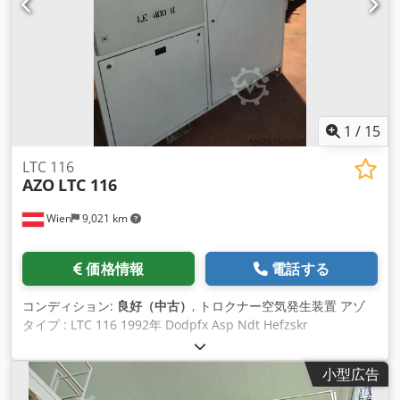
1
/
15
LTC 116
AZO
LTC 116
Wien
9,021 km
価格情報
電話する
コンディション:
良好（中古）
, トロクナー空気発生装置 アゾ
タイプ : LTC 116 1992年 Dodpfx Asp Ndt Hefzskr
小型広告