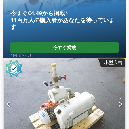
今すぐ€4.49から掲載
*
11百万人の購入者
があなたを待っていま
す
今すぐ掲載
*1件あたり/月
小型広告