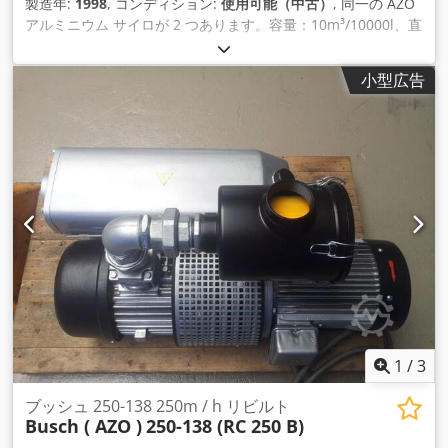
製造年:
1998
, コンディション:
使用可能（中古）
, 同一の AZO
アルミニウム サイロが 2 つあります。容量：10m³/10000l、直
径：約1960mm、高さ：約3300mm、製品：粉砂糖/ココア
（高脱脂）/乳糖/ホエ ー/脱脂乳、嵩密度：0.6kg～0.7kg/l、搬
小型広告
送能力：1500kg～2000kg/h、材質：A2-2、フレーム：塗装済
み。振動 排出床、セパレーター、トップフィルター、圧力ブロ
ワー付き空気輸送システムを含みます。ドキュメントが利用可
能です。現地調査も可能です 。 Djdpfjuaftxjx Afzekr
1
/
3
ブッシュ 250-138 250m / h リビルト
Busch ( AZO )
250-138 (RC 250 B)