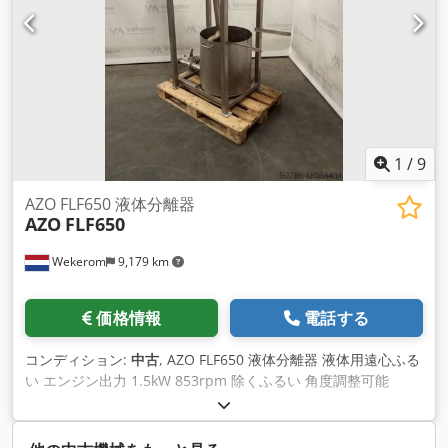
1
/
9
AZO FLF650 液体分離器
AZO
FLF650
Wekerom
9,179 km
価格情報
電話する
コンディション:
中古
, AZO FLF650 液体分離器 液体用遠心ふる
い エンジン出力 1.5kW 853rpm 除くふるい 角度調整可能
Dedpfowyfxxjx Afzjkr 他の広告を見る VMA ウェケロム