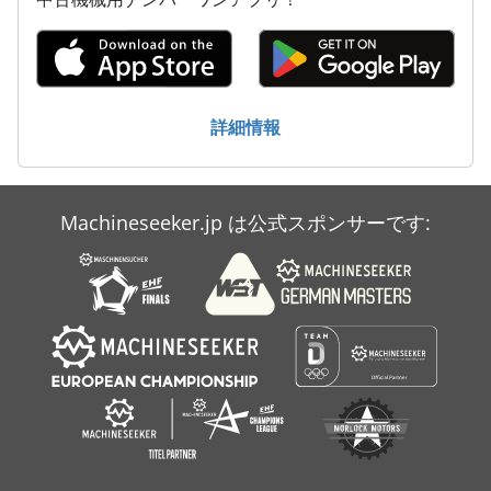
Amazone Zg 5000
Aszx 648
Doppstadt Ak 230
詳細情報
Doppstadt Ak 300
Doppstadt Ak 420
Machineseeker.jp は公式スポンサーです:
Doppstadt Ak 430 Profi
Za 3000