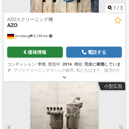
1
/
3
AZOスクリーニング機
AZO
Arnsberg
9,146 km
価格情報
電話する
コンディション:
中古
, 製造年:
2014
, 機能:
完全に稼働していま
す
, アゾスクリーニングマシンの販売, 私たちはまた、販売のた
めの大規模なスクリーニングマシンを持っている Dedpfx Afou
S Ibvezjkr
小型広告