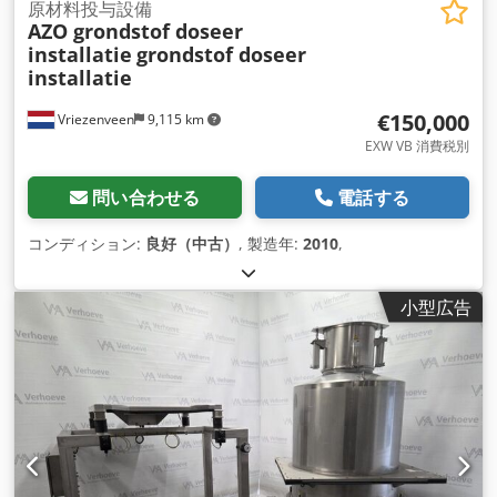
原材料投与設備
AZO grondstof doseer
installatie
grondstof doseer
installatie
€150,000
Vriezenveen
9,115 km
EXW VB 消費税別
問い合わせる
電話する
コンディション:
良好（中古）
, 製造年:
2010
,
小型広告