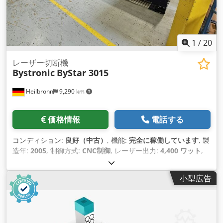
1
/
20
レーザー切断機
Bystronic
ByStar 3015
Heilbronn
9,290 km
価格情報
電話する
コンディション:
良好（中古）
, 機能:
完全に稼働しています
, 製
造年:
2005
, 制御方式:
CNC制御
, レーザー出力:
4,400 ワット
,
鋼板厚さ（最大）:
25 mm
, ステンレス鋼板厚さ（最大）:
20
mm
, アルミシート厚（最大）:
12 mm
,
小型広告