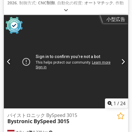
2026
, 制御方式:
CNC制御
, 自動化の程度:
オートマチック
, 作動
方式:
電気
, レーザータイプ:
ファイバーレーザー
, レーザー発生
器メーカー:
MAX Photonics
, レーザー出力:
6,000 ワット
, レ
小型広告
ーザー波長:
1,080 nm
, 最大板厚:
30 mm
, 鋼板厚さ（最大）:
30 mm
, ステンレス鋼板厚さ（最大）:
15 mm
, アルミシート
厚（最大）:
15 mm
, テーブル幅:
1,500 mm
, Ｘ軸移動量:
3,000 mm
, Y軸移動距離:
1,500 mm
, Z軸移動距離:
120 mm
,
入力電圧:
400 V
, 冷却方式:
水
, 総重量:
6,500 kg（キログラ
ム）
, ドア開口幅:
1,500 mm
, ドア開口高さ:
1,000 mm
, 装備:
CEマーキング, キャビン, ドキュメント / マニュアル, 冷却ユニ
ット, 安全光幕, 煙抽出, 集中給脂装置, 集塵, 非常停止
,
1
/
24
バイストロニック BySpeed 3015
Bystronic
BySpeed 3015