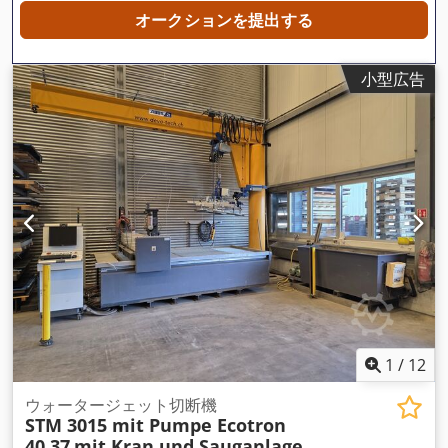
オークションを提出する
小型広告
1
/
12
ウォータージェット切断機
STM 3015 mit Pumpe Ecotron
40.37
mit Kran und Sauganlage