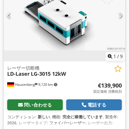
1
/
9
レーザー切断機
LD-Laser
LG-3015 12kW
€139,900
Hauzenberg
9,120 km
固定価格 消費税別
問い合わせる
電話する
コンディション:
新しい
, 機能:
完全に稼働しています
, 製造年:
2026
, レーザータイプ:
ファイバーレーザー
, レーザー出力:
12,000 ワット
, レーザー波長:
1,080 nm
, 鋼板厚さ（最大）:
35