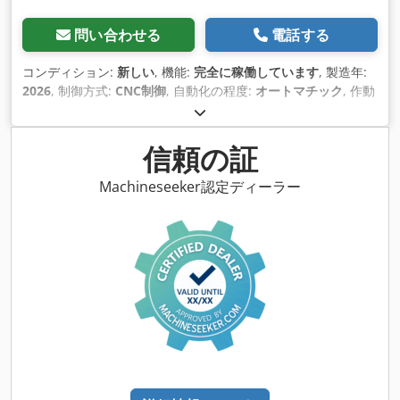
問い合わせる
電話する
コンディション:
新しい
, 機能:
完全に稼働しています
, 製造年:
2026
, 制御方式:
CNC制御
, 自動化の程度:
オートマチック
, 作動
方式:
電気
, コントローラモデル:
HypCut
, レーザータイプ:
フ
ァイバーレーザー
, レーザー発生器メーカー:
MaxPhotonic
, レ
ーザー出力:
20,000 ワット
, レーザー波長:
1,080 nm
, 最大板
信頼の証
厚:
100 mm
, 鋼板厚さ（最大）:
80 mm
, ステンレス鋼板厚さ
（最大）:
100 mm
, アルミシート厚（最大）:
60 mm
, 真鍮板
Machineseeker認定ディーラー
厚さ（最大）:
20 mm
, 銅板の最大板厚:
12 mm
, テーブル幅:
1,500 mm
, Ｘ軸移動量:
3,000 mm
, Y軸移動距離:
1,500 mm
,
Z軸移動距離:
120 mm
, 入力電圧:
400 V
, 入力電流:
110 A
, 入力
周波数:
50 ヘルツ
, 入力電流の種類:
三相
, 冷却方式:
水
, 圧縮空
気接続:
20 バー
, 総重量:
9,500 kg（キログラム）
, 保証期間:
12 ヶ月
, ドア開口幅:
1,000 mm
, ドア開口高さ:
2,000 mm
, 装
備:
CEマーキング, キャビン, ドキュメント / マニュアル, ノズ
ルチェンジャー, 冷却ユニット, 安全光幕, 煙抽出, 集中給脂装
置, 集塵, 非常停止
,