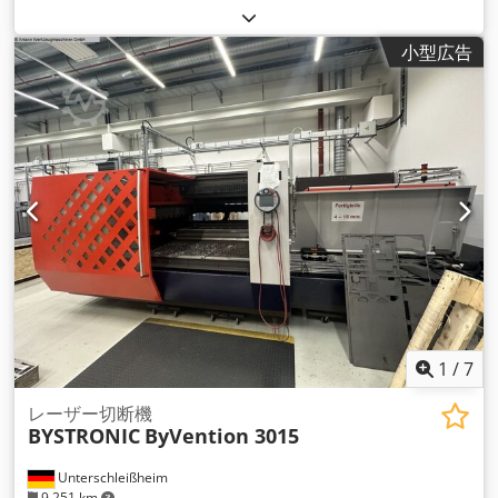
BySOFT
, レーザー出力:
2,200 ワット
, Ｘ軸移動量:
1,562 mm
,
Y軸移動距離:
772 mm
, Z軸移動距離:
100 mm
,
小型広告
1
/
7
レーザー切断機
BYSTRONIC
ByVention 3015
Unterschleißheim
9,251 km