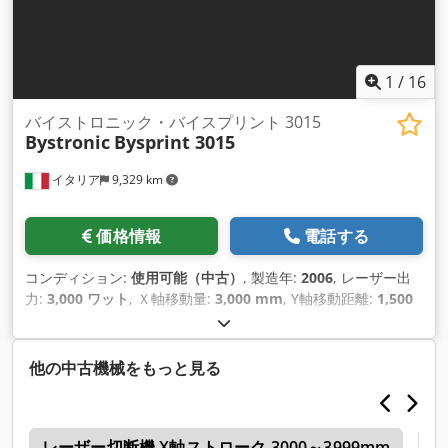
1
/
16
バイストロニック・バイスプリント 3015
Bystronic
Bysprint 3015
イタリア
9,329 km
価格情報
電話する
コンディション:
使用可能（中古）
, 製造年:
2006
, レーザー出
力:
3,000 ワット
, Ｘ軸移動量:
3,000 mm
, Y軸移動距離:
1,500
mm
, 軸数:
3
,
他の中古機械をもっと見る
r
レーザー切断機 X軸ストローク 3000～3999mm
レ