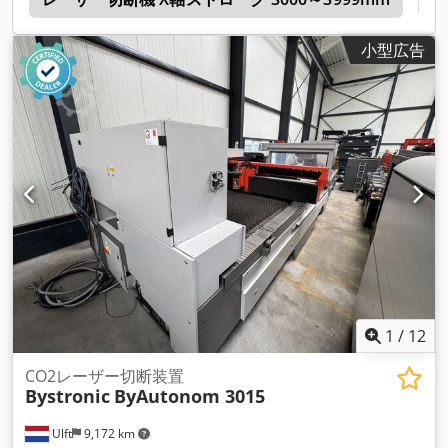
小型広告
1
/
12
CO2レーザー切断装置
Bystronic
ByAutonom 3015
Ulft
9,172 km