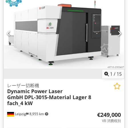
ークーラー - Hanli 最大積載量5760kg レーザー出力 - 12000 W
X/Y位置決め精度 - ±0.05 mm/m X/Y繰り返し位置決め精度 -
±0.03 mm/m 最大移動速度 - 120 m/分 最大加速度 - 1.5 G
Crodpfx Aownpmcjm Hjf CNC制御 - FSCUT 6000 電源 - 380V
50Hz 三相
1
/
15
レーザー切断機
Dynamic Power Laser
GmbH
DPL-3015-Material Lager 8
fach_4 kW
€249,000
Leipzig
8,955 km
VB 消費税別