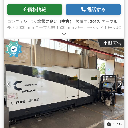
価格情報
電話する
コンディション:
非常に良い（中古）
, 製造年:
2017
, テーブル
長さ 3000 mm テーブル幅 1500 mm バーナーヘッド 1 FANUC
AF3500i-C 制御 総電力要件 3.5kW 機械重量約12.5t 必要スペー
ス 約12300 x 6000 x 2200 m モデル: アマダ LCG3015 3.5kw
小型広告
レーザー共振器: AF3500i-C Crjdpevwgu Dofx Am Hsf パレッ
トチェンジャー: LST 3015 Gシリーズ 制御軸: X、Y、Z 軸 (3 軸
を同時に制御) 軸移動量: 3070 x 1550 x 100mm (Z軸) 最大材料
厚さ 20mm構造用鋼 10mmステンレス 8mmアルミニウム
（A5052） 最大加工寸法：3070mm×1550mm 最大同時送り速
度: X/Y、170m/分 位置決め精度: +/- 0.01mm 最大材料質量:
920 kg 定格電力: 3500W 加工面の高さ：840 mm 機械の幅
2840mm 機械の高さ 2166 mm 機械重量 8,200 kg
1
/
9