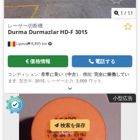
1
/
11
レーザー切断機
Durma Durmazlar
HD-F 3015
Lipova
8,895 km
価格情報
電話する
コンディション:
非常に良い（中古）
, 機能:
完全に稼働してい
ます
, 製造年:
2015
, レーザー出力:
2,000 ワット
,
小型広告
検索を保存