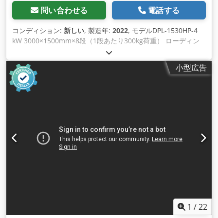
問い合わせる
電話する
コンディション:
新しい
, 製造年:
2022
, モデルDPL-1530HP-4
kW 3000×1500mm×8段（1段あたり300kg荷重） ローディン
グ・アンローディング方式 レーザーレイカス 4kW コントロー
ル FSCUT 2000ER レーザーヘッド Raytools BM115 オートフ
小型広告
ォーカス クーラーハンリ 3.8kW エアーブロワー 11kW ネステ
ィングソフトウェア Cypnest-ネスティングソフトウェア 低圧
ガス警報器 ガス圧モニターとSWコントロール 電圧安定器 48-
72 KVA レーザークラス4のエンクロージャー 重厚なマシンベー
ス。 高出力サーボモーター。 インテリジェントな切断制御シ
ステム、簡単な操作 セグメント＆ステップステッチ技術による
高速縫製をサポート。 特大口径の専用エアダクトで、煙の排出
をスムーズにします。 完全密閉構造 欧州CE規格 デュアルシャ
トルテーブルを採用し、高い安全性と快適性を実現しました。
位置決め精度 ±0.05/1000mm 繰返し位置決め精度
±0.03/1000mm 加速度1.6m/s2 マックスです。速度120m/min
シート積載量 1500Kg サイズ 8907×2813×2658mm レーザー
出力 6000W 制御システム FSCUT 2000 マシンパワー 32-48
kW 電圧 380V/50Hz 納期 5ヶ月（工期＋輸送期間） お客様ヤー
1
/
22
ドへの搬入 3.500€ （税込 インストールとトレーニング 8.850