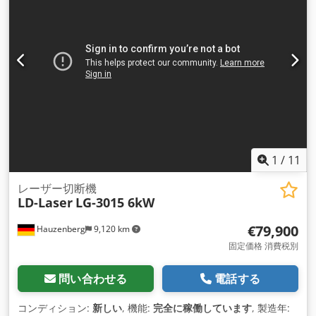
1
/
11
レーザー切断機
LD-Laser
LG-3015 6kW
€79,900
Hauzenberg
9,120 km
固定価格 消費税別
問い合わせる
電話する
コンディション:
新しい
, 機能:
完全に稼働しています
, 製造年: