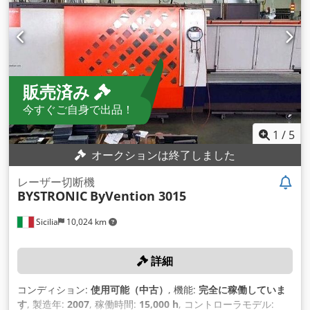
販売済み
今すぐご自身で出品！
1
/
5
オークションは終了しました
レーザー切断機
BYSTRONIC
ByVention 3015
Sicilia
10,024 km
詳細
コンディション:
使用可能（中古）
, 機能:
完全に稼働していま
す
, 製造年:
2007
, 稼働時間:
15,000 h
, コントローラモデル: