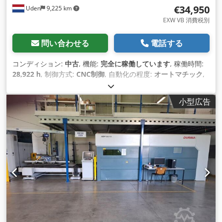
€34,950
Uden
9,225 km
EXW VB 消費税別
問い合わせる
電話する
コンディション:
中古
, 機能:
完全に稼働しています
, 稼働時間:
28,922 h
, 制御方式:
CNC制御
, 自動化の程度:
オートマチック
,
作動方式:
電気
, コントローラーメーカー:
Bystronic
, コントロ
ーラモデル:
ByVision
, レーザータイプ:
ファイバーレーザー
,
小型広告
レーザー発生器メーカー:
MaxPhotonics
, レーザー稼働時間:
9,467 h
, レーザー出力:
8,000 ワット
, 最大板厚:
25 mm
, 鋼板
厚さ（最大）:
25 mm
, ステンレス鋼板厚さ（最大）:
25 mm
,
アルミシート厚（最大）:
20 mm
, 真鍮板厚さ（最大）:
20
mm
, テーブル長さ:
3,000 mm
, テーブル幅:
1,500 mm
, 作業
長さ:
3,000 mm
, 作業幅:
1,500 mm
, Ｘ軸移動量:
3,000 mm
,
Y軸移動距離:
1,500 mm
, 位置決め速度:
169 m/分
, 位置決め精
度:
0.1 mm
, 繰返し精度:
0.05 mm
, ワーク重量（最大）:
890
kg（キログラム）
, 入力電流の種類:
三相
, 冷却方式:
水
, 装備:
CEマーキング, ドキュメント / マニュアル, ノズルチェンジャ
ー, 冷却ユニット, 集塵, 非常停止
,