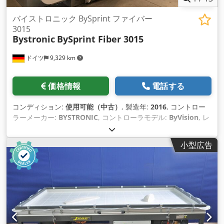
バイストロニック BySprint ファイバー
3015
Bystronic
BySprint Fiber 3015
ドイツ
9,329 km
価格情報
電話する
コンディション:
使用可能（中古）
, 製造年:
2016
, コントロー
ラーメーカー:
BYSTRONIC
, コントローラモデル:
ByVision
, レ
ーザー出力:
4,000 ワット
, テーブル長さ:
3,000 mm
, テーブル
幅:
1,500 mm
, Ｘ軸移動量:
3,048 mm
, Y軸移動距離:
1,524
小型広告
mm
, Z軸移動距離:
70 mm
, 位置決め精度:
0.1 mm
, 総重量:
12,000 kg（キログラム）
, 全幅:
6,051 mm
, 全高:
2,565 mm
,
製品長さ（最大）:
11,018 mm
, テーブル荷重:
890 kg（キログ
ラム）
, 軸数:
3
,