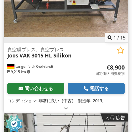
1
/
15
真空膜プレス、真空プレス
Joos
VAK 3015 HL Silikon
€8,900
Langenfeld (Rheinland)
9,215 km
固定価格 消費税別
問い合わせる
電話する
コンディション:
非常に良い（中古）
, 製造年:
2013
,
小型広告