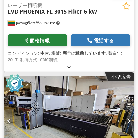
インダストリー4.0ソフトウエア 9.500 ユーロ Crjdpfx Amjci Ik
レーザー切断機
LVD
PHOENIX FL 3015 Fiber 6 kW
So Hjf フィルターキューブ 2H, 4,0 kW, 40 m² 10.500,- €. フィ
ルターキューブシリーズは、煙や粉塵をろ過する分野で、フィ
Jadvygiškės
8,067 km
ルターカートリッジを搭載した抽出システムです。
価格情報
電話する
コンディション:
中古
, 機能:
完全に稼働しています
, 製造年:
2017
, 制御方式:
CNC制御
,
小型広告