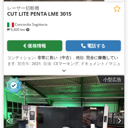
レーザー切断機
CUT LITE PENTA
LME 3015
Concordia Sagittaria
9,400 km
価格情報
電話する
コンディション:
非常に良い（中古）
, 機能:
完全に稼働してい
ます
, 製造年:
2021
, 装備:
CEマーキング, ドキュメント / マニュ
アル, 冷却ユニット
,
小型広告