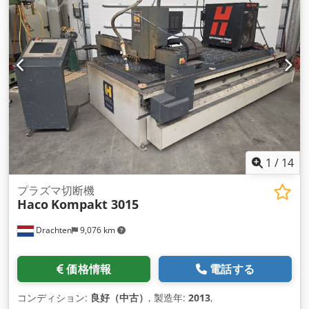
1
/
14
プラズマ切断機
Haco
Kompakt 3015
Drachten
9,076 km
価格情報
電話する
コンディション:
良好（中古）
, 製造年:
2013
,