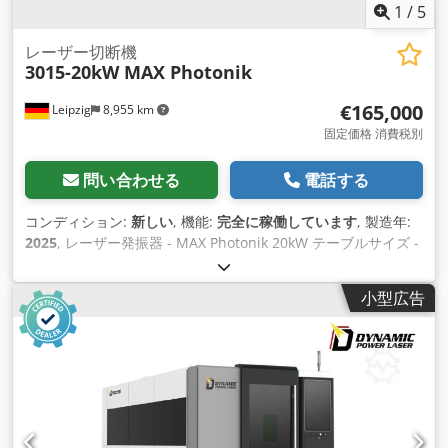
1
/
5
レーザー切断機
3015-20kW MAX Photonik
€165,000
Leipzig
8,955 km
固定価格 消費税別
問い合わせる
電話する
コンディション:
新しい
, 機能:
完全に稼働しています
, 製造年:
2025
, レーザー発振器 - MAX Photonik 20kW テーブルサイズ -
3000x1500mm 制御装置 - FSCUT 6000 ソフトウェア -
Cypnest+Cypcut レーザーヘッド - Boci BLT442 オートフォー
小型広告
カスヘッド 窒素プロポーショナルバルブ - SMC パワースタビ
ライザー - 120kVA チラー - Hanli Cedpfx Aewnpztom Herf 耐
荷重：最大5760kg X/Y位置決め精度：±0.05 mm/m X/Y繰返し
位置決め精度：±0.03 mm/m 最大走行速度：120 m/分 最大加
速度：1.5 G CNC制御 - FSCUT 6000 電源 - 380V 50Hz 三相