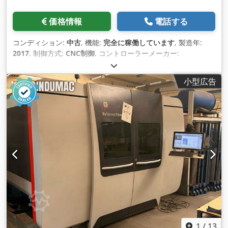
価格情報
電話する
コンディション:
中古
, 機能:
完全に稼働しています
, 製造年:
2017
, 制御方式:
CNC制御
, コントローラーメーカー:
Bystronic
, コントローラモデル:
ByVision
, レーザータイプ:
CO₂レーザー
, レーザー発生器メーカー:
Bystronic
, レーザー発
小型広告
振器モデル:
ByLaser 6000
, レーザー出力:
6,000 ワット
, レー
ザー波長:
10,600 nm
, 鋼板厚さ（最大）:
25 mm
, ステンレス
鋼板厚さ（最大）:
25 mm
, テーブル長さ:
3,000 mm
, テーブ
ル幅:
1,500 mm
, 作業長さ:
3,000 mm
, 作業幅:
1,500 mm
, Ｘ
軸移動量:
3,048 mm
, Y軸移動距離:
1,524 mm
, Z軸移動距離:
80 mm
, 位置決め速度:
120 m/分
, 位置決め精度:
0.1 mm
, 繰返
し精度:
0.05 mm
, ワーク重量（最大）:
890 kg（キログラ
ム）
, 冷却方式:
水
, 総重量:
15,000 kg（キログラム）
, 装備:
ド
キュメント / マニュアル, ノズルチェンジャー, 冷却ユニット,
安全光幕
,
1
/
13