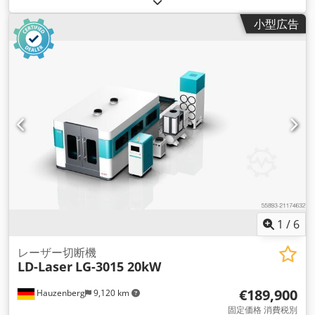
mm
, ステンレス鋼板厚さ（最大）:
35 mm
, アルミシート厚
小型広告
（最大）:
25 mm
, テーブル幅:
1,500 mm
, Ｘ軸移動量:
3,000
mm
, Y軸移動距離:
1,500 mm
, Z軸移動距離:
120 mm
, 入力電
圧:
400 V
, 冷却方式:
水
, 総重量:
5,500 kg（キログラム）
, ドア
開口幅:
3,000 mm
, ドア開口高さ:
1,000 mm
, 装備:
キャビン,
ドキュメント / マニュアル
,
1
/
6
レーザー切断機
LD-Laser
LG-3015 20kW
€189,900
Hauzenberg
9,120 km
固定価格 消費税別