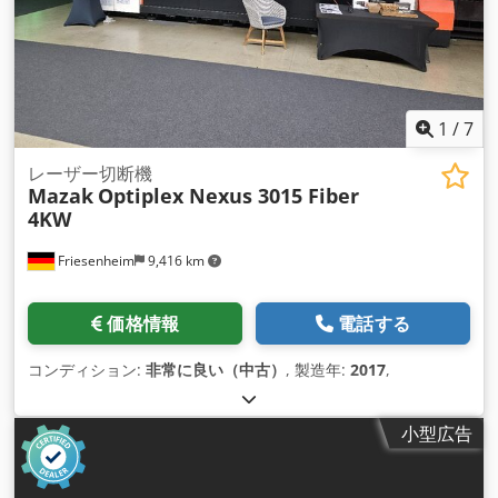
1
/
7
レーザー切断機
Mazak
Optiplex Nexus 3015 Fiber
4KW
Friesenheim
9,416 km
価格情報
電話する
コンディション:
非常に良い（中古）
, 製造年:
2017
,
小型広告