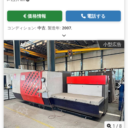
価格情報
電話する
コンディション:
中古
, 製造年:
2007
,
小型広告
1
/
8