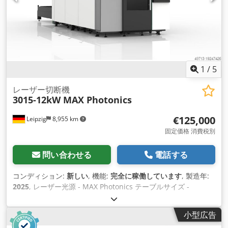
1
/
5
レーザー切断機
3015-12kW MAX Photonics
€125,000
Leipzig
8,955 km
固定価格 消費税別
問い合わせる
電話する
コンディション:
新しい
, 機能:
完全に稼働しています
, 製造年:
2025
, レーザー光源 - MAX Photonics テーブルサイズ -
3000x1500mm コントロール - FSCUT 6000 ソフトウェア -
Cypnest+Cypcut レーザーヘッド - Boci BLT442 オートフォー
小型広告
カスヘッド 窒素比例弁 - SMC 電力安定装置 - 120kVA ウォータ