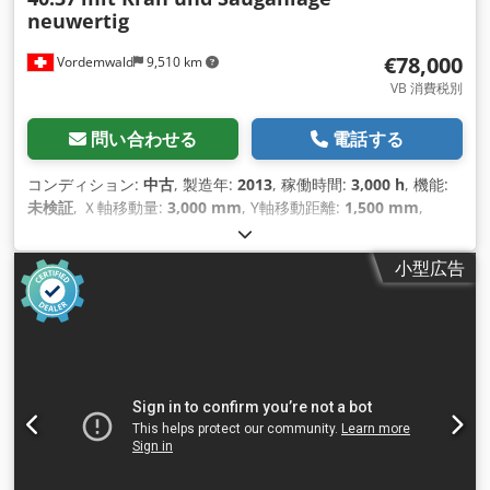
neuwertig
€78,000
Vordemwald
9,510 km
VB 消費税別
問い合わせる
電話する
コンディション:
中古
, 製造年:
2013
, 稼働時間:
3,000 h
, 機能:
未検証
, Ｘ軸移動量:
3,000 mm
, Y軸移動距離:
1,500 mm
,
小型広告