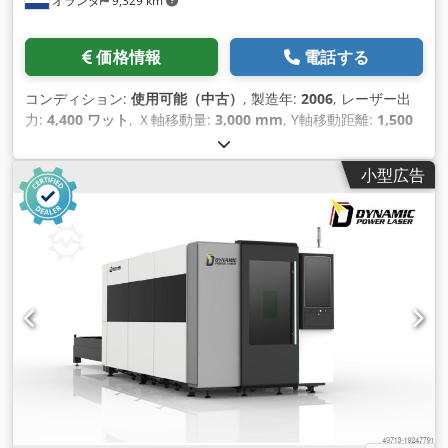
オランダ
9,329 km
価格情報
電話する
コンディション:
使用可能（中古）
, 製造年:
2006
, レーザー出
力:
4,400 ワット
, Ｘ軸移動量:
3,000 mm
, Y軸移動距離:
1,500
mm
, 軸数:
3
,
小型広告