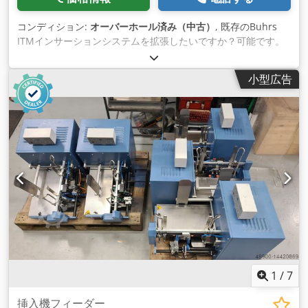
コンディション:
オーバーホール済み（中古）
, 既存のBuhrs
ITMインサーションシステムを拡張したいですか？可能です。
すべてのモジュールが揃っています！ Buhrs ITM (W+D)インサ
ートシステムの初期、マシンベース、またはエンドにインスト
小型広告
ール可能な、可能な限りのオリジナルモジュールをご用意して
います。 同様に - ミューラー・アパラートバウのA4書類の給
紙/読み取り/回収/落下用シングルシート・チャンネル（トラン
ザクション・チャンネル） - ミューラー・アパラートバウ社製
裁断機（A4書類の給紙/読取/回収/落下用裁断シートによる連続
紙処理用）（トランザクション・チャネ ル - Buhrs ITM リバー
シングコンベアモジュール - ITM アライメントテーブルモジュ
ール Chodpot Akt Defx Abrja - ITM メールテーブルモジュール
- Buhrs ITM フィーダー - ロータリー - フリクションフィーダ
ーとプッシュフィーダー お使いのBuhrs ITM BB300、
BB600、BB700をさらに拡張し、生産の可能性を広げましょ
う！
1
/
7
挿入機フィーダー