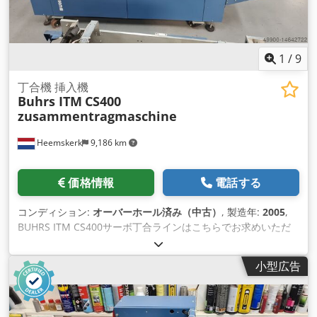
1
/
9
丁合機 挿入機
Buhrs ITM
CS400
zusammentragmaschine
Heemskerk
9,186 km
価格情報
電話する
コンディション:
オーバーホール済み（中古）
, 製造年:
2005
,
BUHRS ITM CS400サーボ丁合ラインはこちらでお求めいただ
けます。機械が足りませんか？このラインがあれば、すぐに6
つのフィーダーを追加でき ます！ Chsdpfxsq T Nvcj Abrea
小型広告
2005年に製造され、あまり使用されていません。しかし、この
丁合ラインは完全整備後に販売し、フィーダーを装備すること
ができます。 ロータリージェッティとフリクションジェッティ
があります。