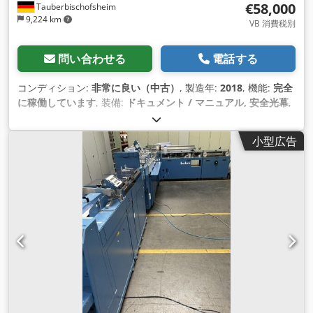
€58,000
Tauberbischofsheim
9,224 km
VB 消費税別
問い合わせる
電話する
コンディション:
非常に良い（中古）
, 製造年:
2018
, 機能:
完全
に稼働しています
, 装備:
ドキュメント / マニュアル, 安全光幕
,
小型広告