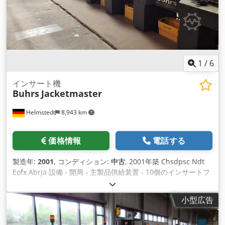
1
/
6
インサート機
Buhrs
Jacketmaster
Helmstedt
8,943 km
価格情報
電話する
製造年:
2001
, コンディション:
中古
, 2001年築 Chsdpsc Ndt
Eofx Abrja 設備 - 開局 - 主製品供給装置 - 10個のインサートフ
ィーダー - ストリーム配信 - 2圧力真空ポンプ
小型広告