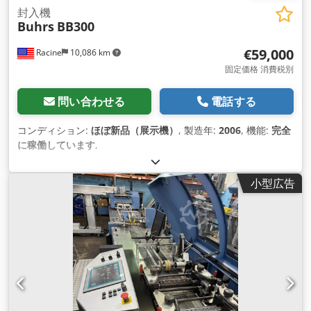
封入機
Buhrs
BB300
€59,000
Racine
10,086 km
固定価格 消費税別
問い合わせる
電話する
コンディション:
ほぼ新品（展示機）
, 製造年:
2006
, 機能:
完全
に稼働しています
,
小型広告