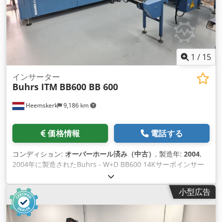
ルト - 収納ベルト オプション: - その他の投資家 封筒の形式: -
分105 × 162 mm C6/DL - 最大。 250 × 353 mm B4 製品形式: -
分80 × 105 mm A6 - 最大。 229 × 324 mm C4 製品の厚さ: -
ロータリーフィーダーの場合は3mm - 真空/摩擦フィーダーの
場合は15 mm - 80gsm 1時間あたり16,000サイクル
1
/
15
インサーター
Buhrs ITM
BB600 BB 600
Heemskerk
9,186 km
価格情報
電話する
コンディション:
オーバーホール済み（中古）
, 製造年:
2004
,
2004年に製造されたBuhrs - W+D BB600 14Kサーボインサー
ターがございます。マシンのコンディションは非常に良く、交
換が必要なパーツは全て弊社で新品に取り付けます。 この
小型広告
BB600は現在5回転フィーダーを装備していますが、変更も可
能です！ 他のフィーダーやカメラのオプションも可能です！
製造年: 2004 構成 - 6ステーションベース - 5x RF2ロータリー