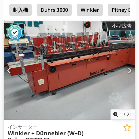
s
封入機
Buhrs 3000
Winkler
Pitney Bow
小型広告
1
/
21
インサーター
Winkler + Dünnebier (W+D)