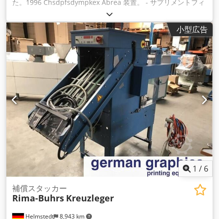
た。1996 Chsdpfsdympkex Abrea 装置。 - サプリメントフィ
ーダー5個 - ホイルラッピングステーション - 分娩帯
小型広告
1
/
6
補償スタッカー
Rima-Buhrs
Kreuzleger
Helmstedt
8,943 km