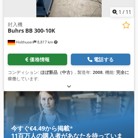
1
/
11
封入機
Buhrs
BB 300-10K
Holthusen
8,817 km
価格情報
電話する
コンディション:
ほぼ新品（中古）
, 製造年:
2008
, 機能:
完全に
稼働しています
,
今すぐ€4.49から掲載
*
11百万人の購入者
があなたを待っていま