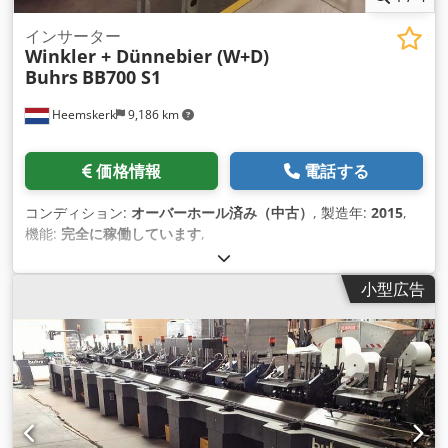
インサーター
Winkler + Dünnebier (W+D)
Buhrs
BB700 S1
Heemskerk
9,186 km
価格情報
電話する
コンディション:
オーバーホール済み（中古）
, 製造年:
2015
,
機能:
完全に稼働しています
,
小型広告