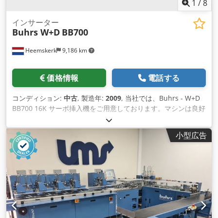
1
/
8
インサーター
Buhrs W+D
BB700
Heemskerk
9,186 km
価格情報
電話する
コンディション:
中古
, 製造年:
2009
, 当社では、Buhrs - W+D
BB700 16K サーボ挿入機をご用意しております。マシンは良好
な状態であり、BSC 3.0 ソフトウェアが搭載されています。
BSC 3.0 は、メーカー W+D の最新ソフトウェア プラットフォ
小型広告
ームの 1 つです。 Codowmmh Ijpfx Abrjha 機械は到着しまし
たが、まだメンテナンスを開始していません。そのため、この
マシンは今のままでもご利用いただけますが、もちろん、必要
なメンテナンスがすべて完了すれば、すぐにデモンストレーシ
ョンの準備が整います。 オプションで他の投資家やカメラも可
能！ 建設年：2009年 構成： - 8ステーションベース - 5x RF2ロ
ータリーフィーダー - 真空摩擦フィーダー×1 - 排出口 - オート
ローダー転送ステーション - アライメントテーブル付き旋回ベ