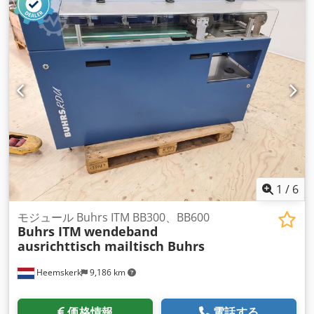
1
/
6
モジュール Buhrs ITM BB300、BB600
Buhrs ITM
wendeband
ausrichttisch mailtisch Buhrs
Heemskerk
9,186 km
価格情報
電話する