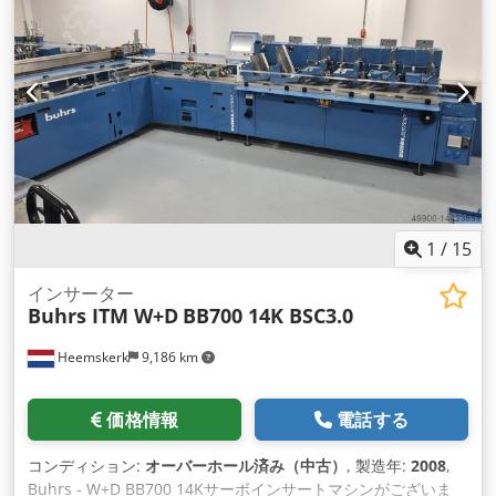
フィーダー - デリバリートレイ - デリバリーベルト Cjdeq Ec
Efspfx Abrjha この機械をご覧になりたいですか？問題ありま
せん、見に来てください！
1
/
15
インサーター
Buhrs ITM W+D
BB700 14K BSC3.0
Heemskerk
9,186 km
価格情報
電話する
コンディション:
オーバーホール済み（中古）
, 製造年:
2008
,
Buhrs - W+D BB700 14Kサーボインサートマシンがございま