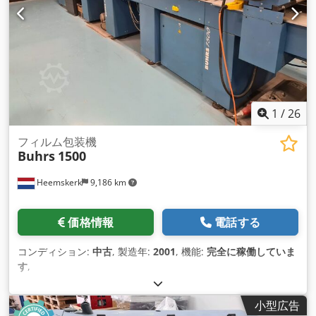
ルバー付きフィルムラッピング用モジュール、最大13.000個
1
/
26
フィルム包装機
Buhrs
1500
Heemskerk
9,186 km
価格情報
電話する
コンディション:
中古
, 製造年:
2001
, 機能:
完全に稼働していま
す
,
小型広告