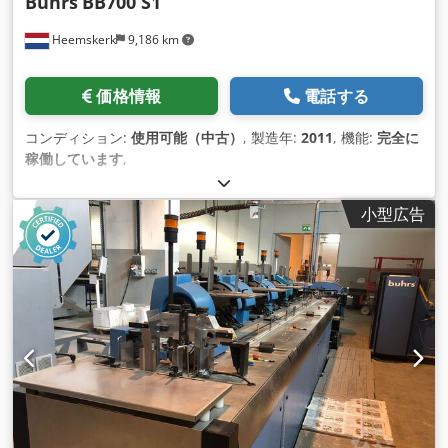
Buhrs
BB700 S1
Heemskerk
9,186 km
価格情報
電話する
コンディション:
使用可能（中古）
, 製造年:
2011
, 機能:
完全に
稼働しています
,
小型広告