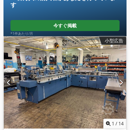
す
今すぐ掲載
*1件あたり/月
小型広告
1
/
14