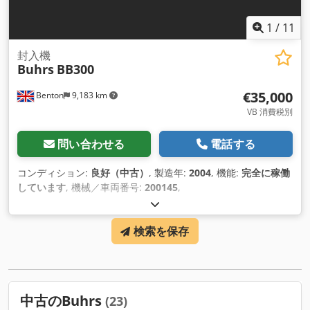
により、正確性を保証するものではありません。また、これら
の数値は拘束力を持つものでも、契約の一部となるものでもあ
1
/
11
りま せ ん。
封入機
Buhrs
BB300
€35,000
Benton
9,183 km
VB 消費税別
問い合わせる
電話する
コンディション:
良好（中古）
, 製造年:
2004
, 機能:
完全に稼働
しています
, 機械／車両番号:
200145
,
検索を保存
中古のBuhrs
(23)