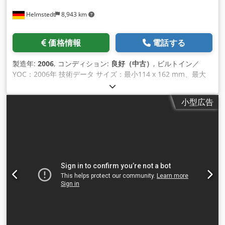
Helmstedt
8,943 km
価格情報
電話する
製造年:
2006
, コンディション:
良好（中古）
, ビルトイン／
YOC：2006年 技術データ サイズ：最小114 x 162 mm、最大
250 x 353 mm 製品サイズ: 最小 105 x 148 mm、最大 229 x
324 mm 製品厚みロータリーフィーダー：最大3 mm 製品厚さ
小型広告
シャトルフィーダー：最大10 mm 製品厚バキューム/フリクシ
ョンフィーダー：最大13 mm 用紙重量：最小80g/m2、最大
180g/m2 速度: 最高 10,000 c/h 設備 - 8 ベースステーション -
6 ロータリーフィーダー Chodpfx Ajmn Rbzobrja - 1 シャトル
フィーダー - 1 インサーションステーション - 1 封筒フィーダ
ー - 1 左アウトフィード - 1 リジェクト装置 - 1 回転ベルト - 1
ストリームデリバリー - 1 Simatic タッチパネル オプション機
器（含まれていません！）： - 1 バルスフルランド ベースコン
トローラー - 2 バルスフルランド BVS 8000 - 1 Balsfulland
BVS 8000 製品シフトボックス すべての技術データは情報提供
のみを目的としています！技術情報のほとんどはメーカーの文
書から引用していますが、機器の文書化されてい ない変更など