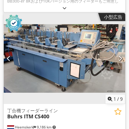
BB300-er 8Kおよび10Kバージョン用のフィーダーもご用意し
ています。 Cjdstuk Rbspfx Abroha AS25 スライドフィーダー
8K、10K用 AT25 回転フィーダー 8K、10K用 お客様のニーズ
小型広告
をお聞かせください。お客様に最適なソリューションがきっと
見つかります！
1
/
9
丁合機フィーダーライン
Buhrs ITM
CS400
Heemskerk
9,186 km