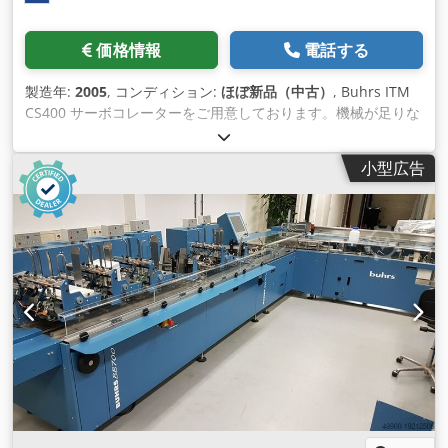
価格情報
電話する
製造年:
2005
, コンディション:
ほぼ新品（中古）
, Buhrs ITM
CS400 サーボコレーターをご用意しております。機械が足りな
い？このラインではフィーダーを6つ追加できます！ 製造年は
2005年で、あまり使用されていません。しかし、弊社ではこの
小型広告
丁合機にフィーダーを取り付けることができます。ロータリー
フィ ーダーとフリクションフィーダーがあります。
Chedpomuzuasfx Abrsa