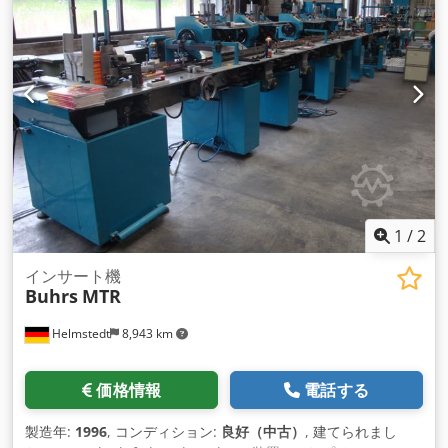
1
/
2
インサート機
Buhrs
MTR
Helmstedt
8,943 km
価格情報
電話する
製造年:
1996
, コンディション:
良好（中古）
, 建てられまし