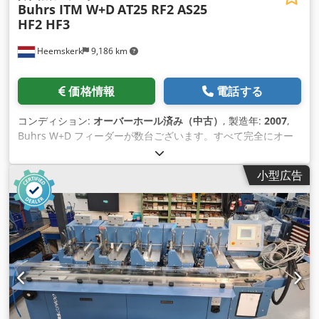
Buhrs ITM W+D
AT25 RF2 AS25
HF2 HF3
Heemskerk
9,186 km
価格情報
電話する
コンディション:
オーバーホール済み（中古）
, 製造年:
2007
,
Buhrs W+D フィーダーが数台ございます。すべて完全にオー
バーホール済みで、すぐにお使いいただけます！ フィーダーの
種類 AT25 バキュームローテーションフィーダー (BB300) AS25
小型広告
スライディングフィーダー（BB300） HF3 バキュームフリクシ
ョンフィーダー（BB300） RF2 サーボ真空回転フィーダー
（BB600およびBB700） AS2 プッシュフィーダー（BB600およ
びBB700） HF2 バキュームフリクションフィーダー（BB600お
よびBB700） Cedpfxeq Ec Rgs Abreha Buhrs W+D BB300
10K、BB600 14K、Buhrs ITM BB700 14K、16Kのマシンに取
り付け可能です。 弊社が販売する全てのフィーダーは完全に点
検され、必要に応じて全てのスペアパーツが交換されます。 オ
ファーをご希望ですか？ぜひお知らせください！