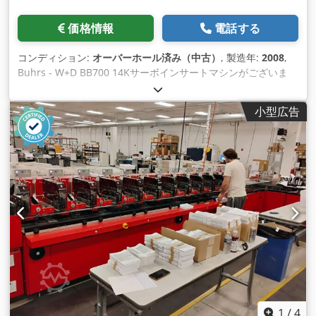
価格情報
電話する
コンディション:
オーバーホール済み（中古）
, 製造年:
2008
,
Buhrs - W+D BB700 14Kサーボインサートマシンがございま
す。機械の状態は良好で、BSC 3.0ソフトウェアが装備されて
います。BSC 3.0は、メーカーW+Dの最新ソフトウェアプラッ
小型広告
トフォームです。 Cedpfsq Eg Iaox Abrjha 機械はデモの準備
ができています！ 他のフィーダーやカメラのオプションも可能
です！ 製造年：2008年 構成 - 6ステーションベース - 4x RF2ロ
ータリーフィーダー - 1x バキュームフリクションフィーダー -
排出コンパートメント - オートローダー 移送ステーション - ア
ンローディングコンベア オプション - その他のフィーダー 封
筒フォーマット - 最小 105 × 162 mm C6/DL - 最大250 × 353
mm B4 製品フォーマット - 最小 80 × 105 mm A6 - 最大229 ×
324 mm C4 製品の厚さ - 3mm（ロータリーフィーダー - 15
mm（バキューム/フリクションフィーダー - 80 gsm 14,000サ
イクル/時
1
/
4