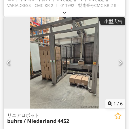
VARIADRESS - CMC KR 2 II - 011992 - 製造番号CMC KR 2 II -
01 スカイプビデオによるオンラインビデオ検査 ご訪問をお待
ちしております。 Codpfx Abeh Ax Skjroha すぐに利用可能 -
小型広告
検査することができます エムスキルヒェン/ニュルンベルク在
庫あり - 検査可能
1
/
6
リニアロボット
buhrs / Niederland
4452