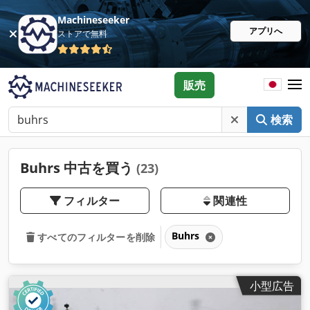
Machineseeker
アプリへ
ストアで無料
販売
検索
Buhrs 中古を買う
(23)
フィルター
関連性
Buhrs
すべてのフィルターを削除
小型広告