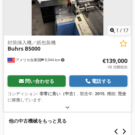
1
/
17
封筒挿入機／紙包装機
Buhrs
B5000
€139,000
アメリカ合衆国
9,944 km
VB 消費税別
問い合わせる
電話する
コンディション:
非常に良い（中古）
, 製造年:
2015
, 機能:
完全
に稼働しています
,
他の中古機械をもっと見る