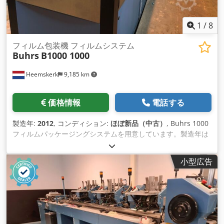
1
/
8
フィルム包装機 フィルムシステム
Buhrs
B1000 1000
Heemskerk
9,185 km
価格情報
電話する
製造年:
2012
, コンディション:
ほぼ新品（中古）
, Buhrs 1000
フィルムパッケージングシステムを用意しています。製造年は
2013年ですが、Buhrs社ではオプションで紙パック用に改造す
ることもできます。その後、2回転式のフィーダーとベースが
小型広告
装備されました。 システム情報 システム：Buhrs 機械タイ
プ：Buhrs 1000フィルムラッピングシステム (max.13.000
c/h) 製造年：2013年 CONFIGURATION 1 Buhrs 1000 メイン
フィーダー、プッシュフィーダータイプ 1 Buhrs 1000 マスタ
ーベースステーション 4 Buhrs 1000 ロータリーフィーダー
Cedjhid Adjpfx Abrsha 1 Buhrs 1000 ダブルアクションシー