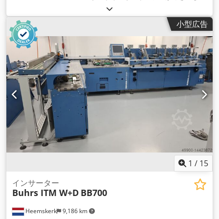
す。機械の状態は良好で、BSC 3.0ソフトウェアが装備されて
います。BSC 3.0は、メーカーW+Dの最新ソフトウェアプラッ
小型広告
トフォームです。 機械はデモの準備ができています！ 他のフ
ィーダーやカメラのオプションも可能です！ 製造年：2008年
構成 - 6ステーションベース - 4x RF2ロータリーフィーダー -
1x バキュームフリクションフィーダー - 排出コンパートメント
- オートローダー 移送ステーション - アンローディングコンベ
ア オプション - その他のフィーダー 封筒フォーマット - 最小
105 × 162 mm C6/DL - 最大250 × 353 mm B4 製品フォーマッ
ト - 最小 80 × 105 mm A6 Cedpeq Eg Hnofx Abrjha - 最大
229 × 324 mm C4 製品の厚さ - 3mm（ロータリーフィーダー
- 15 mm（バキューム/フリクションフィーダー - 80 gsm
14,000サイクル/時
1
/
15
インサーター
Buhrs ITM W+D
BB700
Heemskerk
9,186 km