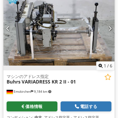
1
/
6
マシンのアドレス指定
Buhrs
VARIADRESS KR 2 II - 01
Emskirchen
9,184 km
価格情報
電話する
コンディション:
中古
, アドレス指定器 - アドレス指定器