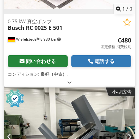
1
/
9
0.75 kW 真空ポンプ
Busch
RC 0025 E 501
€480
Wiefelstede
8,980 km
固定価格 消費税別
問い合わせる
電話する
コンディション:
良好（中古）
,
小型広告