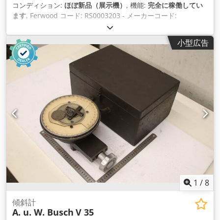
コンディション:
ほぼ新品（展示機）
, 機能:
完全に稼働してい
ます
, Ferwood コード: RS0003203 - メーカーコード:
532140159 - 状態: 新品同様 (展示品) - 機能: 完全に機能 - 互換
マシン: CNC HOMAG - WEEKE - BIESSE - SCM - MORBIDELLI
小型広告
- ご興味があれば、オーバーホール サービスも行っております
ので、お問い合わせください。 Cjdpjv Azbisfx Agpeha
1
/
8
傾斜計
A. u. W. Busch
V 35