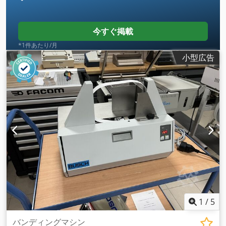
今すぐ掲載
*1件あたり/月
小型広告
1
/
5
バンディングマシン