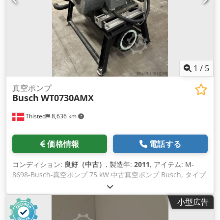
1
/
5
真空ポンプ
Busch
WT0730AMX
Thisted
8,636 km
価格情報
電話する
コンディション:
良好（中古）
, 製造年:
2011
, アイテム: M-
8698-Busch-真空ポンプ 75 kW 中古真空ポンプ Busch, タイプ
WT0730AMX Cedpennz Rpofx Agpeha 最大73 m3/分 モータ
ー：デンマーク ホイヤーモーター 75 kW 年: 02-2011
小型広告