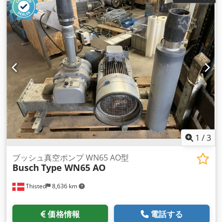
1
/
3
ブッシュ真空ポンプ WN65 AO型
Busch
Type WN65 AO
Thisted
8,636 km
価格情報
電話する