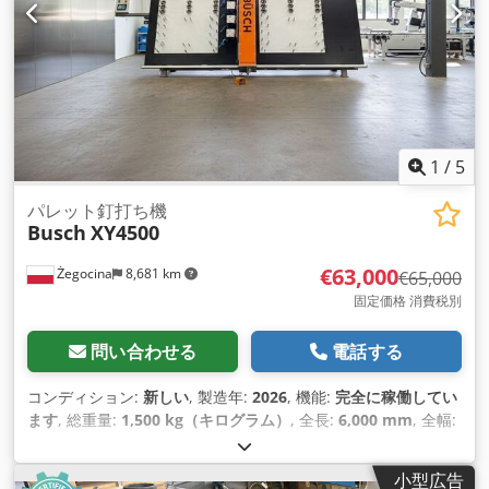
1
/
5
パレット釘打ち機
Busch
XY4500
€63,000
Żegocina
8,681 km
€65,000
固定価格 消費税別
問い合わせる
電話する
コンディション:
新しい
, 製造年:
2026
, 機能:
完全に稼働してい
ます
, 総重量:
1,500 kg（キログラム）
, 全長:
6,000 mm
, 全幅:
1,800 mm
, 全高:
2,250 mm
, 作動圧力:
8 バー
, 入力電流:
8 A
,
保証期間:
24 ヶ月
,
小型広告