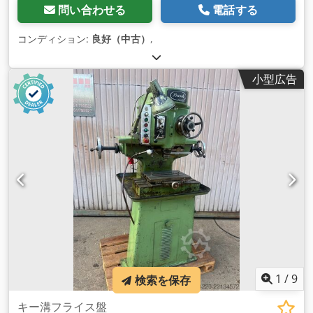
問い合わせる
電話する
コンディション:
良好（中古）
,
小型広告
1
/
9
検索を保存
キー溝フライス盤