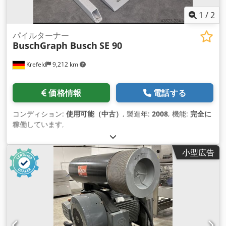
1
/
2
パイルターナー
BuschGraph Busch
SE 90
Krefeld
9,212 km
価格情報
電話する
コンディション:
使用可能（中古）
, 製造年:
2008
, 機能:
完全に
稼働しています
,
小型広告