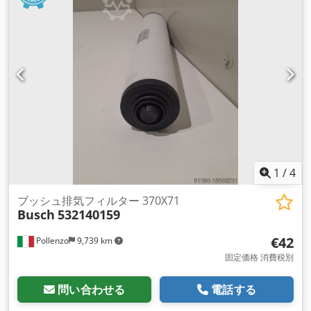
1
/
4
ブッシュ排気フィルター 370X71
Busch
532140159
€42
Pollenzo
9,739 km
固定価格 消費税別
問い合わせる
電話する