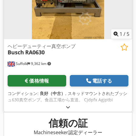
1
/
5
ヘビーデューティー真空ポンプ
Busch
RA0630
Suffolk
9,362 km
価格情報
電話する
コンディション:
良好（中古）
, スキッドマウントされたブッシ
ュ630真空ポンプ。食品工場から直送。 Cjdpfx Agjptbi
Dopoha
信頼の証
Machineseeker認定ディーラー