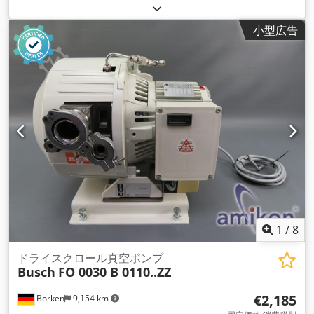
小型広告
1
/
8
ドライスクロール真空ポンプ
Busch
FO 0030 B 0110..ZZ
€2,185
Borken
9,154 km