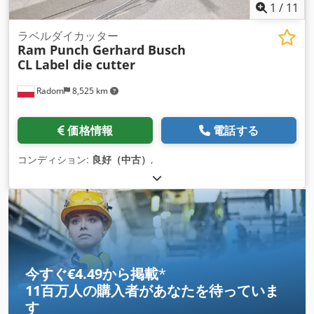
1
/
11
ラベルダイカッター
Ram Punch Gerhard Busch
CL
Label die cutter
Radom
8,525 km
価格情報
電話する
コンディション:
良好（中古）
,
今すぐ€4.49から掲載
*
11百万人の購入者
があなたを待っていま
す