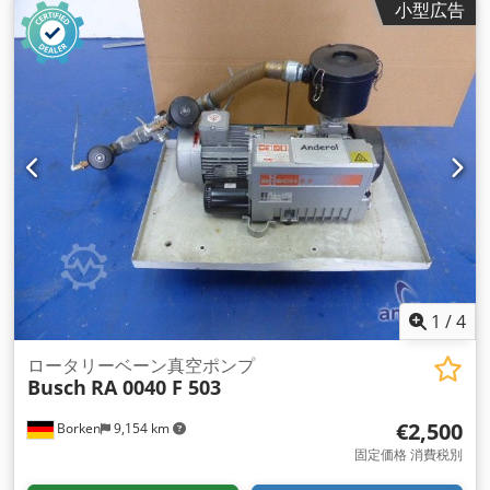
小型広告
1
/
4
ロータリーベーン真空ポンプ
Busch
RA 0040 F 503
€2,500
Borken
9,154 km
固定価格 消費税別