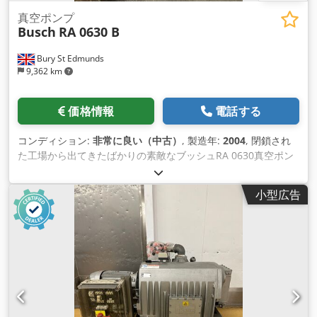
真空ポンプ
Busch
RA 0630 B
Bury St Edmunds
9,362 km
価格情報
電話する
コンディション:
非常に良い（中古）
, 製造年:
2004
, 閉鎖され
た工場から出てきたばかりの素敵なブッシュRA 0630真空ポン
プ。ステンレス製の台座にマウントされ、コントロールパネル
が取り付けられています。2004年製よりはるかに新しい。
小型広告
Chodpfoi Exf Aex Agpsa