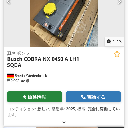
1
/
3
真空ポンプ
Busch
COBRA NX 0450 A LH1
SQDA
Rheda-Wiedenbrück
9,093 km
価格情報
電話する
コンディション:
新しい
, 製造年:
2025
, 機能:
完全に稼働してい
ます
,