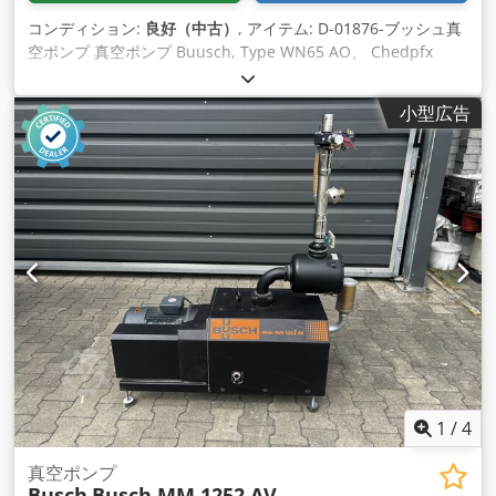
コンディション:
良好（中古）
, アイテム: D-01876-ブッシュ真
空ポンプ 真空ポンプ Buusch, Type WN65 AO、 Chedpfx
Ajirfa Ijgpja モーター 7.5 kW
小型広告
1
/
4
真空ポンプ
Busch
Busch MM 1252 AV