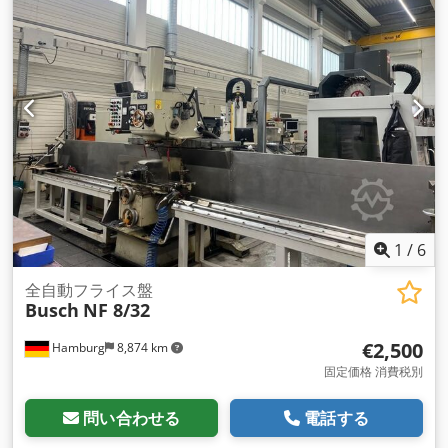
1
/
6
全自動フライス盤
Busch
NF 8/32
€2,500
Hamburg
8,874 km
固定価格 消費税別
問い合わせる
電話する