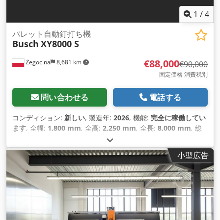
1
/
4
パレット自動釘打ち機
Busch
XY8000 S
€88,000
Żegocina
8,681 km
€90,000
固定価格 消費税別
問い合わせる
電話する
コンディション:
新しい
, 製造年:
2026
, 機能:
完全に稼働してい
ます
, 全幅:
1,800 mm
, 全高:
2,250 mm
, 全長:
8,000 mm
, 総
重量:
1,500 kg（キログラム）
,
小型広告