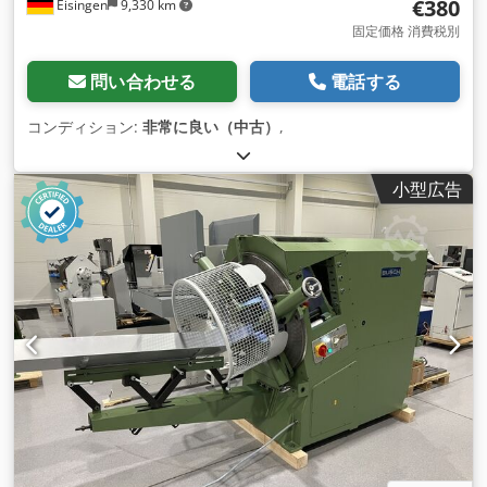
€380
Eisingen
9,330 km
固定価格 消費税別
問い合わせる
電話する
コンディション:
非常に良い（中古）
,
小型広告