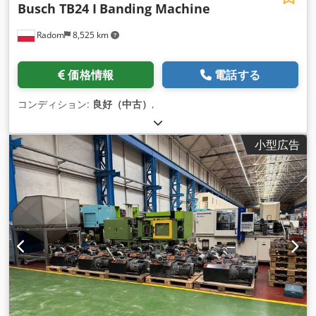
Busch TB24 I
Banding Machine
Radom
8,525 km
価格情報
電話する
コンディション:
良好（中古）
,
小型広告