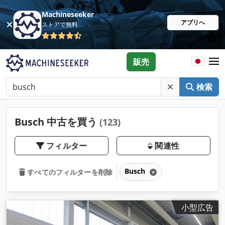
Machineseeker
アプリへ
ストアで無料
販売
検索
Busch 中古を買う
(123)
フィルター
関連性
Busch
すべてのフィルターを削除
小型広告