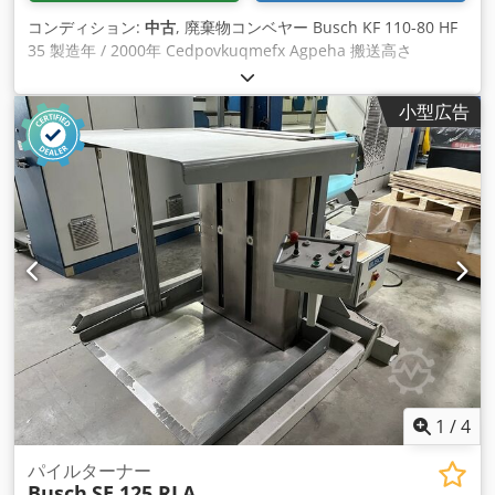
コンディション:
中古
, 廃棄物コンベヤー Busch KF 110-80 HF
35 製造年 / 2000年 Cedpovkuqmefx Agpeha 搬送高さ
1100mm シュート長さ 800mm 搬送速度 50Hz 0.40m7s 重量 /
94kgs 中綴じ機、パーフェクトバインダー、三方断裁機用廃棄
小型広告
コンベヤー 中綴じ、パーフェクトバインダー、三方断裁機の廃
棄物コンベヤー WhatsAppによるオンラインビデオ検査 - MS
Zoom - Telegram エムスキルヒェン/ニュルンベルク在庫 - 即
納可能 - テスト可能
1
/
4
パイルターナー
Busch
SE 125 RLA