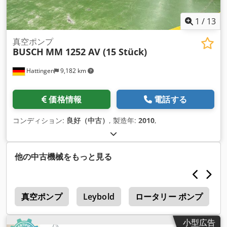
1
/
13
真空ポンプ
BUSCH
MM 1252 AV (15 Stück)
Hattingen
9,182 km
価格情報
電話する
コンディション:
良好（中古）
, 製造年:
2010
,
他の中古機械をもっと見る
g
真空ポンプ
Leybold
ロータリー ポンプ
小型広告