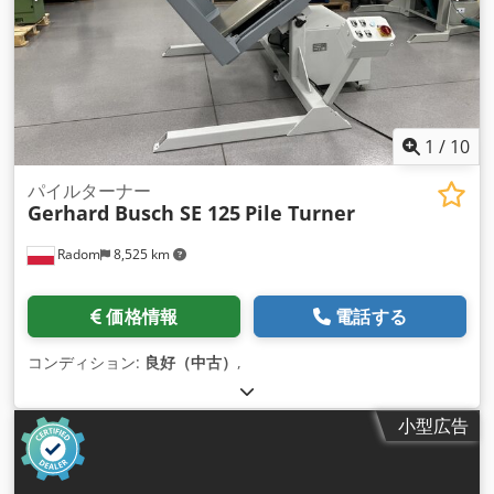
1
/
10
パイルターナー
Gerhard Busch SE 125
Pile Turner
Radom
8,525 km
価格情報
電話する
コンディション:
良好（中古）
,
小型広告