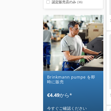
認定販売店のみ
(36)
brinkmann pumpe を即
時に販売
€4.49
から
*
今すぐご確認ください