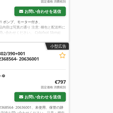
固定価格 消費税別
お問い合わせを送信
M3+1841 ポンプ、モーター付き、
 機能、納品内容は写真の通り 注意: 梱包と配送料に
ください。 Cjdpfxot Sbmgj
小型広告
02/390+001
368564- 20636001
km
€797
固定価格 消費税別
お問い合わせを送信
0902368564- 20636001、未使用、保管の跡
ては別途お問い合わせください。注意：梱包