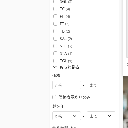
SGL
(5)
TC
(4)
FH
(4)
FT
(3)
TB
(2)
SAL
(2)
STC
(2)
STA
(1)
TGL
(1)
もっと見る
価格:
-
価格表示ありのみ
製造年:
-
稼働時間 [h]: