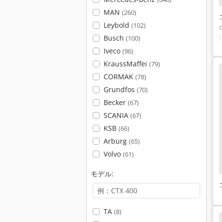
MAN
(260)
Leybold
(102)
Busch
(100)
Iveco
(96)
KraussMaffei
(79)
CORMAK
(78)
Grundfos
(70)
Becker
(67)
SCANIA
(67)
KSB
(66)
Arburg
(65)
Volvo
(61)
モデル:
TA
(8)