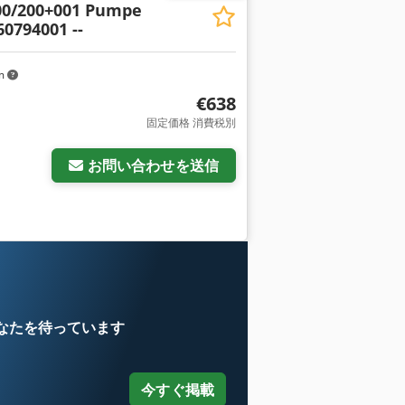
00/200+001 Pumpe
60794001 --
km
€638
固定価格 消費税別
お問い合わせを送信
なたを待っています
今すぐ掲載