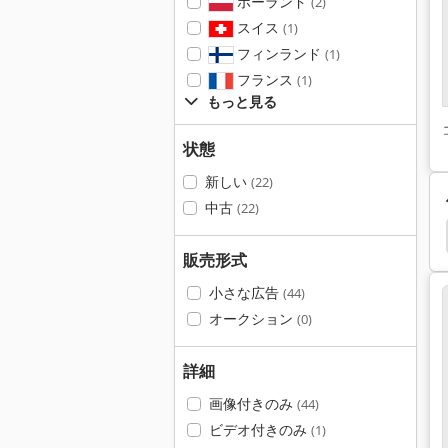
ポーランド
(2)
スイス
(1)
フィンランド
(1)
フランス
(1)
もっと見る
状態
新しい
(22)
中古
(22)
プ 制御
油圧 ポンプ
油圧ポンプ
遠心ポンプ
販売形式
小さな広告
(44)
オークション
(0)
詳細
画像付きのみ
(44)
ビデオ付きのみ
(1)