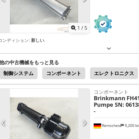
1
/
5
コンディション:
新しい
,
他の中古機械をもっと見る
制御システム
コンポーネント
エレクトロニクス
コンポーネント
Brinkmann
FH41
Pumpe SN: 06138
-
Remscheid
9,200 