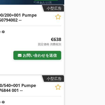
*1件あたり/月
小型広告
00/200+001 Pumpe
60794002 --
km
€638
固定価格 消費税別
お問い合わせを送信
小型広告
90/540+001 Pumpe
6844 001 --
km