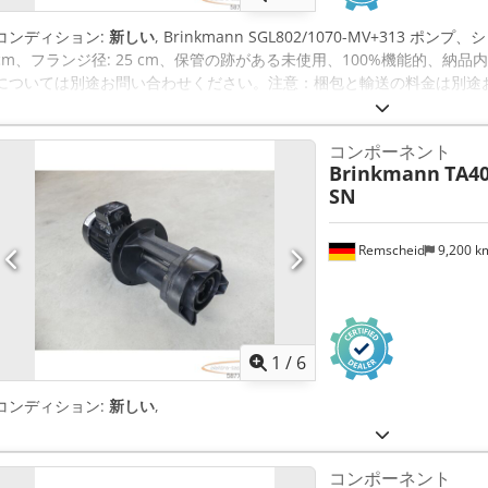
コンディション:
新しい
, Brinkmann SGL802/1070-MV+313 
cm、フランジ径: 25 cm、保管の跡がある未使用、100%機能的、納品
については別途お問い合わせください。注意：梱包と輸送の料金は別途お問い合
Hiwsktoa
コンポーネント
Brinkmann
TA4
SN
Remscheid
9,200 
1
/
6
コンディション:
新しい
,
コンポーネント