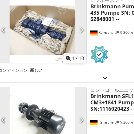
コンポーネント
Brinkmann
Pump
435 Pumpe SN: 0
52848001 --
Remscheid
9,200 
1
/
10
コンディション:
新しい
,
コントロールユニッ
Brinkmann
SFL1
CM3+1841 Pump
SN:1116020423 - 
Remscheid
9,200 