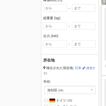
-
総重量 [kg]:
-
出力 [kW]:
-
所在地
検出された現在地:
日本
(変更す
る)
半径:
無制限
(44)
ドイツ
(38)