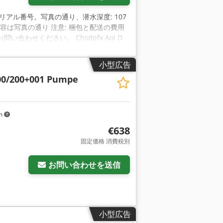
ポンプ、シリアル番号。写真の通り、潜水深度: 107
内容は写真の通り 注意: 梱包と配送の費用
わせください。 Chsdpfx Aoi D
小型広告
00/200+001 Pumpe
km
€638
固定価格 消費税別
お問い合わせを送信
小型広告