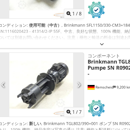
1
/
8
コンディション:
使用可能（中古）
, Brinkmann SFL1150/330-C
SN:1116020423 - 41314/2-IP 55F、中古、良好な状態、100%
ついては別途お問い合わせください。注意：梱包と輸送の料金は別途お問い合わせ
Aktjha
コンポーネント
Brinkmann
TGL8
Pumpe SN R0902
-
Remscheid
9,200 
1
/
7
コンディション:
新しい
, Brinkmann TGL802/390+001 ポンプ SN R
あり、100% 機能、納品内容は写真の通り 注意: 梱包と配送料につい