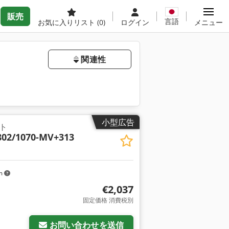
販売
言語
お気に入りリスト
(0)
ログイン
メニュー
関連性
小型広告
ト
802/1070-MV+313
km
€2,037
固定価格 消費税別
お問い合わせを送信