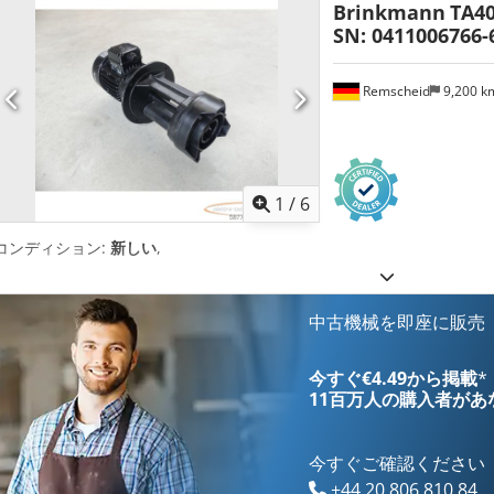
Brinkmann
TA4
SN: 0411006766-
Remscheid
9,200 
1
/
6
コンディション:
新しい
,
中古機械を即座に販売
今すぐ€4.49から掲載
*
11百万人の購入者
があ
今すぐご確認ください
+44 20 806 810 84