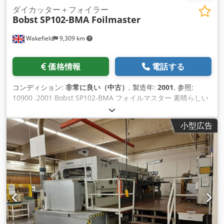
ダイカッター＋フォイラー
Bobst
SP102-BMA Foilmaster
Wakefield
9,309 km
価格情報
電話する
コンディション:
非常に良い（中古）
, 製造年:
2001
, 参照:
10900 .2001 Bobst SP102-BMA フォイルマスター 素晴らしい
コンディション！作業時間わずか33,000時間！ 装備 フルオー
トフィーダー Csdou Snwmjpfx Ahyerf ダブルシートコントロ
小型広告
ール センターライン ホットフォイルユニット 2 x ハニカムチ
ェース 2 x ダイカッティングチェース 16の独立した加熱ゾーン
フォイルアドバンスシャフト 自動デリバリー 昇降式（ハイパ
イル） 仕様 シートフォーマット最大: 720mm x 1020mm シー
トフォーマット最小350mm x 400mm 作業材料 紙/ソリッドボ
ード80-2000gr 段ボールE "および "B" - max.4mm グリッパー
マージン：9-15mm スタンピングフォーマット最大680mm x
1010mm 最高速度：7,500 p/h