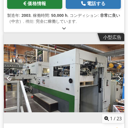
価格情報
電話する
製造年:
2003
, 稼働時間:
50,000 h
, コンディション:
非常に良い
（中古）
, 機能:
完全に稼働しています
,
小型広告
1
/
23