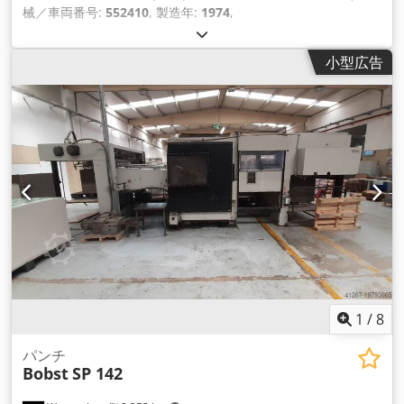
械／車両番号:
552410
, 製造年:
1974
,
小型広告
1
/
8
パンチ
Bobst
SP 142