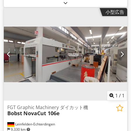
小型広告
1
/
1
FGT Graphic Machinery ダイカット機
Bobst
NovaCut 106e
Leinfelden-Echterdingen
9,330 km