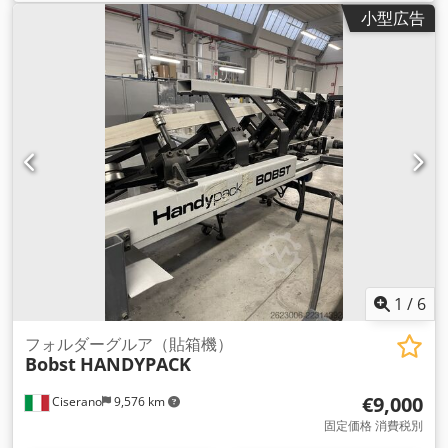
小型広告
1
/
6
フォルダーグルア（貼箱機）
Bobst
HANDYPACK
€9,000
Ciserano
9,576 km
固定価格 消費税別