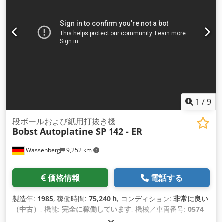
1
/
9
段ボールおよび紙用打抜き機
Bobst
Autoplatine SP 142 - ER
Wassenberg
9,252 km
価格情報
電話する
製造年:
1985
, 稼働時間:
75,240 h
, コンディション:
非常に良い
（中古）
, 機能:
完全に稼働しています
, 機械／車両番号:
0574
028 07
,