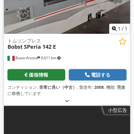
1
/
1
トムソンプレス
Bobst
SPeria 142 E
Busto Arsizio
9,611 km
価格情報
電話する
コンディション:
非常に良い（中古）
, 製造年:
2008
, 機能:
完全
に稼働しています
,
小型広告