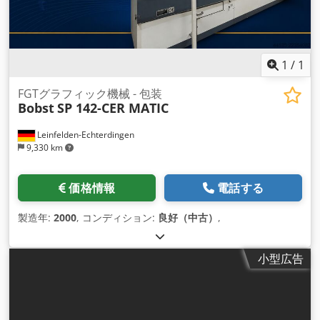
1
/
1
FGTグラフィック機械 - 包装
Bobst
SP 142-CER MATIC
Leinfelden-Echterdingen
9,330 km
価格情報
電話する
製造年:
2000
, コンディション:
良好（中古）
,
小型広告