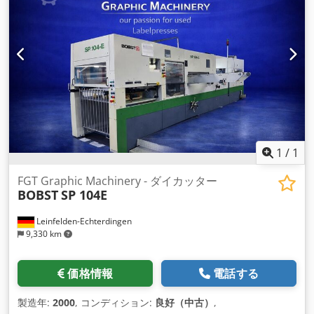
1
/
1
FGT Graphic Machinery - ダイカッター
BOBST
SP 104E
Leinfelden-Echterdingen
9,330 km
価格情報
電話する
製造年:
2000
, コンディション:
良好（中古）
,