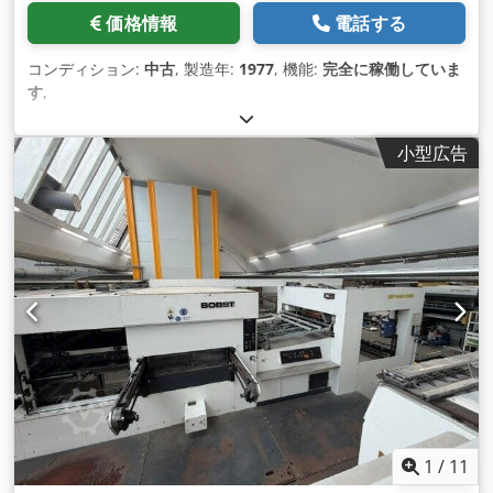
価格情報
電話する
コンディション:
中古
, 製造年:
1977
, 機能:
完全に稼働していま
す
,
小型広告
1
/
11