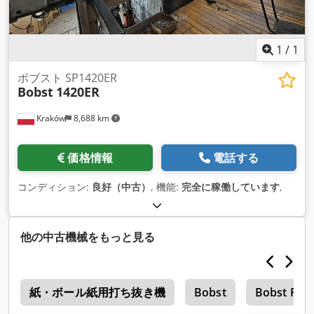
1
/
1
ボブスト SP1420ER
Bobst
1420ER
Kraków
8,688 km
価格情報
電話する
コンディション:
良好（中古）
, 機能:
完全に稼働しています
,
他の中古機械をもっと見る
機
紙・ボール紙用打ち抜き機
Bobst
Bobst Pcr 