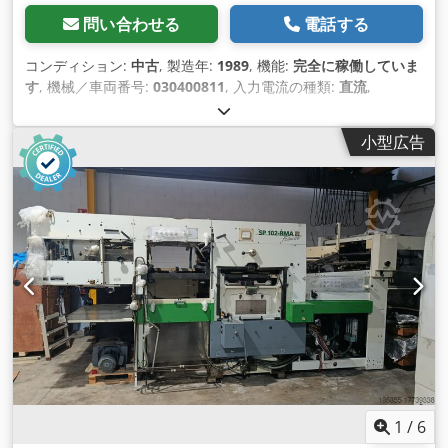
問い合わせる
電話する
コンディション:
中古
, 製造年:
1989
, 機能:
完全に稼働していま
す
, 機械／車両番号:
030400811
, 入力電流の種類:
直流
,
小型広告
1
/
6