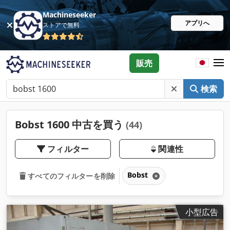
Machineseeker
アプリへ
ストアで無料
販売
検索
Bobst 1600 中古を買う
(44)
フィルター
関連性
Bobst
すべてのフィルターを削除
小型広告