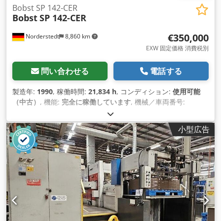
Bobst SP 142-CER
Bobst
SP 142-CER
€350,000
Norderstedt
8,860 km
EXW 固定価格 消費税別
問い合わせる
電話する
製造年:
1990
, 稼働時間:
21,834 h
, コンディション:
使用可能
（中古）
, 機能:
完全に稼働しています
, 機械／車両番号:
059700605
,
小型広告