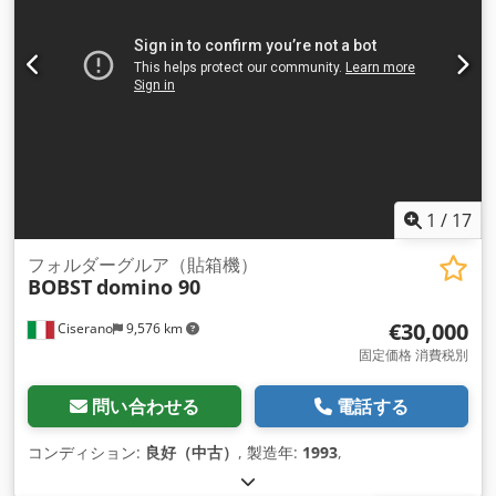
1
/
17
フォルダーグルア（貼箱機）
BOBST
domino 90
€30,000
Ciserano
9,576 km
固定価格 消費税別
問い合わせる
電話する
コンディション:
良好（中古）
, 製造年:
1993
,