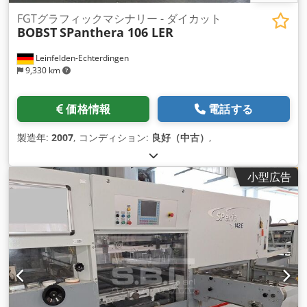
FGTグラフィックマシナリー - ダイカット
BOBST
SPanthera 106 LER
Leinfelden-Echterdingen
9,330 km
価格情報
電話する
製造年:
2007
, コンディション:
良好（中古）
,
小型広告