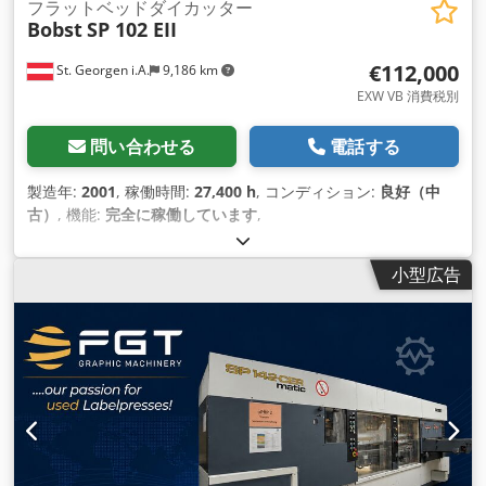
フラットベッドダイカッター
Bobst
SP 102 EII
€112,000
St. Georgen i.A.
9,186 km
EXW VB 消費税別
問い合わせる
電話する
製造年:
2001
, 稼働時間:
27,400 h
, コンディション:
良好（中
古）
, 機能:
完全に稼働しています
,
小型広告