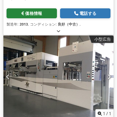
価格情報
電話する
製造年:
2013
, コンディション:
良好（中古）
,
小型広告
1
/
1