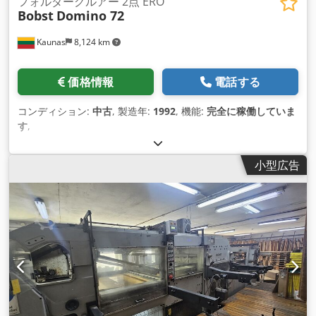
フォルダーグルアー 2点 ERO
Bobst
Domino 72
Kaunas
8,124 km
価格情報
電話する
コンディション:
中古
, 製造年:
1992
, 機能:
完全に稼働していま
す
,
小型広告