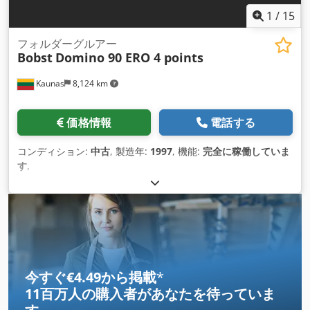
1
/
15
フォルダーグルアー
Bobst
Domino 90 ERO 4 points
Kaunas
8,124 km
価格情報
電話する
コンディション:
中古
, 製造年:
1997
, 機能:
完全に稼働していま
す
,
今すぐ€4.49から掲載
*
11百万人の購入者
があなたを待っていま