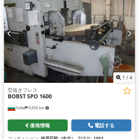
1
/
4
型抜きプレス
BOBST
SPO 1600
Sofia
9,055 km
価格情報
電話する
コンディション:
使用可能（中古）
, 製造年:
1983
,