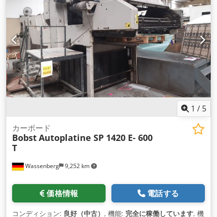
1
/
5
カーボード
Bobst
Autoplatine SP 1420 E- 600
T
Wassenberg
9,252 km
価格情報
電話する
コンディション:
良好（中古）
, 機能:
完全に稼働しています
, 機