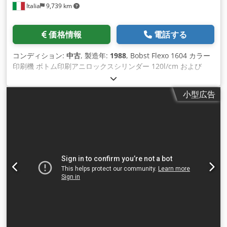
Italia
9,739 km
価格情報
電話する
コンディション:
中古
, 製造年:
1988
, Bobst Flexo 1604 カラー
印刷機 ボトム印刷アニロックスシリンダー 120l/cm および
80l/cm ボブストトランスファー BOBST SPO 1600 フラットダ
イカッター最大フォーマット 1100 mm x 1600 mm / 43.3" 63"
小型広告
4 つの印刷グループと従来のローラーによる下部 mpa シート
搬送付き - 120lおよび80ラインのアニロックスシリンダー - オ
ープンスチールドクターブレードチャンバー - 真空導入装置 -
ダイカットセクション - 廃棄物処理部門 - センターラインII - 2
つのリフティングテーブルを備えたハイスタック出口 - 最大シ
ートサイズ: 1100 mm x 1600 mm / 43.3" x 63" - 最小シートサ
イズ: 520mm x 600mm / 20.5" x 23.6" - 切断力：400t - 材質:
E、B、C、CB、BE 波 - 最高速度: 6,000枚/時 Csdpov Ifpusfx
Ahysrf 機械を個別に販売することも可能です。