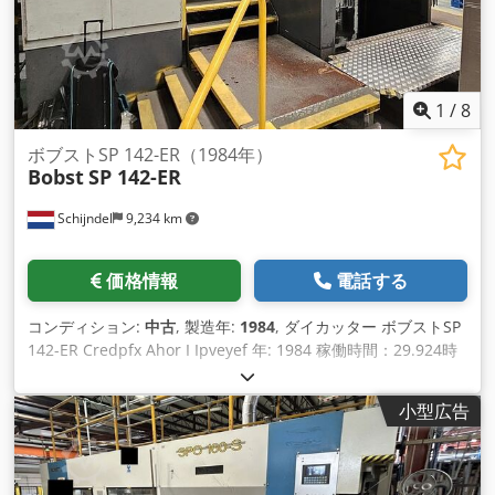
1
/
8
ボブストSP 142-ER（1984年）
Bobst
SP 142-ER
Schijndel
9,234 km
価格情報
電話する
コンディション:
中古
, 製造年:
1984
, ダイカッター ボブストSP
142-ER Credpfx Ahor I Ipveyef 年: 1984 稼働時間：29.924時
間（カウンター上。） 装備 - ストリップおよびブランキング・
ステーション - プッシュレイシステム - マニュアルチェンジオ
小型広告
ーバーバー付きノンストップフィーダー - ノンストップデリバ
リー - 段ボールフィーダー - ストリッパーのクイックロック -
マイクロメトリックシステム 技術仕様 - 最高切断速度：6.000
s/h - 最大シートサイズ：1420 x 1020 mm - 最小シートサイ