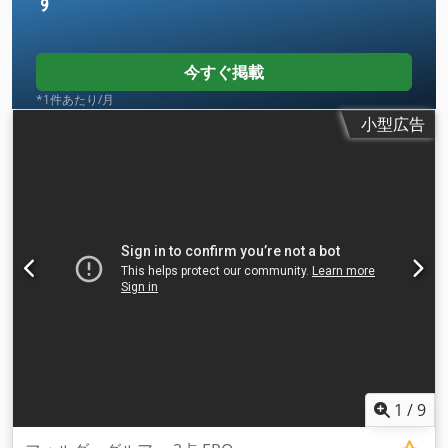
す
今すぐ掲載
*1件あたり/月
小型広告
1
/
9