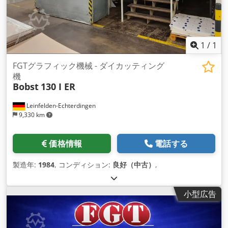
1
/
1
FGTグラフィック機械 - ダイカッティング
機
Bobst
130 I ER
Leinfelden-Echterdingen
9,330 km
価格情報
電話する
製造年:
1984
, コンディション:
良好（中古）
,
小型広告