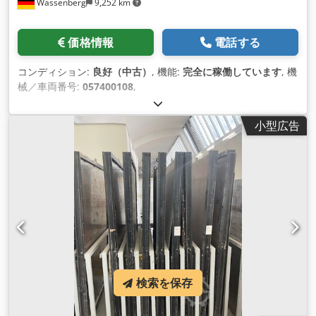
Wassenberg
9,252 km
価格情報
電話する
コンディション:
良好（中古）
, 機能:
完全に稼働しています
, 機
械／車両番号:
057400108
,
小型広告
検索を保存