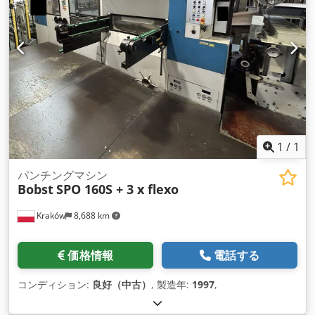
ズ：700 x 500 mm - 切断力：最大600 T - 最大2,000g/m2まで
のソリッドボード - 厚さ4mmまでの段ボール
1
/
1
パンチングマシン
Bobst
SPO 160S + 3 x flexo
Kraków
8,688 km
価格情報
電話する
コンディション:
良好（中古）
, 製造年:
1997
,