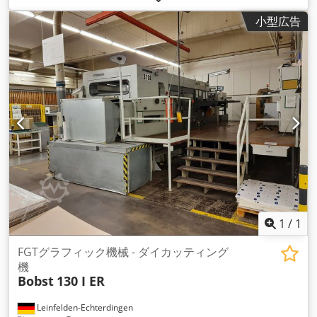
トフィーダー ダブルシートコントロール センターライン ホッ
小型広告
トフォイルユニット 2 x ハニカムチェース 2 x ダイカッティン
グチェース 16の独立した加熱ゾーン フォイルアドバンスシャ
フト 自動デリバリー 昇降式（ハイパイル） 仕様 シートフォー
マット最大: 720mm x 1020mm シートフォーマット最小
350mm x 400mm 作業材料 紙/ソリッドボード80-2000gr 段ボ
ールE "および "B" - max.4mm グリッパーマージン：9-15mm
スタンピングフォーマット最大680mm x 1010mm Chsdpfx
Aju Snwmectsa 最高速度：7,500 p/h
1
/
1
FGTグラフィック機械 - ダイカッティング
機
Bobst
130 I ER
Leinfelden-Echterdingen