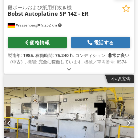
段ボールおよび紙用打抜き機
Bobst
Autoplatine SP 142 - ER
Wassenberg
9,252 km
価格情報
電話する
製造年:
1985
, 稼働時間:
75,240 h
, コンディション:
非常に良い
（中古）
, 機能:
完全に稼働しています
, 機械／車両番号:
0574
028 07
,
小型広告