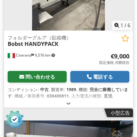
1
/
6
フォルダーグルア（貼箱機）
Bobst
HANDYPACK
€9,000
Ciserano
9,576 km
固定価格 消費税別
問い合わせる
電話する
コンディション:
中古
, 製造年:
1989
, 機能:
完全に稼働していま
す
, 機械／車両番号:
030400811
, 入力電流の種類:
直流
,
小型広告