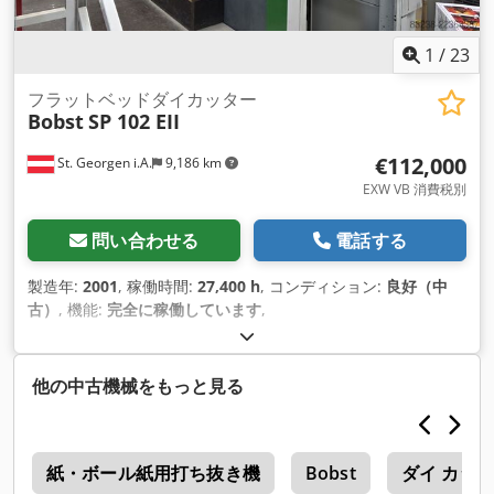
1
/
23
フラットベッドダイカッター
Bobst
SP 102 EII
€112,000
St. Georgen i.A.
9,186 km
EXW VB 消費税別
問い合わせる
電話する
製造年:
2001
, 稼働時間:
27,400 h
, コンディション:
良好（中
古）
, 機能:
完全に稼働しています
,
他の中古機械をもっと見る
T
紙・ボール紙用打ち抜き機
Bobst
ダイ カッ