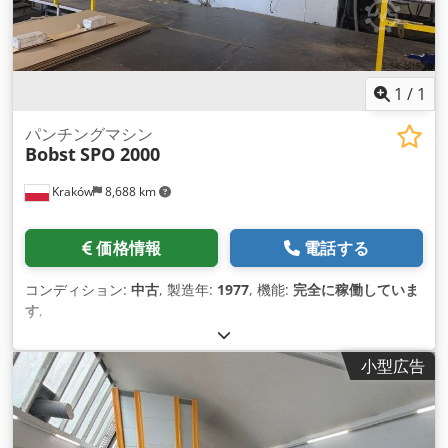
1
/
1
パンチングマシン
Bobst
SPO 2000
Kraków
8,688 km
価格情報
電話する
コンディション:
中古
, 製造年:
1977
, 機能:
完全に稼働していま
す
,
小型広告