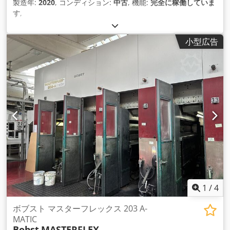
製造年:
2020
, コンディション:
中古
, 機能:
完全に稼働していま
す
,
小型広告
1
/
4
ボブスト マスターフレックス 203 A-
MATIC
Bobst
MASTERFLEX