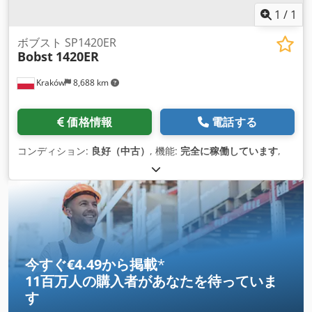
1
/
1
ボブスト SP1420ER
Bobst
1420ER
Kraków
8,688 km
価格情報
電話する
コンディション:
良好（中古）
, 機能:
完全に稼働しています
,
今すぐ€4.49から掲載
*
11百万人の購入者
があなたを待っていま
す