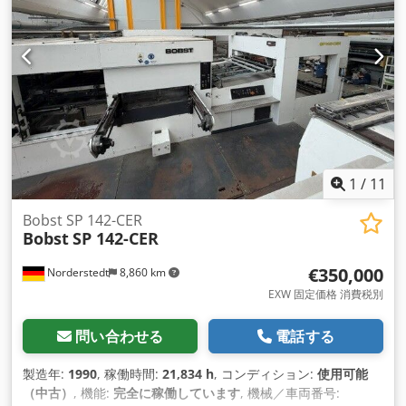
1
/
11
Bobst SP 142-CER
Bobst
SP 142-CER
€350,000
Norderstedt
8,860 km
EXW 固定価格 消費税別
問い合わせる
電話する
製造年:
1990
, 稼働時間:
21,834 h
, コンディション:
使用可能
（中古）
, 機能:
完全に稼働しています
, 機械／車両番号: