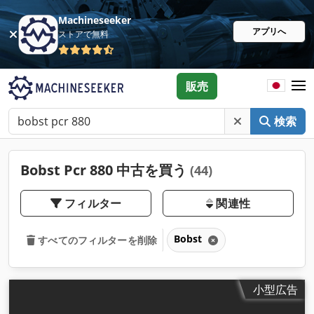
Machineseeker
アプリへ
ストアで無料
販売
検索
Bobst Pcr 880 中古を買う
(44)
フィルター
関連性
Bobst
すべてのフィルターを削除
小型広告