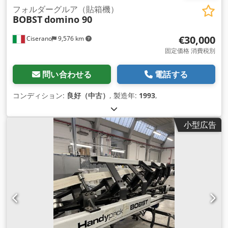
フォルダーグルア（貼箱機）
BOBST
domino 90
€30,000
Ciserano
9,576 km
固定価格 消費税別
問い合わせる
電話する
コンディション:
良好（中古）
, 製造年:
1993
,
小型広告