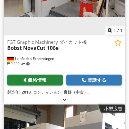
1
/
1
FGT Graphic Machinery ダイカット機
Bobst
NovaCut 106e
Leinfelden-Echterdingen
9,330 km
価格情報
電話する
製造年:
2013
, コンディション:
良好（中古）
,
小型広告