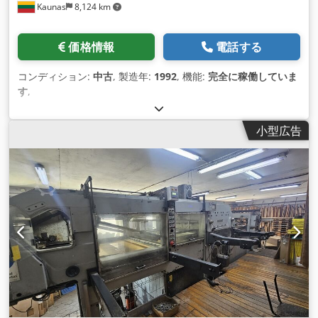
Kaunas
8,124 km
価格情報
電話する
コンディション:
中古
, 製造年:
1992
, 機能:
完全に稼働していま
す
,
小型広告