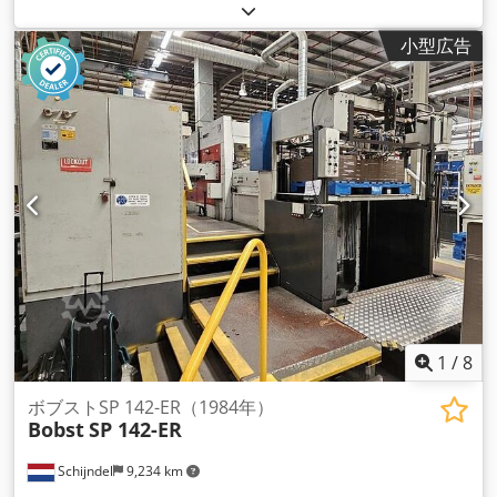
059700605
,
小型広告
1
/
8
ボブストSP 142-ER（1984年）
Bobst
SP 142-ER
Schijndel
9,234 km