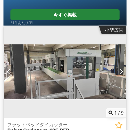
今すぐ掲載
*1件あたり/月
小型広告
1
/
9
フラットベッドダイカッター