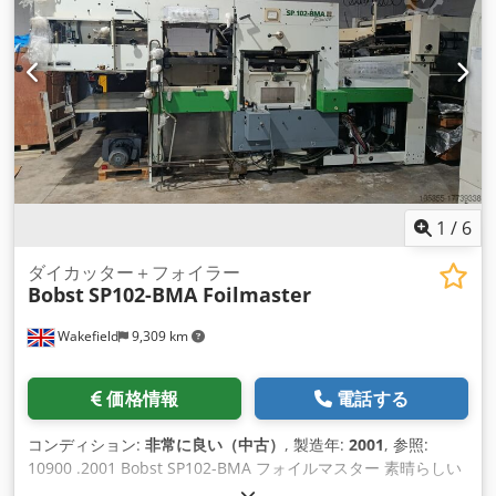
1
/
6
ダイカッター＋フォイラー
Bobst
SP102-BMA Foilmaster
Wakefield
9,309 km
価格情報
電話する
コンディション:
非常に良い（中古）
, 製造年:
2001
, 参照:
10900 .2001 Bobst SP102-BMA フォイルマスター 素晴らしい
コンディション！作業時間わずか33,000時間！ 装備 フルオー