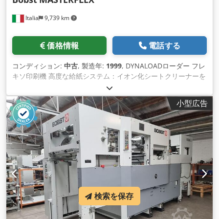
Italia
9,739 km
価格情報
電話する
コンディション:
中古
, 製造年:
1999
, DYNALOADローダー フレ
キソ印刷機 高度な給紙システム：イオン化シートクリーナーを
備えた真空給紙ベルトにより、最高の精度と洗浄をサポートし
ます。 6基のフレキソ印刷ユニット：Absoluteカーボンドクタ
小型広告
ーブレードチャンバーを装備 多様なアニロックス構成： 4基の
ユニットに2本のアニロックスシリンダーを搭載 2基のユニット
に3本のアニロックスシリンダーを搭載 半自動アニロックス交
換：シリンダー昇降パンタグラフを備え、セットアップ時間を
短縮し、効率を最大限に高めます。 真空シート搬送：高速印刷
時でも信頼性と精度を維持します。 iQ 300品質管理：不良シー
トを自動排出する「ゼロディフェクト」技術により、安定した
エラーのない印刷を実現します。 6基のエアドライヤー（空
気・蒸気交換器付き） BOBST CUBE制御装置： 処理サイズ：
検索を保存
最大シートサイズ：1,270 x 2,032 mm Cedpowrh Hcsfx
Acteha 最大シートサイズ：1,270 x 2,032 mm印刷領域：