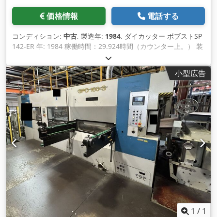
価格情報
電話する
コンディション:
中古
, 製造年:
1984
, ダイカッター ボブストSP
142-ER 年: 1984 稼働時間：29.924時間（カウンター上。） 装
備 - ストリップおよびブランキング・ステーション Chedsr I
Ipvopfx Actja - プッシュレイシステム - マニュアルチェンジオ
小型広告
ーバーバー付きノンストップフィーダー - ノンストップデリバ
リー - 段ボールフィーダー - ストリッパーのクイックロック -
マイクロメトリックシステム 技術仕様 - 最高切断速度：6.000
s/h - 最大シートサイズ：1420 x 1020 mm - 最小シートサイ
ズ：700 x 500 mm - 切断力：最大600 T - 最大2,000g/m2まで
のソリッドボード - 厚さ4mmまでの段ボール
1
/
1