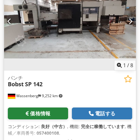
1
/
8
パンチ
Bobst
SP 142
Wassenberg
9,252 km
価格情報
電話する
コンディション:
良好（中古）
, 機能:
完全に稼働しています
, 機
械／車両番号:
057400108
,