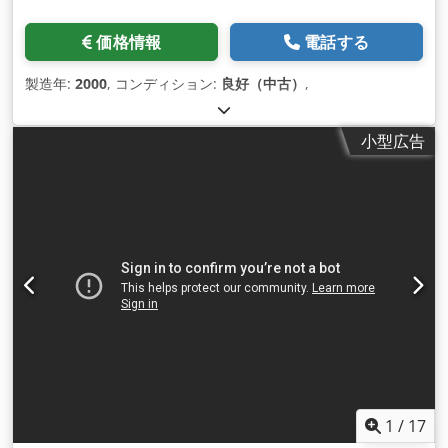
価格情報
電話する
製造年:
2000
, コンディション:
良好（中古）
,
小型広告
1
/
17