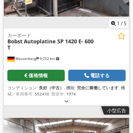
1
/
5
カーボード
Bobst
Autoplatine SP 1420 E- 600
T
Wassenberg
9,252 km
価格情報
電話する
コンディション:
良好（中古）
, 機能:
完全に稼働しています
, 機
械／車両番号:
552410
, 製造年:
1974
,
小型広告