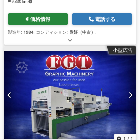
9,330 km
価格情報
電話する
製造年:
1984
, コンディション:
良好（中古）
,
小型広告
1
/
1