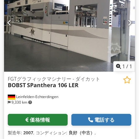
1
/
1
FGTグラフィックマシナリー - ダイカット
BOBST
SPanthera 106 LER
Leinfelden-Echterdingen
9,330 km
価格情報
電話する
製造年:
2007
, コンディション:
良好（中古）
,