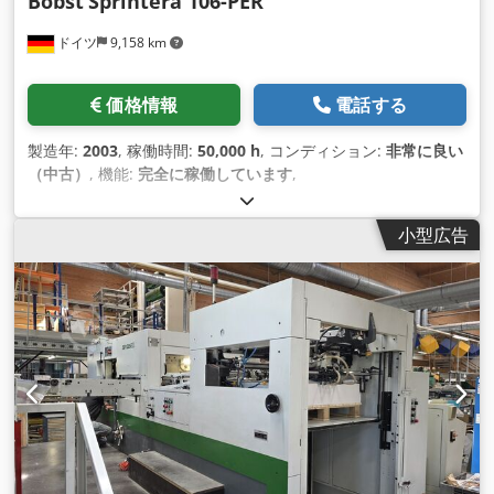
Bobst
Sprintera 106-PER
ドイツ
9,158 km
価格情報
電話する
製造年:
2003
, 稼働時間:
50,000 h
, コンディション:
非常に良い
（中古）
, 機能:
完全に稼働しています
,
小型広告