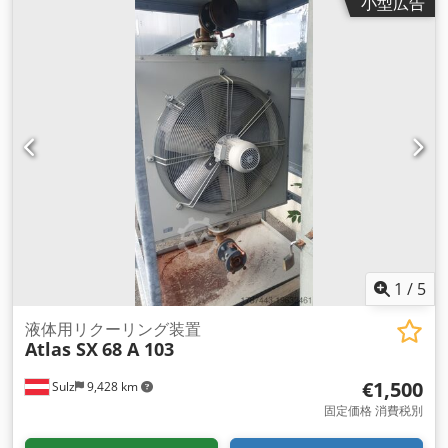
小型広告
（回転0°）：2500 t 備蓄能力（回転90°）： 8500 t 備蓄能力
（180°回転）： 15000 t フィードサイズ: 0 / 200mm コンベア
ベルト長: 18252 mm (AA) コンベアベルト幅： 900 mm 排出高
さ： 最大8320 mm ゴムベルト：3層スムースコンベアベルト
スクレーパー付き クローラー長さ：2500mm プレート幅：
400mm パーキンスディーゼルエンジン：37kW 自重：約
8000kg その他 - クローラーアンダーキャリッジ用ケーブルリ
モートコントロール - 油圧式ヘッドストック - 中央給油ポイン
ト Dcedpfx Afepdqr Eoqok
1
/
5
液体用リクーリング装置
Atlas SX
68 A 103
€1,500
Sulz
9,428 km
固定価格 消費税別