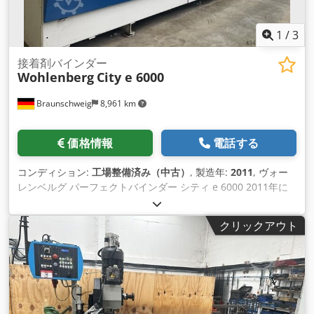
1
/
3
接着剤バインダー
Wohlenberg
City e 6000
Braunschweig
8,961 km
価格情報
電話する
コンディション:
工場整備済み（中古）
, 製造年:
2011
, ヴォー
レンベルグ パーフェクトバインダー シティ e 6000 2011年に
建てられた - 15 個の括弧 - 手動インストール - 振動ステーショ
ンを備えた入口チャネル - 2つのバック処理ステーション - プレ
クリックアウト
メルターを内蔵したホットメルト背接着ユニット - プレメルタ
ーを内蔵したホットメルトサイド接着ユニット - バレル溶解シ
ステムを統合したPURバック接着ユニット - PUR / ホットメル
ト加熱および洗浄ステーション - フラップパンフレットを1回
の操作で作成するためのフロントカッティングステーション
VSS - ロータリー式封筒フィーダー - 2本と4本の溝を備えた折