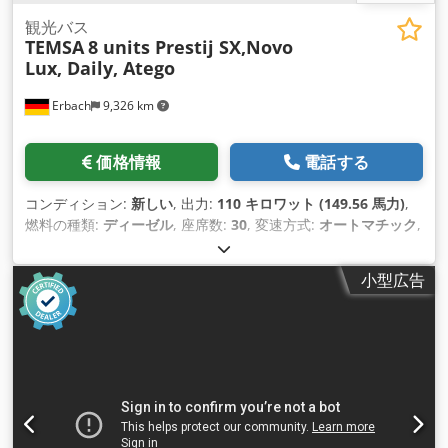
観光バス
TEMSA
8 units Prestij SX,Novo
Lux, Daily, Atego
Erbach
9,326 km
価格情報
電話する
コンディション:
新しい
, 出力:
110 キロワット (149.56 馬力)
,
燃料の種類:
ディーゼル
, 座席数:
30
, 変速方式:
オートマチック
,
排出クラス:
ユーロ6
, 色:
白色
, 製造年:
2025
, 装備:
ABS（アン
チロック・ブレーキ・システム）, すすフィルター, エアコン,
小型広告
パーキングヒーター, 電子安定制御プログラム (ESP)
,