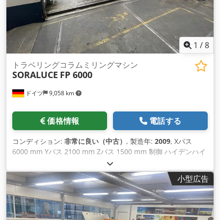
1
/
8
トラベリングコラムミリングマシン
SORALUCE
FP 6000
ドイツ
9,058 km
価格情報
電話する
コンディション:
非常に良い（中古）
, 製造年:
2009
, Xパス
6000 mm Yパス 2100 mm Zパス 1500 mm 制御 ハイデンハイ
ン iTNC 530 送り速度 2- 20 m/min 主軸回転速度 20 -4000
rpm テーブル寸法 - 長手方向 7000 mm テーブル横寸法 2000
小型広告
mm 総所要動力 79 kW 機械重量 約55トン 所要スペース 約 15
x 7 x 4.6 m SORALUCE FP6000 は非常に良好な状態です。 オ
プションアクセサリー： # クランプアングル：5,000.-€。 # ク
ランピングキューブ：2,000.-€。 # 各種ツール＆作業台：