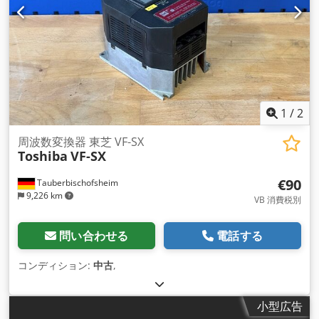
1
/
2
周波数変換器 東芝 VF-SX
Toshiba
VF-SX
€90
Tauberbischofsheim
9,226 km
VB 消費税別
問い合わせる
電話する
コンディション:
中古
,
小型広告