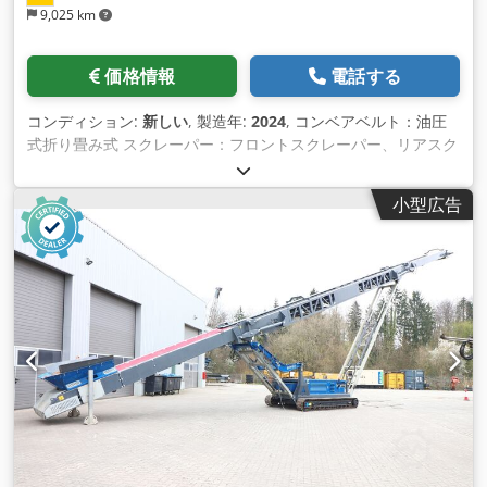
9,025 km
価格情報
電話する
コンディション:
新しい
, 製造年:
2024
, コンベアベルト：油圧
式折り畳み式 スクレーパー：フロントスクレーパー、リアスク
レーパー コンベアベルトの長さ：25,000mm エンジン：キャ
タピラー社製4.4フィックスピードエンジン133HP Dcjdpfx
小型広告
Ajikqxtsfqek クローラトラック：フロアプレート400mm 吐出
口径22.5°/27.5°：88200/11000mm コンベアベルト幅：
1,200mm フィードホッパーです。容量 8 m³。