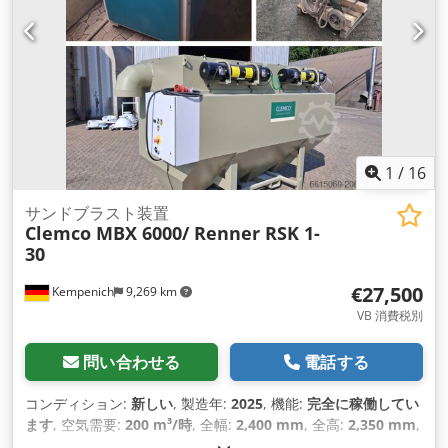
1
/
16
サンドブラスト装置
Clemco MBX 6000/ Renner RSK 1-
30
€27,500
Kempenich
9,269 km
VB 消費税別
問い合わせる
電話する
コンディション:
新しい
, 製造年:
2025
, 機能:
完全に稼働してい
ます
, 空気需要:
200 m³/時
, 全幅:
2,400 mm
, 全高:
2,350 mm
,
全長:
3,500 mm
,