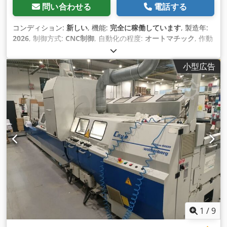
問い合わせる
電話する
コンディション:
新しい
, 機能:
完全に稼働しています
, 製造年:
2026
, 制御方式:
CNC制御
, 自動化の程度:
オートマチック
, 作動
方式:
電気
, コントローラーメーカー:
SUDA
, コントローラモデ
ル:
Raytools
, レーザータイプ:
ファイバーレーザー
, レーザー
小型広告
発生器メーカー:
Raycus
, レーザー発振器モデル:
Raycus
6000W
, レーザー波長:
1,064 nm
, 最大板厚:
25 mm
, 鋼板厚さ
（最大）:
25 mm
, ステンレス鋼板厚さ（最大）:
16 mm
, アル
ミシート厚（最大）:
14 mm
, 真鍮板厚さ（最大）:
8 mm
, 銅
板の最大板厚:
6 mm
, テーブル長さ:
3,000 mm
, テーブル幅:
1,500 mm
, 作業長さ:
3,000 mm
, 作業幅:
1,500 mm
, Ｘ軸移動
量:
3,000 mm
, Y軸移動距離:
1,500 mm
, 入力電圧:
400 V
, 入力
電流の種類:
三相
, 冷却方式:
水
, 全長:
8,450 mm
, 全幅:
2,950
mm
, 全高:
2,320 mm
, 保証期間:
12 ヶ月
, 装備:
CEマーキング,
ドキュメント / マニュアル, 冷却ユニット, 安全光幕, 煙抽出, 集
中給脂装置, 集塵, 非常停止
,
1
/
9