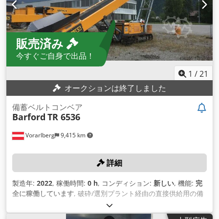
ャリッジ用ケーブルリモートコントロール - 油圧式折りたたみ
式主軸台 - 中央給油ポイント
販売済み
今すぐご自身で出品！
1
/
21
オークションは終了しました
備蓄ベルトコンベア
Barford
TR 6536
Vorarlberg
9,415 km
詳細
製造年:
2022
, 稼働時間:
0 h
, コンディション:
新しい
, 機能:
完
全に稼働しています
, 破砕/選別プラント経由の直接供給用の備
蓄コンベヤ。 機械は未使用の新品です！ 技術詳細 備蓄能力：
安息角37°で最大300 t/h。 かさ密度： 1.7kg/dm³ 備蓄能力