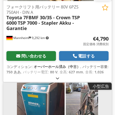
フォークリフト用バッテリー 80V 6PZS
750AH - DIN A
Toyota 7FBMF 30/35 - Crown TSP
6000
TSP 7000 - Stapler Akku -
Garantie
€4,790
Mannheim
9,292 km
固定価格 消費税別
問い合わせる
電話する
コンディション:
オーバーホール済み（中古）
, バッテリー容量:
750 ああ
, バッテリー電圧:
80 V
, 全高:
627 mm
, 全長:
1,026
mm
, 全幅:
996 mm
,
小型広告