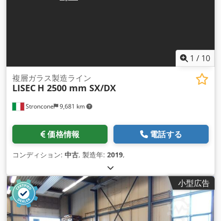
1
/
10
複層ガラス製造ライン
LISEC
H 2500 mm SX/DX
Stroncone
9,681 km
価格情報
電話する
コンディション:
中古
, 製造年:
2019
,
小型広告