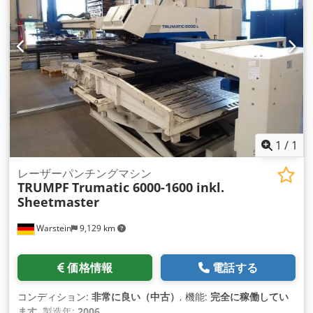
1
/
1
レーザーパンチングマシン
TRUMPF
Trumatic 6000-1600 inkl.
Sheetmaster
Warstein
9,129 km
価格情報
電話する
コンディション:
非常に良い（中古）
, 機能:
完全に稼働してい
ます
, 製造年:
2006
,