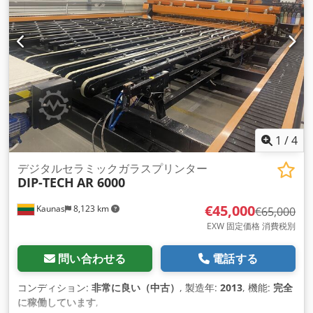
2,000.-€。 説明 - CNC制御：ハイデンハインITNC 530 直交フ
ライスヘッド - ツールホルダー: ISO 50, DIN69871 AD Dodpfx
Aovwgl Asfqsck - 自動工具クランプ: クランプ力 20,000 N - 部
品精度/繰り返し精度: ± 3秒 == ± 0.002 mm - プルスタッド：
DIN 69872 フォームA - スイベルポジション数: 1 x 1°ミーリン
グヘッド(後面360ポジション、前面270ポジション) 平面, 前面
270 位置) - スピンドルベアリング直径: 90 - シーリングエアー:
0.7 bar メインドライブ - 駆動タイプ： 三相モーター - 駆動
力： 100 % ED 32 kW スピンドル - 主軸回転数: 20 - 4000 rpm
- フル出力: 340 rpm - 32 kW/S1でのトルク: 910 Nm - 速度制
1
/
4
御: スター/デルタ接続による2レンジ無段階可変 早送り: 最大
35000 mm/min
デジタルセラミックガラスプリンター
DIP-TECH
AR 6000
€45,000
Kaunas
8,123 km
€65,000
EXW 固定価格 消費税別
問い合わせる
電話する
コンディション:
非常に良い（中古）
, 製造年:
2013
, 機能:
完全
に稼働しています
,