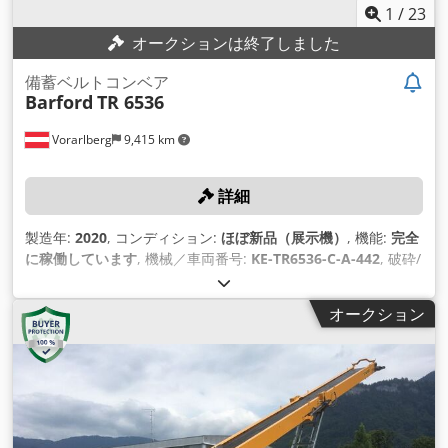
1
/
23
オークションは終了しました
備蓄ベルトコンベア
Barford
TR 6536
Vorarlberg
9,415 km
詳細
製造年:
2020
, コンディション:
ほぼ新品（展示機）
, 機能:
完全
に稼働しています
, 機械／車両番号:
KE-TR6536-C-A-442
, 破砕/
選別プラント経由の直接供給用の備蓄コンベヤ。 技術詳細 備
蓄能力：安息角37°で最大300 t/h。 かさ密度：1.7kg/dm³。 備
オークション
蓄能力（回転0°）： 2500 t Dodpfomv E Igex Afqjck 備蓄能力
（90°回転）： 8500 t 備蓄能力（180°回転）： 15000 t フィー
ドサイズ: 0 / 200mm コンベアベルト長: 18252 mm (AA) コン
ベアベルト幅： 900 mm 排出高さ： 最大8320 mm ゴムベル
ト：3層スムースコンベアベルトスクレーパー付き クローラー
長さ：2500mm プレート幅：400mm パーキンスディーゼルエ
ンジン：37kW 自重：約8000kg その他 - クローラーアンダーキ