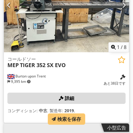
り目付けステーション プレスステーション2台 - 小型デバイス
（最小 140 x 75 x 2 mm） - アウトレットチャネル Dedpfxot
U Ahqj Afqsck - 横たわる装置
1
/
8
コールドソー
MEP
TIGER 352 SX EVO
Burton upon Trent
9,395 km
あと38日です
詳細
コンディション:
中古
, 製造年:
2019
,
検索を保存
小型広告