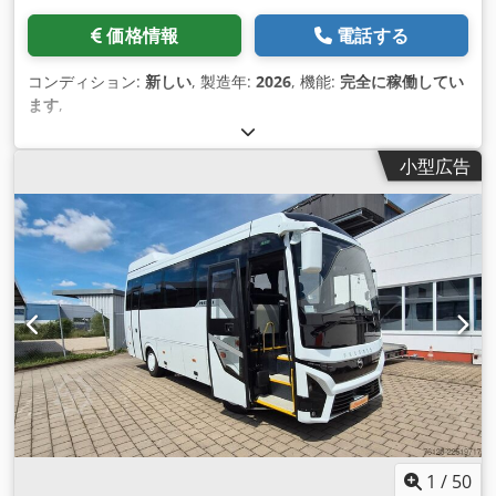
価格情報
電話する
コンディション:
新しい
, 製造年:
2026
, 機能:
完全に稼働してい
ます
,
小型広告
1
/
50