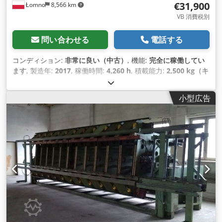
€31,900
Łomno
8,566 km
VB 消費税別
問い合わせる
電話する
コンディション:
非常に良い（中古）
, 機能:
完全に稼働してい
ます
, 製造年:
2017
, 稼働時間:
4,260 h
, 積載能力:
2,500 kg（キ
ログラム）
, 揚程:
6,000 mm
, フリーリフト:
1,720 mm
, 荷重
中心:
600 mm
, 燃料の種類:
ガス
, マスト型式:
トリプレックス
,
小型広告
建設高:
2,600 mm
, エンジンメーカー:
GM
, 変速方式:
ハイドロ
スタティック
, フォークキャリッジ幅:
1,400 mm
, フォーク長:
1,200 mm
, フォーク幅:
120 mm
, フォークの厚さ:
50 mm
, タ
イヤの状態:
100 パーセント
, フロントタイヤタイプ:
クッショ
ンタイヤ（黒）
, フロントタイヤサイズ:
16 x 7 x 10 1/2
, 後輪
タイヤの種類:
クッションタイヤ（黒）
, 後輪タイヤサイズ:
22
x 10 x 16
, 総重量:
8,800 kg（キログラム）
, 空車重量:
6,300
kg（キログラム）
, 全高:
2,250 mm
, 全長:
1,550 mm
, 全幅:
1,500 mm
, 色:
黄色
, 装備:
CEマーキング, キャビン, サイドシ
フト, パレットフォーク, フロントガード, 全輪駆動, 照明
,