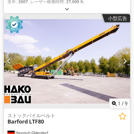
造年:
2007
, レーザー稼働時間:
27,000 h
,
小型広告
1
/
9
ストックパイルベルト
Barford
LTF80
Hessisch Oldendorf