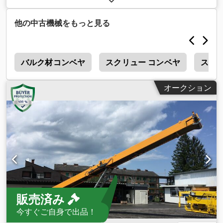
他の中古機械をもっと見る
ル
バルク材コンベヤ
スクリュー コンベヤ
スタ
オークション
販売済み
今すぐご自身で出品！