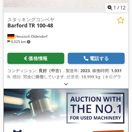
1
/
12
スタッキングコンベヤ
Barford
TR 100-48
Hessisch Oldendorf
9,025 km
価格情報
電話する
コンディション:
良好（中古）
, 製造年:
2023
, 稼働時間:
1,031
h
, 機能:
完全に稼働しています
, 総重量:
18,999 kg（キログラ
ム）
,