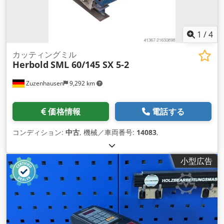
1
/
4
カッティングミル
Herbold
SML 60/145 SX 5-2
Zuzenhausen
9,292 km
価格情報
電話する
コンディション:
中古
, 機械／車両番号:
14083
,
小型広告