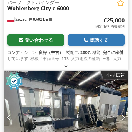
パーフェクトバインダー
Wohlenberg
City e 6000
€25,000
Szczecin
8,682 km
固定価格 消費税別
問い合わせる
電話する
コンディション:
良好（中古）
, 製造年:
2007
, 機能:
完全に稼働
しています
, 機械／車両番号:
133
, 入力電流の種類:
三相
, 入力
電圧:
400 V
, 入力電流:
44 A
, 入力周波数:
50 ヘルツ
, 装備:
ドキ
ュメント / マニュアル
,
小型広告