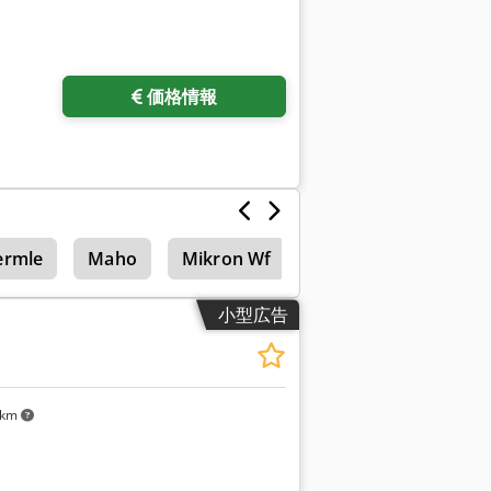
価格情報
ermle
Maho
Mikron Wf
Mikron
立形マシ
小型広告
 km