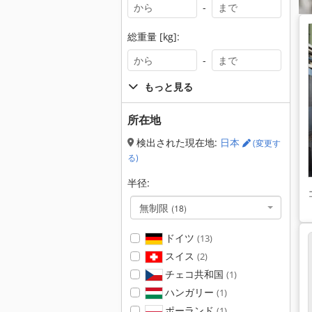
-
総重量 [kg]:
-
もっと見る
所在地
検出された現在地:
日本
(変更す
る)
半径:
無制限
(18)
ドイツ
(13)
スイス
(2)
チェコ共和国
(1)
ハンガリー
(1)
ポーランド
(1)