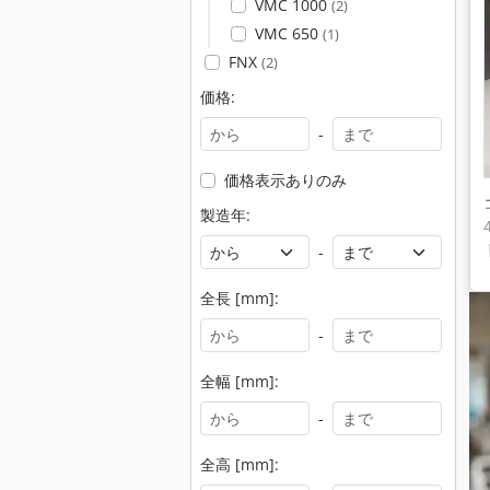
VMC 1000
(2)
VMC 650
(1)
FNX
(2)
価格:
-
価格表示ありのみ
製造年:
-
全長 [mm]:
-
全幅 [mm]:
-
全高 [mm]: