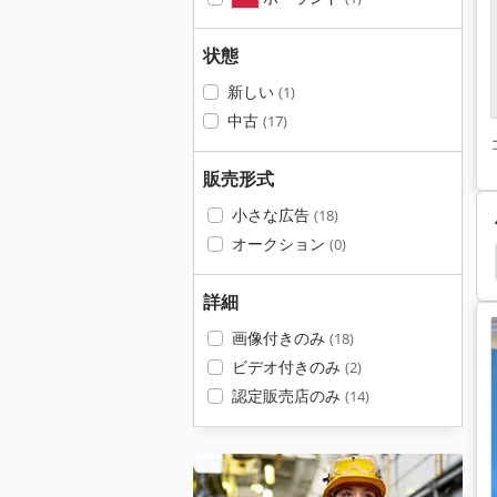
状態
新しい
(1)
中古
(17)
販売形式
小さな広告
(18)
オークション
(0)
mx
立形マシニングセンタ
門形マシニングセンタ
詳細
画像付きのみ
(18)
ビデオ付きのみ
(2)
認定販売店のみ
(14)