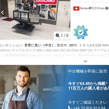
Reiden
9,510 km
1
/
8
コンディション:
非常に良い（中古）
, 製造年:
2011
, トラベルX 620 m
400mm テーブルサイズ 800 x 400 mm ISO 40 (DIN 69871A)
ドル速度4000/8000 rpm ドリルクイルストローク：80 mm ボールねじa.車軸
X,Y,Z 5,5,4 (m/分) 出力 KW 10.5 (13.7) ツールクランプ：油圧 寸法 長さx
キログラム
中古機械を即座に販売
今すぐ€4.49から掲載
*
11百万人の購入者
があ
今すぐご確認ください
+44 20 806 810 84