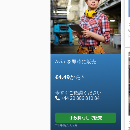
avia を即時に販売
€4.49
から
*
今すぐご確認ください
+44 20 806 810 84
手数料なしで販売
*1件あたり/月