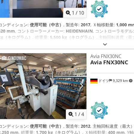
1
/
10
コンディション:
使用可能（中古）
, 製造年:
2017
, Ｘ軸移動量:
1,000 m
620 mm
, コントローラーメーカー:
HEIDENHAIN
, コントローラモデル
kg（キログラム）
, 総重量:
5,500 kg（キログラム）
, 主軸回転速度（最
出力:
17,000 ワット
, ツールマガジンのスロット数:
30
, 軸数:
4
,
Avia FNX30NC
Avia
FNX30NC
ドイツ
9,329 km
1
/
4
コンディション:
使用可能（中古）
, 製造年:
2012
, 主軸回転速度（最大）
2,250 mm
, 総重量:
1,700 kg（キログラム）
, Ｘ軸移動量:
400 mm
, 