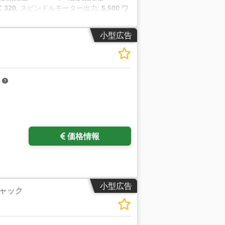
 320
, スピンドルモーター出力:
5,500 ワ
ム）
, 軸数:
3
,
小型広告
m
をリクエスト
価格情報
小型広告
ャック