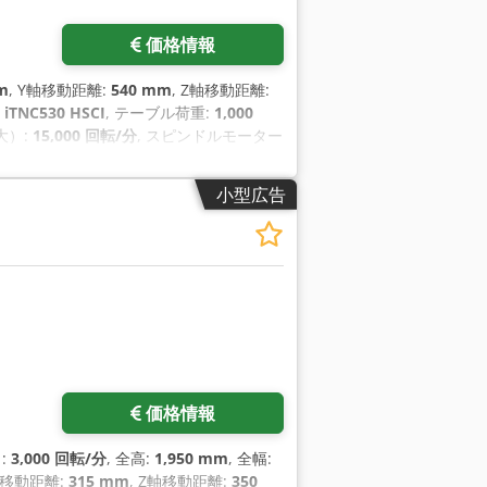
価格情報
m
, Y軸移動距離:
540 mm
, Z軸移動距離:
:
iTNC530 HSCI
, テーブル荷重:
1,000
大）:
15,000 回転/分
, スピンドルモーター
小型広告
価格情報
:
3,000 回転/分
, 全高:
1,950 mm
, 全幅:
Y軸移動距離:
315 mm
, Z軸移動距離:
350