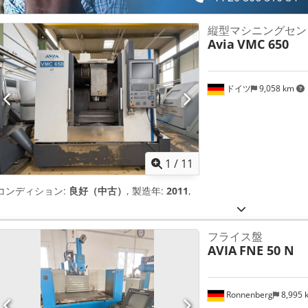
縦型マシニングセン
Avia
VMC 650
ドイツ
9,058 km
1
/
11
コンディション:
良好（中古）
, 製造年:
2011
,
フライス盤
AVIA
FNE 50 N
Ronnenberg
8,995