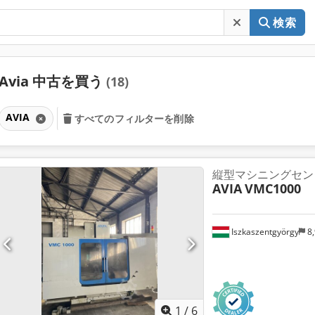
検索
Avia 中古を買う
(18)
AVIA
すべてのフィルターを削除
縦型マシニングセン
AVIA
VMC1000
Iszkaszentgyörgy
8,
1
/
6