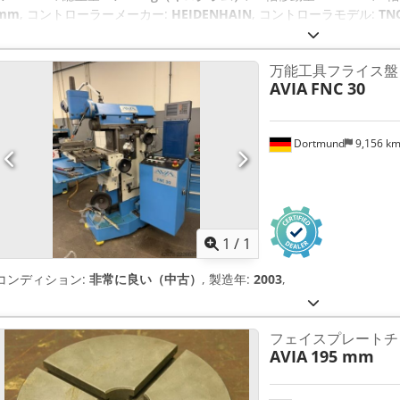
mm
, コントローラーメーカー:
HEIDENHAIN
, コントローラモデル:
TNC
ット
, 製品長さ（最大）:
2,700 mm
, テーブル荷重:
200 kg（キログラ
万能工具フライス盤
AVIA
FNC 30
Dortmund
9,156 k
さらに画像
1
/
1
コンディション:
非常に良い（中古）
, 製造年:
2003
,
フェイスプレートチ
AVIA
195 mm