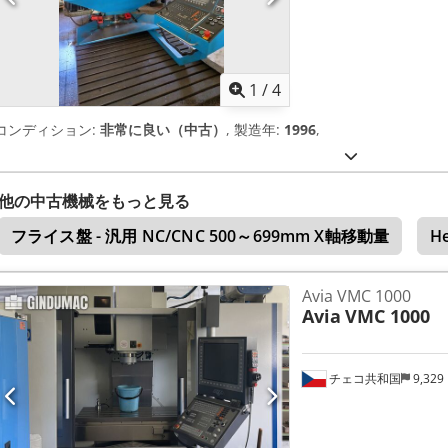
1
/
4
コンディション:
非常に良い（中古）
, 製造年:
1996
,
他の中古機械をもっと見る
フライス盤 - 汎用 NC/CNC 500～699mm X軸移動量
H
Avia VMC 1000
Avia
VMC 1000
チェコ共和国
9,329