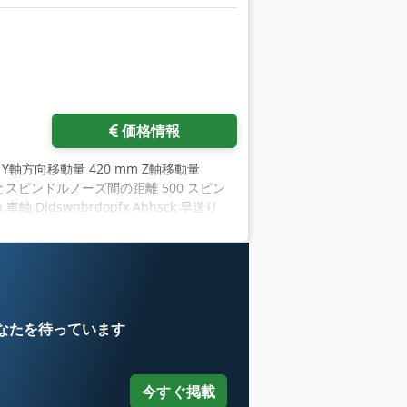
価格情報
m Y軸方向移動量 420 mm Z軸移動量
 テーブルとスピンドルノーズ間の距離 500 スピン
 Djdswnbrdopfx Ahhsck 早送り
幅x高さ 2,000x2,760x2,050 重量約1900
なたを待っています
今すぐ掲載