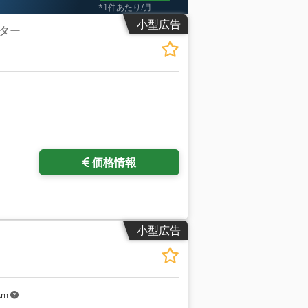
*1件あたり/月
小型広告
ター
価格情報
小型広告
 km