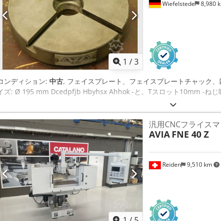
Wiefelstede
8,980 
1
/
3
コンディション:
中古
, フェイスプレート、フェイスプレートチャック、
イズ: Ø 195 mm Dcedpfjb Hbyhsx Ahhok -と。Tスロット10mm 
汎用CNCフライス
AVIA
FNE 40 Z
Reiden
9,510 km
1
/
5