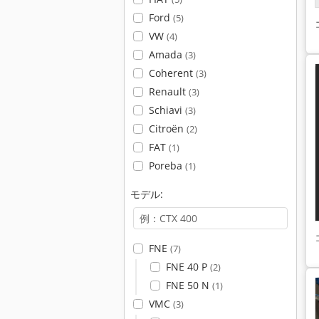
Ford
(5)
VW
(4)
Amada
(3)
Coherent
(3)
Renault
(3)
Schiavi
(3)
Citroën
(2)
FAT
(1)
Poreba
(1)
モデル:
FNE
(7)
FNE 40 P
(2)
FNE 50 N
(1)
VMC
(3)