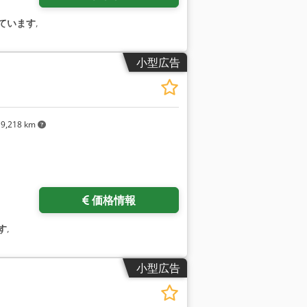
ています
,
小型広告
9,218 km
価格情報
す
,
小型広告