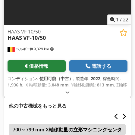
1
/
22
HAAS VF-10/50
HAAS
VF-10/50
ベルギー
9,329 km
価格情報
電話する
コンディション:
使用可能（中古）
, 製造年:
2022
, 稼働時間:
1,936 h
, Ｘ軸移動量:
3,048 mm
, Y軸移動距離:
813 mm
, Z軸移
動距離:
762 mm
, 総重量:
14,334 kg（キログラム）
, 主軸回転
速度（最大）:
7,500 回転/分
, スピンドルモーター出力:
22,400
ワット
, 軸数:
4
,
他の中古機械をもっと見る
c
700～799 mm X軸移動量の立形マシニングセンタ