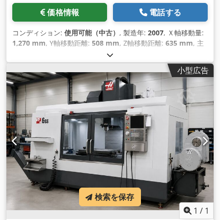
価格情報
電話する
コンディション:
使用可能（中古）
, 製造年:
2007
, Ｘ軸移動量:
1,270 mm
, Y軸移動距離:
508 mm
, Z軸移動距離:
635 mm
, 主
軸回転速度（最大）:
12,000 回転/分
, ツールマガジンのスロッ
ト数:
24
, 軸数:
3
,
小型広告
検索を保存
1
/
1