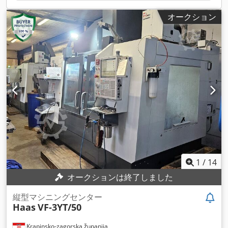
オークション
1
/
14
オークションは終了しました
縦型マシニングセンター
Haas
VF-3YT/50
Krapinsko-zagorska županija