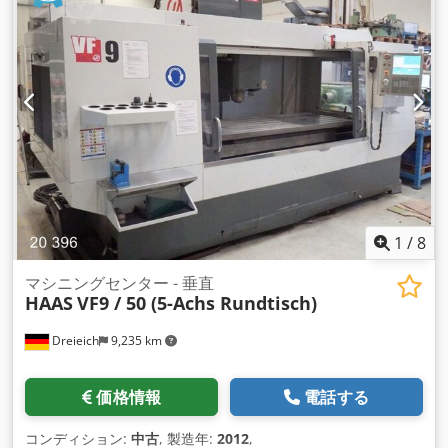
標準Tスロット数 5 最大重量テーブル重量 1814kg Dedot
Dmmvopfx Alyock スピンドル 最大定格22.4kW 最高回転数
7500rpm 最大トルク 610Nm/500rpm 駆動方式 2速ギアヘッ
ド テーパーBT50 ベアリング潤滑 エア/オイルインジェクショ
ン 冷却 液体冷却 送り速度 ラピッドX 13.7m/分 Yラピッド
15.2m/分 Zラピッド 15.2m/分 最大切削送り速度 12.7m/min
軸モーター 最大推力 X 24910N 最大推力 Y 24910N 最大推力 Z
24910N ツールチェンジャー 容量 30 最大工具径（隣接工具が
空の場合） 254mm 最大工具径（フル） 102mm 工具最大長
（ゲージラインから） 406mm 最大工具重量 13.6kg 工具間距
離（平均） 4.2秒 チップ間（平均）6.3秒 一般 所要空気量
113l/min、6.9 bar 重量 10,206Kg 機械装備 スルースピンドル
1
/
8
クーラント スワーフオーガー リジッドタッピング ハードドラ
イブ 照明 密閉ガード
マシニングセンター - 垂直
HAAS
VF9 / 50 (5-Achs Rundtisch)
Dreieich
9,235 km
価格情報
電話する
コンディション:
中古
, 製造年:
2012
,