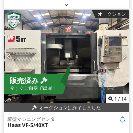
mm
, Y軸移動距離:
660 mm
, Z軸移動距離:
635 mm
, 主軸回転
速度（最大）:
8,000 回転/分
,
オークション
販売済み
今すぐご自身で出品！
1
/
14
オークションは終了しました
縦型マシニングセンター
Haas
VF-5/40XT