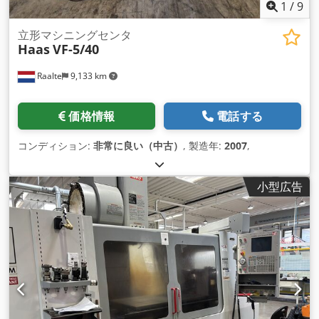
1
/
9
立形マシニングセンタ
Haas
VF-5/40
Raalte
9,133 km
価格情報
電話する
コンディション:
非常に良い（中古）
, 製造年:
2007
,
小型広告