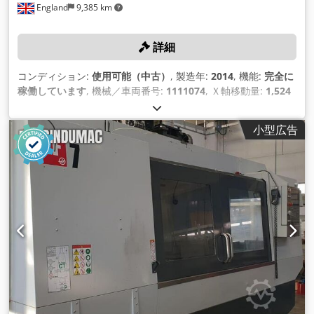
England
9,385 km
詳細
コンディション:
使用可能（中古）
, 製造年:
2014
, 機能:
完全に
稼働しています
, 機械／車両番号:
1111074
, Ｘ軸移動量:
1,524
mm
, Y軸移動距離:
660 mm
, Z軸移動距離:
635 mm
, テーブル
長さ:
1,575 mm
, 主軸回転速度（最大）:
7,500 回転/分
,
小型広告