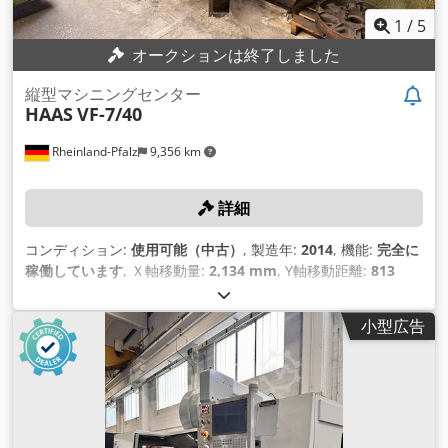
1
/
5
オークションは終了しました
縦型マシニングセンター
HAAS
VF-7/40
Rheinland-Pfalz
9,356 km
詳細
コンディション:
使用可能（中古）
, 製造年:
2014
, 機能:
完全に
稼働しています
, Ｘ軸移動量:
2,134 mm
, Y軸移動距離:
813
mm
, Z軸移動距離:
762 mm
, テーブル荷重:
1,814 kg（キログ
ラム）
, 主軸回転速度（最大）:
8,100 回転/分
,
小型広告