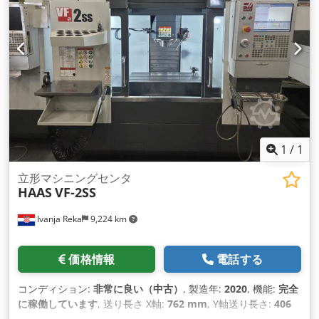
1
/
1
立形マシニングセンタ
HAAS
VF-2SS
Ivanja Reka
9,224 km
価格情報
電話する
コンディション:
非常に良い（中古）
, 製造年:
2020
, 機能:
完全
に稼働しています
, 送り長さ X軸:
762 mm
, Y軸送り長さ:
406
mm
, 送り長さ Z軸:
508 mm
, コントローラモデル:
NGC
, 主軸