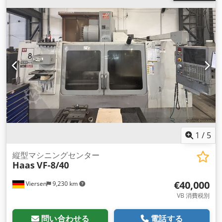
軸回転速度（最小）:
40 回転/分
, 主軸回転速度（最大）:
7,500
回転/分
, 冷却剤供給:
15 バー
, テーブル中心からスピンドルノ
ーズまでの距離:
864 mm
, スピンドルモーター出力:
22 ワット
,
スピンドルノーズ:
ISO 40
, ツールマガジンのスロット数:
40
,
工具長さ:
406 mm
, 工具の直径:
63 mm
, 工具重量:
5,500 g
, 入
力電圧:
400 V
, 装備:
ドキュメント / マニュアル, 切屑搬送装置,
回転速度無段階可変
, HAAS CNCを搭載した中古立形マシニン
グセンター Dsdpfx Ajwrfamelysck
1
/
5
縦型マシニングセンター
Haas
VF-8/40
€40,000
Viersen
9,230 km
VB 消費税別
問い合わせる
電話する