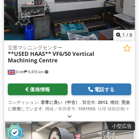
1
/
8
立形マシニングセンター
**USED HAAS**
VF6/50 Vertical
Machining Centre
Erith
9,455 km
価格情報
電話する
コンディション:
非常に良い（中古）
, 製造年:
2012
, 機能:
完全
に稼働しています
, 機械／車両番号:
1091950
, 仕様 移動距離 X
軸ストローク 1626mm Y軸ストローク 813mm Z軸ストローク
762mm 主軸端からテーブルまで（最大）889mm 主軸端から
小型広告
テーブルまで（最小）127mm テーブル 長さ 1626mm テーブ
ル幅 711mm T スロット幅 16mm Tスロット中心距離 125mm