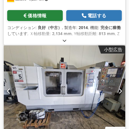
価格情報
電話する
コンディション:
良好（中古）
, 製造年:
2014
, 機能:
完全に稼働
しています
, Ｘ軸移動量:
2,134 mm
, Y軸移動距離:
813 mm
, Z
軸移動距離:
762 mm
, コントローラーメーカー:
HAAS
, 主軸回
転速度（最大）:
8,100 回転/分
, スピンドルモーター出力:
22 ワ
小型広告
ット
, ツールマガジンのスロット数:
31
, 装備:
ドキュメント / マ
ニュアル, 切屑搬送装置
,