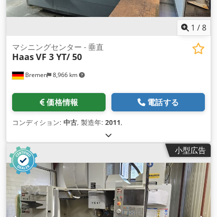
1
/
8
マシニングセンター - 垂直
Haas
VF 3 YT/ 50
Bremen
8,966 km
価格情報
電話する
コンディション:
中古
, 製造年:
2011
,
小型広告