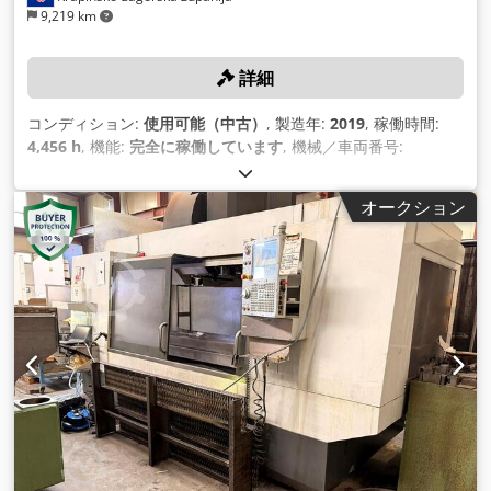
9,219 km
詳細
コンディション:
使用可能（中古）
, 製造年:
2019
, 稼働時間:
4,456 h
, 機能:
完全に稼働しています
, 機械／車両番号:
1163744
, Ｘ軸移動量:
1,016 mm
, Y軸移動距離:
660 mm
, Z軸
移動距離:
635 mm
, ワーク重量（最大）:
1,814 kg（キログラ
オークション
ム）
, 主軸回転速度（最大）:
10,000 回転/分
,