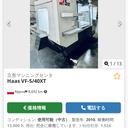
1
/
13
立形マシニングセンタ
Haas
VF-5/40XT
Kępno
8,692 km
価格情報
電話する
コンディション:
使用可能（中古）
, 製造年:
2010
, 稼働時間:
13,000 h
, 機能:
完全に稼働しています
, Ｘ軸移動量:
1,524