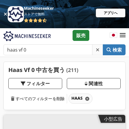
Machineseeker
アプリへ
ストアで無料
販売
検索
Haas Vf 0 中古を買う
(211)
フィルター
関連性
HAAS
すべてのフィルターを削除
小型広告