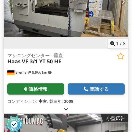
1
/
8
マシニングセンター - 垂直
Haas
VF 3/1 YT 50 HE
Bremen
8,966 km
価格情報
電話する
コンディション:
中古
, 製造年:
2008
,
小型広告