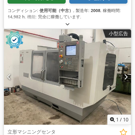
コンディション:
使用可能（中古）
, 製造年:
2008
, 稼働時間:
14,982 h
, 機能:
完全に稼働しています
,
小型広告
1
/
10
立形マシニングセンタ