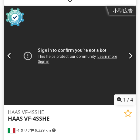
回転速度（最大）:
12,000 回転/分
, ツールマガジンのスロット
小型広告
数:
30
, 装備:
ドキュメント / マニュアル, 切屑搬送装置
,
1
/
4
HAAS VF-4SSHE
HAAS
VF-4SSHE
イタリア
9,329 km