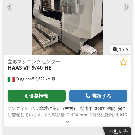
1
/
5
立形マシニングセンター
HAAS
VF-9/40 HE
Cuggiono
9,622 km
価格情報
電話する
コンディション:
非常に良い（中古）
, 製造年:
2007
, 機能:
完全
に稼働しています
, Ｘ軸移動量:
2,134 mm
, Y軸移動距離:
1,016
mm
, Z軸移動距離:
762 mm
, コントローラモデル:
HASS
, テー
ブル幅:
914 mm
, テーブル長さ:
2,134 mm
, テーブル荷重:
小型広告
1,800 kg（キログラム）
, 総重量:
11,340 kg（キログラム）
, 主