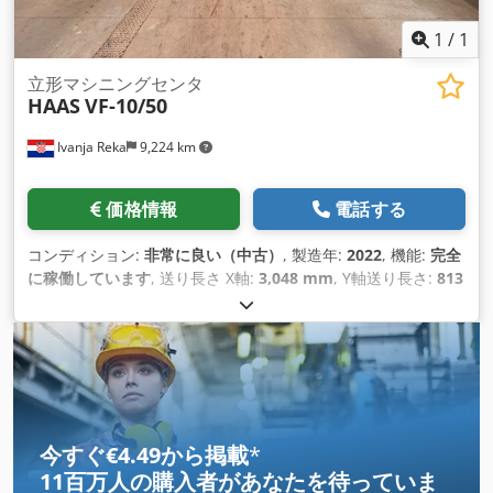
1
/
1
立形マシニングセンタ
HAAS
VF-10/50
Ivanja Reka
9,224 km
価格情報
電話する
コンディション:
非常に良い（中古）
, 製造年:
2022
, 機能:
完全
に稼働しています
, 送り長さ X軸:
3,048 mm
, Y軸送り長さ:
813
mm
, 送り長さ Z軸:
762 mm
, コントローラモデル:
NGC
, 主軸
回転速度（最大）:
7,500 回転/分
, ツールマガジンのスロット
数:
30
, 装備:
ドキュメント / マニュアル, 切屑搬送装置
,
今すぐ€4.49から掲載
*
11百万人の購入者
があなたを待っていま