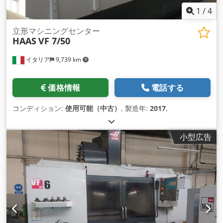
1
/
4
立形マシニングセンター
HAAS
VF 7/50
イタリア
9,739 km
価格情報
電話する
コンディション:
使用可能（中古）
, 製造年:
2017
,
小型広告