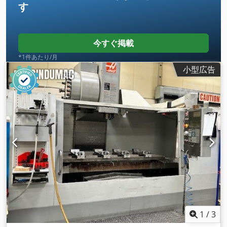
す
今すぐ掲載
*1件あたり/月
小型広告
1
/
3