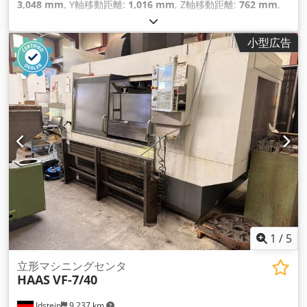
3,048 mm
, Y軸移動距離:
1,016 mm
, Z軸移動距離:
762 mm
,
コントローラーメーカー:
HAAS
, 全高:
3,590 mm
, テーブル荷
重:
1,814 kg（キログラム）
, 総重量:
16,914 kg（キログラ
小型広告
ム）
, 主軸回転速度（最大）:
7,500 回転/分
, スピンドルモータ
ー出力:
22,400 ワット
, 工具重量:
13,600 g
, 製品長さ（最大）:
7,320 mm
, 軸数:
3
,
1
/
5
立形マシニングセンタ
HAAS
VF-7/40
Idstein
9,237 km