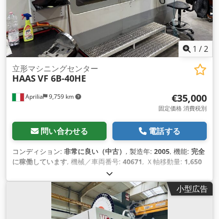
1
/
2
立形マシニングセンター
HAAS
VF 6B-40HE
€35,000
Aprilia
9,759 km
固定価格 消費税別
問い合わせる
電話する
コンディション:
非常に良い（中古）
, 製造年:
2005
, 機能:
完全
に稼働しています
, 機械／車両番号:
40671
, Ｘ軸移動量:
1,650
mm
, Y軸移動距離:
800 mm
, Z軸移動距離:
762 mm
, テーブル
幅:
711 mm
, テーブル長さ:
1,626 mm
, テーブル荷重:
1,814
小型広告
kg（キログラム）
, 主軸回転速度（最小）:
10,000 回転/分
, ス
ピンドルモーター出力:
15 ワット
, ツールマガジンのスロット
数:
25
,