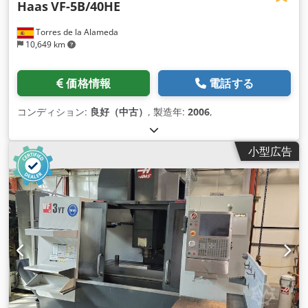
Haas
VF-5B/40HE
Torres de la Alameda
10,649 km
価格情報
電話する
コンディション:
良好（中古）
, 製造年:
2006
,
小型広告