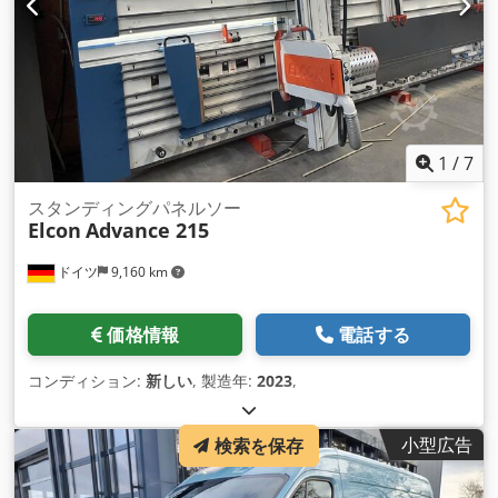
1
/
7
スタンディングパネルソー
Elcon
Advance 215
ドイツ
9,160 km
価格情報
電話する
コンディション:
新しい
, 製造年:
2023
,
小型広告
検索を保存