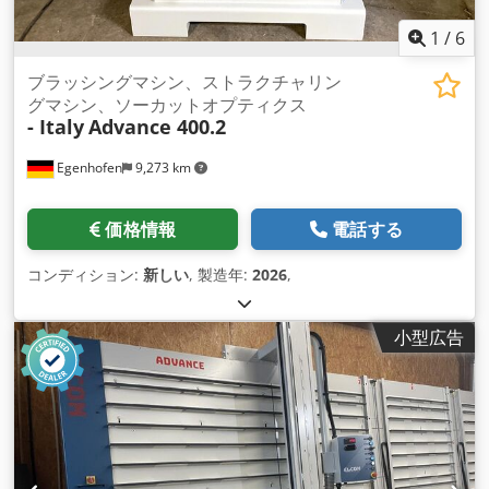
1
/
6
ブラッシングマシン、ストラクチャリン
グマシン、ソーカットオプティクス
- Italy
Advance 400.2
Egenhofen
9,273 km
価格情報
電話する
コンディション:
新しい
, 製造年:
2026
,
小型広告