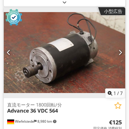
小型広告
1
/
7
直流モーター 1800回転/分
Advance
36 VDC 564
€125
Wiefelstede
8,980 km
固定価格 消費税別