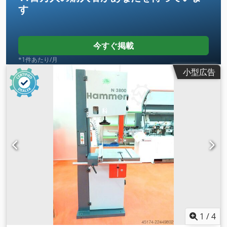
す
ただくことも可能です。
今すぐ掲載
*1件あたり/月
小型広告
1
/
4