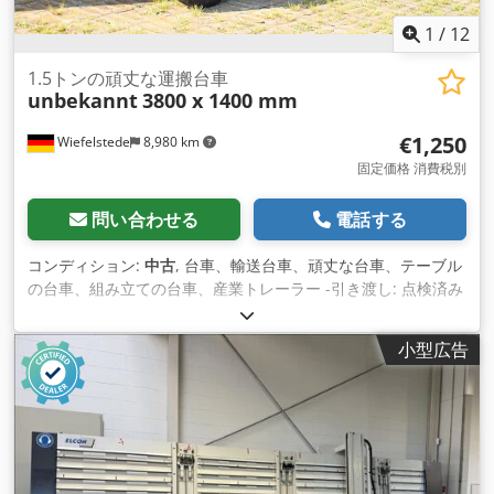
1
/
12
1.5トンの頑丈な運搬台車
unbekannt
3800 x 1400 mm
€1,250
Wiefelstede
8,980 km
固定価格 消費税別
問い合わせる
電話する
コンディション:
中古
, 台車、輸送台車、頑丈な台車、テーブル
の台車、組み立ての台車、産業トレーラー -引き渡し: 点検済み
現状渡し -プラットフォーム：凹凸あり、写真参照 -積載量：
1.5トン -産業用トレーラー、1軸ターンテーブル・ステアリン
小型広告
グ、ブレーキ付き -プラットフォーム： 3800/1400/H790
mm、寸法は写真技術図面を参照。 -タイヤ：空気式車輪23-5
Credpfx Adel A Azgs Sof -輸送寸法：4100/1400/H1650 mm -
重量：800 kg