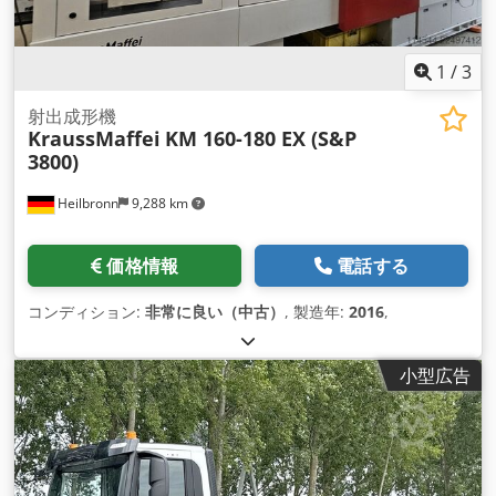
1
/
3
射出成形機
KraussMaffei
KM 160-180 EX (S&P
3800)
Heilbronn
9,288 km
価格情報
電話する
コンディション:
非常に良い（中古）
, 製造年:
2016
,
小型広告