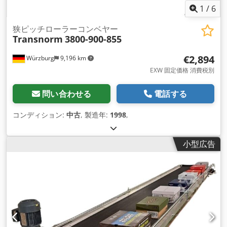
1
/
6
狭ピッチローラーコンベヤー
Transnorm
3800-900-855
€2,894
Würzburg
9,196 km
EXW 固定価格 消費税別
問い合わせる
電話する
コンディション:
中古
, 製造年:
1998
,
小型広告