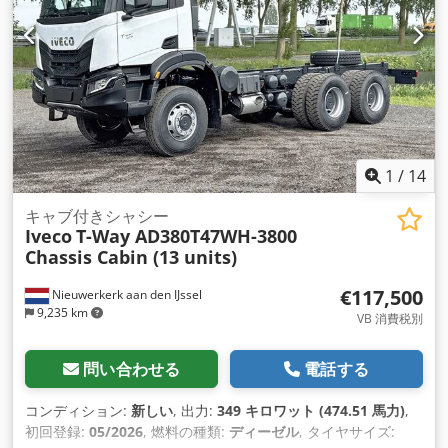
1
/
14
キャブ付きシャシー
Iveco
T-Way AD380T47WH-3800
Chassis Cabin (13 units)
€117,500
Nieuwerkerk aan den IJssel
9,235 km
VB 消費税別
問い合わせる
電話する
コンディション:
新しい
, 出力:
349 キロワット (474.51 馬力)
,
初回登録:
05/2026
, 燃料の種類:
ディーゼル
, タイヤサイズ: