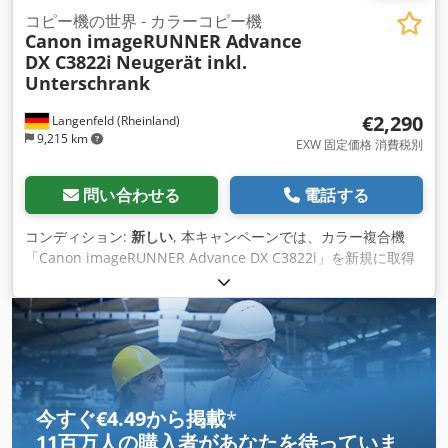
コピー機の世界 - カラーコピー機
Canon imageRUNNER Advance
DX C3822i
Neugerät inkl.
Unterschrank
€2,290
Langenfeld (Rheinland)
9,215 km
EXW 固定価格 消費税別
問い合わせる
電話する
コンディション:
新しい
, 本キャンペーンでは、カラー複合機
「Canon imageRUNNER Advance DX C3822i」を新規に取得
します。 販売するアイテムです。 1 x Canon imageRUNNER
DX C3822i と以下の機器。 オリジナルフィーダー付き 消耗品
用ベースキャビネットを含む 写真には、本広告に含まれないオ
プション機器が写っています。 Credpfx Aoi Hchted Sef コン
ディションを整えます。 本製品は、元箱に梱包された新品で
す。イラストは はその例です。 梱包して発送します。 営業時
間内であれば、本体をご覧いただくことができます。その際は
今すぐ€4.49から掲載
*
ぜひご予約をお願いします 海上での梱包、世界各地への発送は
11百万人の購入者
があなたを待っていま
ご要望に応じて対応します もちろん、個人的にお問い合わせい