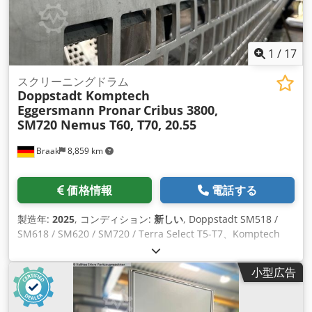
1
/
17
スクリーニングドラム
Doppstadt Komptech
Eggersmann Pronar
Cribus 3800,
SM720 Nemus T60, T70, 20.55
Braak
8,859 km
価格情報
電話する
製造年:
2025
, コンディション:
新しい
, Doppstadt SM518 /
SM618 / SM620 / SM720 / Terra Select T5-T7、Komptech
Maxx、Mustang、Nemus、Cribus Pronar 18.47、20.55など
の一般的なスクリーニングマシンすべてに適した特殊ドラム、
小型広告
セグメントドラム（カバードラム） - お客様の仕様に合わせて
製造します: - 2mmの穴付きセグメントも可能 - ふるいセグメ
ントの簡単な交換 - 1つのドラム内で異なるセグメントが可能 -