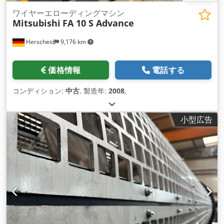
ワイヤーエローディングマシン
Mitsubishi
FA 10 S Advance
Herscheid
9,176 km
価格情報
電話する
コンディション:
中古
, 製造年:
2008
,
小型広告