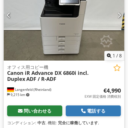
1
/
8
オフィス用コピー機
Canon iR Advance DX 6860i incl.
Duplex
ADF / R-ADF
€4,990
Langenfeld (Rheinland)
9,215 km
EXW 固定価格 消費税別
問い合わせる
電話する
コンディション:
中古
, 機能:
完全に稼働しています
,