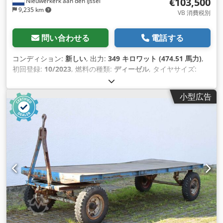
€103,500
Nieuwerkerk aan den IJssel
9,235 km
VB 消費税別
問い合わせる
電話する
コンディション:
新しい
, 出力:
349 キロワット (474.51 馬力)
,
初回登録:
10/2023
, 燃料の種類:
ディーゼル
, タイヤサイズ:
13R22.5
, アクスル構成:
6x6
, ホイールベース:
3,800 mm
, 燃
料:
ディーゼル
, 燃料タンク容量:
390 l
, 色:
白色
, 運転席:
デイキ
小型広告
ャブ
, 変速方式:
機械式
, 排出クラス:
ユーロ3
, サスペンション:
鋼
, 製造年:
2023
, 装備:
エアコン
,