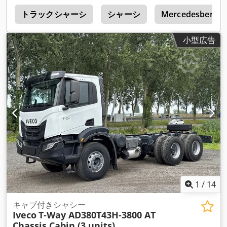
ー
トラックシャーシ
シャーシ
Mercedesbenz A
小型広告
1
/
14
キャブ付きシャシー
Iveco
T-Way AD380T43H-3800 AT
Chassis Cabin (3 units)