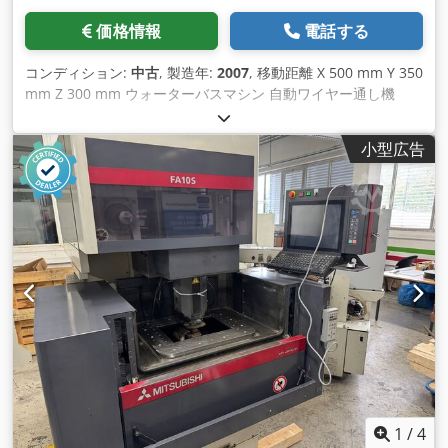
価格情報
電話する
コンディション:
中古
, 製造年:
2007
, 移動距離 X 500 mm Y 350
mm Z 300 mm ウォーターバスマシン 自動ワイヤー通し機
Credpfjuu Dl Rox Ad Sjf
小型広告
1
/
4