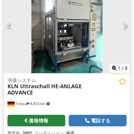
最小の橋 - Hardoxセグメント - ステンレス鋼 Codpfewava Hjx
Ad Serf - 溶接コイル - さまざまな太さのワイヤー - 短納期 ス
クリーニングドラム在庫多数
1
/
8
溶接システム
KLN Ultraschall
HE-ANLAGE
ADVANCE
Trittau
8,853 km
価格情報
電話する
製造年:
2007
, コンディション:
中古
,