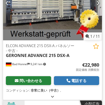
1
/
11
ELCON ADVANCE 215 DSX-A パネルソー
- 中古 -
GERONNE
ADVANCE 215 DSX-A
€22,980
Bad Honnef
9,241 km
固定価格 消費税別
問い合わせる
電話する
コンディション:
非常に良い（中古）
,
小型広告