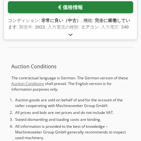
い合わせください！
価格情報
コンディション:
非常に良い（中古）
, 機能:
完全に稼働してい
ます
, 製造年:
2022
, 入力電流の種類:
エアコン
, 入力電圧:
240
V
, 入力電流:
12 A
, 入力周波数:
60 ヘルツ
,
Auction Conditions
The contractual language is German. The German version of these
Auction Conditions
shall prevail. The English version is for
information purposes only.
Auction goods are sold on behalf of and for the account of the
seller cooperating with Machineseeker Group GmbH.
All prices and bids are net prices and do not include VAT.
Stated dismantling and loading costs are binding.
All information is provided to the best of knowledge –
Machineseeker Group GmbH generally recommends to inspect
used machinery.