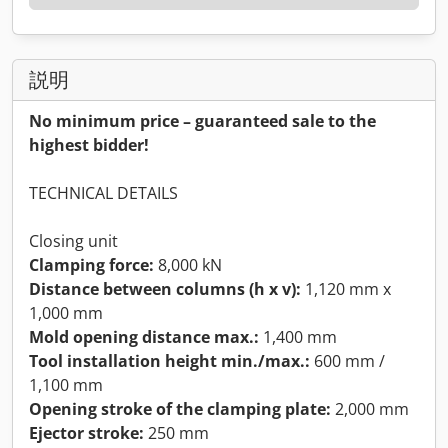
説明
No minimum price – guaranteed sale to the
highest bidder!
TECHNICAL DETAILS
Closing unit
Clamping force:
8,000 kN
Distance between columns (h x v):
1,120 mm x
1,000 mm
Mold opening distance max.:
1,400 mm
Tool installation height min./max.:
600 mm /
1,100 mm
Opening stroke of the clamping plate:
2,000 mm
Ejector stroke:
250 mm