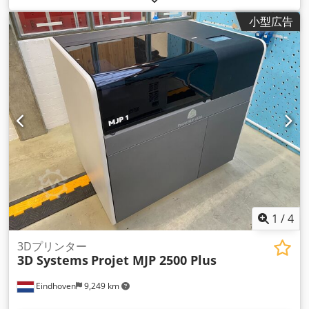
Rwge Ag Tock 技術データ クロージングユニット - 射出力: kN
小型広告
8000 - コラム間距離 (h x v): mm 1120 x 1000 - 金型最大開口
距離： mm 1400 - 金型設置高さ（最小／最大）： mm
600/1100 - 型締プラテンの開ストローク： mm 2000 - エジェ
クターストローク： mm 250 - エジェクター力: kN 226 (逆方
向: kN 59) スクリューユニット - スクリュー直径： mm 95 - レ
シオ Ls/D: 23 - 射出圧力： bar 1795 - 射出体積： cm3 3367 -
PS用インジェクションサイズ：g 3064 - 射出容量： cm3/s 690
- ノズルを閉じる力： kN 166 電気パラメータ - 接続負荷ポン
プ： kW 90 - 加熱能力： kW 61 重量と寸法 - 正味重量： t 45 -
機械寸法（長さ x 幅 x 高さ）： m 10.4 x 2.86 x 2.39 基本的
に、このプラントは機能する基本状態で納入いたします。ま
た、この装置のメーカーとして、個々のケースに応じて様々な
アドオンを提 供することができます： - システムの耐用年数を
延ばすための制御更新の可能性。 - システムのエネルギー最適
1
/
4
化のためのアップデート - 必要に応じて、KraussMaffeiデジタ
ル製品との連携 - 可塑化変換 - オプション：配送の手配と引き
3Dプリンター
3D Systems
Projet MJP 2500 Plus
取り（料金に含まれません） - オプション：設置および試運転
（料金に含まれません） お客様の新しい中古システムのシーム
Eindhoven
9,249 km
レスな生産を保証するために、必要な消耗部品のスペアパーツ
パッケージをすぐに購入することもできま す。 お気軽にお問