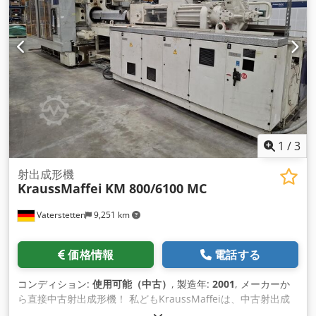
1
/
3
射出成形機
KraussMaffei
KM 800/6100 MC
Vaterstetten
9,251 km
価格情報
電話する
コンディション:
使用可能（中古）
, 製造年:
2001
, メーカーか
ら直接中古射出成形機！ 私どもKraussMaffeiは、中古射出成
形機をご提供いたします。 コントロール - MC4 Dsdpfxenh