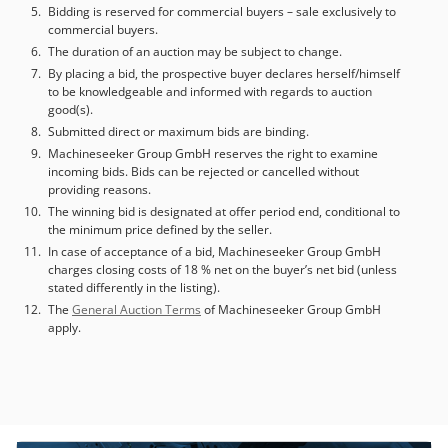
Bidding is reserved for commercial buyers – sale exclusively to
commercial buyers.
The duration of an auction may be subject to change.
By placing a bid, the prospective buyer declares herself/himself
to be knowledgeable and informed with regards to auction
good(s).
Submitted direct or maximum bids are binding.
Machineseeker Group GmbH reserves the right to examine
incoming bids. Bids can be rejected or cancelled without
providing reasons.
The winning bid is designated at offer period end, conditional to
the minimum price defined by the seller.
In case of acceptance of a bid, Machineseeker Group GmbH
charges closing costs of 18 % net on the buyer’s net bid (unless
stated differently in the listing).
The
General Auction Terms
of Machineseeker Group GmbH
apply.