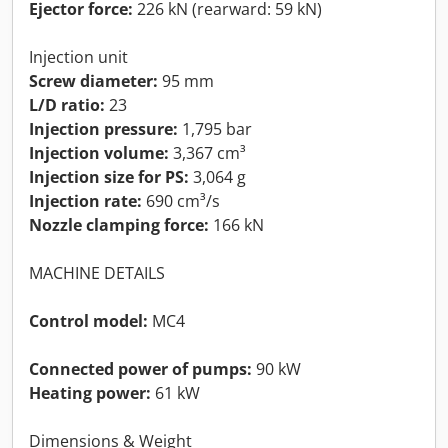
Ejector force:
226 kN (rearward: 59 kN)
Injection unit
Screw diameter:
95 mm
L/D ratio:
23
Injection pressure:
1,795 bar
Injection volume:
3,367 cm³
Injection size for PS:
3,064 g
Injection rate:
690 cm³/s
Nozzle clamping force:
166 kN
MACHINE DETAILS
Control model:
MC4
Connected power of pumps:
90 kW
Heating power:
61 kW
Dimensions & Weight