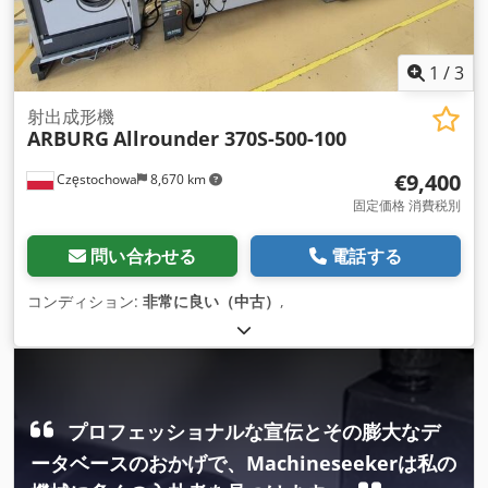
1
/
3
射出成形機
ARBURG
Allrounder 370S-500-100
€9,400
Częstochowa
8,670 km
固定価格 消費税別
問い合わせる
電話する
コンディション:
非常に良い（中古）
,
プロフェッショナルな宣伝とその膨大なデ
ータベースのおかげで、Machineseekerは私の