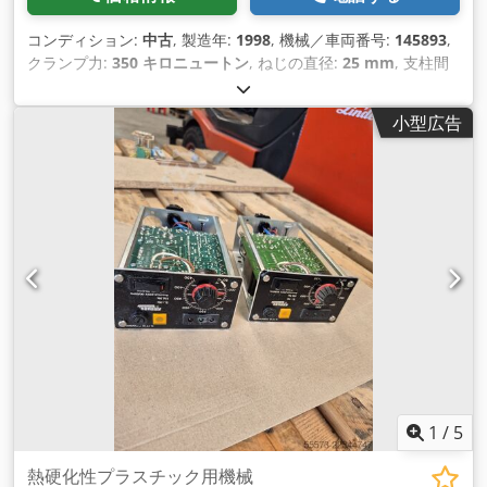
コンディション:
中古
, 製造年:
1998
, 機械／車両番号:
145893
,
クランプ力:
350 キロニュートン
, ねじの直径:
25 mm
, 支柱間
のクリアランス:
221 mm
, 排気量:
56 cm³
, 噴射圧力:
2,500 バ
ー
,
小型広告
1
/
5
熱硬化性プラスチック用機械