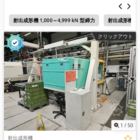
M
射出成形機 1,000～4,999 kN 型締力
射出成形機 型締
クリックアウト
1
/
50
射出成形機