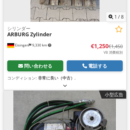
1
/
8
シリンダー
ARBURG
Zylinder
€1,250
Eisingen
9,330 km
€1,450
VB 消費税別
問い合わせる
電話する
コンディション:
非常に良い（中古）
,
小型広告