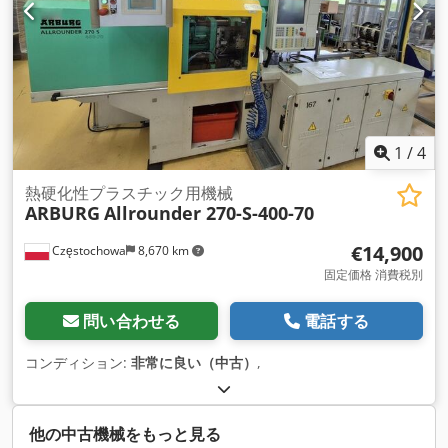
1
/
4
熱硬化性プラスチック用機械
ARBURG
Allrounder 270-S-400-70
€14,900
Częstochowa
8,670 km
固定価格 消費税別
問い合わせる
電話する
コンディション:
非常に良い（中古）
,
他の中古機械をもっと見る