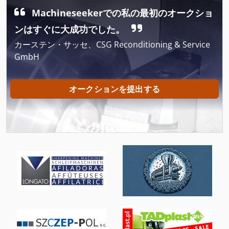
Machineseekerでの私の最初のオークショ
Dmu 340 Fd
ンはすぐに大成功でした。
Dmu 50
カーステン・サッセ、CSG Reconditioning & Service
GmbH
Duplo System 4000
Dws 200
オークションを提出する
Easy Doser De Ruiter
Hsc 20 Linear
Ls 703
Ng 200
Pu
Rlu 210
Steel Processing