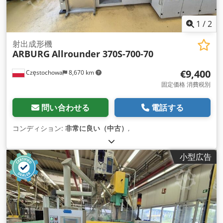
1
/
2
射出成形機
ARBURG
Allrounder 370S-700-70
€9,400
Częstochowa
8,670 km
固定価格 消費税別
問い合わせる
電話する
コンディション:
非常に良い（中古）
,
小型広告