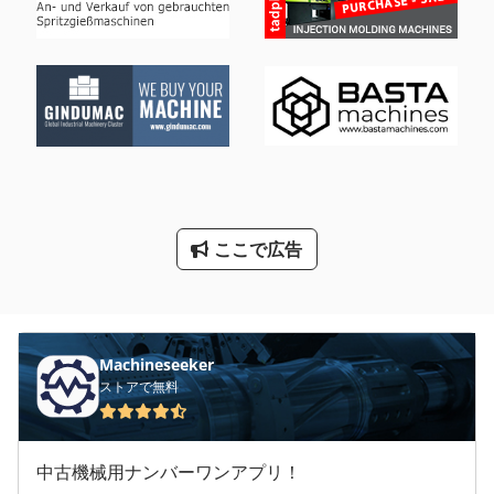
その他
その他 の アクセサリー
クランクプレス
大きなベール プレス
産業用掃除機
ここで広告
Machineseeker
ストアで無料
中古機械用ナンバーワンアプリ！