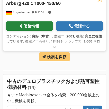
Arburg
420 C 1000- 150/60
Burgoberbach
9,216 km
価格情報
電話する
コンディション:
良好（中古）
, 製造年:
2001
, 機能:
完全に稼働
しています
, 機械／車両番号:
184686
, クランプ力:
1,000 キロ
ニュートン
, ねじの直径:
25 mm
, 支柱間のクリアランス:
420
mm
, 排気量:
54 cm³
, 射出重量:
45 g
,
検索を保存
中古のデュロプラスチックおよび熱可塑性
樹脂材料
(14)
今すぐMachineseeker全体を検索、200,000台以上の
中古機械を掲載。