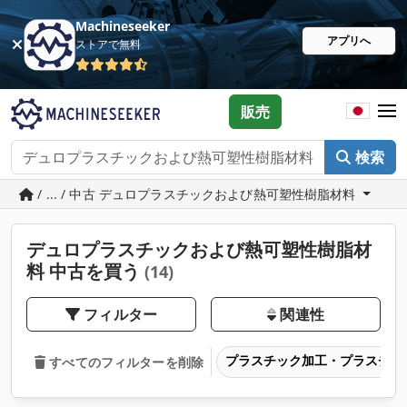
Machineseeker
アプリへ
ストアで無料
販売
検索
/ ... / 中古 デュロプラスチックおよび熱可塑性樹脂材料
デュロプラスチックおよび熱可塑性樹脂材
料 中古を買う
(14)
フィルター
関連性
プラスチック加工・プラスチッ
すべてのフィルターを削除