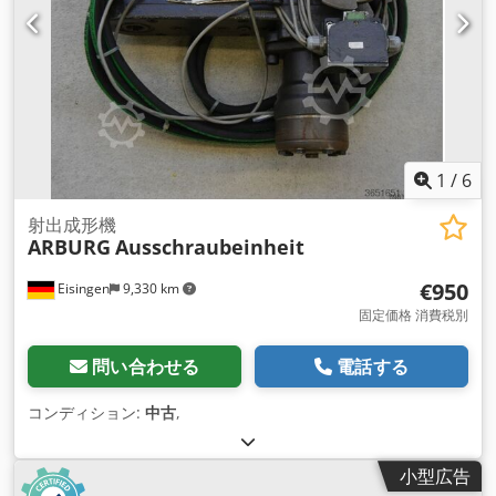
1
/
6
射出成形機
ARBURG
Ausschraubeinheit
€950
Eisingen
9,330 km
固定価格 消費税別
問い合わせる
電話する
コンディション:
中古
,
小型広告