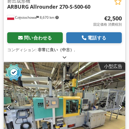
射出成形機
ARBURG
Allrounder 270-S-500-60
€2,500
Częstochowa
8,670 km
固定価格 消費税別
問い合わせる
電話する
コンディション:
非常に良い（中古）
,
小型広告