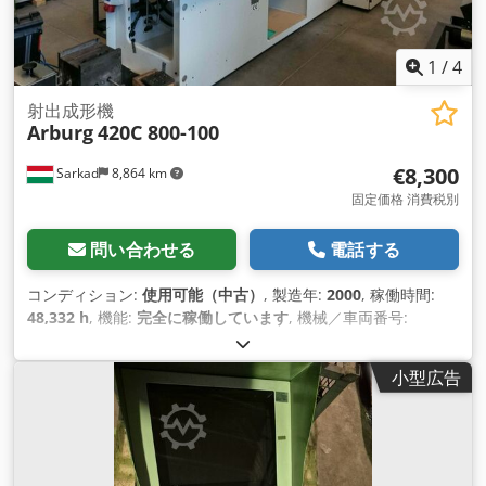
1
/
4
射出成形機
Arburg
420C 800-100
€8,300
Sarkad
8,864 km
固定価格 消費税別
問い合わせる
電話する
コンディション:
使用可能（中古）
, 製造年:
2000
, 稼働時間:
48,332 h
, 機能:
完全に稼働しています
, 機械／車両番号:
179814
, ねじの直径:
30 mm
, 入力周波数:
50 ヘルツ
, 入力電圧:
400 V
, 入力電流:
79 A
,
小型広告