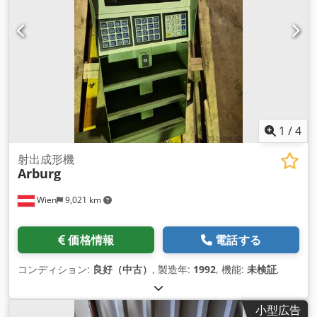
1
/
4
射出成形機
Arburg
Wien
9,021 km
価格情報
電話する
コンディション:
良好（中古）
, 製造年:
1992
, 機能:
未検証
,
小型広告