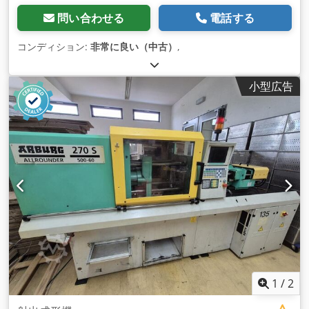
問い合わせる
電話する
コンディション:
非常に良い（中古）
,
小型広告
1
/
2