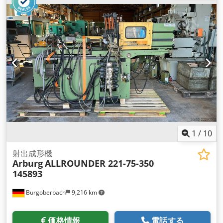
1
/
10
射出成形機
Arburg
ALLROUNDER 221-75-350
145893
Burgoberbach
9,216 km
価格情報
電話する