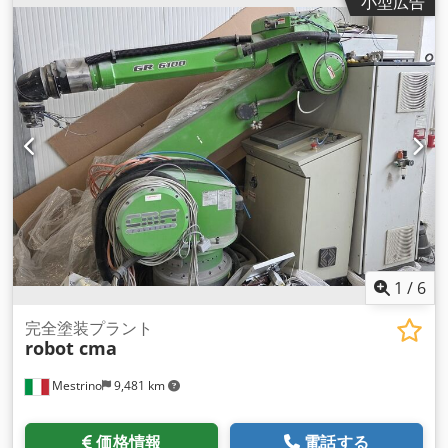
小型広告
用中 長さ1700mm、ベルト幅300mm Csdon R Syiopfx Ad Isrf
使用中のマシンのビデオ（要リクエスト 状態良好
1
/
6
完全塗装プラント
robot cma
Mestrino
9,481 km
価格情報
電話する