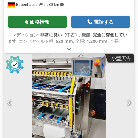
Babenhausen
9,230 km
価格情報
電話する
コンディション:
非常に良い（中古）
, 機能:
完全に稼働してい
ます
, コンベヤベルト幅:
520 mm
, 全幅:
1,200 mm
, 全長:
1,030 mm
, 入力電圧:
400 V
, 入力周波数:
50 ヘルツ
, DGUV認
証済み 有効期限:
07/2027
, 電気ヒューズ:
16 A
, 開口幅:
30
小型広告
mm
, 作業幅:
520 mm
, 入力電流の種類:
三相
,