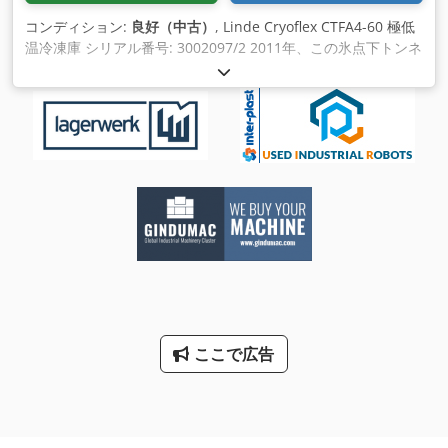
コンディション:
良好（中古）
, Linde Cryoflex CTFA4-60 極低
温冷凍庫 シリアル番号: 3002097/2 2011年、この氷点下トンネ
ル内連続搬送ベルトは、氷点下処理を必要とする部品の不要な
取り扱いや輸送を回避したいオペレーターのため に特別に開発
されました。CRYOFLEX® T冷凍庫は、連続焼入れラインに容
易に統合できます。インジェクター、スプリング、ナット、ボ
ルトなどの小型部品や薄型部品の大量生産に 最適です。標準温
度範囲は室温から-110°C (-166°F) までです。ステンレスメッシ
ュベルト寸法: 4000mm x 600mm、3Ph Crjdpfewbnvcsx Ad
Isf
ここで広告