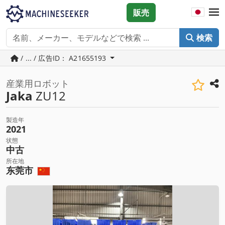
販売
検索
/ ... / 広告ID： A21655193
産業用ロボット
Jaka
ZU12
製造年
2021
状態
中古
所在地
东莞市