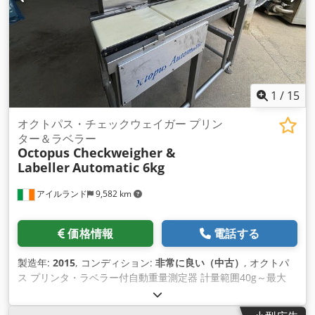
1
/
15
オクトパス・チェックウェイガー プリン
ター＆ラベラー
Octopus Checkweigher &
Labeller
Automatic 6kg
アイルランド
9,582 km
価格情報
電話する
製造年:
2015
, コンディション:
非常に良い（中古）
, オクトパ
ス プリンタ・ラベラー付自動重量測定器 計量範囲40g～最大
6kg 完全ステンレス製 VWSプリンターラベラー付き、タイプ
LPX R Blow XL、モデルPX4 / 300 現在100mm幅のラベルを使