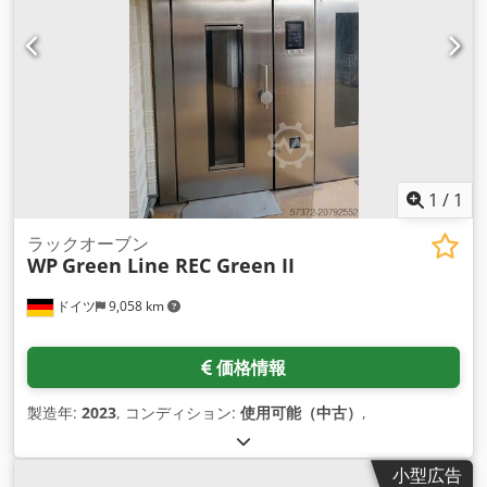
1
/
1
ラックオーブン
WP
Green Line REC Green II
ドイツ
9,058 km
価格情報
製造年:
2023
, コンディション:
使用可能（中古）
,
小型広告