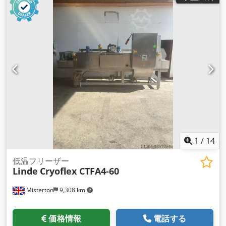
ット、調節可能な圧力コントロール、純水から油や釉薬の 卵ま
で多種多様な液体で作業可能、可動式、3Ph Cjdpfx
Aouanvcod Ierf
1
/
14
低温フリーザー
Linde
Cryoflex CTFA4-60
Misterton
9,308 km
価格情報
電話する