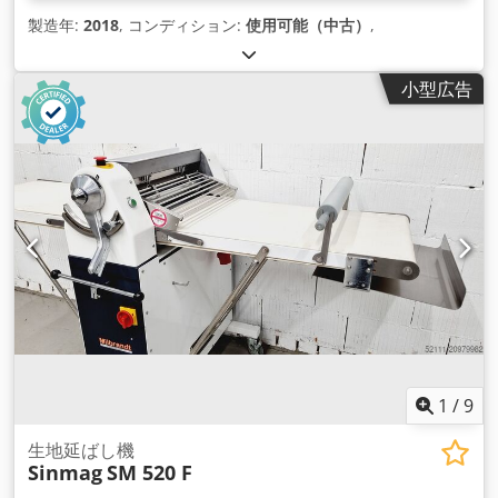
製造年:
2018
, コンディション:
使用可能（中古）
,
小型広告
1
/
9
生地延ばし機
Sinmag
SM 520 F