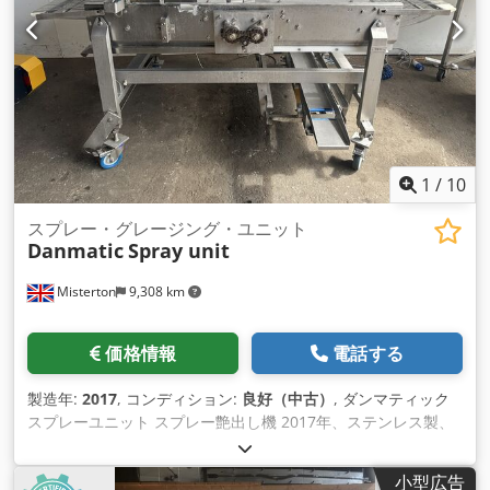
1
/
10
スプレー・グレージング・ユニット
Danmatic
Spray unit
Misterton
9,308 km
価格情報
電話する
製造年:
2017
, コンディション:
良好（中古）
, ダンマティック
スプレーユニット スプレー艶出し機 2017年、ステンレス製、
スプレー艶出し機、ベルト寸法2150mm x 820mm、ステンレ
スメッシュベルト、上部に取り付けられた4つのスプレージェ
小型広告