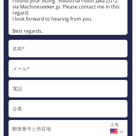
名前*
メール*
電話
企業
土地
郵便番号と所在地