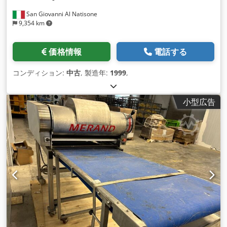
San Giovanni Al Natisone
9,354 km
価格情報
電話する
コンディション:
中古
, 製造年:
1999
,
小型広告