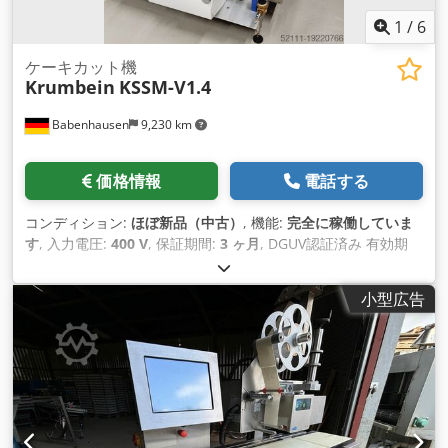
1
/
6
ケーキカット機
Krumbein
KSSM-V1.4
Babenhausen
9,230 km
価格情報
電話する
コンディション:
ほぼ新品（中古）
, 機能:
完全に稼働していま
す
, 入力電圧:
400 V
, 保証期間:
3 ヶ月
, DGUV認証済み 有効期
限:
08/2027
, 入力電流の種類:
三相
, 全長:
1,500 mm
, 全幅:
1,420 mm
, 全高:
1,700 mm
, 制御電圧:
24 V
, 入力周波数:
50
小型広告
ヘルツ
, 必要高さ:
1,700 mm
, 設置スペース要件 長さ:
1,500
mm
, 必要幅:
1,420 mm
,