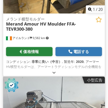
1
/
20
メランド横型モルダー
Merand Amour HV Moulder
FFA-
TEVR300-380
アイルランド
9,582 km
価格情報
電話する
コンディション:
非常に良い（中古）
, 製造年:
2020
, アーマー
HV横型モルダーは、アーマートラディションモデルの全機能を
備え、さらに高い日産能力に対応するため強化されています。
付属の トラディションパックにより、生地の脱ガスを制限でき
小型広告
ます。最大1,800個/時。生地重量50g〜2,000g。格納式ベル
ト。ベルト寸 法：幅700mm × 長さ2,900mm。 Cedpfswt
Tnhox Ad Isrf