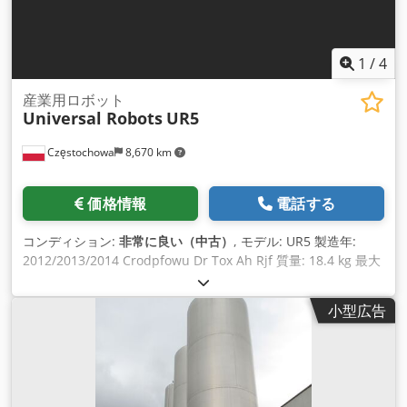
1
/
4
産業用ロボット
Universal Robots
UR5
Częstochowa
8,670 km
価格情報
電話する
コンディション:
非常に良い（中古）
, モデル: UR5 製造年:
2012/2013/2014 Crodpfowu Dr Tox Ah Rjf 質量: 18.4 kg 最大
可搬重量: 5 kg リーチ: 850 mm 数量: 4台
小型広告