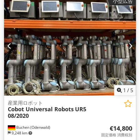
小型広告
上階の接続: フード DN 200 付きのベント接続 1 つ 1 フランジ
ソケット DN 100 コートの中で： 1 折りたたみドーム DN 450
1 本の充填パイプを下向きに引っ張る DN 80 円錐： コーンの
終端はサクションボックスを備えた DN 150 フランジです。 そ
れ以外の場合はスケッチや写真に従ってください
1
/
5
産業用ロボット
Cobot Universal Robots
UR5
08/2020
€14,800
Buchen (Odenwald)
9,248 km
固定価格 消費税別