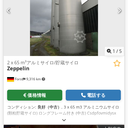
1
/
5
2 x 65 m³アルミサイロ/貯蔵サイロ
Zeppelin
Forst
9,316 km
価格情報
電話する
コンディション:
良好（中古）
, 3 x 65 m3 アルミニウムサイロ
(顆粒貯蔵サイロ) ロングフレーム付き (中古) Csdpfovmidysx
Ah Rerf 内容量約65,000リットル。 直径（内径）約3,000mm
全高約12,000mm かさ密度: 0.6 kg/dm3 コーン傾斜: 90 度 最