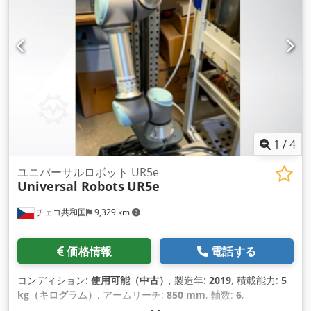
1
/
4
ユニバーサルロボット UR5e
Universal Robots
UR5e
チェコ共和国
9,329 km
価格情報
電話する
コンディション:
使用可能（中古）
, 製造年:
2019
, 積載能力:
5
kg（キログラム）
, アームリーチ:
850 mm
, 軸数:
6
,