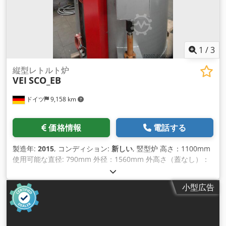
1
/
3
縦型レトルト炉
VEI
SCO_EB
ドイツ
9,158 km
価格情報
電話する
製造年:
2015
, コンディション:
新しい
, 竪型炉 高さ：1100mm
使用可能な直径: 790mm 外径：1560mm 外高さ（蓋なし）：
1480mm 外高さ（蓋付き）：2300mm 電気的に加熱されてい
ます。40kW 循環ファン：2,2kW 三相電源400 V、50 Hz
小型広告
Crodpfx Ahscdi D De Rsf 温度: 最高。750°C