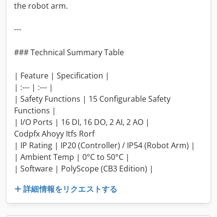
the robot arm.
---
### Technical Summary Table
| Feature | Specification |
| :--- | :--- |
| Safety Functions | 15 Configurable Safety
Functions |
| I/O Ports | 16 DI, 16 DO, 2 AI, 2 AO |
Codpfx Ahoyy Itfs Rorf
| IP Rating | IP20 (Controller) / IP54 (Robot Arm) |
| Ambient Temp | 0°C to 50°C |
| Software | PolyScope (CB3 Edition) |
詳細情報をリクエストする