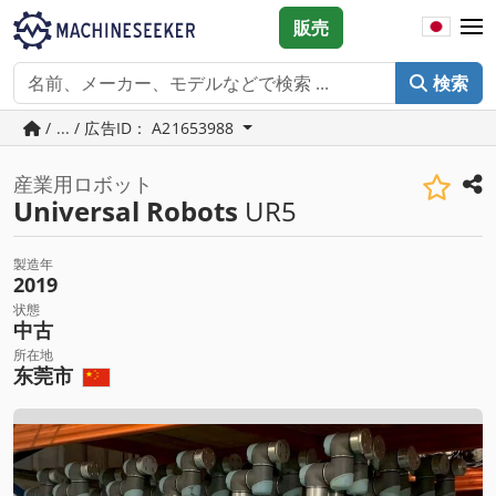
販売
検索
/ ... / 広告ID： A21653988
産業用ロボット
Universal Robots
UR5
製造年
2019
状態
中古
所在地
东莞市