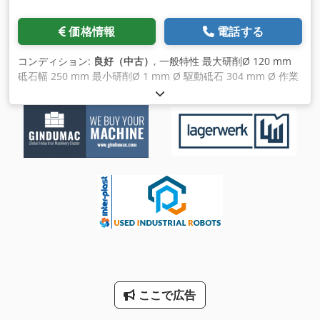
価格情報
電話する
コンディション:
良好（中古）
, 一般特性 最大研削Ø 120 mm
砥石幅 250 mm 最小研削Ø 1 mm Ø 駆動砥石 304 mm Ø 作業
砥石 508 mm 寸法と重量 高さ1,700 mm 幅 1,500 mm 長さ
2,750 mm 重量 4,000kg 電気特性 研磨ヘッドモーター出力 15
Kw Cederpnf Aspfx Ah Rsrf スピンドルヘッド・モーター出力
1,8kw 油圧モーター出力 1,1kw 総出力 20 kW 電圧 220/380 V
ここで広告