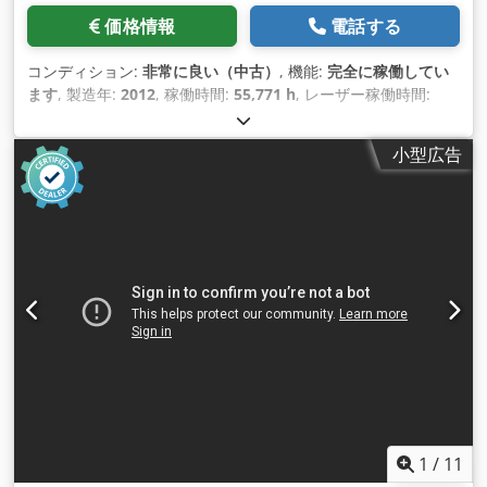
価格情報
電話する
コンディション:
非常に良い（中古）
, 機能:
完全に稼働してい
ます
, 製造年:
2012
, 稼働時間:
55,771 h
, レーザー稼働時間:
35,157 h
, レーザー出力:
3,200 ワット
, 最大板厚:
20 mm
, 鋼板
厚さ（最大）:
20 mm
, アルミシート厚（最大）:
8 mm
, テー
小型広告
ブル長さ:
3,000 mm
, テーブル幅:
1,500 mm
, Ｘ軸移動量:
3,000 mm
, Y軸移動距離:
1,500 mm
, Z軸移動距離:
150 mm
,
位置決め速度:
140 m/分
, 位置決め精度:
0.02 mm
, 最終オーバ
ーホール年:
2024
, 送り長さ X軸:
3,000 mm
, Y軸送り長さ:
1,500 mm
, 送り長さ Z軸:
150 mm
, 装備:
ドキュメント / マニ
ュアル, 冷却ユニット, 安全光幕
, レーザーは稼働しており、検
査およびテストが可能です。定期的にメンテナンスが行われ、
技術的にも良好な状態です。 2024年にミラーを全面交換。
Csdpfx Ahov Hxbbo Rjrf
1
/
11