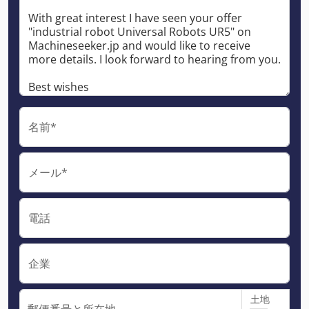
名前*
メール*
電話
企業
土地
郵便番号と所在地