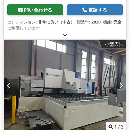
問い合わせる
電話する
コンディション:
非常に良い（中古）
, 製造年:
2020
, 機能:
完全
に稼働しています
,
小型広告
1
/
3