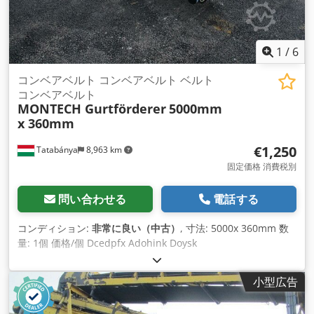
1
/
6
コンベアベルト コンベアベルト ベルト
コンベアベルト
MONTECH Gurtförderer
5000mm
x 360mm
€1,250
Tatabánya
8,963 km
固定価格 消費税別
問い合わせる
電話する
コンディション:
非常に良い（中古）
, 寸法: 5000x 360mm 数
量: 1個 価格/個 Dcedpfx Adohink Doysk
小型広告