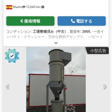
Madrid
10,660 km
価格情報
電話する
コンディション:
工場整備済み（中古）
, 製造年:
2005
, -一次イ
ンパクト・クラッシャー、完全な静的アセンブリ。 -バビート
ル一次インパクター. 吸入口 2350 x 1500 mm.エンジン 500
hp. -新しいベアリング、シャフト、サポート。 Dcsdpfx
小型広告
Asimwybodyek -新しいストライカーバー -咬合式プレートフィ
ーダー幅 1400 mm 長さ 5000 mm。 フィーダーの状態は良
好。 ディスク・プレスクリーナー 幅 2000 mm 直径 1000 mm
減速機と電動モーター。 -40m3用ホッパー。ボルトで固定さ
れ、輸送のために部分的に取り外し可能。 -ユニット全体がボ
ルト締めシャーシに取り付けられています。 -ユニット全体は
海上コンテナで輸送可能。