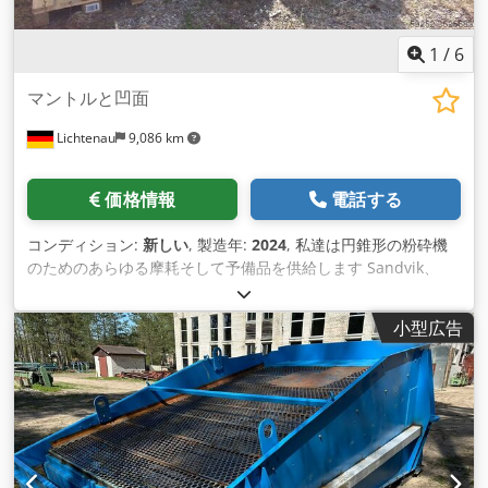
1
/
6
マントルと凹面
Lichtenau
9,086 km
価格情報
電話する
コンディション:
新しい
, 製造年:
2024
, 私達は円錐形の粉砕機
のためのあらゆる摩耗そして予備品を供給します Sandvik、
Allis Chalmers、Metso。ノルドバーグ、シモンズ。マント
ル、凹面、ブッシュ、ギア、ピストン。EUR1可能! Dsdpfx
小型広告
Adodry Axoysck