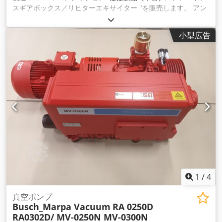
スギアボックス／リヒターエキサイター "を販売します。 アン
バランスギアボックス60台以上在庫あり！ 未使用品、中古品、
オーバーホール品！ メーカー：Schenck、Jöst、Krupp、
小型広告
Siebtechnik、など。 シェンク - シェンク D 00 - シェンクDF 2
- シェンクD 3 - シェンクDF 3 - シェンク DF 300 S - シェンク
DF 401 S - シェンクDF 5 - シェンク DF 5L - シェンクDF 5S - シ
ェンクDF 5V - シェンク DF 501S - シェンク DF 501V - シェン
クDF 7 スクリーニング技術 - スクリーニング技術 GR 2 - スク
リーニング技術 GR 3 - ふるい分け技術 GR 30 - ふるい分け技術
GR 32 Dcodpfx Adsglvvijyjk - 上映会 GR 31 - スクリーニング
GR 40 - スクリーニング GR 41 クルップ - クルップ DU 1 - ク
ルップDU 2 - クルップDU200 - クルップDU3 ヨースト／モー
ゲンセン - ヨースト JR 200 - ヨーストJR 206 - ヨーストJR208 -
ヨーストJR400 - ヨーストJR 408 - ヨースト JU 6 - ヨースト JU
600 - ヨーストJR600 - ヨーストJR 608 - ヨースト JU 800 ホナ
ート - ホナート H 2 U 20 - ホナート H 2 U 40 - ホナート H 2 U
50 フリードリッヒ／キュロス - フリードリッヒ UE 20 S - フリ
1
/
4
ードリッヒ UE 45 UHDE - UHDE P 1500
真空ポンプ
Busch_Marpa Vacuum
RA 0250D
RA0302D/ MV-0250N MV-0300N