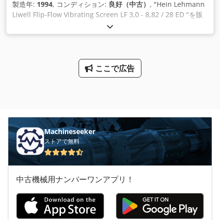
製造年:
1994
, コンディション:
良好（中古）
, "Hein Lehmann
Liwell Flip-Flow Vibrating Screen LF 3,0 - 8,82 / 28 ED "を販
売します。 Djdpfx Aeglvxhodyeck メーカーです。ハイン・レ
ーマン・リーウェル タイプLF 3,0 - 8,82 / 28 ED サイズ：
3.000mm x 8.820mm デッキ1 製造年1994 フレームとコンベ
アの一部を含みます。 振動スクリーンはオーバーホール、サン
ドブラスト、ご希望の色に塗装します。
ここで広告
Machineseeker
ストアで無料
中古機械用ナンバーワンアプリ！