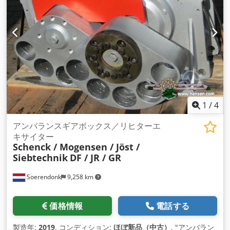
1
/
4
アンバランスギアボックス／リヒターエ
キサイター
Schenck / Mogensen / Jöst /
Siebtechnik
DF / JR / GR
Soerendonk
9,258 km
価格情報
電話する
製造年:
2019
, コンディション:
ほぼ新品（中古）
, "アンバラン