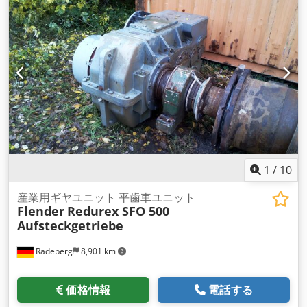
1
/
10
産業用ギヤユニット 平歯車ユニット
Flender
Redurex SFO 500
Aufsteckgetriebe
Radeberg
8,901 km
価格情報
電話する