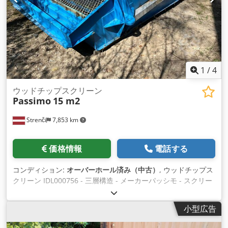
1
/
4
ウッドチップスクリーン
Passimo
15 m2
Strenči
7,853 km
価格情報
電話する
コンディション:
オーバーホール済み（中古）
, ウッドチップス
クリーン IDL000756 - 三層構造 - メーカーパッシモ - スクリー
ン面積15 m2 - 改装後 Dcedotmtf Ropfx Adysk
小型広告