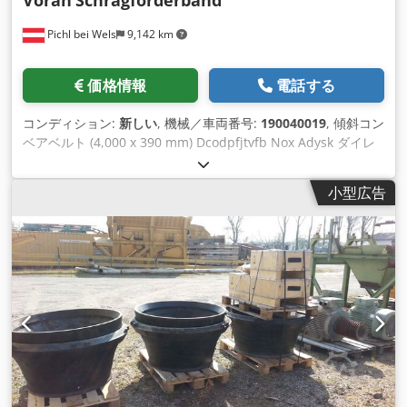
Voran
Schrägförderband
Pichl bei Wels
9,142 km
価格情報
電話する
コンディション:
新しい
, 機械／車両番号:
190040019
, 傾斜コン
ベアベルト (4,000 x 390 mm) Dcodpfjtvfb Nox Adysk ダイレ
クトドライブとPU-PVCベルトを備えた傾斜コンベアベルト
小型広告