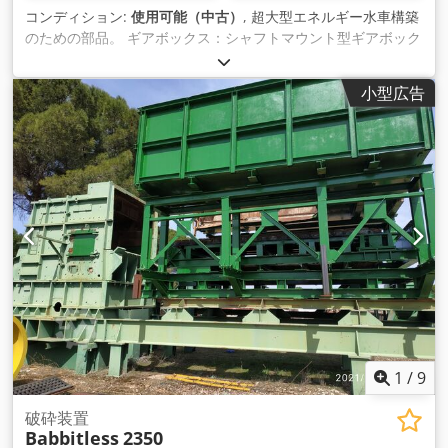
コンディション:
使用可能（中古）
, 超大型エネルギー水車構築
のための部品。 ギアボックス：シャフトマウント型ギアボック
ス フレンダー社製 SFO 500 ギア段数：4段 変速比：185.63：1
伝達トルク：131,300Nm Dcedpfxsh Rrtns Adyjk 回転数n1 最
小型広告
大：1485rpm 回転数n2: 8 rpm シャフト径D1：80mm シャフ
ト径D2：220mm 3500kg 電動機なし の寸法になります。 長
さ：2000mm 幅：800mm 高さ：1000mm シャフト/チューブ
へ シャフト径：560mm チューブ肉厚：35mm ベアリング距
離：10000mm ハブをネジ止めしているため、必要に応じてシ
ャフトを短くすることができます。 肉厚35mmのチューブでも
問題なく溶接が可能です。
1
/
9
破砕装置
Babbitless
2350