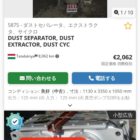
1
/
10
5875 - ダストセパレータ、エクストラク
タ、サイクロ
DUST SEPARATOR, DUST
EXTRACTOR, DUST CYC
€2,062
Tatabánya
8,962 km
固定価格 消費税別
問い合わせる
電話する
コンディション:
良好（中古）
, 寸法：1130 x 3350 x 1050 mm
出力：125 mm (d) 入力： 125 mm (d) 真空ポンプ3289をお勧
めします。 フィルター付きで洗浄可能です。 Dedpsnt Uc
Refx Adyeck
小型広告