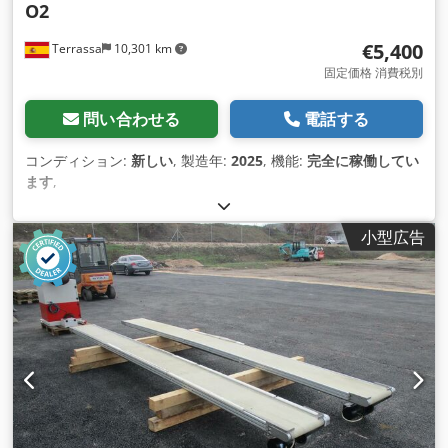
O2
€5,400
Terrassa
10,301 km
固定価格 消費税別
問い合わせる
電話する
コンディション:
新しい
, 製造年:
2025
, 機能:
完全に稼働してい
ます
,
小型広告