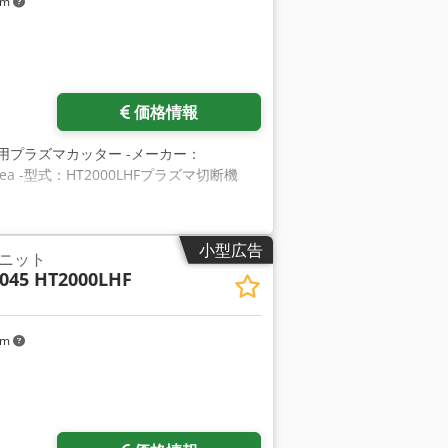
km
価格情報
用プラズマカッター -メーカー：
cbea -型式：HT2000LHFプラズマ切断機
小型広告
ニット
045 HT2000LHF
km