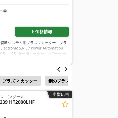
km
価格情報
マ切断システム用プラズマカッター、プラ
 S.R.L / Power Automation、
.1 - 25 -サーボモーター：パワーオー
ご覧ください -数: 2xドライブユニット使用
fewkqmiex Acbea
プラズマ カッター
鋼のプラズマ カッター
小型広告
スコンソール
239 HT2000LHF