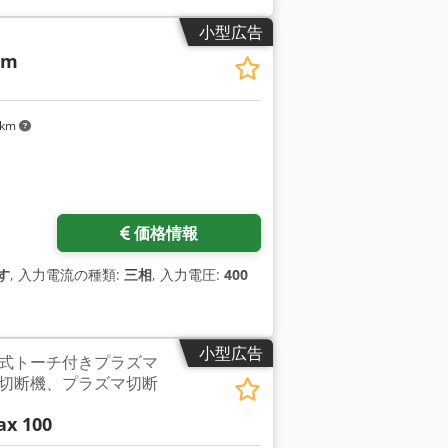
の出力電 流を供給し、最大1/2インチ（12
小型広告
wermax800は厚さ3/4インチ（20
im
断できます。
 km
価格情報
す
, 入力電流の種類:
三相
, 入力電圧:
400
小型広告
式トーチ付きプラズマ
切断機、プラズマ切断
x 100