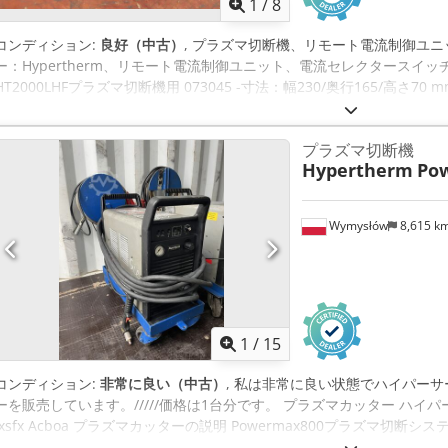
1
/
8
コンディション:
良好（中古）
, プラズマ切断機、リモート電流制御ユニ
ー：Hypertherm、リモート電流制御ユニット、電流セレクタースイッチ Csdpf
HT2000LHFプラズマ切断機用 073045 -寸法：幅230/奥行165/高さ70 mm
プラズマ切断機
Hypertherm
Po
Wymysłów
8,615 k
1
/
15
コンディション:
非常に良い（中古）
, 私は非常に良い状態でハイパーサ
ーを販売しています。/////価格は1台分です。 プラズマカッター ハイパーサー
Ixsfx Acboa プラズマカッターの説明 Powermax800プラズマ
鋼、ステンレス鋼、アルミニウム、その他の金属の優れた切 断と刳り