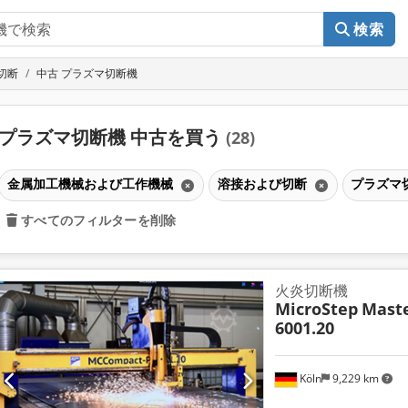
検索
切断
中古 プラズマ切断機
プラズマ切断機 中古を買う
(28)
金属加工機械および工作機械
溶接および切断
プラズマ
すべてのフィルターを削除
火炎切断機
MicroStep
Maste
6001.20
Köln
9,229 km