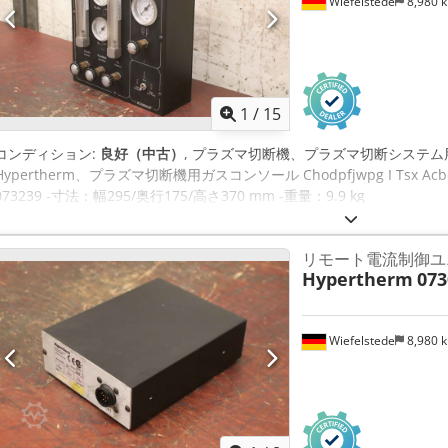
Wiefelstede
8,980 
1
/
15
コンディション:
良好（中古）
, プラズマ切断機、プラズマ切断システム
Hypertherm、プラズマ切断機用ガスコンソール Chodpfjwpg I Tsx A
073239 -寸法：幅295/奥行175/高さ370 mm -重量：9.9 kg
リモート電流制御ユ
Hypertherm
073
Wiefelstede
8,980 