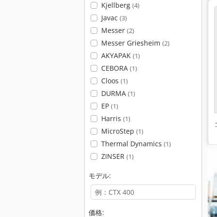
Kjellberg
(4)
Javac
(3)
Messer
(2)
Messer Griesheim
(2)
AKYAPAK
(1)
CEBORA
(1)
Cloos
(1)
DURMA
(1)
EP
(1)
Harris
(1)
MicroStep
(1)
Thermal Dynamics
(1)
ZINSER
(1)
モデル:
価格: