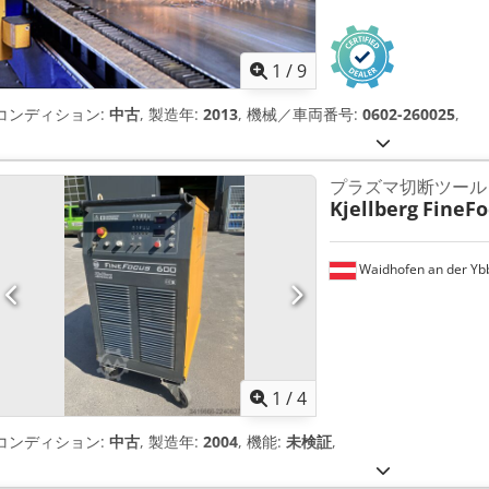
1
/
9
コンディション:
中古
, 製造年:
2013
, 機械／車両番号:
0602-260025
,
プラズマ切断ツール
Kjellberg
FineFo
Waidhofen an der Yb
1
/
4
コンディション:
中古
, 製造年:
2004
, 機能:
未検証
,