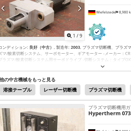
Wiefelstede
8,980 
1
/
9
コンディション:
良好（中古）
, 製造年:
2003
, プラズマ切断機、プラズ
ズマ/酸素切断システム、サーボモーター、ギアモーター -メーカー：CR Electronic
プラズマ/酸素切断システム用サーボドライブ -切断システム：タイプOXY 5
トメーションタイプPAT3B-S4-SRM50 -個々のコンポーネント：写真を
可能 -価格: 1個あたり -寸法：475/240/H140mm -重量: 12.4 kg/個 Chedp
他の中古機械をもっと見る
溶接テーブル
レーザー切断機
プラズマ切断機
プラズマ切断機用ガ
Hypertherm
073