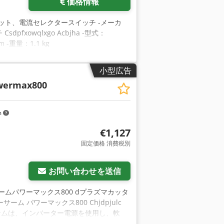
価格情報
ット、電流セレクタースイッチ -メーカ
xowqlxgo Acbjha -型式：
 -重量：1.1 kg
小型広告
wermax800
m
€1,127
固定価格 消費税別
お問い合わせを送信
ームパワーマックス800 dプラズマカッタ
ム パワーマックス800 Chjdpjulc
切断システムは、インバーター電源を使用し、軟
抜きのための滑らかな直流出力電圧を提供