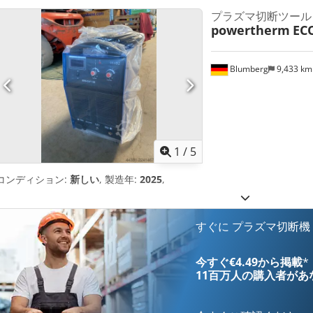
プラズマ切断ツール
powertherm
ECO
Blumberg
9,433 k
1
/
5
コンディション:
新しい
, 製造年:
2025
,
すぐに プラズマ切断機
今すぐ€4.49から掲載
*
11百万人の購入者
があ