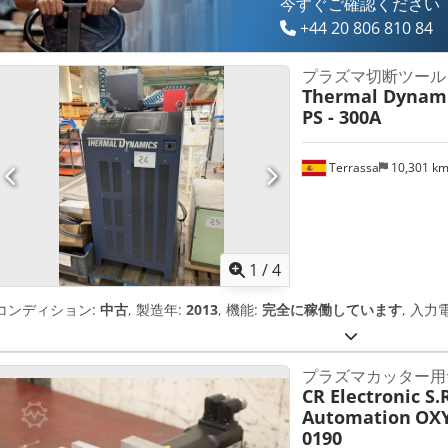
今すぐご確認ください
+44 20 806 810 84
プラズマ切断ツール
Thermal Dynam
PS - 300A
Terrassa
10,301 k
1
/
4
コンディション:
中古
, 製造年:
2013
, 機能:
完全に稼働しています
, 入力
プラズマカッター用
CR Electronic S.
Automation
OXY
0190