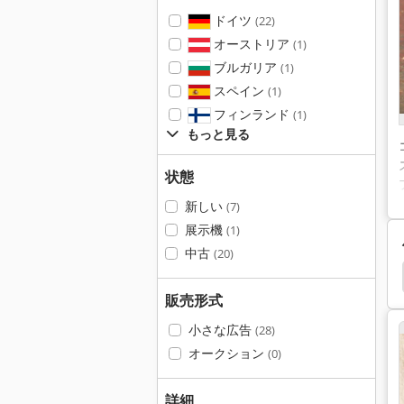
ドイツ
(22)
オーストリア
(1)
ブルガリア
(1)
スペイン
(1)
フィンランド
(1)
もっと見る
状態
新しい
(7)
展示機
(1)
中古
(20)
ール
設定 ツール
結束 ツール
ツール の 設定
販売形式
小さな広告
(28)
オークション
(0)
詳細