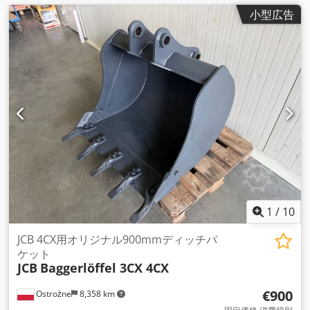
小型広告
1
/
10
JCB 4CX用オリジナル900mmディッチバ
ケット
JCB
Baggerlöffel 3CX 4CX
€900
Ostrożne
8,358 km