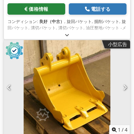
価格情報
電話する
コンディション:
良好（中古）
, 旋回バケット, 掘削バケット, 旋
回バケット, 溝切バケット, 溝切バケット, 油圧整地バケット -メ
ーカー：Lehnhoff、油圧整地バケット旋回バケットタイプ902
リットル。 -幅：2000 mm -内容量：0.0790 m³ -内部の高さ：
小型広告
700 mm Cjdpfx Amotvb Ekjroha -深さ: 580 mm -ピックアッ
プ：穴：Ø 60/70 mm -中間寸法ピックアップ：285 mm、寸法
は写真参照 -輸送寸法：1980/1335/H580 mm -重量：636 kg
1
/
4