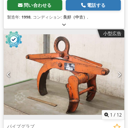
問い合わせる
電話する
製造年:
1998
, コンディション:
良好（中古）
,
小型広告
1
/
12
パイプグラブ