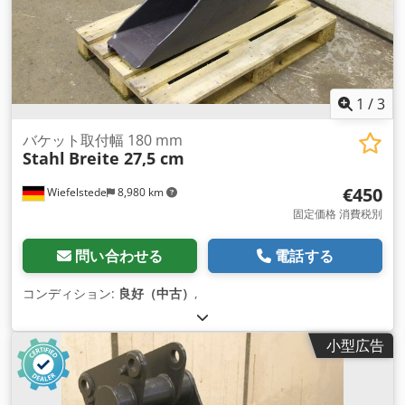
1
/
3
バケット取付幅 180 mm
Stahl
Breite 27,5 cm
€450
Wiefelstede
8,980 km
固定価格 消費税別
問い合わせる
電話する
コンディション:
良好（中古）
,
小型広告