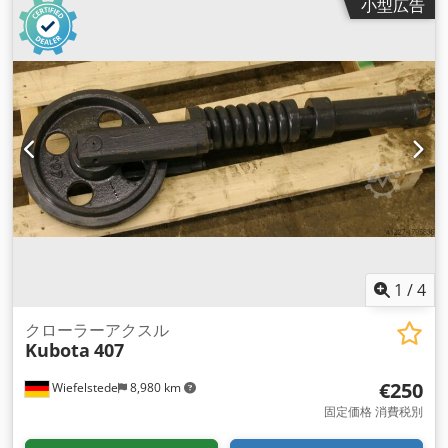
小型広告
-穴の取り付け。ボア取付：Ø 40 mm -スプーンへの取り付け
は、追加料金で弊社にて変更可能です。 -自重：90kg
1
/
4
クローラーアクスル
Kubota
407
€250
Wiefelstede
8,980 km
固定価格 消費税別