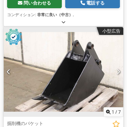
問い合わせる
電話する
コンディション:
非常に良い（中古）
,
小型広告
1
/
7
掘削機のバケット