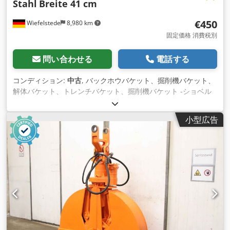
Stahl
Breite 41 cm
€450
Wiefelstede
8,980 km
固定価格 消費税別
問い合わせる
電話する
コンディション:
中古
, バックホウバケット、掘削機バケット、
解体バケット、トレンチバケット、掘削機バケット -ショベル
バケット：ヘビーデューティ設計、安定性抜群。 -幅：410
mm -高さ：630 mm -深さ：1050 mm -内側取り付け幅：170
小型広告
mm -取り付け：穴径Ø 45 / 52 mm、寸法は写真を参照。 -リ
ッパーの歯 Chjdjttc Sxopfx Amrsa -バケットへの取り付け：追
加料金で変更可能 -輸送寸法：1050/410/H710 mm -重量：116
kg（パレット付き