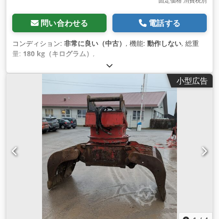
固定価格 消費税別
問い合わせる
電話する
コンディション:
非常に良い（中古）
, 機能:
動作しない
, 総重
量:
180 kg（キログラム）
,
小型広告