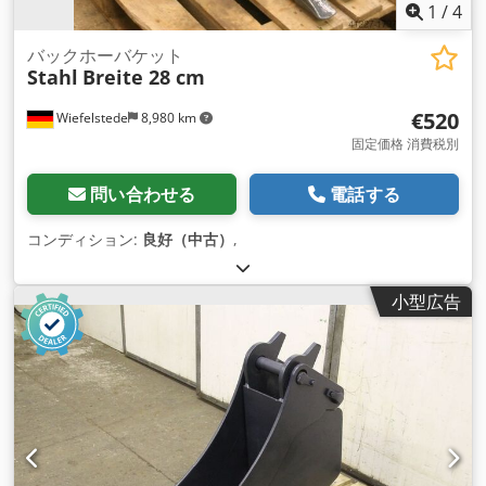
1
/
4
バックホーバケット
Stahl
Breite 28 cm
€520
Wiefelstede
8,980 km
固定価格 消費税別
問い合わせる
電話する
コンディション:
良好（中古）
,
小型広告