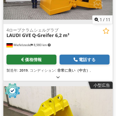
1
/
11
4ロープクラムシェルグラブ
LAUDI GVE
Q-Greifer 6,2 m³
Wiefelstede
8,980 km
価格情報
電話する
製造年:
2019
, コンディション:
非常に良い（中古）
,
小型広告