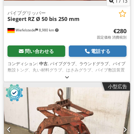
1
/
13
パイプグリッパー
Siegert
RZ Ø 50 bis 250 mm
€280
Wiefelstede
8,980 km
固定価格 消費税別
問い合わせる
電話する
コンディション:
中古
, パイプグラブ、ラウンドグラブ、パイプ
敷設トング、丸い材料グラブ、はさみグラブ、パイプ敷設装置
Csdjrkp Nqopfx Amrsha -メーカー: Siegert, 丸型材料グラブ
丸型グリッパータイプ RZ -把持範囲：50～250mm -能力：250
小型広告
kg -寸法: 630/250/H450 mm -重量：11 kg