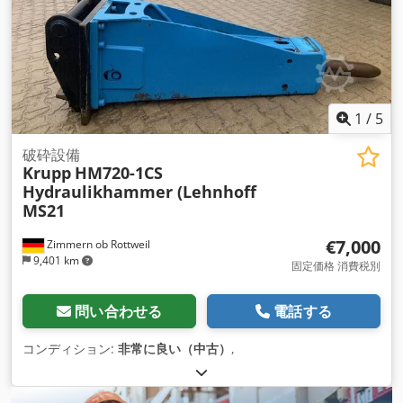
1
/
5
破砕設備
Krupp
HM720-1CS
Hydraulikhammer (Lehnhoff
MS21
€7,000
Zimmern ob Rottweil
9,401 km
固定価格 消費税別
問い合わせる
電話する
コンディション:
非常に良い（中古）
,