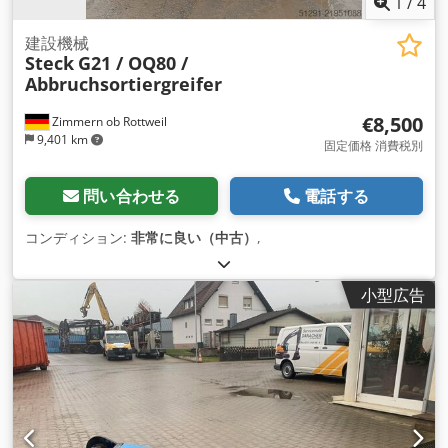
1
/
4
建設機械
Steck
G21 / OQ80 /
Abbruchsortiergreifer
€8,500
Zimmern ob Rottweil
9,401 km
固定価格 消費税別
問い合わせる
電話する
コンディション:
非常に良い（中古）
,
小型広告