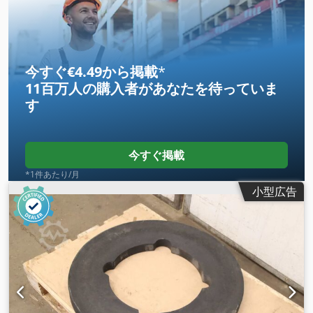
今すぐ€4.49から掲載
*
11百万人の購入者
があなたを待っていま
す
今すぐ掲載
*1件あたり/月
小型広告