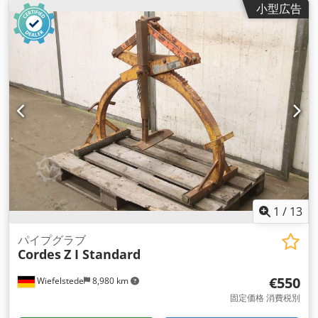
小型広告
1
/
13
パイプグラブ
Cordes
Z I Standard
€550
Wiefelstede
8,980 km
固定価格 消費税別