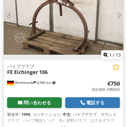
1
/
13
パイプグラブ
FE Eichinger
106
€750
Wiefelstede
8,980 km
固定価格 消費税別
問い合わせる
電話する
製造年:
1999
, コンディション:
中古
, パイプグラブ、ラウンド
グラブ、パイプ敷設トング、丸い材料グラブ、はさみグラブ、
パイプ敷設装置 -メーカー: Cordes, CORWETT パイプ敷設装置