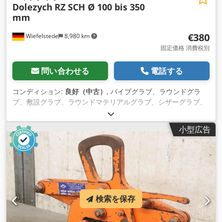
Dolezych
RZ SCH Ø 100 bis 350
mm
€380
Wiefelstede
8,980 km
固定価格 消費税別
問い合わせる
電話する
コンディション:
良好（中古）
, パイプグラブ、ラウンドグラ
ブ、敷設グラブ、ラウンドマテリアルグラブ、シザーグラブ、
パイプ敷設装置 -メーカー: Dolezych, 丸型材料グラブタイプRZ
SCH -把持幅：100～350 mm Cedpfx Aelzmxgjmreha -運搬能
小型広告
力：1000kg -寸法: 825/390/H550 mm -自重: 36 kg
検索を保存