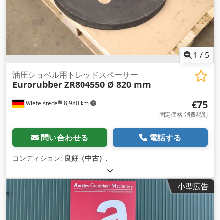
1
/
5
油圧ショベル用トレッドスペーサー
Eurorubber
ZR804550 Ø 820 mm
€75
Wiefelstede
8,980 km
固定価格 消費税別
問い合わせる
電話する
コンディション:
良好（中古）
,
小型広告