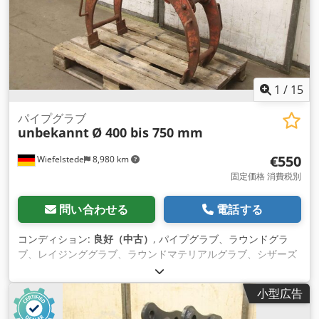
1
/
15
パイプグラブ
unbekannt
Ø 400 bis 750 mm
€550
Wiefelstede
8,980 km
固定価格 消費税別
問い合わせる
電話する
コンディション:
良好（中古）
, パイプグラブ、ラウンドグラ
ブ、レイジンググラブ、ラウンドマテリアルグラブ、シザーズ
グラブ -パイプグラブ：残念ながらタイプ指定なし -パイプの直
径: 約400から750ミリメートル、写真を参照してください。 -
小型広告
寸法: 930/470/H1140 mm Cedpfx Amelyvdyjrjha -自重：
124kg