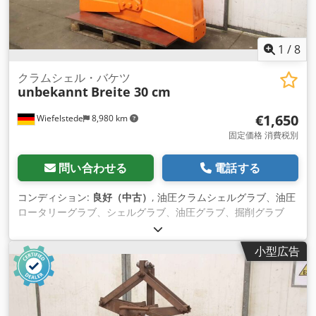
1
/
8
クラムシェル・バケツ
unbekannt
Breite 30 cm
€1,650
Wiefelstede
8,980 km
固定価格 消費税別
問い合わせる
電話する
コンディション:
良好（中古）
, 油圧クラムシェルグラブ、油圧
ロータリーグラブ、シェルグラブ、油圧グラブ、掘削グラブ
Cedpfxstvb Due Amrsha -クラムシェルバケット：バケット幅
300 mm -開口幅：1665 mm -全高：2320 mm ピックアップピ
小型広告
ン： Ø 60 mm -中間寸法：270 mm、寸法は写真を参照 -輸送
寸法：1665/360/H1880 mm -重量：732 kg