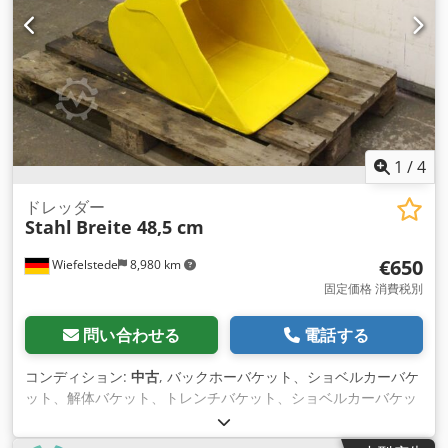
1
/
4
ドレッダー
Stahl
Breite 48,5 cm
€650
Wiefelstede
8,980 km
固定価格 消費税別
問い合わせる
電話する
コンディション:
中古
, バックホーバケット、ショベルカーバケ
ット、解体バケット、トレンチバケット、ショベルカーバケッ
ト Codpfx Aec N N Hzjmreha -実行：安定しています。 -幅：
485mm -高さ：450mm -奥行き：620mm -中間寸法：141mm