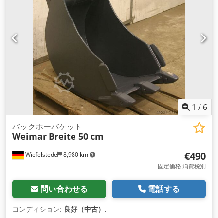
1
/
6
バックホーバケット
Weimar
Breite 50 cm
€490
Wiefelstede
8,980 km
固定価格 消費税別
問い合わせる
電話する
コンディション:
良好（中古）
,