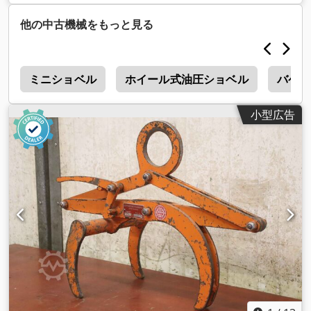
他の中古機械をもっと見る
4
ミニショベル
ホイール式油圧ショベル
バケッ
小型広告