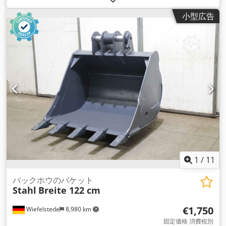
Z I 標準タイプ Chedpolyvdgofx Amrsa -把持幅: 最大約950
小型広告
mm、写真参照 -耐荷重: kg -寸法: 1320/600/H1300 mm -重
量：88 kg
1
/
11
バックホウのバケット
Stahl
Breite 122 cm
€1,750
Wiefelstede
8,980 km
固定価格 消費税別