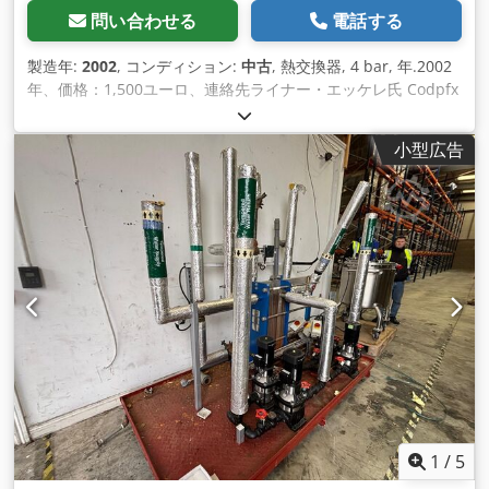
問い合わせる
電話する
製造年:
2002
, コンディション:
中古
, 熱交換器, 4 bar, 年.2002
年、価格：1,500ユーロ、連絡先ライナー・エッケレ氏 Codpfx
Abs Saauepoha
小型広告
1
/
5