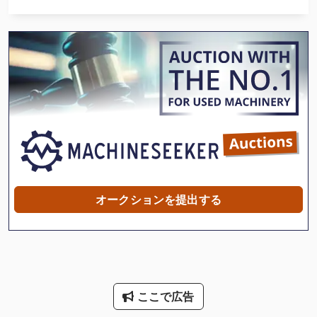
International 433
International 510
International 5100
Kgs 1670
Ng 200
X 線 装置
その他
オークションを提出する
その他 の アクセサリー
ファン 送風機
プレート熱交換器
ここで広告
ホットプレス