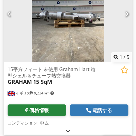
1
/
5
15平方フィート 未使用 Graham Hart 縦
型シェル＆チューブ熱交換器
GRAHAM
15 SqM
イギリス
9,224 km
価格情報
電話する
コンディション:
中古
,