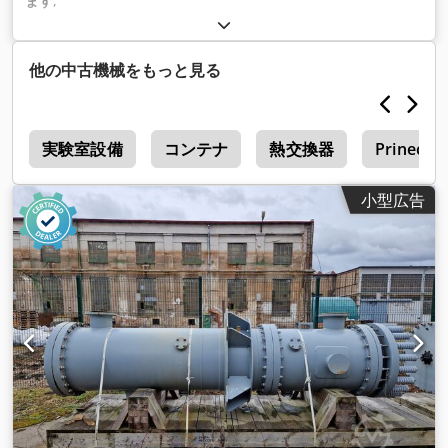
ます
,
他の中古機械をもっと見る
器
実験室設備
コンテナ
熱交換器
Prinect S
小型広告