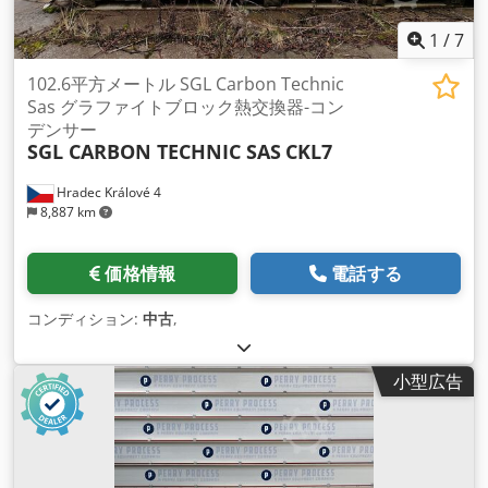
1
/
7
102.6平方メートル SGL Carbon Technic
Sas グラファイトブロック熱交換器-コン
デンサー
SGL CARBON TECHNIC SAS
CKL7
Hradec Králové 4
8,887 km
価格情報
電話する
コンディション:
中古
,
小型広告