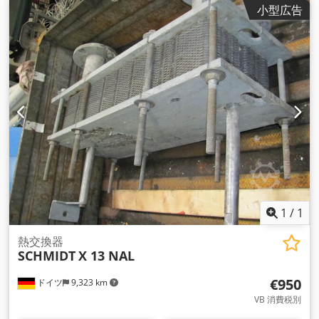
小型広告
1
/
1
熱交換器
SCHMIDT
X 13 NAL
€950
ドイツ
9,323 km
VB 消費税別