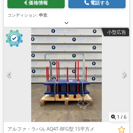
価格情報
電話する
コンディション:
中古
,
小型広告
1
/
6
アルファ・ラバル AQ4T-BFG型 15平方メ