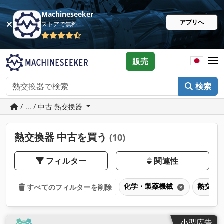
Machineseeker
アプリへ
ストアで無料
販売
検索
/ ... / 中古 熱交換器
熱交換器 中古を買う
(10)
フィルター
関連性
化学・製薬機械
熱交換
すべてのフィルターを削除
小型広告