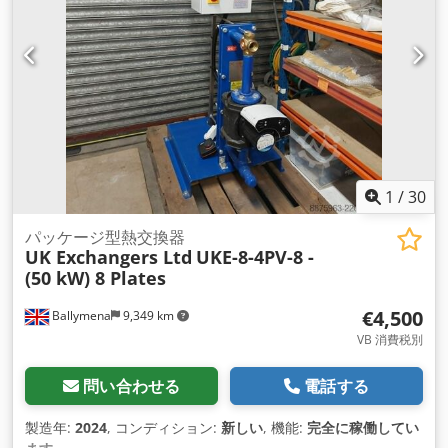
1
/
30
パッケージ型熱交換器
UK Exchangers Ltd
UKE-8-4PV-8 -
(50 kW) 8 Plates
€4,500
Ballymena
9,349 km
VB 消費税別
問い合わせる
電話する
製造年:
2024
, コンディション:
新しい
, 機能:
完全に稼働してい