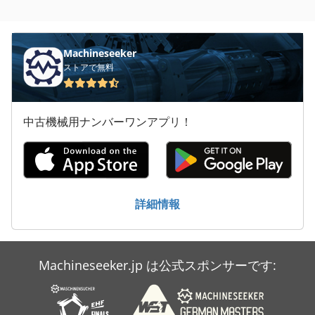
同期モーター
大きな トラック
Machineseeker
ストアで無料
建設 用 クレーン
洗車
中古機械用ナンバーワンアプリ！
産業用掃除機
超音波
送風機
詳細情報
非常用発電機
Machineseeker.jp は公式スポンサーです: