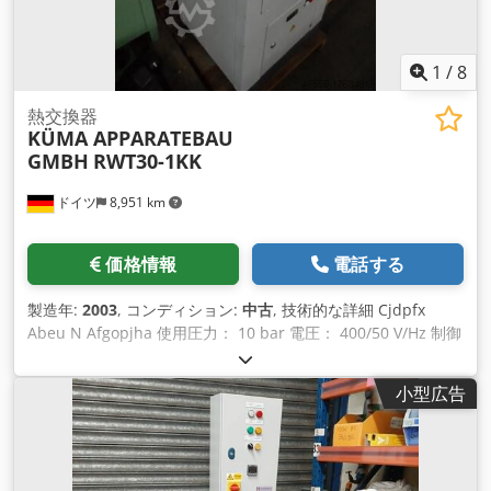
1
/
8
熱交換器
KÜMA APPARATEBAU
GMBH
RWT30-1KK
ドイツ
8,951 km
価格情報
電話する
製造年:
2003
, コンディション:
中古
, 技術的な詳細 Cjdpfx
Abeu N Afgopjha 使用圧力： 10 bar 電圧： 400/50 V/Hz 制御
電圧： 24 V 総所要電力： 0.76 kw 機械重量 約 160 kg 寸法 長
さ x 幅 x 高さ: 0.58 x 0.68 x 1.35 m 熱交換器 - 水再冷却システ
小型広告
ム 用途：ある媒体から別の媒体（液体または気体）への熱エネ
ルギーの移動 接続 3/4 "フロー/リターン両側 2x 2つの装置が利
用可能 使用中 *