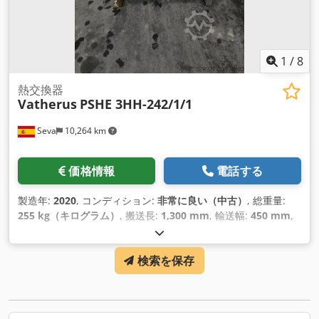
1
/
8
熱交換器
Vatherus
PSHE 3HH-242/1/1
Seva
10,264 km
価格情報
電話する
製造年:
2020
, コンディション:
非常に良い（中古）
, 総重量:
255 kg（キログラム）
, 搬送長:
1,300 mm
, 輸送幅:
450 mm
,
輸送高さ:
950 mm
,
検索を保存