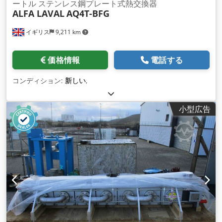
ートル ステンレス鋼プレート式熱交換器
ALFA LAVAL
AQ4T-BFG
イギリス
9,211 km
価格情報
電話する
コンディション:
新しい
,
小型広告