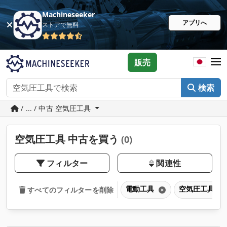
Machineseeker
アプリへ
ストアで無料
販売
検索
/ ... / 中古 空気圧工具
空気圧工具 中古を買う
(0)
フィルター
関連性
電動工具
空気圧工具
すべてのフィルターを削除