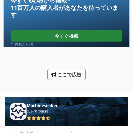
今すぐ€4.49から掲載
*
11百万人の購入者
があなたを待っていま
その他
す
その他 の アクセサリー
ツール ボックス
今すぐ掲載
ツール 台車
*1件あたり/月
ファン 送風機
油圧モーター
ここで広告
洗車
産業用掃除機
空気圧 アクチュエータ
Machineseeker
ストアで無料
空気圧シリンダー
空気圧ハンマー ドリル