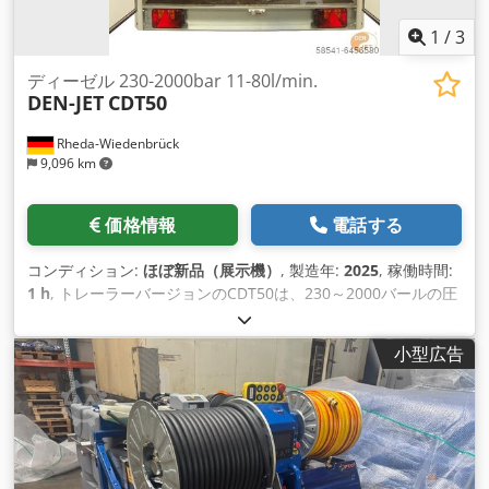
一般的な仕様です。 ----- マックス。ポンプ速度：1750rpm 駆
動エンジン：クボタディーゼル3気筒水冷式 駆動モーター出
1
/
3
力：18.6kW 駆動モーター速度：3000rpm Dsdpfx
Aqehgbfhjqskr タンク：28L マックス。燃料消費量：5.7L/h
ディーゼル 230-2000bar 11-80l/min.
DEN-JET
CDT50
ラウドネス（7m）：80 dBa 寸法・重量：1200mm x 800mm
x 1300mm（350kg） 標準付属品
Rheda-Wiedenbrück
9,096 km
価格情報
電話する
コンディション:
ほぼ新品（展示機）
, 製造年:
2025
, 稼働時間:
1 h
, トレーラーバージョンのCDT50は、230～2000バールの圧
力と11～80リットル/分の流量に対応しています。ポンプの駆
動には 、水冷式4気筒のトヨタ製ディーゼルエンジンを使用し
小型広告
ています。トレーラー内部のフレームには溶融亜鉛メッキ鋼が
使用されており、耐久性 と 耐腐食性が確保されています。ま
た、フレームを下地処理した後に塗装することで、非常に美し
い外観を実現しています。メンテナンスの際に は 、フレーム
を簡単に引き抜くことができます。トレーラー版のCD50に
は、温水ボイラー、電動ホースリール、リモコンなど、数多く