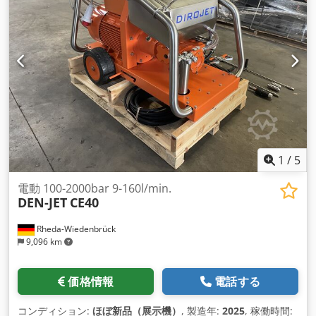
Kamat、Kärc h er、Oertzen、Uraca、Womaなど。 モデルが
あります。 ----- 50Hz -bar-l/min. CE200-200-280 60Hz -bar-
l/min. CE200-200-350 など、ご要望にお応えします。
Dkedshga S Depfx Aqqsr 一般的な仕様です。 ----- 駆動モータ
ー出力：150kW(50Hz)/150kW(60Hz) ボルト：
400V(50Hz)-440V(60Hz) アンプ：160A(50Hz)-180A(60Hz) 寸
法：2100mm x 1200mm x 1400mm 重量：2200kg 標準付属
品
1
/
5
電動 100-2000bar 9-160l/min.
DEN-JET
CE40
Rheda-Wiedenbrück
9,096 km
価格情報
電話する
コンディション:
ほぼ新品（展示機）
, 製造年:
2025
, 稼働時間: