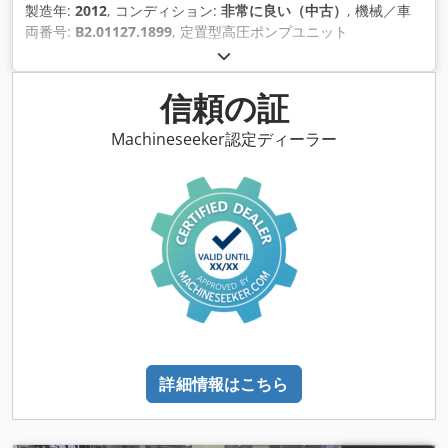
製造年:
2012
, コンディション:
非常に良い（中古）
, 機械／車
両番号:
B2.01127.1899
, 定置型高圧ポンプユニット
Hammelmann HDP 127 をベースフレームに設置。似ている
が、カマット、ウラッカ、ウォマがない。 ポンプ形式：HDP
127 動作圧力：650bar 吐出量：72リットル／分 Dkjdpfx
信頼の証
Aqeix I H Ueqjr 駆動速度： 1500rpm 駆動力：87 kW EMK
KAE2G280M-4B3E3K 電気モーター 90 kW、IP55、IE3付き 圧
Machineseeker認定ディーラー
力調整弁付き 安全弁付き 油冷式 外形寸法 LxWxH： 約
1,700x850x1,350mm 重量：約1,200kg 建設年：2012年 状態:
非常に良好な中古品状態です。
詳細情報はこちら