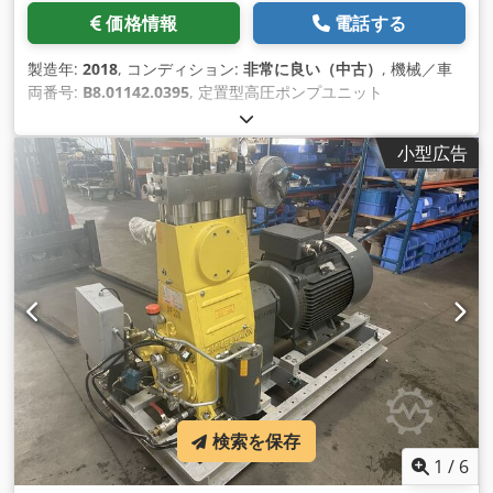
価格情報
電話する
製造年:
2018
, コンディション:
非常に良い（中古）
, 機械／車
両番号:
B8.01142.0395
, 定置型高圧ポンプユニット
Hammelmann HDP 142 をベースフレームに設置。似ている
が、カマット、ウラッカ、ウォマがない。 ポンプ形式：
小型広告
HDP142 使用圧力：610bar 吐出量：78リットル／分 駆動速
度： 1500rpm 駆動力：86 kW AC M 280 M-4/HE 電気モータ
ー 90 kW, IP55 付き。 圧力調整弁付き 安全弁付き 油冷式 外形
寸法 LxWxH： 約1,700x850x1,450mm。 Dksdpfxjh E Dgzj
Aqqer 重量：約1.200kg 製造年：2018年 状態：2020年10月の
Hammelmannによるサービスの後、数週間しか走らず、1年以
上使用されていない。非常に良好な中古品状 態です。
検索を保存
1
/
6