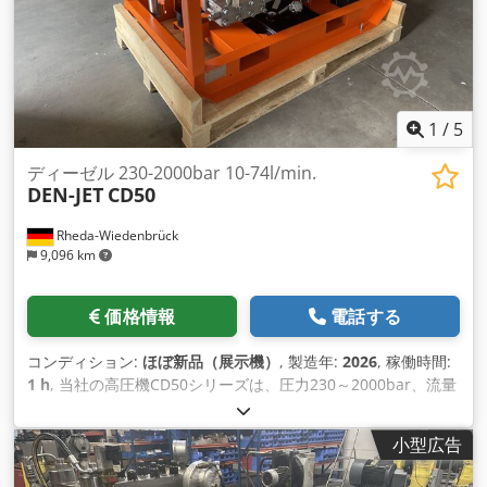
1
/
5
ディーゼル 230-2000bar 10-74l/min.
DEN-JET
CD50
Rheda-Wiedenbrück
9,096 km
価格情報
電話する
コンディション:
ほぼ新品（展示機）
, 製造年:
2026
, 稼働時間:
1 h
, 当社の高圧機CD50シリーズは、圧力230～2000bar、流量
7～74l/minをカバーしています。ポンプは4気筒の水冷式トヨ
タ製ディーゼルエンジンで駆動します。完全に密閉されたフレ
小型広告
ームは、溶融亜鉛メッキ鋼で作られており、長寿命と耐腐食性
を確保しています 。 フレームは下地処理をしてから塗装しま