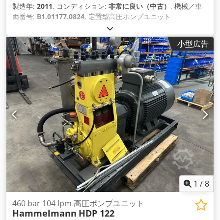
製造年:
2011
, コンディション:
非常に良い（中古）
, 機械／車
両番号:
B1.01177.0824
, 定置型高圧ポンプユニット
HAMMELMAN HDP 177をベースフレームに搭載。似ています
が、Kamat、Uraca、Womaはありません。 ポンプタイプ：
小型広告
HDP 177 使用圧力：300バール 吐出量：239 l/min 駆動速度：
1500rpm。 駆動力：130kW VEM社製モーター132kW 3モータ
ー付き、IP55。 圧力調整弁付き。 Dkjdpohtfynsfx Aqqor 安全
弁付き。 オイルクーリングシステム付き。 寸法 LxWxH：約
2000x850x1400mm 重量：約1500kg 建設年：2011年 状態：
非常に良い中古状態です。
1
/
8
460 bar 104 lpm 高圧ポンプユニット
Hammelmann
HDP 122