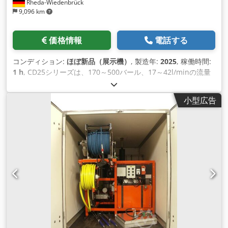
Rheda-Wiedenbrück
9,096 km
価格情報
電話する
コンディション:
ほぼ新品（展示機）
, 製造年:
2025
, 稼働時間:
1 h
, CD25シリーズは、170～500バール、17～42l/minの流量
のコンパクトな高圧洗浄機です。ポンプは3気筒の水冷式クボ
タ製 ディーゼルエンジンを搭載しています。堅牢なフレームに
小型広告
は、耐久性と耐腐食性に優れたステンレススチールを採用。粉
体塗装のため、非常に 美 しい外観となっています。マシンの
サイズは1200mm×800mmと非常にコンパクトです。これは、
よく知られているEUROパレット と 同じサイズです。フレーム
は4つの大きなゴム足でしっかりと支えられています。また、
この高圧機には、フォークリフト用のポケットと中央 の リフ
ティングアイが装備されています。そのため、持ち運びがとて
も楽です。似ているようで似ていないDynajet、Falch、Ham
m elmann、Kamat、Kärcher、Oertzen、Uraca、Womaな
ど。 モデルがあります。 ----- モデル 圧力 流量 CD25-170
170bar 42Lpm CD25-250 250bar 32Lpm CD25-350 350気圧
23Lpm CD25-400 400bar 21Lpm CD25-500 500bar 17Lpm