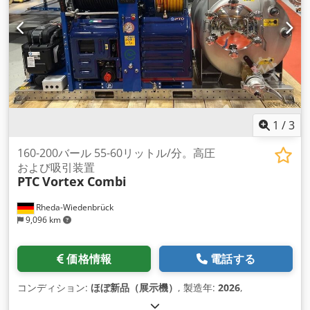
1
/
3
160-200バール 55-60リットル/分。高圧
および吸引装置
PTC
Vortex Combi
Rheda-Wiedenbrück
9,096 km
価格情報
電話する
コンディション:
ほぼ新品（展示機）
, 製造年:
2026
,