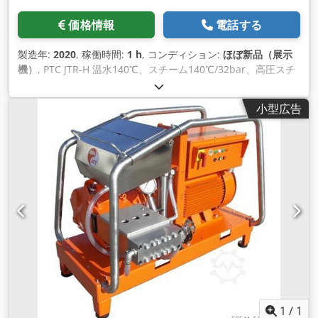
価格情報
電話する
製造年:
2020
, 稼働時間:
1 h
, コンディション:
ほぼ新品（展示
機）
, PTC JTR-H 温水140℃、スチーム140℃/32bar、高圧スチ
ーム150℃/200bar(バージョン350barのみ) トレーラー類似品
ですが、ダイナジェット、オーツェン、ファルチ、DIBO、... -
小型広告
ホイール付きサポートフット、パーキングブレーキ、オートリ
バース、パーキングフット、リアライトとリフレクター、
50mmカップリング 用トーイングアイ、13インチタイヤ、ABS
を備えた溶融亜鉛メッキフレームのシングルアクスルトレーラ
ー。 以下の温水モデルをご用意しております。 JTR-H 21/200
｜200barで21l/min.Kohler KDW 702 12,6kW JTR-H 23/350｜
350barで23l/分｜モーター.コーラーKDW 1404 26kW JTR-H
20/500｜500barで20l/min｜モーター.Kohler KDW 1404
26kW JTR-H 30/500｜500barで30l/min｜モーター.Kohler
KDW 2204 37,5kW - 寸法は以下の通りです。3.370 x 1.640 x
1.540 - 空重量：約650kg Djdpfxefdvkzo Aqqskr - 高圧ポン
プ。コメットRW/TWプレミアム - HDリール：手動で最大30m
の1/2または100mの3/8ホース（付属30 m. 1/2 "または100 m.
3/8 "ホース（付属 - 給水リール：手動式 50m 3/4 "ホース付き
1
/
1