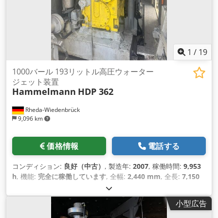
1
/
19
1000バール 193リットル高圧ウォーター
ジェット装置
Hammelmann
HDP 362
Rheda-Wiedenbrück
9,096 km
価格情報
電話する
コンディション:
良好（中古）
, 製造年:
2007
, 稼働時間:
9,953
h
, 機能:
完全に稼働しています
, 全幅:
2,440 mm
, 全長:
7,150
mm
, 全高:
2,590 mm
, 圧力:
1,000 バー
, 作動圧力:
1,000 バー
,
燃料:
ディーゼル
, 総重量:
12,500 kg（キログラム）
, 最大回転
小型広告
速度:
1,700 回転/分
, 給水タンク容量:
1,600 l
, 空車重量:
12,500
kg（キログラム）
, 出力:
480 キロワット (652.62 馬力)
, 水圧: