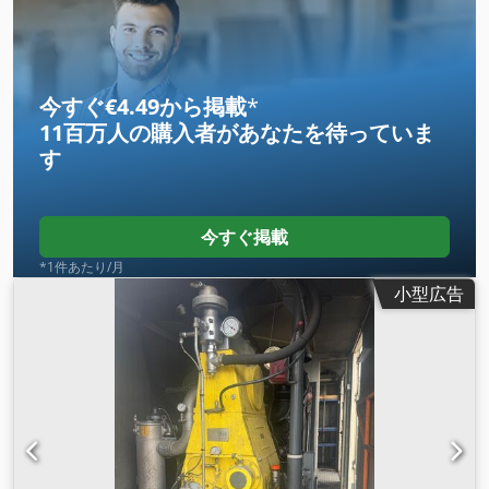
今すぐ€4.49から掲載
*
11百万人の購入者
があなたを待っていま
す
今すぐ掲載
*1件あたり/月
小型広告