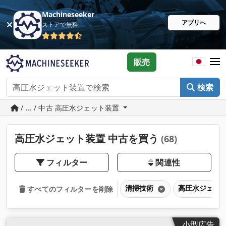
Machineseeker
アプリへ
ストアで無料
販売
検索
/ ... / 中古 高圧水ジェット装置
高圧水ジェット装置 中古を買う
(68)
フィルター
関連性
清掃技術
高圧水ジェッ
すべてのフィルターを削除
小型広告