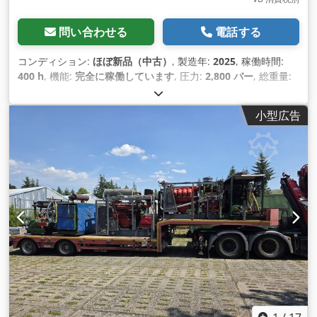
問い合わせる
電話する
コンディション:
ほぼ新品（中古）
, 製造年:
2025
, 稼働時間:
400 h
, 機能:
完全に稼働しています
, 圧力:
2,800 バー
, 総重量:
3,000 kg（キログラム）
, 回転速度（最小）:
1,900 回転/分
, ポ
ンプ容量:
30 L/分
, 装備:
銘板あり
,
小型広告