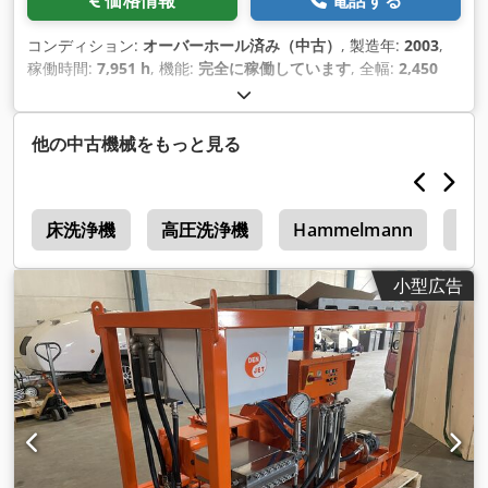
価格情報
電話する
コンディション:
オーバーホール済み（中古）
, 製造年:
2003
,
稼働時間:
7,951 h
, 機能:
完全に稼働しています
, 全幅:
2,450
mm
, 全長:
7,600 mm
, 圧力:
1,000 バー
, 作動圧力:
1,000 バー
,
燃料:
ディーゼル
, 総重量:
9,000 kg（キログラム）
, 最大回転速
度:
2,100 回転/分
, 空車重量:
9,000 kg（キログラム）
, 最終オ
他の中古機械をもっと見る
ーバーホール年:
2025
, 水圧:
1,000 バー
, ポンプ容量:
205 L/分
,
装備:
回転速度無段階可変, 銘板あり
,
t
床洗浄機
高圧洗浄機
Hammelmann
高
小型広告