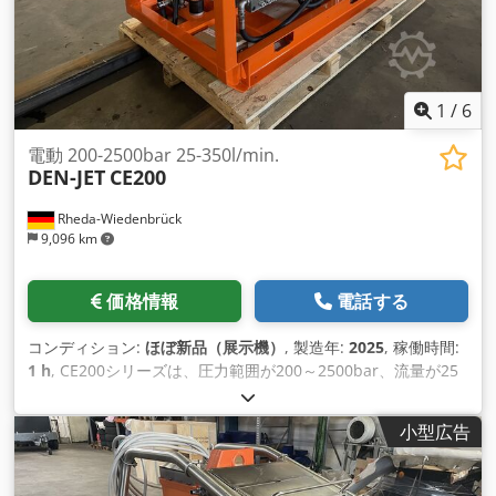
1
/
6
電動 200-2500bar 25-350l/min.
DEN-JET
CE200
Rheda-Wiedenbrück
9,096 km
価格情報
電話する
コンディション:
ほぼ新品（展示機）
, 製造年:
2025
, 稼働時間:
1 h
, CE200シリーズは、圧力範囲が200～2500bar、流量が25
～350l/minの電動式高圧機です。フレームは溶融亜鉛メッキ
のシートメタルモールディングとステンレス製のサイドフレー
小型広告
ムで構成されています。4つのゴム足でしっかりと固定できま
す。リフティング ・ アイは、機械の運搬を容易にします。似
ているようで似ていないDynajet、Falch、Hammelmann、