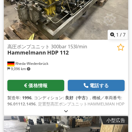
ーの出力：75kW（50Hz）／90kW（60Hz） ボルト：
400V(50Hz)-440V(60Hz) アンプ：81A(50Hz)-108A(60Hz) 寸
法：1800mm x 1050mm x 1400mm 重量：2000kg 標準付属
品
1
/
7
高圧ポンプユニット 300bar 153l/min
Hammelmann
HDP 112
Rheda-Wiedenbrück
9,096 km
価格情報
電話する
製造年:
1996
, コンディション:
良好（中古）
, 機械／車両番号:
96.01112.1496
, 定置型高圧ポンプユニットHAMMELMAN HDP
112をベースフレームに搭載。似ていますが、Kamat、
Uraca、Womaはありません。 ポンプタイプ：HDP 112 使用圧
小型広告
力：300バール 吐出量：153 l/min。 駆動速度：1500rpm。 駆
動力：90kW VEM社製90kW 3モーター付き、IP55。 圧力調整