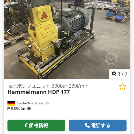
す。マシンは1550×920mmのフットプリントで済みます。フレ
ームの下には4つのゴム足が取 り 付けられています。また、四
隅にはフォークリフトポケットとリフティングアイを設置して
います。亜鉛メッキされたルーフプレートは、高圧 ホ ースな
どを保護し、保管することができます。似ているようで似てい
ないDynajet、Falch、Hammelmann、Kamat、 K ärcher、
Oertzen、Uraca、Womaなど。 利用可能なモデル ----- モデル
圧力 流量 CD50-230 230bar 74Lpm CD50-400 400bar 40Lpm
CD50-500 500bar 33Lpm CD50-700 700bar 25Lpm CD50-
1000 1000bar 20Lpm CD50-1250 1250 bar 15 Lpm CD50-
1380 1380 bar 13 Lpm Dkodohgbf Eopfx Aqqor CD50-2000
2000bar 10Lpm 一般的な仕様です。 ----- マックス。ポンプ速
1
/
7
度：1160rpm 駆動エンジン：トヨタディーゼル製4気筒水冷式
駆動モーター出力：37.3kW 駆動モーター速度：1800rpm タン
高圧ポンプユニット 300bar 239l/min
Hammelmann
HDP 177
ク：90L マックス。燃料消費量：10.0L/h ラウドネス（7m）：
80 dBa 寸法・重量：1550mm x 920mm x
Rheda-Wiedenbrück
1250mm（725kg）。 標準付属品 [...]
9,096 km
価格情報
電話する