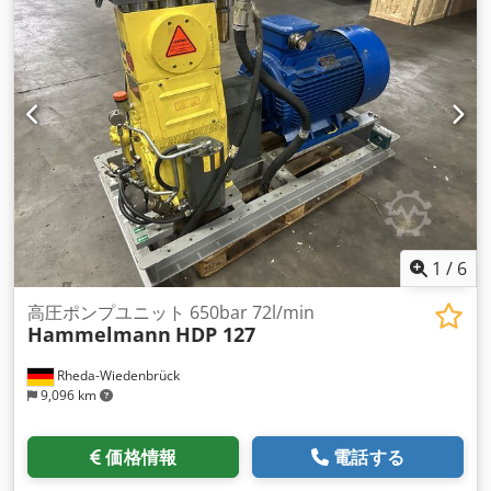
弁付き。 安全弁付き。 オイルクーリングシステム付き。 寸法
LxWxH：約2300x1000x1400mm 重量：約1500kg
Dodpfshtnnijx Aqqjkr 建設年：1996年 状態：中古でも良い状
態です。
1
/
6
高圧ポンプユニット 650bar 72l/min
Hammelmann
HDP 127
Rheda-Wiedenbrück
9,096 km
価格情報
電話する