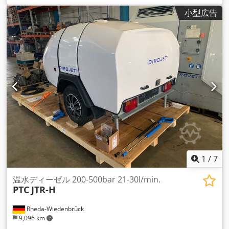
小型広告
1
/
7
温水ディーゼル 200-500bar 21-30l/min.
PTC
JTR-H
Rheda-Wiedenbrück
9,096 km