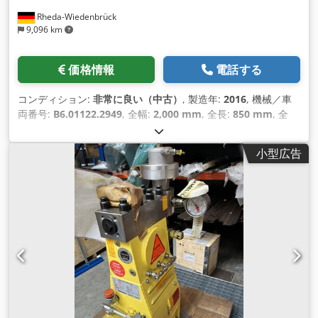
Rheda-Wiedenbrück
9,096 km
価格情報
電話する
コンディション:
非常に良い（中古）
, 製造年:
2016
, 機械／車
両番号:
B6.01122.2949
, 全幅:
2,000 mm
, 全長:
850 mm
, 全
高:
1,400 mm
, 圧力:
460 バー
, 作動圧力:
460 バー
, 入力電流の
種類:
三相
, 総重量:
1,698 kg（キログラム）
, 最大回転速度:
小型広告
1,800 回転/分
, 出力:
0.089 キロワット (0.12 馬力)
,
Hammelmann HDP 122 ベースフレーム上の定置型高圧ポンプ
ユニット。似ているが、Kamat、Uraca、Womaはない。 ポン
プタイプ： HDP 122 運転圧力： 460 bar Dsdpfx
Asqhnrhoqqokr 吐出量： 104 l/分 駆動速度： 1800 rpm 駆動
力： 89 kW ACM 315 S-4/PHE 電気モーター 110 kW、IP55 付
き 圧力制御バルブ付き 安全バルブ付き 油冷却システム付き。
寸法 LxWxH： 約 2,000x850x1,140 mm 重量：約1,698 kg 製
造年： 2016 状態：中古品で非常に良い状態。 2個あり。