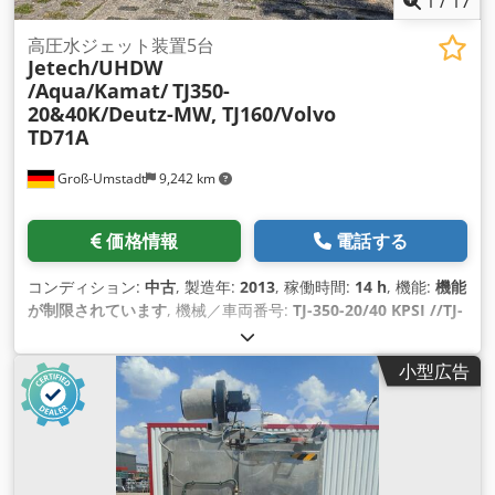
1
/
17
高圧水ジェット装置5台
Jetech/UHDW
/Aqua/Kamat/
TJ350-
20&40K/Deutz-MW, TJ160/Volvo
TD71A
Groß-Umstadt
9,242 km
価格情報
電話する
コンディション:
中古
, 製造年:
2013
, 稼働時間:
14 h
, 機能:
機能
が制限されています
, 機械／車両番号:
TJ-350-20/40 KPSI //TJ-
160-20/40 KPSI
, 全幅:
1,500 mm
, 全長:
3,000 mm
, 全高:
2,500 mm
, 圧力:
2,800 バー
, 作動圧力:
2,800 バー
, 燃料:
ディ
小型広告
ーゼル
, 総重量:
3,000 kg（キログラム）
, 回転速度（最小）:
700 回転/分
, 最大回転速度:
1,500 回転/分
, 高圧ホースの長さ:
60,000 mm
, 最終オーバーホール年:
2025
, 装備:
回転速度無段
階可変
,