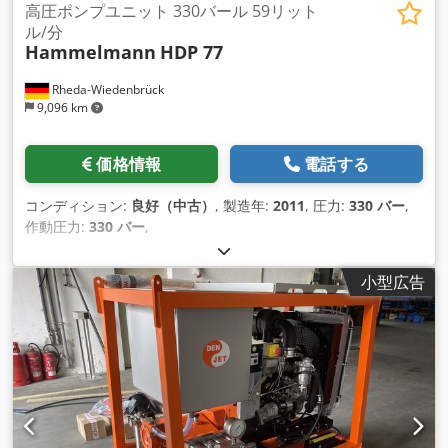
高圧ポンプユニット 330バール 59リット
ル/分
Hammelmann
HDP 77
Rheda-Wiedenbrück
9,096 km
価格情報
電話する
コンディション:
良好（中古）
, 製造年:
2011
, 圧力:
330 バー
,
作動圧力:
330 バー
,
小型広告