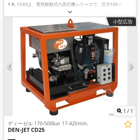
1 h
, CE40は、電気駆動式の高圧機シリーズで、圧力100～
2000bar、流量9～160l/minに対応しています。フレームは、
溶融 亜鉛メッキされたシートメタルモールディングと、ステン
小型広告
レス製の全周サイドフレームで構成されています。前輪とパー
キングブレーキ付きの 大 きな後輪2つで、簡単に操作でき、安
定した駐機が可能です。リフティング・アイを使用することで
輸送が容易になります。似ているようで似 て いないDynajet、
Falch、Hammelmann、Kamat、Kärcher、Oertzen、
Uraca、Womaなど。 利用可能なモデル ----- 50Hz-bar-l/min.
CE40-100-160 CE40-160-100 CE40-230-75 CE40-400-40
CE40-550-30 CE40-700-23 CE40-800-20 CE40-1000-18 CE40-
1250-13 CE40-1380-12 CE40-2000-9 60Hz、その他はデータシ
ートおよびご要望に応じてご確認ください。 一般的な仕様で
す。 ----- 駆動モーターの出力：30kW（50Hz）／
33kW（60Hz） ボルト：400V(50Hz)-440V(60Hz) アンプ：
57A(50Hz)-57A(60Hz) 寸法：1600mm x 1050mm x 1150mm
重量：650kg Dkjdpfxehga Irs Aqqsr 標準付属品
1
/
1
ディーゼル 170-500bar 17-42l/min.
DEN-JET
CD25