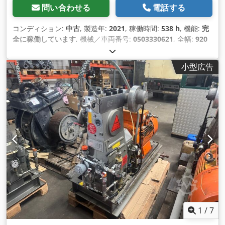
問い合わせる
電話する
コンディション:
中古
, 製造年:
2021
, 稼働時間:
538 h
, 機能:
完
全に稼働しています
, 機械／車両番号:
0503330621
, 全幅:
920
mm
, 全長:
1,550 mm
, 全高:
1,300 mm
, 圧力:
2,000 バー
, 作
動圧力:
2,000 バー
, 燃料:
ディーゼル
, 総重量:
725 kg（キログ
小型広告
ラム）
, 給水タンク容量:
53 l
, 体積流量:
6 m³/時
, 騒音レベル:
89 デシベル (dB)
, 出力:
37 キロワット (50.31 馬力)
, ポンプ容
量:
10 L/分
, 装備:
銘板あり
,
1
/
7