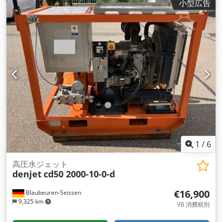
小型広告
1
/
6
高圧水ジェット
denjet
cd50 2000-10-0-d
€16,900
Blaubeuren-Seissen
9,325 km
VB 消費税別