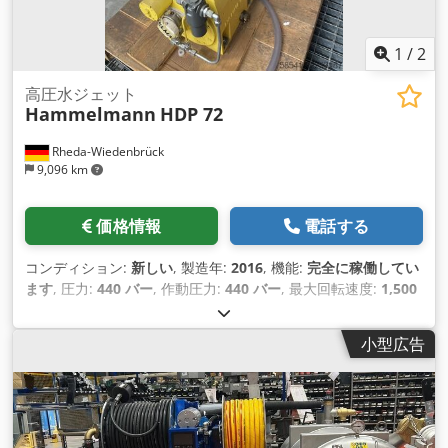
1
/
2
高圧水ジェット
Hammelmann
HDP 72
Rheda-Wiedenbrück
9,096 km
価格情報
電話する
コンディション:
新しい
, 製造年:
2016
, 機能:
完全に稼働してい
ます
, 圧力:
440 バー
, 作動圧力:
440 バー
, 最大回転速度:
1,500
回転/分
, 空車重量:
1,700 kg（キログラム）
, 出力:
66 キロワッ
ト (89.73 馬力)
, 最終オーバーホール年:
2026
, ポンプ容量:
81
小型広告
L/分
, 装備:
銘板あり
,