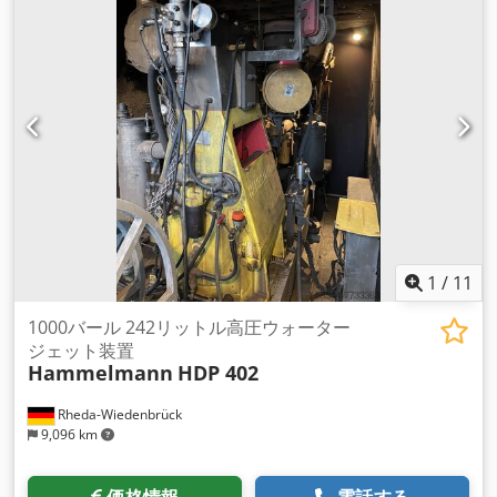
1,000 バー
, 排気量:
15,874 cm³
, ポンプ容量:
193 L/分
, 装備:
回転速度無段階可変, 銘板あり
,
1
/
11
1000バール 242リットル高圧ウォーター
ジェット装置
Hammelmann
HDP 402
Rheda-Wiedenbrück
9,096 km