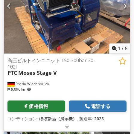
のオプ シ ョンを設定することができます。似ているようで似
ていないDynajet、Falch、Hammelmann、Kamat、Kärche r
、Oertzen、Uraca、Womaなど。 モデルがあります。 ----- モ
デル 圧力 流量 CDT50-230 230bar 80Lpm CDT50-400 400bar
40Lpm CDT50-500 500bar 33Lpm CDT50-700 700bar 25Lpm
CDT50-1000 1000bar 20Lpm CDT50-1250 1250 bar 15 Lpm
CDT50-1380 1380 bar 13 Lpm Dodpfx Aehgbkfoqqjkr
CDT50-2000 2000bar 11Lpm 一般的な仕様です。 ----- マック
1
/
6
ス。ポンプ速度：1160rpm 駆動エンジン：トヨタディーゼル
製4気筒水冷式 駆動モーター出力：37.3kW 駆動モーター速
高圧ビルトインユニット 150-300bar 30-
度：1900rpm タンク：90L マックス。燃料消費量：11.0L/h ラ
102l
PTC
Moses Stage V
ウドネス（1m）：89 dBa 寸法・重量：3050mm x 1700mm x
1900mm (2000kg) [...]
Rheda-Wiedenbrück
9,096 km
価格情報
電話する
コンディション:
ほぼ新品（展示機）
, 製造年:
2025
,