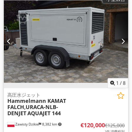
1
/
8
高圧水ジェット
Hammelmann KAMAT
FALCH,URACA-NLB-
DENJET
AQUAJET 144
€120,000
Zawisty Dzikie
8,382 km
€125,000
VB 消費税別