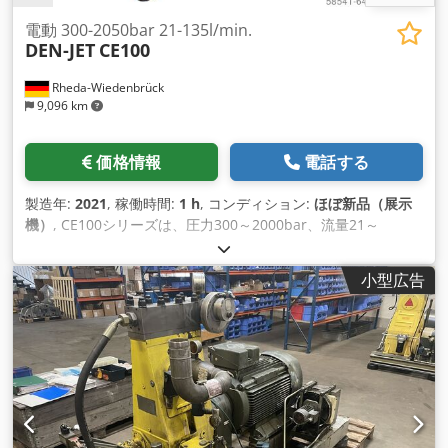
- 水タンク600 l - ディーゼルタンク75 l - タンク付き防石灰ポ
ンプ - 75kW加熱モジュール - ご要望に応じてオプションとアク
電動 300-2050bar 21-135l/min.
DEN-JET
CE100
セサリーをご用意しております。
Rheda-Wiedenbrück
9,096 km
価格情報
電話する
製造年:
2021
, 稼働時間:
1 h
, コンディション:
ほぼ新品（展示
機）
, CE100シリーズは、圧力300～2000bar、流量21～
135l/minの電気駆動式高圧機です。フレームは溶融亜鉛メッキ
のシ ートメタルモールディングとステンレス製のサイドフレー
小型広告
ムで構成されています。4つのゴム足でしっかりと固定できま
す。リフティング・ア イ は、機械の運搬を容易にします。似
ているようで似ていないDynajet、Falch、Hammelmann、
Kamat、Kärche r 、Oertzen、Uraca、Womaなど。 モデルが
あります。 ----- 50Hz -bar-l/min. CE100-300-135 Dkedpohga
N Tsfx Aqqjr CE100-500-80 CE100-1000-42 CE100-1400-28
CE100-2050-21 60Hz、その他はデータシートおよびご要望に
応じてご確認ください。 一般的な仕様です。 ----- 駆動モータ