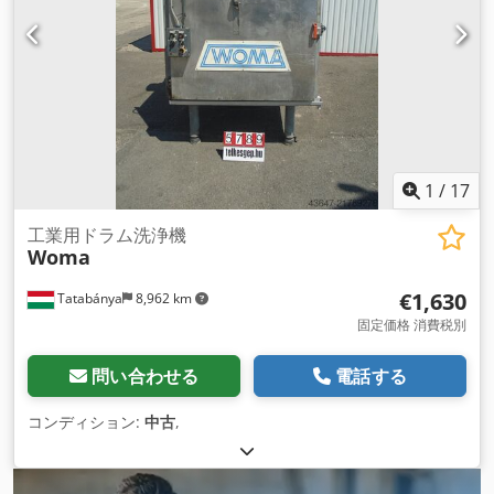
1
/
17
工業用ドラム洗浄機
Woma
€1,630
Tatabánya
8,962 km
固定価格 消費税別
問い合わせる
電話する
コンディション:
中古
,