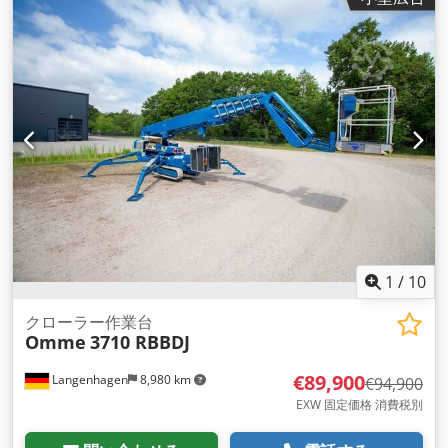
1
/
10
クローラー作業台
Omme
3710 RBBDJ
€89,900
Langenhagen
8,980 km
€94,900
EXW 固定価格 消費税別