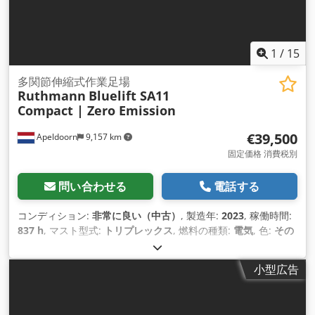
1
/
15
多関節伸縮式作業足場
Ruthmann
Bluelift SA11
Compact | Zero Emission
€39,500
Apeldoorn
9,157 km
固定価格 消費税別
問い合わせる
電話する
コンディション:
非常に良い（中古）
, 製造年:
2023
, 稼働時間:
837 h
, マスト型式:
トリプレックス
, 燃料の種類:
電気
, 色:
その
他
,
小型広告