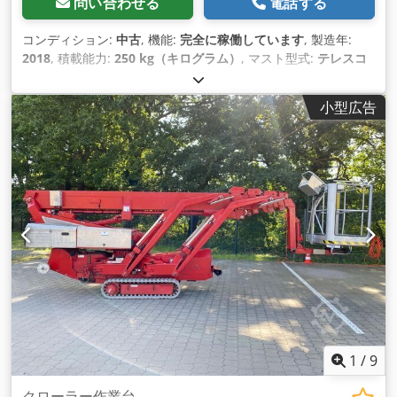
問い合わせる
電話する
コンディション:
中古
, 機能:
完全に稼働しています
, 製造年:
2018
, 積載能力:
250 kg（キログラム）
, マスト型式:
テレスコ
ピック
, 揚程:
35,000 mm
, 総重量:
5,700 kg（キログラム）
, 輸
送長さ:
6,400 mm
, 輸送幅:
1,100 mm
, 輸送高さ:
1,990 mm
,
小型広告
燃料の種類:
ハイブリッド
,
1
/
9
クローラー作業台