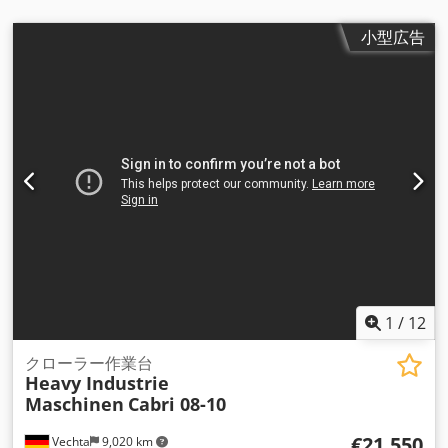
マーキングトラック 頑丈な構造 機械重量は、明るい色のキャ
タピラドライブチェーンによって広い面積に分散され、接地圧
小型広告
を低減します。その結果、耐荷重の低い繊細な床で の屋内使用
に最適です。足跡を残さないノンマーキングトラック 全地形対
応トラック式プラットフォーム、最大傾斜25 地面の障害物を克
服可能 不整地での作業にも最適 優れたトラクションが地面で
の牽引力を強化 狭いスペースでも非常に高い操縦性 ACテクノ
ロジーにより、メンテナンスおよび整備コストが低い この広告
は拘束力のあるオファーを構成するものではなく、あくまで説
明のためのものです。すべての情報は誠意を持って提供されて
います。 誤記、入力ミス、先行販売は予約済みです。 付加価
値税が表示された請求書をお送りします。 追加料金で発送が可
能です。 よろしくお願いします。 Croyk77br3 シュテフェン・
キュースター K. u. K. マシーネン社 Old airfield 30 49377 ベヒ
タ 本社所在地： ベヒタ AG OL HRB 216489 代表取締役：シュ
1
/
12
テフェン・キュースター／ルーカス・ケンプフ
クローラー作業台
Heavy Industrie
Maschinen
Cabri 08-10
€21,550
Vechta
9,020 km