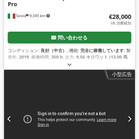
Pro
€28,000
Sesto
9,345 km
VB 消費税別
問い合わせる
コンディション:
良好（中古）
, 機能:
完全に稼働しています
, 製
造年:
2019
, 稼働時間:
350 h
, 出力:
9.56 キロワット (13.00 馬
力)
, 積載能力:
220 kg（キログラム）
, マスト型式:
その他
, 空車
重量:
2,600 kg（キログラム）
, 次回検査（TÜV）:
02/2027
, 燃
小型広告
料の種類:
ディーゼル
,