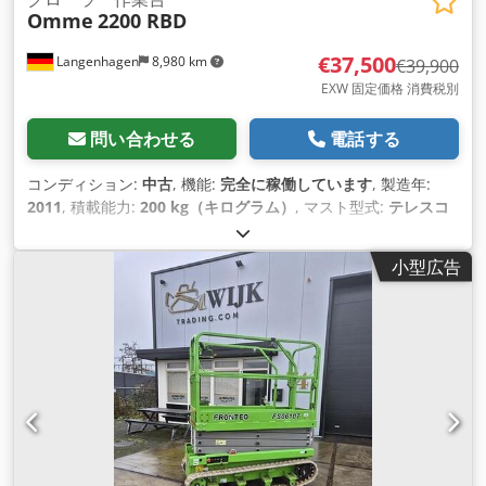
Omme
2200 RBD
€37,500
Langenhagen
8,980 km
€39,900
EXW 固定価格 消費税別
問い合わせる
電話する
コンディション:
中古
, 機能:
完全に稼働しています
, 製造年:
2011
, 積載能力:
200 kg（キログラム）
, マスト型式:
テレスコ
ピック
, 揚程:
19,800 mm
, 総重量:
3,050 kg（キログラム）
, 輸
送長さ:
6,400 mm
, 輸送幅:
1,100 mm
, 輸送高さ:
1,990 mm
,
小型広告
燃料の種類:
電気
,