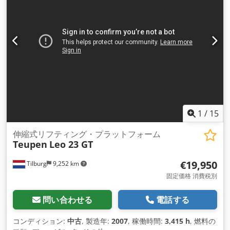
1
/
15
伸縮式リフティング・プラットフォーム
Teupen
Leo 23 GT
€19,950
Tilburg
9,252 km
固定価格 消費税別
問い合わせる
電話する
コンディション:
中古
, 製造年:
2007
, 稼働時間:
3,415 h
, 燃料の