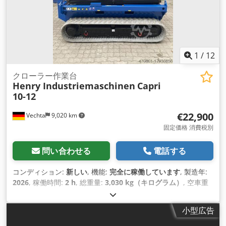
1
/
12
クローラー作業台
Henry Industriemaschinen
Capri
10-12
€22,900
Vechta
9,020 km
固定価格 消費税別
問い合わせる
電話する
コンディション:
新しい
, 機能:
完全に稼働しています
, 製造年:
2026
, 稼働時間:
2 h
, 総重量:
3,030 kg（キログラム）
, 空車重
量:
3,030 kg（キログラム）
, 輸送長さ:
2,535 mm
, 輸送幅:
1,390 mm
, 輸送高さ:
2,010 mm
, 燃料の種類:
電気
, タイヤの
小型広告
状態:
100 パーセント
, 駆動状態:
100 パーセント
, 色:
青
, 最大積
載重量:
320 kg（キログラム）
, 作業高さ:
12,000 mm
, 装備: