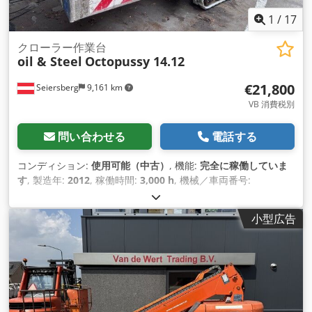
1
/
17
クローラー作業台
oil & Steel
Octopussy 14.12
€21,800
Seiersberg
9,161 km
VB 消費税別
問い合わせる
電話する
コンディション:
使用可能（中古）
, 機能:
完全に稼働していま
す
, 製造年:
2012
, 稼働時間:
3,000 h
, 機械／車両番号:
200011402
, 積載能力:
200 kg（キログラム）
, 揚程:
14,000
mm
, 揚力:
200 kg/m
, 総重量:
1,650 kg（キログラム）
, 空車
小型広告
重量:
1,650 kg（キログラム）
, 輸送幅:
1,400 mm
, 輸送高さ:
2,000 mm
, 建設高:
2,000 mm
, 次回検査（TÜV）:
08/2026
, 燃
料の種類:
ハイブリッド
, 燃料タンク容量:
5 l
, タイヤの状態:
50
パーセント
, 色:
白色
, 最大積載重量:
200 kg（キログラム）
, 運
転質量:
1,650 kg（キログラム）
,