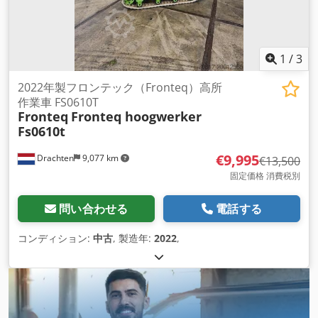
1
/
3
2022年製フロンテック（Fronteq）高所
作業車 FS0610T
Fronteq
Fronteq hoogwerker
Fs0610t
€9,995
Drachten
9,077 km
€13,500
固定価格 消費税別
問い合わせる
電話する
コンディション:
中古
, 製造年:
2022
,