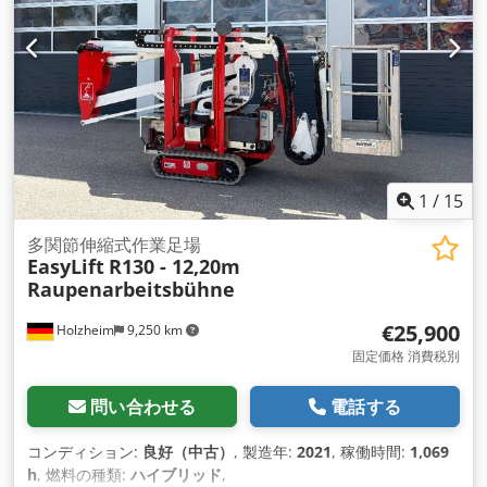
1
/
15
多関節伸縮式作業足場
EasyLift
R130 - 12,20m
Raupenarbeitsbühne
€25,900
Holzheim
9,250 km
固定価格 消費税別
問い合わせる
電話する
コンディション:
良好（中古）
, 製造年:
2021
, 稼働時間:
1,069
h
, 燃料の種類:
ハイブリッド
,