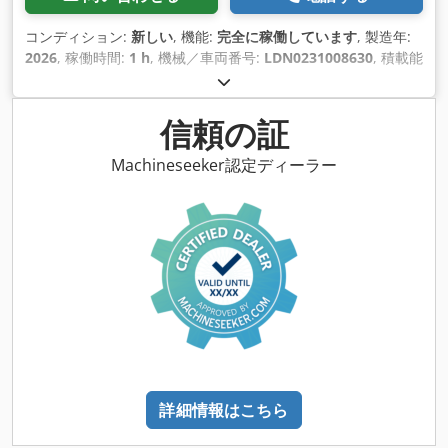
誤記、入力ミス、先行販売は予約済みです。 付加価値税が表示
された請求書をお送りします。 追加料金で発送が可能です。
コンディション:
新しい
, 機能:
完全に稼働しています
, 製造年:
2026
, 稼働時間:
1 h
, 機械／車両番号:
LDN0231008630
, 積載能
力:
230 kg（キログラム）
, 揚程:
6,000 mm
, 空車重量:
1,710
kg（キログラム）
, 燃料の種類:
電気
, 駆動状態:
100 パーセン
ト
, 最大積載重量:
230 kg（キログラム）
, 運転質量:
1,710
信頼の証
kg（キログラム）
, チェーンの状態:
100 パーセント
, 装備:
UVV安全点検
, 0 クローラー作業台 クローラー作業台 CAPRI
Machineseeker認定ディーラー
06-08 私たちはあなたを提供します； クローラー作業台 CAPRI
06-08 新しい機械 作業高さ 8メートル プラットフォームの高さ
6メートル 機械寸法 機械の長さ：2067mm 機械幅：1030mm
機械高さ 2183mm 高さプラットフォーム折り畳み時：
1832mm 長さプラットフォーム（格納） 1859mm プラットフ
ォームの長さ（伸長時） 2759mm プラットフォーム延長：
900mm プラットフォーム寸法：1859x810x1130m0 耐荷重：
230kg 耐荷重プラットフォーム延長：113kg ターニング・サー
クル・マシン: 0 m Cjdpjrig Ddefx Akqorf 駆動モーター 24V
バッテリー 4xDC 24 V 充電器 24V/15 A 機械重量 1710kg アド
バンテージ・カブリ・プラットフォーム ブランドメーカー製
詳細情報はこちら
ECU＆コントロールユニット搭載 改良型バッテリー搭載 完全
電動操作 ミスのない作業 より強固なクローラーシャシー ノン