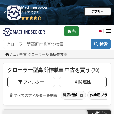
Machineseeker
アプリへ
ストアで無料
販売
検索
/ ... / 中古 クローラー型高所作業車
クローラー型高所作業車 中古を買う
(70)
フィルター
関連性
建設機械
作業用プラッ
すべてのフィルターを削除
小型広告