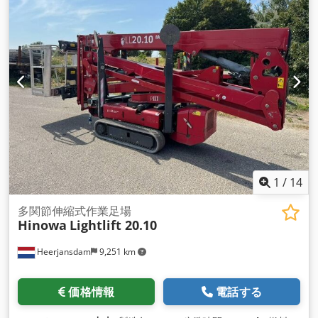
1
/
14
多関節伸縮式作業足場
Hinowa
Lightlift 20.10
Heerjansdam
9,251 km
価格情報
電話する