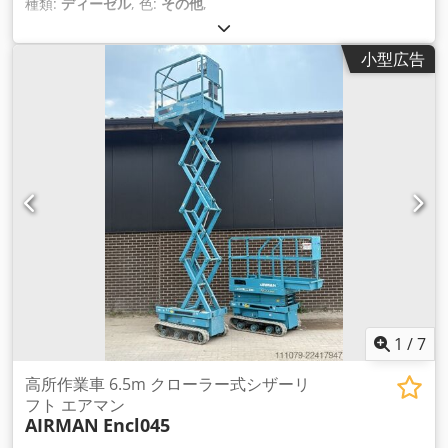
種類:
ディーゼル
, 色:
その他
,
小型広告
1
/
7
高所作業車 6.5m クローラー式シザーリ
フト エアマン
AIRMAN
Encl045