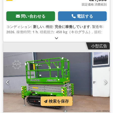
固定価格 消費税別
問い合わせる
電話する
コンディション:
新しい
, 機能:
完全に稼働しています
, 製造年:
2026
, 稼働時間:
1 h
, 積載能力:
450 kg（キログラム）
, 揚程:
8,000 mm
, 総重量:
2,830 kg（キログラム）
, 空車重量:
2,830
kg（キログラム）
, 燃料の種類:
電気
, タイヤの状態:
100 パー
小型広告
セント
, 駆動状態:
100 パーセント
, 最大積載重量:
450 kg（キ
ログラム）
, 装備:
UVV安全点検
,
検索を保存