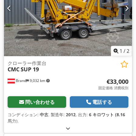
1
/
2
クローラー作業台
CMC
SUP 19
€33,000
Brand
9,032 km
固定価格 消費税別
問い合わせる
電話する
コンディション:
中古
, 製造年:
2012
, 出力:
6 キロワット (8.16
馬力)
,