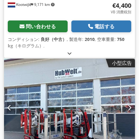
€4,400
Kootwijk
9,171 km
VB 消費税別
問い合わせる
電話する
コンディション:
良好（中古）
, 製造年:
2010
, 空車重量:
750
kg（キログラム）
,
小型広告