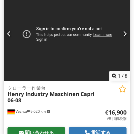
UVV安全点検
, 0私たちはあなたを提供します； クローラ作業
台 Cabri 10-12 新車 年式 2024年 作業高さ 12メートル プラッ
トフォーム高さ 10 m 耐荷重 プラットフォーム 320kg エクス
テンション耐荷重 113kg Cjdpfevdpr Eex Akqerf 長さ
2535mm 幅 1390mm 高さ 2665mm 折りたたみ時高さ
2010mm プラットフォーム寸法 2270x1105x1140mm プラッ
トフォーム延長 900mm 機械重量 3030kg 機械に内蔵された充
電器 48V/25A 駆動モーター2基搭載 2x48V/4 Kw 勾配能力 25
カブリプラットフォームの利点 ブランドメーカー製ECU＆コン
トロールユニット搭載 改良型バッテリー搭載 完全電動操作 ミ
スのない作業 より強固なクローラーシャシー ノンマーキング
トラック 頑丈な構造 機械重量は、明るい色のキャタピラドラ
1
/
8
イブチェーンによって広い面積に分散され、接地圧を低減しま
す。その結果、耐荷重の低い繊細な床で の屋内使用に最適で
クローラー作業台
Henry Industry Maschinen
Capri
す。足跡を残さないノンマーキング・トラック 全地形対応トラ
06-08
ック式プラットフォーム、最大傾斜25 地面の障害物を克服可能
不整地での作業にも最適 優れたトラクションが地面での牽引力
€16,900
Vechta
9,020 km
を強化 狭いスペースでも非常に高い操縦性 ACテクノロジーに
より、メンテナンスおよび整備コストが低い この広告は拘束力
VB 消費税別
のあるオファーを構成するものではなく、あくまで説明のため
のものです。すべての情報は誠意を持って提供されています。
問い合わせる
電話する