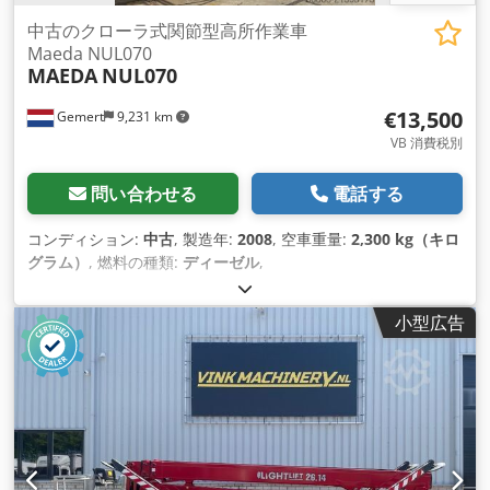
中古のクローラ式関節型高所作業車
Maeda NUL070
MAEDA
NUL070
€13,500
Gemert
9,231 km
VB 消費税別
問い合わせる
電話する
コンディション:
中古
, 製造年:
2008
, 空車重量:
2,300 kg（キロ
グラム）
, 燃料の種類:
ディーゼル
,
小型広告