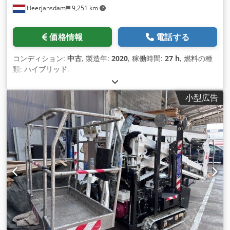
Heerjansdam
9,251 km
価格情報
電話する
コンディション:
中古
, 製造年:
2020
, 稼働時間:
27 h
, 燃料の種
類:
ハイブリッド
,
小型広告