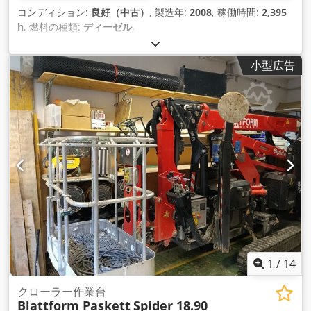
コンディション:
良好（中古）
, 製造年:
2008
, 稼働時間:
2,395
h
, 燃料の種類:
ディーゼル
,
小型広告
1
/
14
クローラー作業台
Blattform Paskett
Spider 18.90