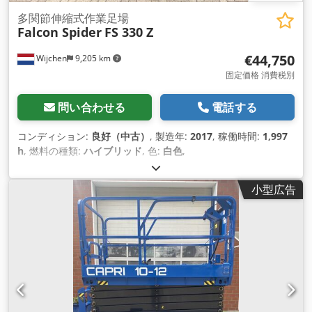
多関節伸縮式作業足場
Falcon Spider
FS 330 Z
€44,750
Wijchen
9,205 km
固定価格 消費税別
問い合わせる
電話する
コンディション:
良好（中古）
, 製造年:
2017
, 稼働時間:
1,997
h
, 燃料の種類:
ハイブリッド
, 色:
白色
,
小型広告