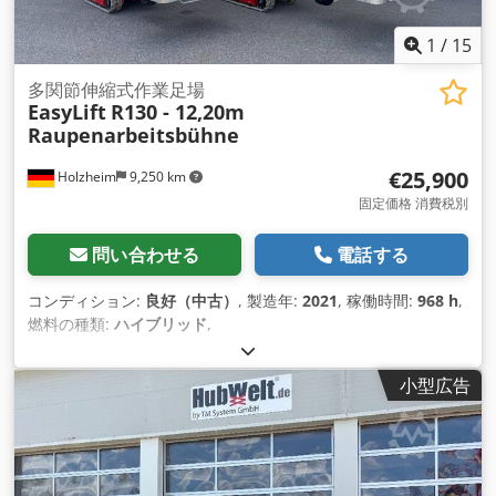
1
/
15
多関節伸縮式作業足場
EasyLift
R130 - 12,20m
Raupenarbeitsbühne
€25,900
Holzheim
9,250 km
固定価格 消費税別
問い合わせる
電話する
コンディション:
良好（中古）
, 製造年:
2021
, 稼働時間:
968 h
,
燃料の種類:
ハイブリッド
,
小型広告