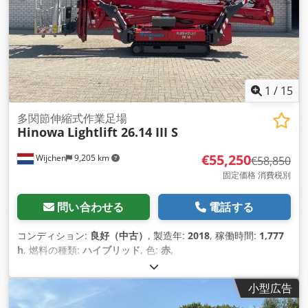
1
/
15
多関節伸縮式作業足場
Hinowa
Lightlift 26.14 III S
€55,250
Wijchen
9,205 km
€58,850
固定価格 消費税別
問い合わせる
電話する
コンディション:
良好（中古）
, 製造年:
2018
, 稼働時間:
1,777
h
, 燃料の種類:
ハイブリッド
, 色:
赤
,
小型広告