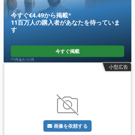
今すぐ€4.49から掲載
*
11百万人の購入者
があなたを待っていま
す
今すぐ掲載
*1件あたり/月
小型広告
画像を依頼する