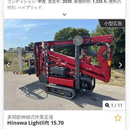
コンディション:
中古
, 製造年:
2020
, 稼働時間:
1,326 h
, 燃料の
種類:
ハイブリッド
,
小型広告
1
/
11
多関節伸縮式作業足場
Hinowa
Lightlift 15.70