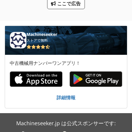
ここで広告
超プロ彼 08 ホイールローダー
重量 物 トレーラー
Machineseeker
ストアで無料
中古機械用ナンバーワンアプリ！
詳細情報
Machineseeker.jp は公式スポンサーです: