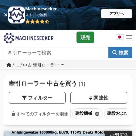
Machineseeker
アプリへ
ストアで無料
販売
検索
/ ... / 中古 牽引ローラー
牽引ローラー 中古を買う
(1)
フィルター
関連性
建設機械
建設および道
すべてのフィルターを削除
小型広告