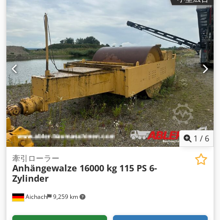
1
/
6
牽引ローラー
Anhängewalze 16000 kg 115 PS 6-
Zylinder
Aichach
9,259 km