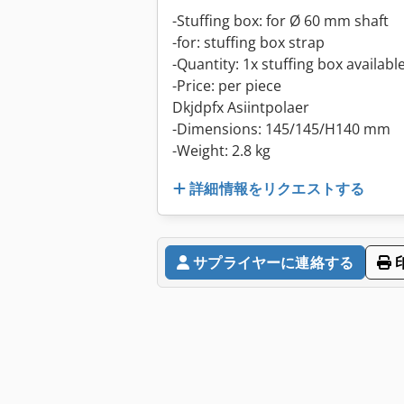
-Stuffing box: for Ø 60 mm shaft
-for: stuffing box strap
-Quantity: 1x stuffing box availabl
-Price: per piece
Dkjdpfx Asiintpolaer
-Dimensions: 145/145/H140 mm
-Weight: 2.8 kg
詳細情報をリクエストする
サプライヤーに連絡する