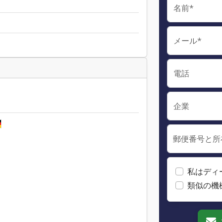
名前*
メール*
電話
企業
郵便番号と所
私はディ
類似の機