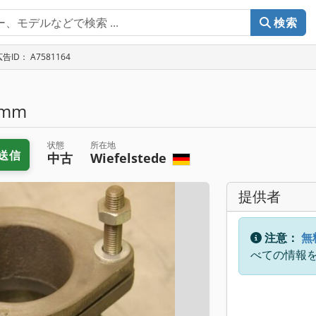
検索
告ID： A7581164
 mm
状態
所在地
送信
中古
Wiefelstede
提供者
注意：
無
べての情報