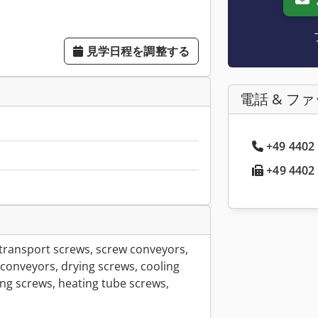
見学日程を調整する
電話 & フ
+49 4402
+49 4402 
 transport screws, screw conveyors,
conveyors, drying screws, cooling
ing screws, heating tube screws,