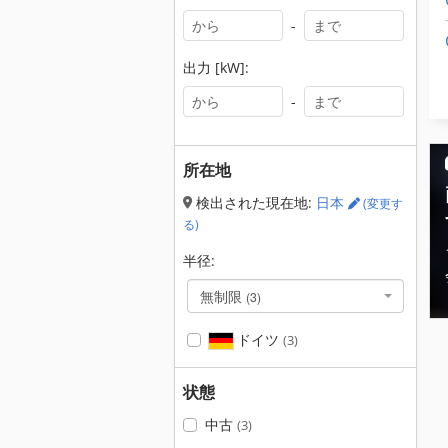
-
出力 [kW]:
-
所在地
検出された現在地:
日本
(変更す
る)
半径:
無制限
(3)
ドイツ
(3)
状態
中古
(3)