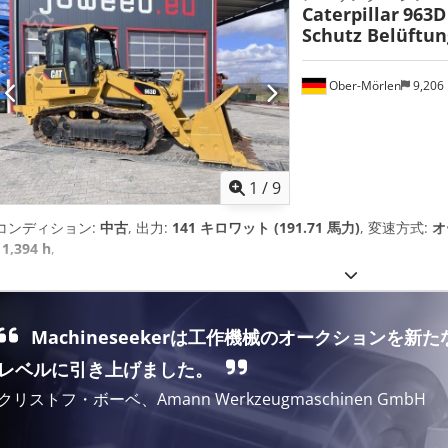
Caterpillar
963D
Schutz Belüftun
Ober-Mörlen
9,206
1
/
9
コンディション:
中古
, 出力:
141 キロワット (191.71 馬力)
, 変速方式:
オ
11,394 h
,
Machineseekerは工作機械のオークションを新た
レベルに引き上げました。
クリストフ・ボーベ、Amann Werkzeugmaschinen GmbH