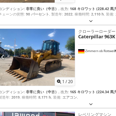
コンディション:
非常に良い（中古）
, 出力:
168 キロワット (228.42 馬
チェーンの状態:
90 パーセント
, 製造年:
2022
, 稼働時間:
2,110 h
, 装備:
クローラーローダー
Caterpillar
963K
Zimmern ob Rottweil
1
/
20
コンディション:
非常に良い（中古）
, 出力:
165 キロワット (224.34 馬
製造年:
2019
, 稼働時間:
8,171 h
, 装備:
エアコン
,
レベリングマシン