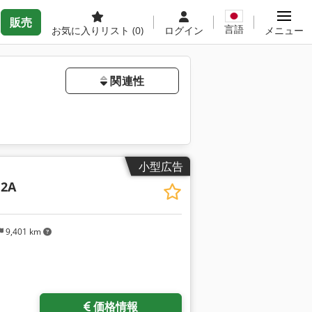
販売
言語
お気に入りリスト
(0)
ログイン
メニュー
関連性
小型広告
12A
9,401 km
価格情報