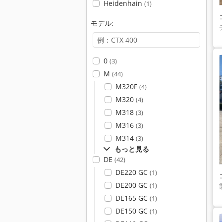
Heidenhain
(1)
モデル:
0
(3)
M
(44)
M320F
(4)
M320
(4)
M318
(3)
M316
(3)
M314
(3)
もっと見る
DE
(42)
DE220 GC
(1)
DE200 GC
(1)
DE165 GC
(1)
DE150 GC
(1)