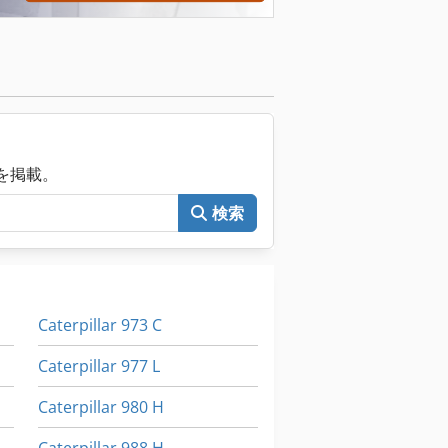
械を掲載。
検索
Caterpillar 973 C
Caterpillar 977 L
Caterpillar 980 H