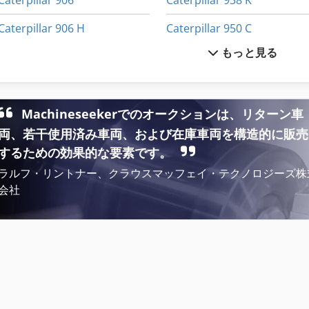
Caterpillar 906
Caterpillar 938 K
Caterpillar 906 H
Caterpillar 950 C
もっと見る
Caterpillar 924 G
Caterpillar 953 B
Caterpillar 926 E
Caterpillar 962 H
Machineseekerでのオークションは、リターン車
Caterpillar 928 G
Caterpillar 962 K
両、若干使用済み車両、および在庫車両を構造的に販売
Caterpillar 930
Caterpillar 966
するための効果的な要素です。
ラルフ・リントナー、クラウスマッフェイ・テクノロジーズ株
会社