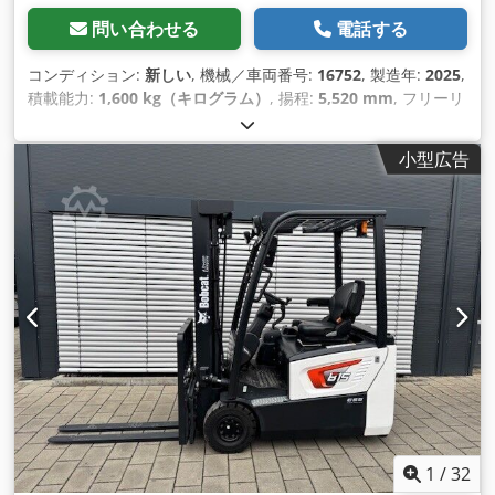
問い合わせる
電話する
コンディション:
新しい
, 機械／車両番号:
16752
, 製造年:
2025
,
積載能力:
1,600 kg（キログラム）
, 揚程:
5,520 mm
, フリーリ
フト:
1,820 mm
, 荷重中心:
600 mm
, 燃料の種類:
電気
, マスト
型式:
トリプレックス
, 建設高:
2,408 mm
, バッテリー電圧:
24
小型広告
V
, フォーク長:
1,150 mm
, フロントタイヤサイズ:
Tandem
, 後
輪タイヤサイズ:
, 総重量:
1,222 kg（キログラム）
,
1
/
32