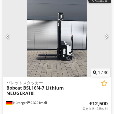
mm
, 総重量:
576 kg（キログラム）
,
1
/
30
パレットスタッカー
Bobcat
BSL16N-7 Lithium
NEUGERÄT!!!
€12,500
Nürtingen
9,329 km
固定価格 消費税別