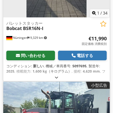
1
/
34
パレットスタッカー
Bobcat
BSR16N-I
€11,990
Nürtingen
9,329 km
固定価格 消費税別
問い合わせる
電話する
コンディション:
新しい
, 機械／車両番号:
5097695
, 製造年:
2025
, 積載能力:
1,600 kg（キログラム）
, 揚程:
4,620 mm
, フ
リーリフト:
1,400 mm
, 荷重中心:
600 mm
, 燃料の種類:
電気
,
マスト型式:
トリプレックス
, 建設高:
2,120 mm
, バッテリー電
小型広告
圧:
25.6 V
, フォーク長:
1,150 mm
, 総重量:
1,412 kg（キログ
ラム）
,