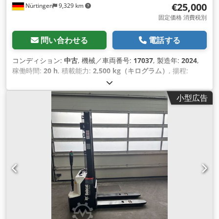
€25,000
Nürtingen
9,329 km
固定価格 消費税別
問い合わせる
電話する
コンディション:
中古
, 機械／車両番号:
17037
, 製造年:
2024
,
稼働時間:
20 h
, 積載能力:
2,500 kg（キログラム）
, 揚程:
4,710 mm
, フリーリフト:
1,700 mm
, 荷重中心:
500 mm
, 燃
料の種類:
電気
, マスト型式:
トリプレックス
, 建設高:
2,180
小型広告
mm
, バッテリー電圧:
48 V
, フォーク長:
1,200 mm
, フロント
タイヤサイズ:
23X9-10
, 後輪タイヤサイズ:
18X7-8
, 総重量:
3,552 kg（キログラム）
,