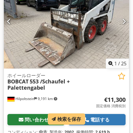
1
/
25
ホイールローダー
BOBCAT
553 /Schaufel +
Palettengabel
€11,300
Hilpoltstein
9,191 km
固定価格 消費税別
検索を保存
問い合わせる
電話する
コンディション:
中古
, 製造年:
2002
, 稼働時間:
2,619 h
,