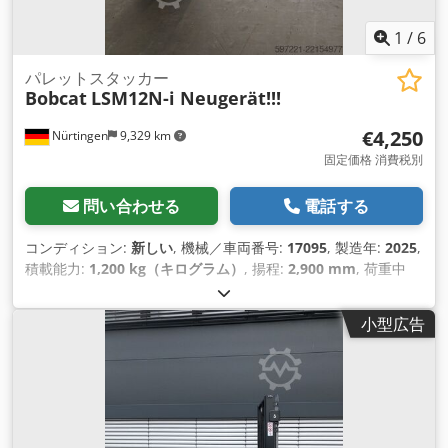
1
/
6
パレットスタッカー
Bobcat
LSM12N-i Neugerät!!!
€4,250
Nürtingen
9,329 km
固定価格 消費税別
問い合わせる
電話する
コンディション:
新しい
, 機械／車両番号:
17095
, 製造年:
2025
,
積載能力:
1,200 kg（キログラム）
, 揚程:
2,900 mm
, 荷重中
心:
600 mm
, 燃料の種類:
電気
, マスト型式:
シンプレックス
, 建
設高:
1,970 mm
, バッテリー電圧:
24 V
, フォーク長:
1,150
小型広告
mm
, 総重量:
665 kg（キログラム）
,