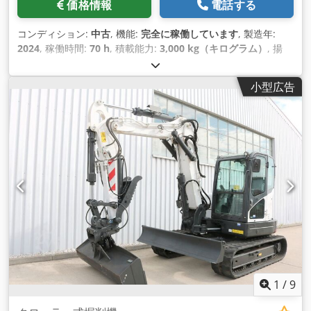
価格情報
電話する
コンディション:
中古
, 機能:
完全に稼働しています
, 製造年:
2024
, 稼働時間:
70 h
, 積載能力:
3,000 kg（キログラム）
, 揚
程:
4,710 mm
, フリーリフト:
1,475 mm
, 燃料の種類:
電気
, マ
スト型式:
トリプレックス
, 建設高:
2,145 mm
, 出力:
16 キロワ
小型広告
ット (21.75 馬力)
, フォークキャリッジ幅:
1,116 mm
, フォーク
長:
1,200 mm
, 空車重量:
4,850 kg（キログラム）
, 全長:
2,520
mm
, 駆動方式:
Elektro
, 建設幅:
1,244 mm
,
1
/
9