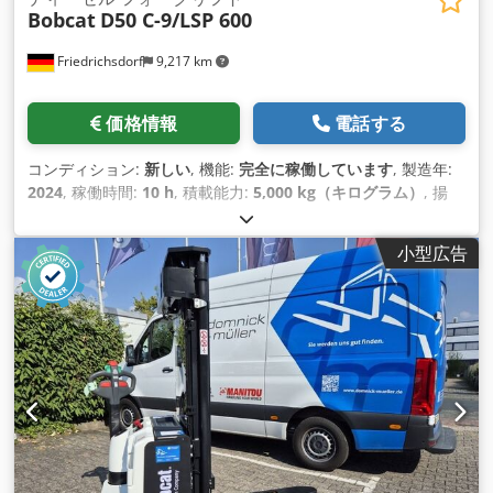
Bobcat
D50 C-9/LSP 600
Friedrichsdorf
9,217 km
価格情報
電話する
コンディション:
新しい
, 機能:
完全に稼働しています
, 製造年:
2024
, 稼働時間:
10 h
, 積載能力:
5,000 kg（キログラム）
, 揚
程:
5,025 mm
, フリーリフト:
1,130 mm
, 燃料の種類:
ディー
ゼル
, マスト型式:
トリプレックス
, 建設高:
2,470 mm
, 出力:
55
小型広告
キロワット (74.78 馬力)
, フォークキャリッジ幅:
1,300 mm
, フ
ォーク長:
1,200 mm
, 空車重量:
6,930 kg（キログラム）
, 全
長:
3,300 mm
, 駆動方式:
Diesel
, 建設幅:
1,455 mm
,