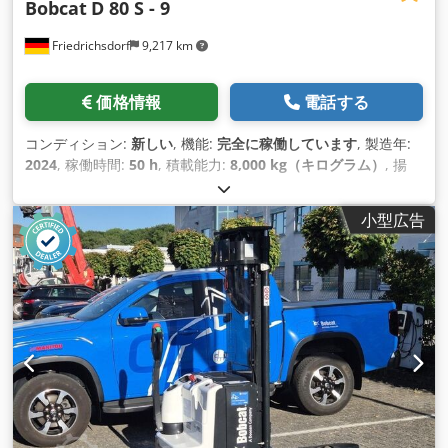
Bobcat
D 80 S - 9
Friedrichsdorf
9,217 km
価格情報
電話する
コンディション:
新しい
, 機能:
完全に稼働しています
, 製造年:
2024
, 稼働時間:
50 h
, 積載能力:
8,000 kg（キログラム）
, 揚
程:
4,800 mm
, フリーリフト:
1,570 mm
, 燃料の種類:
ディー
ゼル
, マスト型式:
トリプレックス
, 建設高:
2,780 mm
, 出力:
59
小型広告
キロワット (80.22 馬力)
, フォークキャリッジ幅:
2,240 mm
, フ
ォーク長:
2,400 mm
, 空車重量:
12,406 kg（キログラム）
, 駆
動方式:
Diesel
,