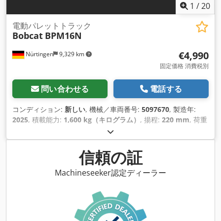
1
/
20
電動パレットトラック
Bobcat
BPM16N
€4,990
Nürtingen
9,329 km
固定価格 消費税別
問い合わせる
電話する
コンディション:
新しい
, 機械／車両番号:
5097670
, 製造年:
2025
, 積載能力:
1,600 kg（キログラム）
, 揚程:
220 mm
, 荷重
中心:
600 mm
, 燃料の種類:
電気
, マスト型式:
その他
, 建設高:
1,300 mm
, バッテリー電圧:
25.6 V
, フォーク長:
1,150 mm
,
総重量:
400 kg（キログラム）
,
信頼の証
Machineseeker認定ディーラー