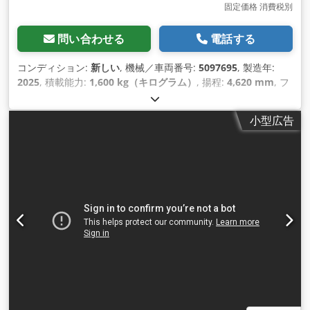
固定価格 消費税別
問い合わせる
電話する
コンディション:
新しい
, 機械／車両番号:
5097695
, 製造年:
2025
, 積載能力:
1,600 kg（キログラム）
, 揚程:
4,620 mm
, フ
リーリフト:
1,400 mm
, 荷重中心:
600 mm
, 燃料の種類:
電気
,
マスト型式:
トリプレックス
, 建設高:
2,120 mm
, バッテリー電
小型広告
圧:
25.6 V
, フォーク長:
1,150 mm
, 総重量:
1,412 kg（キログ
ラム）
,