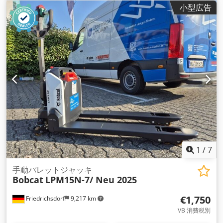
スト型式:
トリプレックス
, 建設高:
2,145 mm
, 出力:
16 キロワ
小型広告
ット (21.75 馬力)
, フォークキャリッジ幅:
1,116 mm
, フォーク
長:
1,200 mm
, 空車重量:
4,850 kg（キログラム）
, 全長:
2,520
mm
, 駆動方式:
Elektro
, 建設幅:
1,244 mm
,
1
/
7
手動パレットジャッキ
Bobcat
LPM15N-7/ Neu 2025
€1,750
Friedrichsdorf
9,217 km
VB 消費税別