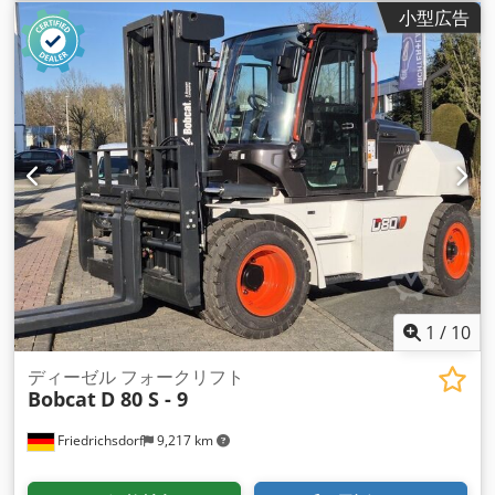
小型広告
1
/
10
ディーゼル フォークリフト
Bobcat
D 80 S - 9
Friedrichsdorf
9,217 km