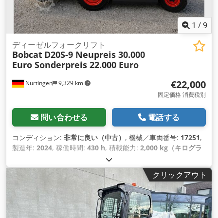
1
/
9
ディーゼルフォークリフト
Bobcat
D20S-9 Neupreis 30.000
Euro Sonderpreis 22.000 Euro
€22,000
Nürtingen
9,329 km
固定価格 消費税別
問い合わせる
電話する
コンディション:
非常に良い（中古）
, 機械／車両番号:
17251
,
製造年:
2024
, 稼働時間:
430 h
, 積載能力:
2,000 kg（キログラ
ム）
, 揚程:
4,730 mm
, フリーリフト:
1,470 mm
, 荷重中心:
500 mm
, 燃料の種類:
ディーゼル
, マスト型式:
トリプレック
クリックアウト
ス
, 建設高:
2,190 mm
, フォーク長:
1,050 mm
, フロントタイ
ヤサイズ:
7.00-15 5.50
, 後輪タイヤサイズ:
6.50-10
, 総重量:
4,053 kg（キログラム）
,