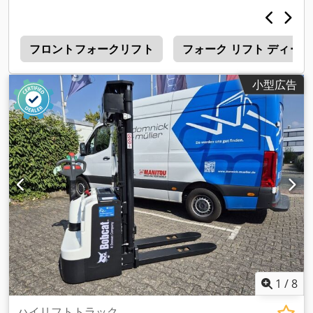
ォーク長:
1,200 mm
, 空車重量:
6,930 kg（キログラム）
, 全
長:
3,300 mm
, 駆動方式:
Diesel
, 建設幅:
1,455 mm
,
ル
フロントフォークリフト
フォーク リフト ディー
小型広告
1
/
8
ハイリフトトラック