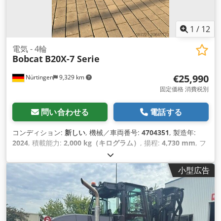
1
/
12
電気 - 4輪
Bobcat
B20X-7 Serie
€25,990
Nürtingen
9,329 km
固定価格 消費税別
問い合わせる
電話する
コンディション:
新しい
, 機械／車両番号:
4704351
, 製造年:
2024
, 積載能力:
2,000 kg（キログラム）
, 揚程:
4,730 mm
, フ
リーリフト:
1,000 mm
, 荷重中心:
500 mm
, 燃料の種類:
電気
,
マスト型式:
トリプレックス
, 建設高:
2,230 mm
, フォーク長:
小型広告
1,200 mm
,