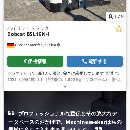
1
/
9
ハイリフトトラック
Bobcat
BSL16N-I
Friedrichsdorf
9,217 km
価格情報
電話する
コンディション:
新しい
, 機能:
完全に稼働しています
, 製造年:
2025
, 稼働時間:
5 h
, 積載能力:
1,600 kg（キログラム）
, 揚程:
4,620 mm
, フリーリフト:
1,520 mm
, 燃料の種類:
電気
, マス
ト型式:
トリプレックス
, 建設高:
2,108 mm
, フォーク長:
1,150
mm
, 空車重量:
1,340 kg（キログラム）
, 全長:
1,964 mm
, 駆
動方式:
Elektro
, 建設幅:
820 mm
, パレットトラック 荷重中心:
600 フォーク幅：560 mm マストタイプ: トリプレックス 状態:
プロフェッショナルな宣伝とその膨大なデ
新品 技術的状態: 新品 フロントタイヤタイプ：ポリウレタン フ
ータベースのおかげで、Machineseekerは私の
ロントタイヤの状態: 80 - 100% 後輪タイヤタイプ：ポリウレ
タン 後輪の状態: 80 - 100% バッテリー電圧：24V バッテリー
機械に多くの入札者を見つけます。