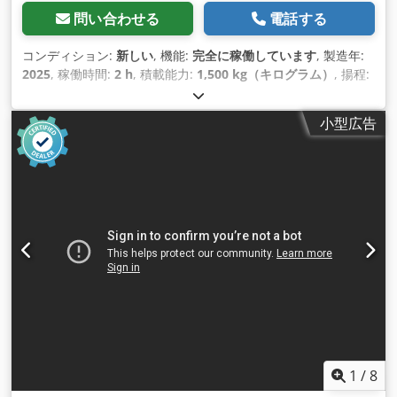
問い合わせる
電話する
コンディション:
新しい
, 機能:
完全に稼働しています
, 製造年:
2025
, 稼働時間:
2 h
, 積載能力:
1,500 kg（キログラム）
, 揚程:
115 mm
, 燃料の種類:
電気
, 建設高:
1,160 mm
, フォーク長:
1,150 mm
, 空車重量:
123 kg（キログラム）
, 全長:
1,530
小型広告
mm
, 駆動方式:
Elektro
, 建設幅:
540 mm
,
1
/
8