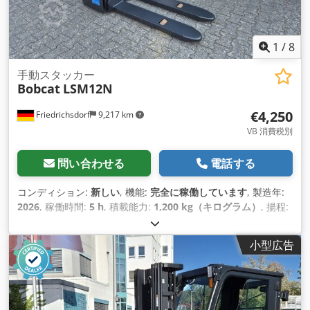
1
/
8
手動スタッカー
Bobcat
LSM12N
€4,250
Friedrichsdorf
9,217 km
VB 消費税別
問い合わせる
電話する
コンディション:
新しい
, 機能:
完全に稼働しています
, 製造年:
2026
, 稼働時間:
5 h
, 積載能力:
1,200 kg（キログラム）
, 揚程:
3,200 mm
, 燃料の種類:
電気
, マスト型式:
デュプレックス
, 建
設高:
2,150 mm
, フォーク長:
1,150 mm
, 空車重量:
585
小型広告
kg（キログラム）
, 全長:
1,710 mm
, 駆動方式:
Elektro
, 建設
幅:
800 mm
,