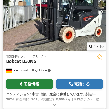
1
/
10
電動4輪フォークリフト
Bobcat
B30NS
Friedrichsdorf
9,217 km
価格情報
電話する
コンディション:
中古
, 機能:
完全に稼働しています
, 製造年:
2024
, 稼働時間:
70 h
, 積載能力:
3,000 kg（キログラム）
, 揚
程:
4,710 mm
, フリーリフト:
1,475 mm
, 燃料の種類:
電気
, マ