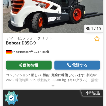
グブーム） 2890 mm 最大ダンプ高（標準およびロングブー
ム） 3239 mm 地上での最大リーチ（標準およびロングブー
ム） 4529 mm Dcedpfxjtwwr Re Agpek ブーム掘削力（標準
およびロングブーム） 13200/15800 Nm バケット掘削力
22200 Nm 引抜き力 30200 Nm 回転方式 ブームピボット左 60
ブームピボット右 60 回転数 9.3 rpm 液量 燃料タンク容量
1
/
10
34.6 l
ディーゼル フォークリフト
Bobcat
D35C-9
Friedrichsdorf
9,217 km
価格情報
電話する
コンディション:
新しい
, 機能:
完全に稼働しています
, 製造年:
2025
, 稼働時間:
9 h
, 積載能力:
3,500 kg（キログラム）
, 揚程:
4,380 mm
, フリーリフト:
1,300 mm
, 燃料の種類:
ディーゼル
,
マスト型式:
トリプレックス
, 建設高:
2,180 mm
, 出力:
45 キロ
小型広告
ワット (61.18 馬力)
, フォークキャリッジ幅:
1,190 mm
, フォー
ク長:
1,200 mm
, 空車重量:
4,850 kg（キログラム）
, 全長:
2,779 mm
, 駆動方式:
Diesel
, 建設幅:
1,290 mm
,