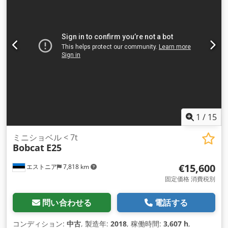
1
/
15
ミニショベル < 7t
Bobcat
E25
€15,600
エストニア
7,818 km
固定価格 消費税別
問い合わせる
電話する
コンディション:
中古
, 製造年:
2018
, 稼働時間:
3,607 h
,