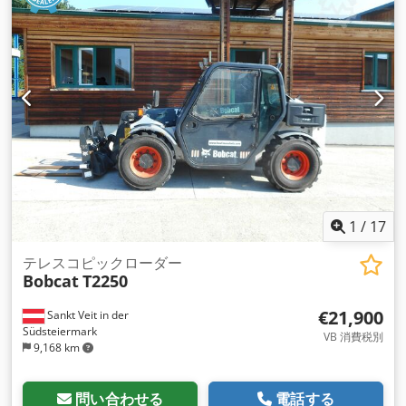
1
/
17
テレスコピックローダー
Bobcat
T2250
€21,900
Sankt Veit in der
Südsteiermark
VB 消費税別
9,168 km
問い合わせる
電話する