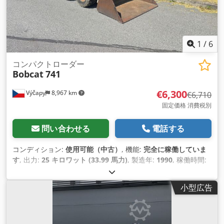
1
/
6
コンパクトローダー
Bobcat
741
€6,300
Výčapy
8,967 km
€6,710
固定価格 消費税別
問い合わせる
電話する
コンディション:
使用可能（中古）
, 機能:
完全に稼働していま
す
, 出力:
25 キロワット (33.99 馬力)
, 製造年:
1990
, 稼働時間:
5,700 h
,
小型広告