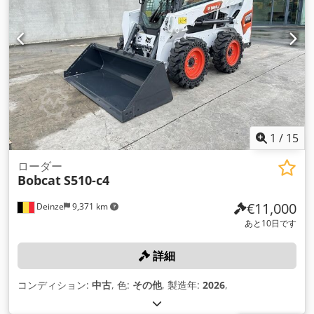
1
/
15
ローダー
Bobcat
S510-c4
€11,000
Deinze
9,371 km
あと10日です
詳細
コンディション:
中古
, 色:
その他
, 製造年:
2026
,