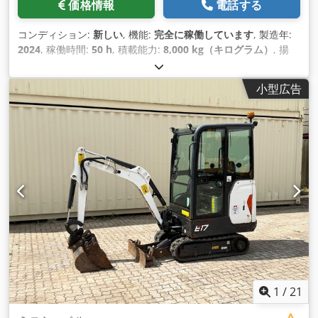
価格情報
電話する
コンディション:
新しい
, 機能:
完全に稼働しています
, 製造年:
2024
, 稼働時間:
50 h
, 積載能力:
8,000 kg（キログラム）
, 揚
程:
4,800 mm
, フリーリフト:
1,570 mm
, 燃料の種類:
ディー
ゼル
, マスト型式:
トリプレックス
, 建設高:
2,780 mm
, 出力:
59
小型広告
キロワット (80.22 馬力)
, フォークキャリッジ幅:
2,240 mm
, フ
ォーク長:
2,400 mm
, 空車重量:
12,406 kg（キログラム）
, 駆
動方式:
Diesel
,
1
/
21