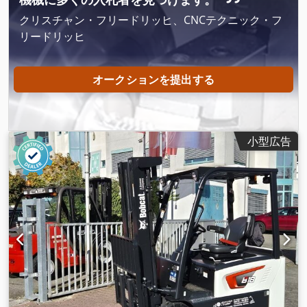
Ah: 150Ah 電池タイプ：リチウムイオン 電池製造年：2025
クリスチャン・フリードリッヒ、CNCテクニック・フ
Dcedpfx Agswi Acgopsk バッテリーの状態: 80 - 100% 初期ス
リードリッヒ
トローク、完全自由ストローク、CE認証、 メンテナンスフリ
ーのリチウムイオン電池、
オークションを提出する
小型広告