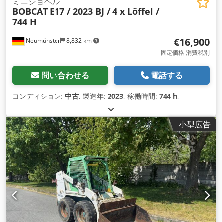
ミニショベル
BOBCAT
E17 / 2023 BJ / 4 x Löffel /
744 H
€16,900
Neumünster
8,832 km
固定価格 消費税別
問い合わせる
電話する
コンディション:
中古
, 製造年:
2023
, 稼働時間:
744 h
,
小型広告