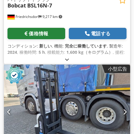
Bobcat
BSL16N-7
Friedrichsdorf
9,217 km
価格情報
電話する
コンディション:
新しい
, 機能:
完全に稼働しています
, 製造年:
2024
, 稼働時間:
5 h
, 積載能力:
1,600 kg（キログラム）
, 揚程:
4,320 mm
, フリーリフト:
1,420 mm
, 燃料の種類:
電気
, マス
ト型式:
トリプレックス
, 建設高:
2,008 mm
, フォーク長:
1,150
小型広告
mm
, 空車重量:
1,340 kg（キログラム）
, 全長:
1,964 mm
, 駆
動方式:
Elektro
, 建設幅:
820 mm
,