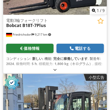
1
/
9
電動3輪フォークリフト
Bobcat
B18T-7Plus
Friedrichsdorf
9,217 km
価格情報
電話する
コンディション:
新しい
, 機能:
完全に稼働しています
, 製造年:
2024
, 稼働時間:
5 h
, 積載能力:
1,800 kg（キログラム）
, 揚程:
4,750 mm
, フリーリフト:
1,540 mm
, 燃料の種類:
電気
, マス
ト型式:
トリプレックス
, 建設高:
2,130 mm
, 出力:
6 キロワッ
小型広告
ト (8.16 馬力)
, フォークキャリッジ幅:
902 mm
, フォーク長:
1,200 mm
, 空車重量:
3,250 kg（キログラム）
, 全長:
1,991
mm
, 駆動方式:
Elektro
, 建設幅:
1,090 mm
,