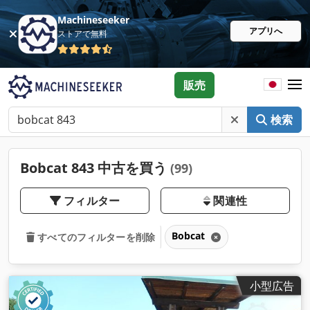
Machineseeker
アプリへ
ストアで無料
販売
検索
Bobcat 843 中古を買う
(99)
フィルター
関連性
Bobcat
すべてのフィルターを削除
小型広告