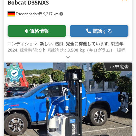
Bobcat
D35NXS
Friedrichsdorf
9,217 km
価格情報
電話する
コンディション:
新しい
, 機能:
完全に稼働しています
, 製造年:
2024
, 稼働時間:
9 h
, 積載能力:
3,500 kg（キログラム）
, 揚程:
4,820 mm
, フリーリフト:
1,400 mm
, 燃料の種類:
ディーゼル
,
マスト型式:
トリプレックス
, 建設高:
2,350 mm
, 出力:
45 キロ
小型広告
ワット (61.18 馬力)
, フォークキャリッジ幅:
1,190 mm
, フォー
ク長:
1,200 mm
, 空車重量:
4,850 kg（キログラム）
, 全長:
2,750 mm
, 駆動方式:
Diesel
, 建設幅:
1,290 mm
,