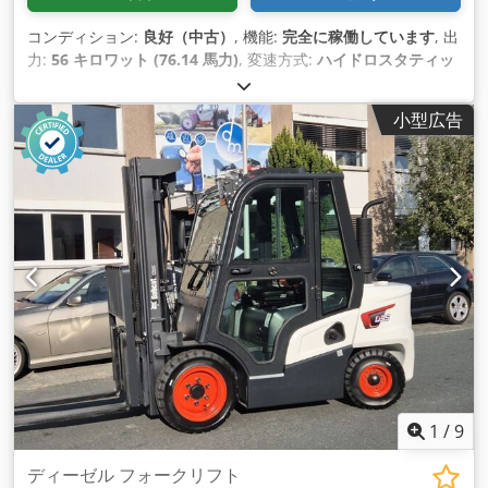
コンディション:
良好（中古）
, 機能:
完全に稼働しています
, 出
力:
56 キロワット (76.14 馬力)
, 変速方式:
ハイドロスタティッ
ク
, 燃料の種類:
ディーゼル
, 揚力:
2,200 kg/m
, 製造年:
2008
,
稼働時間:
4,871 h
, 装備:
キャビン, パレットフォーク
,
小型広告
1
/
9
ディーゼル フォークリフト