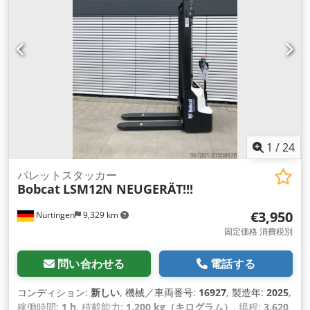
1
/
24
パレットスタッカー
Bobcat
LSM12N NEUGERÄT!!!
€3,950
Nürtingen
9,329 km
固定価格 消費税別
問い合わせる
電話する
コンディション:
新しい
, 機械／車両番号:
16927
, 製造年:
2025
,
稼働時間:
1 h
, 積載能力:
1,200 kg（キログラム）
, 揚程:
3,620