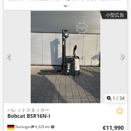
mm
, 荷重中心:
600 mm
, 燃料の種類:
電気
, マスト型式:
シンプ
レックス
, 建設高:
2,280 mm
, バッテリー電圧:
24 V
, フォーク
小型広告
長:
1,150 mm
, 総重量:
576 kg（キログラム）
,
1
/
34
パレットスタッカー
Bobcat
BSR16N-I
€11,990
Nürtingen
9,329 km