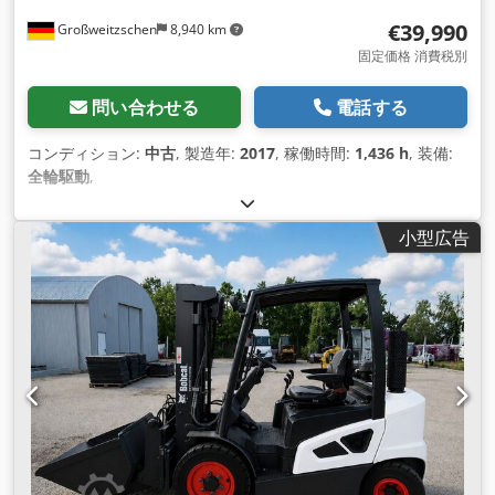
€39,990
Großweitzschen
8,940 km
固定価格 消費税別
問い合わせる
電話する
コンディション:
中古
, 製造年:
2017
, 稼働時間:
1,436 h
, 装備:
全輪駆動
,
小型広告