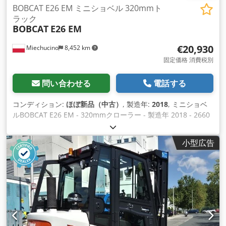
BOBCAT E26 EM ミニショベル 320mmト
ラック
BOBCAT
E26 EM
€20,930
Miechucino
8,452 km
固定価格 消費税別
問い合わせる
電話する
コンディション:
ほぼ新品（中古）
, 製造年:
2018
, ミニショベ
ルBOBCAT E26 EM - 320mmクローラー - 製造年 2018 - 2660
ヶ月 エンジン エンジンメーカー クボタ エンジン出力 15.3 (at
2400 rpm) kW エンジン型式 D1105-E2B-BCZ-2 燃料タイプ デ
小型広告
ィーゼル シリンダー数 3 排気量 1.123 リッター トルク 71.2
Nm 冷却水 外形寸法 全高2357 mm 地上高 532 mm 幅（トラ
ック幅による最小/最大） 1398 mm 320 mm トラック幅 重量
接地圧 地静圧 33.5 kPa 保護フレーム付き運転重量 3069 kg 運
転重量（密閉暖房キャブ付き） 3188 kg 油圧システム ポンプ
容量 2 x 28.8 l/分 接続回路の減圧圧力 290 bar 補助流量 48 l/
分 トラクション 上昇能力 30 低速（前進/後進） 2.4 km/h 高速
（前進／後進） 4.6 km/h 能力 最大掘削深さ（標準およびロン