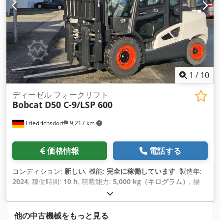
1
/
10
ディーゼル フォークリフト
Bobcat
D50 C-9/LSP 600
Friedrichsdorf
9,217 km
価格情報
電話する
コンディション:
新しい
, 機能:
完全に稼働しています
, 製造年:
2024
, 稼働時間:
10 h
, 積載能力:
5,000 kg（キログラム）
, 揚
程:
5,025 mm
, フリーリフト:
1,130 mm
, 燃料の種類:
ディー
ゼル
, マスト型式:
トリプレックス
, 建設高:
2,470 mm
, 出力:
55
キロワット (74.78 馬力)
, フォークキャリッジ幅:
1,300 mm
, フ
他の中古機械をもっと見る