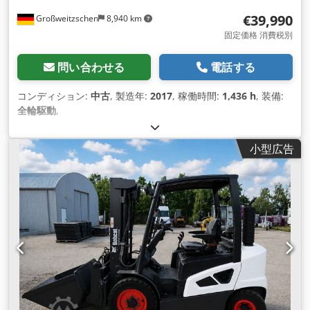
€39,990
Großweitzschen
8,940 km
固定価格 消費税別
問い合わせる
電話する
コンディション:
中古
, 製造年:
2017
, 稼働時間:
1,436 h
, 装備:
全輪駆動
,
小型広告