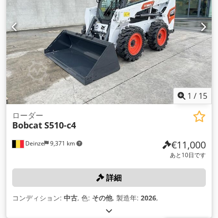
1
/
15
ローダー
Bobcat
S510-c4
€11,000
Deinze
9,371 km
あと10日です
詳細
コンディション:
中古
, 色:
その他
, 製造年:
2026
,