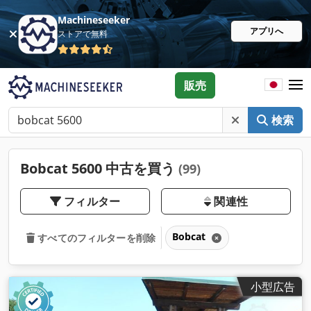
Machineseeker
アプリへ
ストアで無料
販売
検索
Bobcat 5600 中古を買う
(99)
フィルター
関連性
Bobcat
すべてのフィルターを削除
小型広告