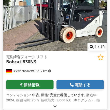
1
/
10
電動4輪フォークリフト
Bobcat
B30NS
Friedrichsdorf
9,217 km
価格情報
電話する
コンディション:
中古
, 機能:
完全に稼働しています
, 製造年:
2024
, 稼働時間:
70 h
, 積載能力:
3,000 kg（キログラム）
, 揚
程:
4,710 mm
, フリーリフト:
1,475 mm
, 燃料の種類:
電気
, マ