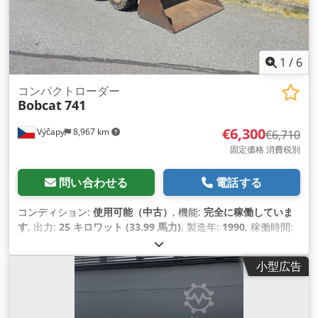
1
/
6
コンパクトローダー
Bobcat
741
€6,300
Výčapy
8,967 km
€6,710
固定価格 消費税別
問い合わせる
電話する
コンディション:
使用可能（中古）
, 機能:
完全に稼働していま
す
, 出力:
25 キロワット (33.99 馬力)
, 製造年:
1990
, 稼働時間:
5,700 h
,
小型広告