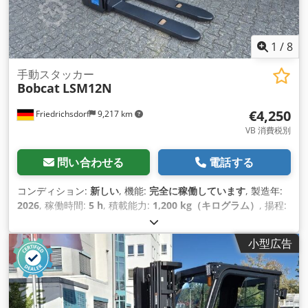
1
/
8
手動スタッカー
Bobcat
LSM12N
€4,250
Friedrichsdorf
9,217 km
VB 消費税別
問い合わせる
電話する
コンディション:
新しい
, 機能:
完全に稼働しています
, 製造年:
2026
, 稼働時間:
5 h
, 積載能力:
1,200 kg（キログラム）
, 揚程:
3,200 mm
, 燃料の種類:
電気
, マスト型式:
デュプレックス
, 建
設高:
2,150 mm
, フォーク長:
1,150 mm
, 空車重量:
585
小型広告
kg（キログラム）
, 全長:
1,710 mm
, 駆動方式:
Elektro
, 建設
幅:
800 mm
,