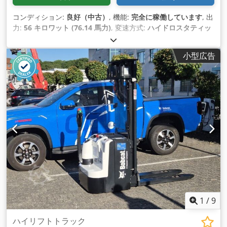
コンディション:
良好（中古）
, 機能:
完全に稼働しています
, 出
力:
56 キロワット (76.14 馬力)
, 変速方式:
ハイドロスタティッ
ク
, 燃料の種類:
ディーゼル
, 揚力:
2,200 kg/m
, 製造年:
2008
,
稼働時間:
4,871 h
, 装備:
キャビン, パレットフォーク
,
小型広告
1
/
9
ハイリフトトラック