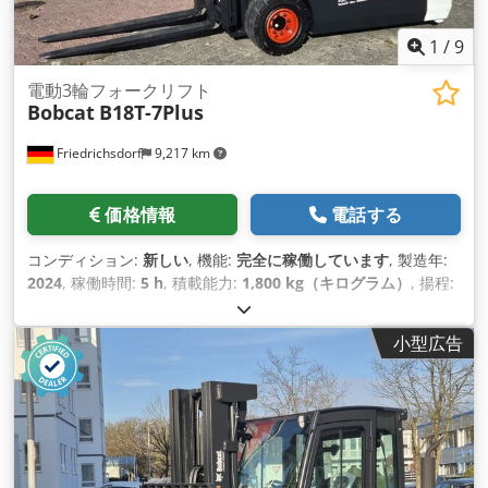
1
/
9
電動3輪フォークリフト
Bobcat
B18T-7Plus
Friedrichsdorf
9,217 km
価格情報
電話する
コンディション:
新しい
, 機能:
完全に稼働しています
, 製造年:
2024
, 稼働時間:
5 h
, 積載能力:
1,800 kg（キログラム）
, 揚程:
4,750 mm
, フリーリフト:
1,540 mm
, 燃料の種類:
電気
, マス
ト型式:
トリプレックス
, 建設高:
2,130 mm
, 出力:
6 キロワッ
小型広告
ト (8.16 馬力)
, フォークキャリッジ幅:
902 mm
, フォーク長:
1,200 mm
, 空車重量:
3,250 kg（キログラム）
, 全長:
1,991
mm
, 駆動方式:
Elektro
, 建設幅:
1,090 mm
,