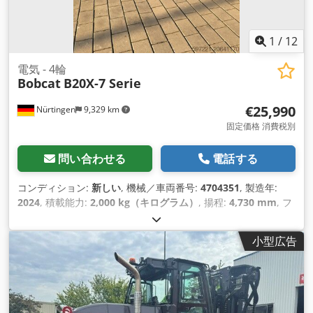
1
/
12
電気 - 4輪
Bobcat
B20X-7 Serie
€25,990
Nürtingen
9,329 km
固定価格 消費税別
問い合わせる
電話する
コンディション:
新しい
, 機械／車両番号:
4704351
, 製造年:
2024
, 積載能力:
2,000 kg（キログラム）
, 揚程:
4,730 mm
, フ
リーリフト:
1,000 mm
, 荷重中心:
500 mm
, 燃料の種類:
電気
,
マスト型式:
トリプレックス
, 建設高:
2,230 mm
, フォーク長:
小型広告
1,200 mm
,