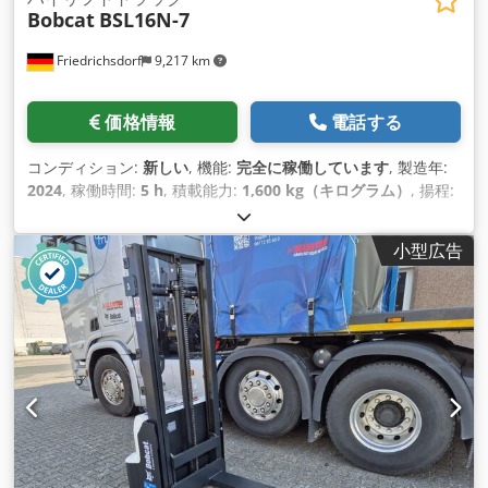
Bobcat
BSL16N-7
Friedrichsdorf
9,217 km
価格情報
電話する
コンディション:
新しい
, 機能:
完全に稼働しています
, 製造年:
2024
, 稼働時間:
5 h
, 積載能力:
1,600 kg（キログラム）
, 揚程:
4,320 mm
, フリーリフト:
1,420 mm
, 燃料の種類:
電気
, マス
ト型式:
トリプレックス
, 建設高:
2,008 mm
, フォーク長:
1,150
小型広告
mm
, 空車重量:
1,340 kg（キログラム）
, 全長:
1,964 mm
, 駆
動方式:
Elektro
, 建設幅:
820 mm
,