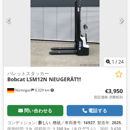
1
/
24
パレットスタッカー
Bobcat
LSM12N NEUGERÄT!!!
€3,950
Nürtingen
9,329 km
固定価格 消費税別
問い合わせる
電話する
コンディション:
新しい
, 機械／車両番号:
16927
, 製造年:
2025
,
稼働時間:
1 h
, 積載能力:
1,200 kg（キログラム）
, 揚程:
3,620