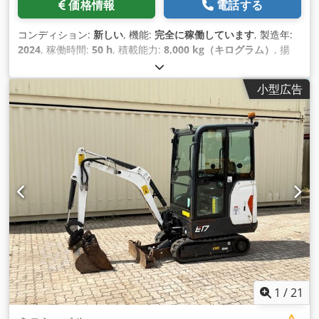
価格情報
電話する
コンディション:
新しい
, 機能:
完全に稼働しています
, 製造年:
2024
, 稼働時間:
50 h
, 積載能力:
8,000 kg（キログラム）
, 揚
程:
4,800 mm
, フリーリフト:
1,570 mm
, 燃料の種類:
ディー
ゼル
, マスト型式:
トリプレックス
, 建設高:
2,780 mm
, 出力:
59
小型広告
キロワット (80.22 馬力)
, フォークキャリッジ幅:
2,240 mm
, フ
ォーク長:
2,400 mm
, 空車重量:
12,406 kg（キログラム）
, 駆
動方式:
Diesel
,
1
/
21