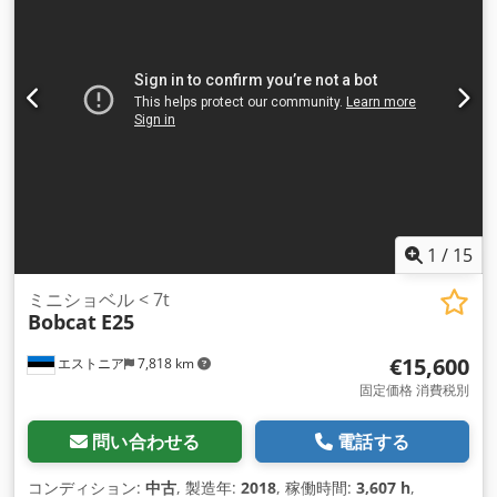
1
/
15
ミニショベル < 7t
Bobcat
E25
€15,600
エストニア
7,818 km
固定価格 消費税別
問い合わせる
電話する
コンディション:
中古
, 製造年:
2018
, 稼働時間:
3,607 h
,