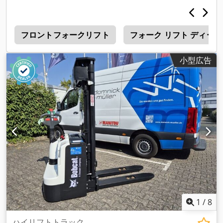
ォーク長:
1,200 mm
, 空車重量:
6,930 kg（キログラム）
, 全
長:
3,300 mm
, 駆動方式:
Diesel
, 建設幅:
1,455 mm
,
ル
フロントフォークリフト
フォーク リフト ディー
小型広告
1
/
8
ハイリフトトラック