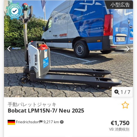
スト型式:
トリプレックス
, 建設高:
2,145 mm
, 出力:
16 キロワ
小型広告
ット (21.75 馬力)
, フォークキャリッジ幅:
1,116 mm
, フォーク
長:
1,200 mm
, 空車重量:
4,850 kg（キログラム）
, 全長:
2,520
mm
, 駆動方式:
Elektro
, 建設幅:
1,244 mm
,
1
/
7
手動パレットジャッキ
Bobcat
LPM15N-7/ Neu 2025
€1,750
Friedrichsdorf
9,217 km
VB 消費税別