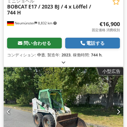
ミニショベル
BOBCAT
E17 / 2023 BJ / 4 x Löffel /
744 H
€16,900
Neumünster
8,832 km
固定価格 消費税別
問い合わせる
電話する
コンディション:
中古
, 製造年:
2023
, 稼働時間:
744 h
,
小型広告