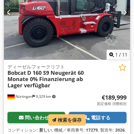
1
/
11
ディーゼルフォークリフト
Bobcat
D 160 S9 Neugerät 60
Monate 0% Finanzierung ab
Lager verfügbar
€189,999
Nürtingen
9,329 km
固定価格 消費税別
問い合わせる
電話する
検索を保存
コンディション:
新しい
, 機械／車両番号:
17279
, 製造年:
2026
,