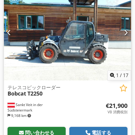
1
/
17
テレスコピックローダー
Bobcat
T2250
€21,900
Sankt Veit in der
Südsteiermark
VB 消費税別
9,168 km
問い合わせる
電話する