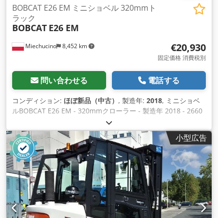
BOBCAT E26 EM ミニショベル 320mmト
ラック
BOBCAT
E26 EM
€20,930
Miechucino
8,452 km
固定価格 消費税別
問い合わせる
電話する
コンディション:
ほぼ新品（中古）
, 製造年:
2018
, ミニショベ
ルBOBCAT E26 EM - 320mmクローラー - 製造年 2018 - 2660
ヶ月 エンジン エンジンメーカー クボタ エンジン出力 15.3 (at
2400 rpm) kW エンジン型式 D1105-E2B-BCZ-2 燃料タイプ デ
小型広告
ィーゼル シリンダー数 3 排気量 1.123 リッター トルク 71.2
Nm 冷却水 外形寸法 全高2357 mm 地上高 532 mm 幅（トラ
ック幅による最小/最大） 1398 mm 320 mm トラック幅 重量
接地圧 地静圧 33.5 kPa 保護フレーム付き運転重量 3069 kg 運
転重量（密閉暖房キャブ付き） 3188 kg 油圧システム ポンプ
容量 2 x 28.8 l/分 接続回路の減圧圧力 290 bar 補助流量 48 l/
分 トラクション 上昇能力 30 Dcodpfstwwr Rex Ah Djk 低速
（前進/後進） 2.4 km/h 高速（前進／後進） 4.6 km/h 能力 最