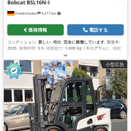
Bobcat
BSL16N-I
Friedrichsdorf
9,217 km
価格情報
電話する
コンディション:
新しい
, 機能:
完全に稼働しています
, 製造年:
2025
, 稼働時間:
5 h
, 積載能力:
1,600 kg（キログラム）
, 揚程:
4,620 mm
, フリーリフト:
1,520 mm
, 燃料の種類:
電気
, マス
ト型式:
トリプレックス
, 建設高:
2,108 mm
, フォーク長:
1,150
小型広告
mm
, 空車重量:
1,340 kg（キログラム）
, 全長:
1,964 mm
, 駆
動方式:
Elektro
, 建設幅:
820 mm
, パレットトラック 荷重中心:
600 フォーク幅：560 mm マストタイプ: トリプレックス 状態:
新品 技術的状態: 新品 フロントタイヤタイプ：ポリウレタン フ
ロントタイヤの状態: 80 - 100% Dcedpfxowi Acge Ah Dsk 後
輪タイヤタイプ：ポリウレタン 後輪の状態: 80 - 100% バッテ
リー電圧：24V バッテリーAh: 150Ah 電池タイプ：リチウムイ
オン 電池製造年：2025 バッテリーの状態: 80 - 100% 初期スト
ローク、完全自由ストローク、CE認証、 メンテナンスフリー
のリチウムイオン電池、