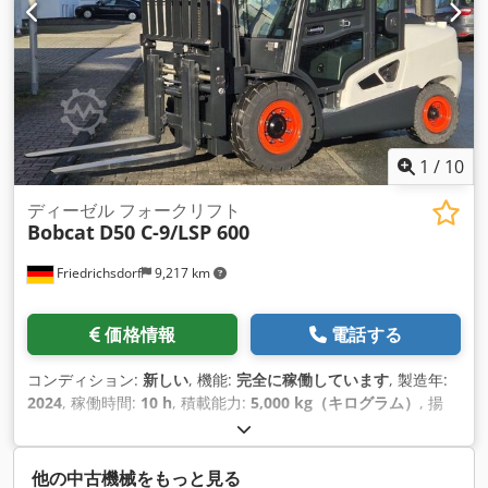
1
/
10
ディーゼル フォークリフト
Bobcat
D50 C-9/LSP 600
Friedrichsdorf
9,217 km
価格情報
電話する
コンディション:
新しい
, 機能:
完全に稼働しています
, 製造年:
2024
, 稼働時間:
10 h
, 積載能力:
5,000 kg（キログラム）
, 揚
程:
5,025 mm
, フリーリフト:
1,130 mm
, 燃料の種類:
ディー
ゼル
, マスト型式:
トリプレックス
, 建設高:
2,470 mm
, 出力:
55
キロワット (74.78 馬力)
, フォークキャリッジ幅:
1,300 mm
, フ
他の中古機械をもっと見る