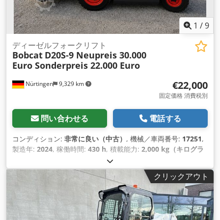
1
/
9
ディーゼルフォークリフト
Bobcat
D20S-9 Neupreis 30.000
Euro Sonderpreis 22.000 Euro
€22,000
Nürtingen
9,329 km
固定価格 消費税別
問い合わせる
電話する
コンディション:
非常に良い（中古）
, 機械／車両番号:
17251
,
製造年:
2024
, 稼働時間:
430 h
, 積載能力:
2,000 kg（キログラ
ム）
, 揚程:
4,730 mm
, フリーリフト:
1,470 mm
, 荷重中心:
500 mm
, 燃料の種類:
ディーゼル
, マスト型式:
トリプレック
クリックアウト
ス
, 建設高:
2,190 mm
, フォーク長:
1,050 mm
, フロントタイ
ヤサイズ:
7.00-15 5.50
, 後輪タイヤサイズ:
6.50-10
, 総重量:
4,053 kg（キログラム）
,