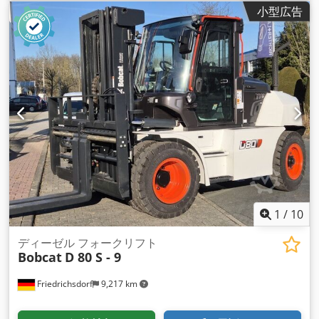
小型広告
1
/
10
ディーゼル フォークリフト
Bobcat
D 80 S - 9
Friedrichsdorf
9,217 km