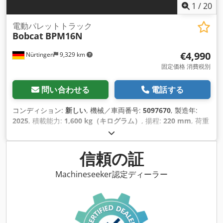
1
/
20
電動パレットトラック
Bobcat
BPM16N
€4,990
Nürtingen
9,329 km
固定価格 消費税別
問い合わせる
電話する
コンディション:
新しい
, 機械／車両番号:
5097670
, 製造年:
2025
, 積載能力:
1,600 kg（キログラム）
, 揚程:
220 mm
, 荷重
中心:
600 mm
, 燃料の種類:
電気
, マスト型式:
その他
, 建設高:
1,300 mm
, バッテリー電圧:
25.6 V
, フォーク長:
1,150 mm
,
総重量:
400 kg（キログラム）
,
信頼の証
Machineseeker認定ディーラー