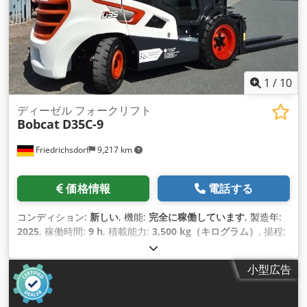
大掘削深さ（標準およびロングブーム） 2890 mm 最大ダンプ
高（標準およびロングブーム） 3239 mm 地上での最大リーチ
（標準およびロングブーム） 4529 mm ブーム掘削力（標準お
よびロングブーム） 13200/15800 Nm バケット掘削力 22200
Nm 引抜き力 30200 Nm 回転方式 ブームピボット左 60 ブーム
ピボット右 60 回転数 9.3 rpm 液量 燃料タンク容量 34.6 l
1
/
10
ディーゼル フォークリフト
Bobcat
D35C-9
Friedrichsdorf
9,217 km
価格情報
電話する
コンディション:
新しい
, 機能:
完全に稼働しています
, 製造年:
2025
, 稼働時間:
9 h
, 積載能力:
3,500 kg（キログラム）
, 揚程:
4,380 mm
, フリーリフト:
1,300 mm
, 燃料の種類:
ディーゼル
,
マスト型式:
トリプレックス
, 建設高:
2,180 mm
, 出力:
45 キロ
小型広告
ワット (61.18 馬力)
, フォークキャリッジ幅:
1,190 mm
, フォー
ク長:
1,200 mm
, 空車重量:
4,850 kg（キログラム）
, 全長:
2,779 mm
, 駆動方式:
Diesel
, 建設幅:
1,290 mm
,