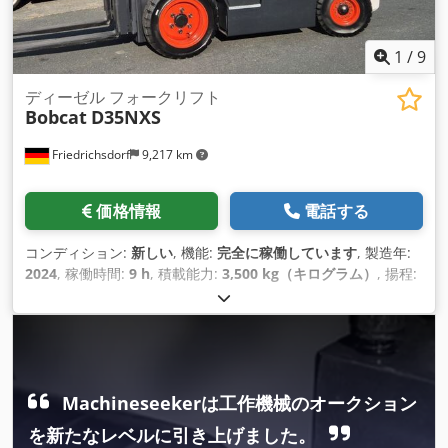
1
/
9
ディーゼル フォークリフト
Bobcat
D35NXS
Friedrichsdorf
9,217 km
価格情報
電話する
コンディション:
新しい
, 機能:
完全に稼働しています
, 製造年:
2024
, 稼働時間:
9 h
, 積載能力:
3,500 kg（キログラム）
, 揚程:
4,820 mm
, フリーリフト:
1,400 mm
, 燃料の種類:
ディーゼル
,
マスト型式:
トリプレックス
, 建設高:
2,350 mm
, 出力:
45 キロ
ワット (61.18 馬力)
, フォークキャリッジ幅:
1,190 mm
, フォー
ク長:
1,200 mm
, 空車重量:
4,850 kg（キログラム）
, 全長:
2,750 mm
, 駆動方式:
Diesel
, 建設幅:
1,290 mm
,
Machineseekerは工作機械のオークション
を新たなレベルに引き上げました。