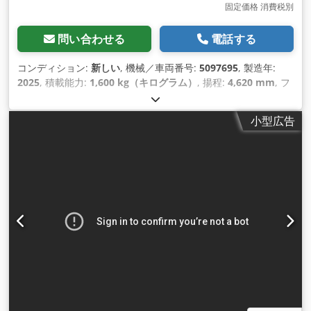
固定価格 消費税別
問い合わせる
電話する
コンディション:
新しい
, 機械／車両番号:
5097695
, 製造年:
2025
, 積載能力:
1,600 kg（キログラム）
, 揚程:
4,620 mm
, フ
リーリフト:
1,400 mm
, 荷重中心:
600 mm
, 燃料の種類:
電気
,
マスト型式:
トリプレックス
, 建設高:
2,120 mm
, バッテリー電
小型広告
圧:
25.6 V
, フォーク長:
1,150 mm
, 総重量:
1,412 kg（キログ
ラム）
,