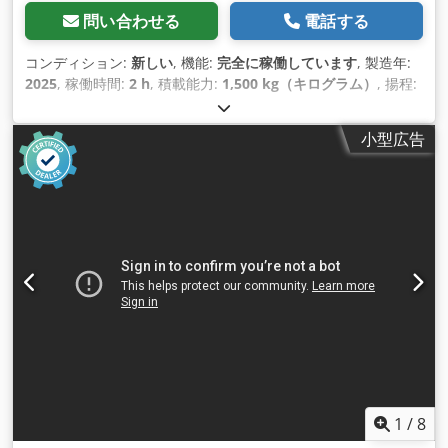
問い合わせる
電話する
コンディション:
新しい
, 機能:
完全に稼働しています
, 製造年:
2025
, 稼働時間:
2 h
, 積載能力:
1,500 kg（キログラム）
, 揚程:
115 mm
, 燃料の種類:
電気
, 建設高:
1,160 mm
, フォーク長:
1,150 mm
, 空車重量:
123 kg（キログラム）
, 全長:
1,530
小型広告
mm
, 駆動方式:
Elektro
, 建設幅:
540 mm
,
1
/
8