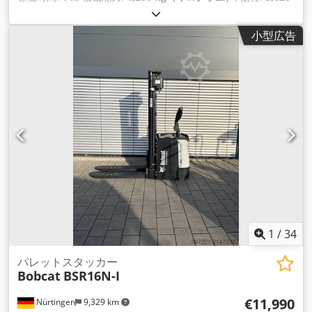
mm
, 荷重中心:
600 mm
, 燃料の種類:
電気
, マスト型式:
シンプ
レックス
, 建設高:
2,280 mm
, バッテリー電圧:
24 V
, フォーク
小型広告
長:
1,150 mm
, 総重量:
576 kg（キログラム）
,
1
/
34
パレットスタッカー
Bobcat
BSR16N-I
€11,990
Nürtingen
9,329 km