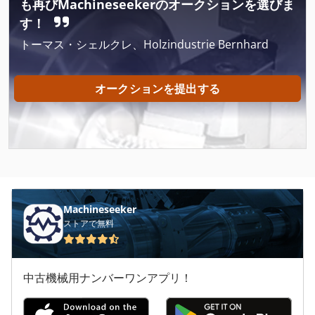
も再びMachineseekerのオークションを選びま
Amada Europe 245
す！
トーマス・シェルクレ、Holzindustrie Bernhard
Amada Europe 258
Amada Ha 250
オークションを提出する
Amada Ha 400
Amada Ha 500
Amada Hfa 330
Amada Lc 1212
Machineseeker
Amada Lc 2415
ストアで無料
Amada Pega
中古機械用ナンバーワンアプリ！
Amada Pega 244
Amada Pega 357