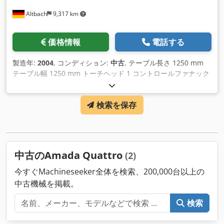
Altbach
9,317 km
価格情報
電話する
製造年:
2004
, コンディション:
中古
, テーブル長さ 1250 mm
テーブル幅 1250 mm トーチヘッド 1 コントロールファナック
パワー1000W トラベル - z 100 mm Crjdpshly Hlsfx Aicof ト
ラベルX/Y 1260/1260 mm トラバース速度 30/30/42 mm/sec
検索を保存
ガス消費量 10リットル/時間 総必要電力量 22kW 本体重量 約
3.5t 必要スペース 約10m
中古のAmada Quattro
(2)
今すぐMachineseeker全体を検索、200,000台以上の
中古機械を掲載。
検索