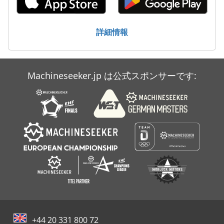
Amada Schiavi
詳細情報
Amada Vipros 255
Amada Vipros 358
Machineseeker.jp は公式スポンサーです:
Amada Vipros 368
+44 20 331 800 72