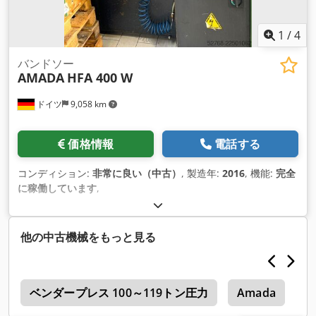
1
/
4
バンドソー
AMADA
HFA 400 W
ドイツ
9,058 km
価格情報
電話する
コンディション:
非常に良い（中古）
, 製造年:
2016
, 機能:
完全
に稼働しています
,
他の中古機械をもっと見る
キ
ベンダープレス 100～119トン圧力
Amada
M