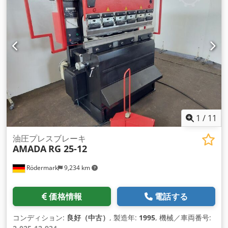
1
/
11
油圧プレスブレーキ
AMADA
RG 25-12
Rödermark
9,234 km
価格情報
電話する
コンディション:
良好（中古）
, 製造年:
1995
, 機械／車両番号: