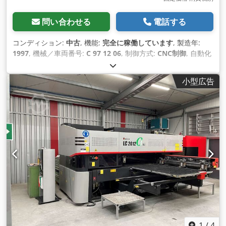
問い合わせる
電話する
コンディション:
中古
, 機能:
完全に稼働しています
, 製造年:
1997
, 機械／車両番号:
C 97 12 06
, 制御方式:
CNC制御
, 自動化
の程度:
オートマチック
, 作動方式:
油圧
, 作業幅:
3,100 mm
, 最
大板厚:
6 mm
, バックゲージ調整:
CNC制御
, バックゲージ:
小型広告
1,050 mm
, 総重量:
6,500 kg（キログラム）
, サポートアーム
の数:
2
, 装備:
アングルストップバルブ
,
1
/
4