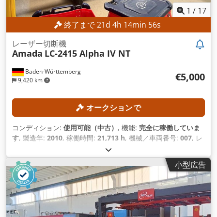
1
/
17
終了まで
21
d
4
h
14
min
53
s
レーザー切断機
Amada
LC-2415 Alpha IV NT
Baden-Württemberg
€5,000
9,420 km
オークションで
コンディション:
使用可能（中古）
, 機能:
完全に稼働していま
す
, 製造年:
2010
, 稼働時間:
21,713 h
, 機械／車両番号:
007
, レ
ーザー出力:
4,000 ワット
, 鋼板厚さ（最大）:
12 mm
, ステン
レス鋼板厚さ（最大）:
10 mm
, アルミシート厚（最大）:
8
小型広告
mm
, Ｘ軸移動量:
2,520 mm
, Y軸移動距離:
1,550 mm
, Z軸移
動距離:
300 mm
,