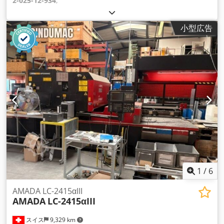
2-025-12-934
,
小型広告
1
/
6
AMADA LC-2415αIII
AMADA
LC-2415αIII
スイス
9,329 km