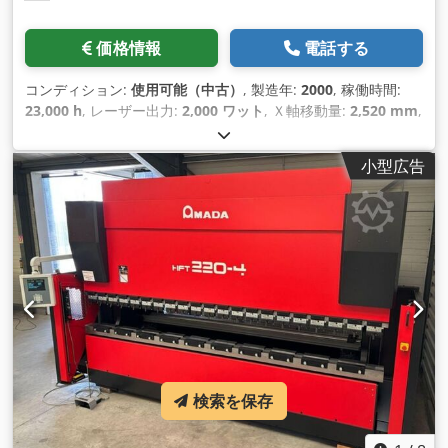
価格情報
電話する
コンディション:
使用可能（中古）
, 製造年:
2000
, 稼働時間:
23,000 h
, レーザー出力:
2,000 ワット
, Ｘ軸移動量:
2,520 mm
,
Y軸移動距離:
1,550 mm
, Z軸移動距離:
300 mm
, 総重量:
6,500
kg（キログラム）
, 軸数:
3
,
小型広告
検索を保存