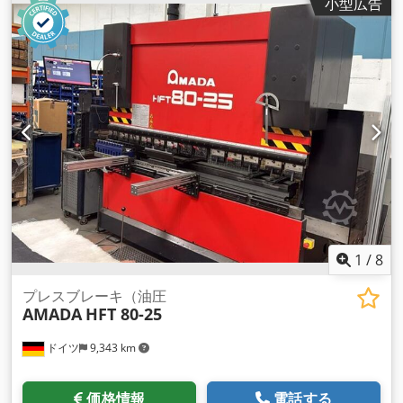
小型広告
レーザー共振器: AF3500i-C パレットチェンジャー: LST 3015 G
シリーズ 制御軸: X、Y、Z 軸 (3 軸を同時に制御) 軸移動量:
3070 x 1550 x 100mm (Z軸) 最大材料厚さ 20mm構造用鋼
10mmステンレス 8mmアルミニウム（A5052） 最大加工寸
法：3070mm×1550mm 最大同時送り速度: X/Y、170m/分
Codpfx Ahevwgu Ds Roha 位置決め精度: +/- 0.01mm 最大材
料質量: 920 kg 定格電力: 3500W 加工面の高さ：840 mm 機械
の幅 2840mm 機械の高さ 2166 mm 機械重量 8,200 kg
1
/
8
プレスブレーキ（油圧
AMADA
HFT 80-25
ドイツ
9,343 km
価格情報
電話する