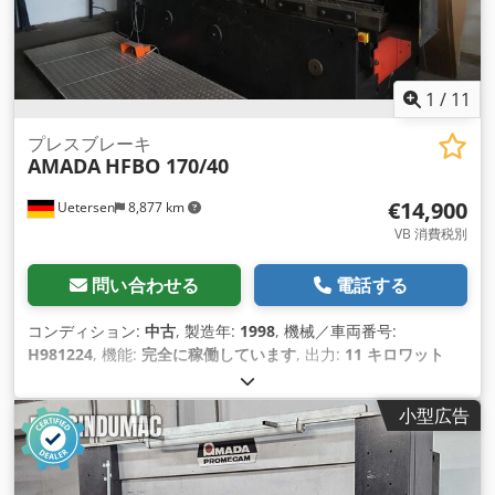
1
/
11
プレスブレーキ
AMADA
HFBO 170/40
€14,900
Uetersen
8,877 km
VB 消費税別
問い合わせる
電話する
コンディション:
中古
, 製造年:
1998
, 機械／車両番号:
H981224
, 機能:
完全に稼働しています
, 出力:
11 キロワット
(14.96 馬力)
, 加圧力:
170 t
, ストローク長:
180 mm
, 運転速度:
8 mm/s
, 後進速度:
80 mm/s
, テーブル幅:
180 mm
, テーブル
小型広告
長さ:
4,230 mm
, テーブルの高さ:
960 mm
, のど深さ:
410
mm
, 支柱間のクリアランス:
3,760 mm
, オイルタンク容量:
150 l
, 全長:
4,500 mm
, 全幅:
2,200 mm
, 全高:
2,900 mm
, 総
重量:
13 kg（キログラム）
, 装備:
CEマーキング, ドキュメント