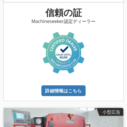
MODEL B
, 総重量:
5,000 kg（キログラム）
, スピンドルモータ
ー出力:
7,500 ワット
, テーブル長さ:
700 mm
, テーブル幅:
400
信頼の証
mm
, 軸数:
3
,
Machineseeker認定ディーラー
詳細情報はこちら
小型広告