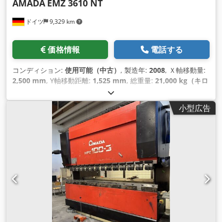
AMADA
EMZ 3610 NT
ドイツ
9,329 km
価格情報
電話する
コンディション:
使用可能（中古）
, 製造年:
2008
, Ｘ軸移動量:
2,500 mm
, Y軸移動距離:
1,525 mm
, 総重量:
21,000 kg（キロ
グラム）
, テーブル荷重:
160 kg（キログラム）
, 軸数:
2
,
小型広告