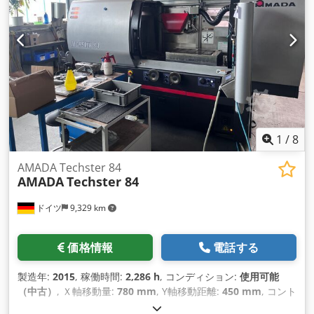
1
/
8
AMADA Techster 84
AMADA
Techster 84
ドイツ
9,329 km
価格情報
電話する
製造年:
2015
, 稼働時間:
2,286 h
, コンディション:
使用可能
（中古）
, Ｘ軸移動量:
780 mm
, Y軸移動距離:
450 mm
, コント
ローラーメーカー:
FANUC
, コントローラモデル:
Series 32i-