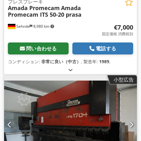
プレスブレーキ
Amada Promecam
Amada
Promecam ITS 50-20 prasa
€7,000
Sehnde
8,980 km
固定価格 消費税別
問い合わせる
電話する
コンディション:
非常に良い（中古）
, 製造年:
1989
,
小型広告