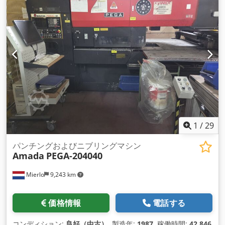
1
/
29
パンチングおよびニブリングマシン
Amada
PEGA-204040
Mierlo
9,243 km
価格情報
電話する
コンディション:
良好（中古）
, 製造年:
1987
, 稼働時間:
42,846