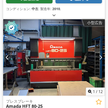
コンディション:
中古
, 製造年:
2010
,
小型広告
1
/
12
プレスブレーキ
Amada
HFT 80-25