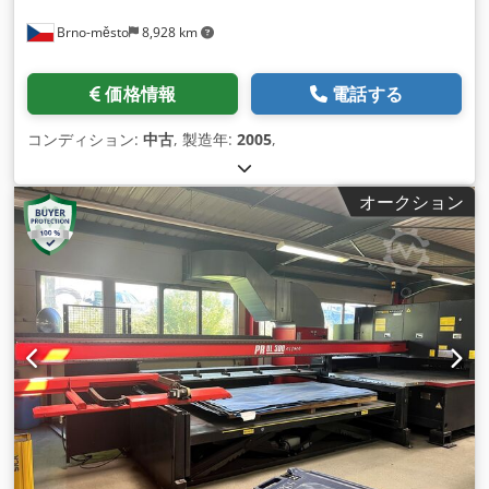
Brno-město
8,928 km
価格情報
電話する
コンディション:
中古
, 製造年:
2005
,
オークション