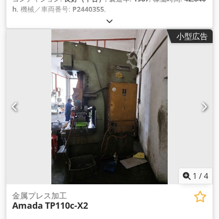
h
, 機械／車両番号:
P2440355
,
小型広告
1
/
4
金属プレス加工
Amada
TP110c-X2