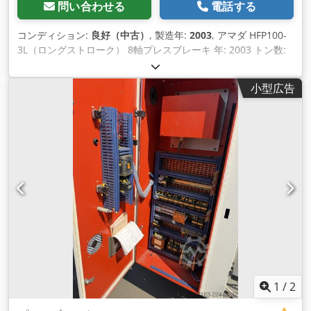
問い合わせる
電話する
コンディション:
良好（中古）
, 製造年:
2003
, アマダ HFP100-
3L（ロングストローク） 8軸プレスブレーキ 年: 2003 トン数:
100トン 最大。曲げ長さ：3110mm 標準ストローク：350mm
アプローチ速度：100mm/秒 曲げ速度：10mm/秒 戻り速度：
小型広告
100mm/秒 重量: 7100kg 寸法 機長：4498mm Chodpfxovn S I
Dj Ah Roa 機械幅：2450mm ビーム幅：60mm サイドフレー
ム間の距離: 2705 mm 機械高さ：2860mm 開いた高さ: 620
mm CNC 制御タイプ: AMNC ディスプレイ: タッチスクリーン
Akas レーザーセキュリティ 操舵軸：8軸、Y1、Y2、X1、X2、
R1、R2、Z1、Z2 利用可能なドキュメント Digipro 角度測定シ
ステム 1セットのツールが付属
1
/
2