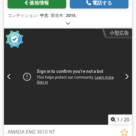
価格情報
電話する
コンディション:
中古
, 製造年:
2015
,
小型広告
1
/
20
AMADA EMZ 3610 NT