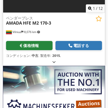
1
/
12
ベンダープレス
AMADA
HFE M2 170-3
Vilnius
8,076 km
価格情報
電話する
コンディション:
中古
, 製造年:
2015
,