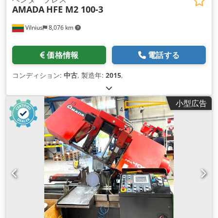
AMADA
HFE M2 100-3
Vilnius
8,076 km
価格情報
電話する
コンディション:
中古
, 製造年:
2015
,
小型広告