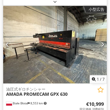
数:
6
,
小型広告
1
/
7
油圧式ギロチンシャー
AMADA PROMECAM
GPX 630
€10,999
Białe Błota
8,553 km
固定価格 消費税別