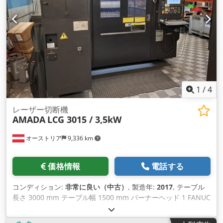
1
/
4
レーザー切断機
AMADA
LCG 3015 / 3,5kW
オーストリア
9,336 km
価格情報
電話する
コンディション:
非常に良い（中古）
, 製造年:
2017
, テーブル
長さ 3000 mm テーブル幅 1500 mm バーナーヘッド 1 FANUC
AF3500i-C 制御 総電力要件 3.5kW 機械重量約12.5t 必要スペー
ス 約12300 x 6000 x 2200 m モデル: アマダ LCG3015 3.5kw