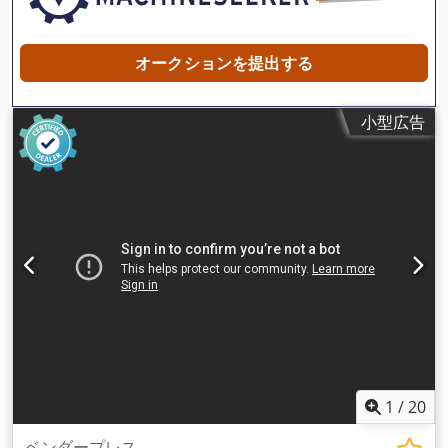
オークションを提出する
小型広告
1
/
20
ベンダープレス