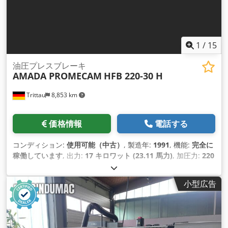
1
/
15
油圧プレスブレーキ
AMADA PROMECAM
HFB 220-30 H
Trittau
8,853 km
価格情報
電話する
コンディション:
使用可能（中古）
, 製造年:
1991
, 機能:
完全に
稼働しています
, 出力:
17 キロワット (23.11 馬力)
, 加圧力:
220
t
, ストローク長:
180 mm
, のど深さ:
420 mm
, 全幅:
3,650
mm
, 全高:
2,900 mm
, 総重量:
17,900 kg（キログラム）
,
小型広告