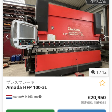
小型広告
1
/
12
プレスブレーキ
Amada
HFP 100-3L
€20,950
Aalten
9,163 km
固定価格 消費税別