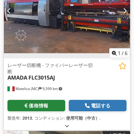
1
/
6
レーザー切断機 - ファイバーレーザー切
断
AMADA
FLC3015AJ
Matelica (MC)
9,599 km
価格情報
電話する
製造年:
2013
, コンディション:
使用可能（中古）
,