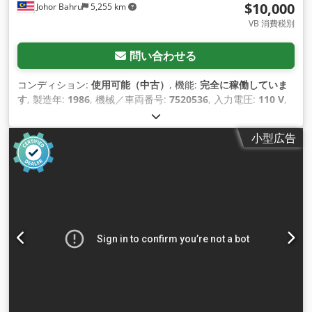
$10,000
Johor Bahru
5,255 km
VB 消費税別
問い合わせる
コンディション:
使用可能（中古）
, 機能:
完全に稼働していま
す
, 製造年:
1986
, 機械／車両番号:
7520536
, 入力電圧:
110 V
,
入力電流:
20 A
, 入力周波数:
60 ヘルツ
,
小型広告