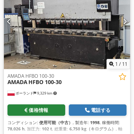
/ マニュアル, 安全光幕
,
1
/
11
AMADA HFBO 100-30
AMADA
HFBO 100-30
ポーランド
9,329 km
価格情報
電話する
コンディション:
使用可能（中古）
, 製造年:
1998
, 稼働時間:
78,026 h
, 加圧力:
102 t
, 総重量:
6,750 kg（キログラム）
, 軸