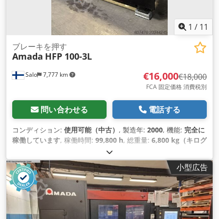
1
/
11
ブレーキを押す
Amada
HFP 100-3L
€16,000
Salo
7,777 km
€18,000
FCA 固定価格 消費税別
問い合わせる
電話する
コンディション:
使用可能（中古）
, 製造年:
2000
, 機能:
完全に
稼働しています
, 稼働時間:
99,800 h
, 総重量:
6,800 kg（キログ
ラム）
, 作業幅:
3,000 mm
, 最大曲げ力:
100 t
, 制御方式:
CNC
制御
, 自動化の程度:
オートマチック
,
小型広告