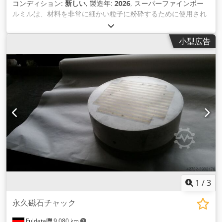
コンディション:
新しい
, 製造年:
2026
, スーパーファインボー
ルミルは、材料を非常に細かい粒子に粉砕するために使用され
る粉砕機の一種です。このタイプのボールミルは、コンタ ミネ
ーションが少なく、摩耗が少ないため、特に硬い材料の処理に
小型広告
適しています。医薬品、鉱物、顔料、化学薬品など様々な産業
で、微粉末やナ ノ粒子を製造するために一般的に使用されてい
ます。 マイクロパウダー用超微粉ボールミルの主な特徴と注意
点をご紹介します： 1.高い粉砕効率：超微粉ボールミルは、比
較的小さなサイズの粉砕メディアを使用することで、粉砕表面
積を大きくし、高い粉砕効率を達成 するように設計されていま
す。 2.精密制御：回転数、温度、粉砕時間などのパラメータを
調整する高度な制御システムが装備されていることが多く、粒
度分布を精密に制御 できます。 3.特殊設計：粉砕機は通常、摩
耗や腐食に強い材質を使用するなど、コンタミネーションを最
小限に抑えるよう設計されています。また、粉 砕プロセス中の
過熱を防ぐための冷却システムを備えた粉砕機もある。 4.多様
な材料：超微粉砕ボールミルは、脆いものから繊維質のものま
で、幅広い材料を扱うことができます。セラミック、鉱物、顔
1
/
3
料など、 微粉砕を必要とする硬い材料の粉砕によく使用されま
す。 5.マイクロ、ナノレベルへのサイズダウンスーパーファイ
永久磁石チャック
ンボールミルの第一の目的は、粒子径をミクロ、あるいはナノ
Fuldatal
9,080 km
レベルまで小さくす ることである。これは、粉砕機内で起こる