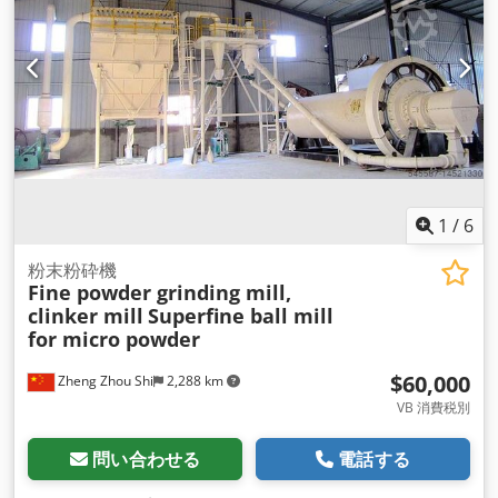
1
/
6
粉末粉砕機
Fine powder grinding mill,
clinker mill
Superfine ball mill
for micro powder
$60,000
Zheng Zhou Shi
2,288 km
VB 消費税別
問い合わせる
電話する