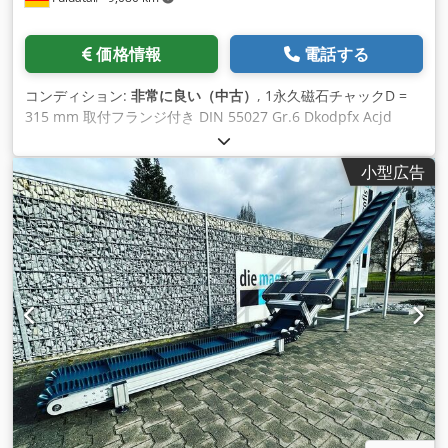
激しい粉砕作用によって達成される。 6.分級機システム：超微
粉ボールミルの中には、粒度分布をより正確に制御するために
価格情報
電話する
分級機システムを組み込んだものもある。これにより 、粉砕プ
ロセス中に粗い粒子と細かい粒子を分離することができます。
コンディション:
非常に良い（中古）
, 1永久磁石チャックD =
7.バッチまたは連続運転：設計により、バッチ式または連続式
315 mm 取付フランジ付き DIN 55027 Gr.6 Dkodpfx Acjd
で運転でき、生産要件に柔軟に対応できます。 Dkedpsq Nf
Eaauetor
Uwofx Actsr 8.安全対策：運転中の過負荷、過熱、その他の潜
在的な問題を防止するための監視・制御システムなどの安全機
小型広告
能が含まれる場合がある。 マイクロパウダー製造用の超微粉ボ
ールミルを選択する際には、アプリケーションの具体的な要
件、扱う材料の特性、最終的に望まれる粒度分 布を考慮するこ
とが重要です。装置の最適な性能と寿命を確保するために、操
作、メンテナンス、安全性については常にメーカーのガイドラ
イン に従ってください。