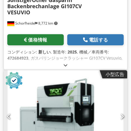
Sonstige/Other
Gasparin
Backenbrechanlage GI107CV
VESUVIO
Schorfheide
8,772 km
価格情報
電話する
コンディション:
新しい
, 製造年:
2025
, 機械／車両番号:
472684923
, ガスパリンジョークラッシャー GI107CV Vesuvio,
クローラトラック式ジョークラッシャー 移動式破砕機GI107
VESUVIOは、汎用性の象徴であり、2つの異なる構成で設計す
小型広告
ることができます。 グリズリー振動フィーダー（GI107C）を
装備し、より伝統的なアプリケーションに適しています。 振動
フィーダーとプレスクリーンを備えた本機（GI107CV）は、微
粉が多く含まれ、原料の水分量が多い過酷なアプリケーション
に適し ています。 特許取得のHCSシステム（Hydraulic
Crushing System）を標準装備し、VESUVIOは は、プロやレン
タル会社の要望に応えるベストアンサーです。 生産能力：約
320TO/H 特許取得済のHCSシステム 比例分配器 with \"Load
Sensing" for optimisation of the system and reduction of