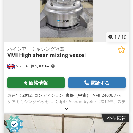
ルやメーカーによって異なる場合があります。このタイプの機
器を選択また は使用する場合は、適切な操作とメンテナンスの
ためにメーカーのガイドラインと仕様を参照することが重要で
す。
1
/
10
ハイシアーミキシング容器
VMI
High shear mixing vessel
Misterton
9,308 km
価格情報
電話する
製造年:
2012
, コンディション:
良好（中古）
, VMI 2400L ハイ
シアミキシングベッセル Djdpfx Acorambyetskr 2012年、ステ
ンレス製、2400Lジャケット付ミキシングベッセル、トップマ
ウント攪拌・掻き取り面、中央ハイシアミキシングシャフ ト、
小型広告
遠心ポンプ付、3Ph