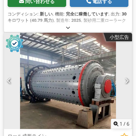
問い合わせる
電話する
れています。ツールマガジンの位置を追加で装備することが 可
能です。 ソフトウエアです。 この機械には、適切なCAD/CAM
コンディション:
新しい
, 機能:
完全に稼働しています
, 出力:
30
ソフトウェアが提供されています。このソフトを使うと、部品
キロワット (40.79 馬力)
, 製造年:
2025
, 製砂用二重ローラーク
の設計を素早く簡単に行うことができ、そ れをプログラムがい
ラッシャーは、ローラー製砂機としても知られ、2つのローラ
わゆるGコードに変換してくれるのです。また、他のプログラ
ーを利用して岩石、石、鉱石などの粗粒材料を粉砕し、よ り細
小型広告
ムから完成したファイルを取り込むことも可能です。
かい粒子に再形成する処理機です。このタイプの装置は、建設
CONTROL: 本機の制御には、独自のプロセッサーとオペレーテ
用骨材、人工砂、およびさまざまな産業で使用されるその他の
ィング・メモリーを搭載したコントローラーが使用されてお
材料の製造に一 般的に使用されます。 ここでは、製砂用二重
り、安定した信頼性の高い動作 を実現しています。
ローラークラッシャーの主な特徴と側面を紹介します： 1.ダブ
ルローラー設計： - 粉砕機には、材料に圧力をかける2つの平
行な逆回転ローラーがあります。ローラー間のギャップは、粉
砕された粒子のサイズを制御するため に調整することができま
す。 2.破砕メカニズム： - 材料は2つのローラーの間に供給さ
れ、ローラーが回転すると、材料は粉砕ゾーンに引き込まれま
す。ローラーが原料を圧縮・粉砕し、目的の サイズにします。
3.材料の供給と排出： - 材料は通常、クラッシャーの上部に供
給され、ローラーの間で粉砕されます。粉砕された材料は機械
の下部から排出されます。 Dodpfx Ajq Ngamoctjkr 4.調整可
能なギャップ設定： - ローラー間のギャップは調整可能で、粉
1
/
6
砕物の最終サイズをコントロールできます。この機能は、異な
る粒度の原料を生産するために不可欠で す。 5.ローラー表面の
ロール成形ライン