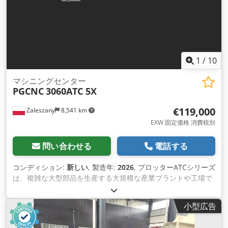
ション。 アライメント用の8倍の調整可能な機械脚 シャフトエ
ッジ：50x25mm T-50クリート-400mmピッチ 2枚重ねの特に
クロスステーブル 常設型オーバーバンド型マグネットセパレー
ター。 永久磁石式オーバーバンド型マグネットセパレーター
TYPE PM1200 メーカー：Die Magnetprofis GmbH & Co.KG
長さ×幅×高さ：1200×550×200mm マグネット式 長さ：
1
/
10
700mm 幅：250mm ギアモーター：0,37KW このタイプの異
なるユニットを常に在庫しています。 個々のシステムの納期
マシニングセンター
PGCNC
3060ATC 5X
は、生産努力にもよりますが、現在約2～3週間です。 私たちの
コアコンピタンスは、お客様が本当に必要としているものを、
€119,000
Zaleszany
8,541 km
正確に提供することです。 私たちは、お客様とともに、カスタ
マイズされた個別のソリューションを開発し、対応するシステ
EXW 固定価格 消費税別
ムを自社生産でお届けしています。 お客様のアプリケーション
に適したソリューションを見つけるために、お気軽にお電話で
問い合わせる
電話する
お問い合わせください。 コンベアベルト、コンベアベルトシス
テム、排出ベルト、ベルトコンベア、マグネットセパレータ
コンディション:
新しい
, 製造年:
2026
, プロッターATCシリーズ
ー、オーバーベルトマグネットセパレーター 、リサイクル、木
は、複雑な大型部品を生産する大規模な産業プラントや工場で
屑、プラスチック、無金属検出、ネオジム、オーバーベルト磁
の業務用として開発されたものです。その特殊な設計 により、
石、マグネットベルトセパレーター
鋳造モデルやヨットなどの生産に適応し、加工時間を大幅に短
小型広告
縮することができます。重切削加工に対応するため、ATC機は
さらに 強 化された構造と、各軸のACサーボドライブをより強