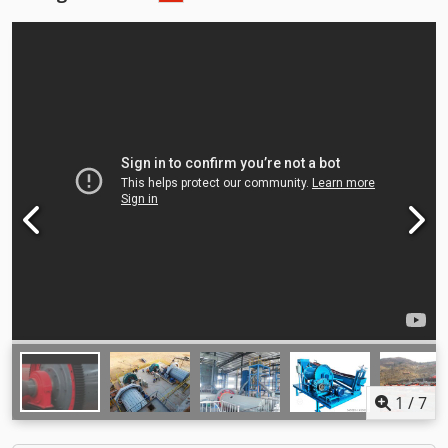
1
/
7