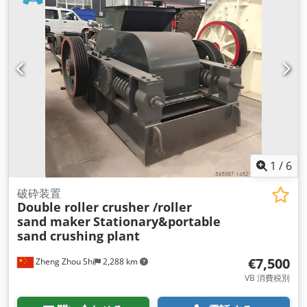
力なものにしました。5軸の存在は、最も要求の厳しいワーク
の加工にも対応できること を 意味します。 オートツールチェ
ンジャー、6ポジションリニアマガジン、ツールハイトセンサ
ーを標準装備したプロッターシリーズです。このソリューショ
ンは、複数のカッターを使用する加工工程を大幅にスピードア
ップさせます。 加工される材料。 - 木 - 木質系材料（チップボ
ード、MDF、OSBなど） - プラスチック - コンポジット - PVC -
ひてつきんぞく CONSTRUCTION（構造）。 工作機械の構造
は、鋼と鋳鉄でできており、高い剛性と加工に伴う過負荷への
耐性を備えています。 作業面 Dodpoiq U Tqjfx Actjkr 工作機
械の使用可能面積は3000×6000[mm]です。 z軸の範囲とガン
トリーのクリアランス。 カスタマイズされたパラメータ
1
/
6
DRIVES 工作機械の駆動にはサーボモーターを使用し、各方向
への十分な加速度と速度を確保しました。X軸とY軸の駆動に
破砕装置
Double roller crusher /roller
は、長寿命で高精度なヘリ カルローラーを採用し、Z軸の駆動
sand maker
Stationary&portable
には高性能なボールねじを使用しています。すべての軸はレー
sand crushing plant
ルガイドで走行します。 SPRING 切削工具の駆動には、強力な
ハイエンドブラシレススピンドルを採用しています。主軸回転
€7,500
Zheng Zhou Shi
2,288 km
数は6,000～24,000rpmです。電源に は周波数変換器を使用
し、主軸よりも大きな電力を供給することで、重負荷時の回転
VB 消費税別
数低下を防いでいます。 TOOL STORAGE。 工作機械には、6
個のHSKコーンを装備したリニアツールマガジンが標準装備さ