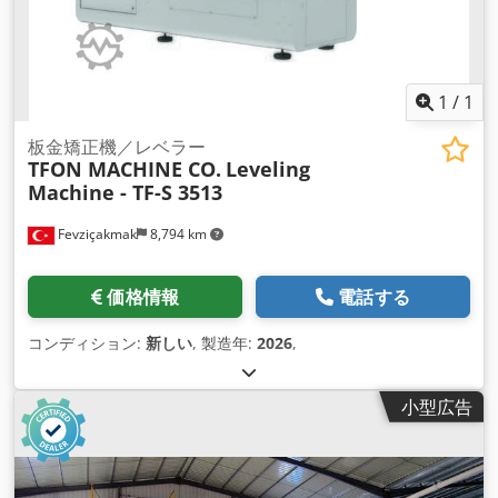
the system. 燃料消費量を約30％削減 破砕作業中も油圧でギャ
ップ調整可能 ウェッジとフォールディングシリンダーによる高
速ブロッキングシステム アンローディング高さ 3000 mm 除塵
タンクポンプ マグネットセパレーター 保証期間：本体稼働開
始から最大稼働時間まで1年間 技術データです。 ジョークラッ
1
/
1
シャー 1020×700mm 破砕ギャップ45～180mm フィードホッ
パー 5m³ - 2000 x 3960 mm 2段式振動スクリーン
板金矯正機／レベラー
TFON MACHINE CO.
Leveling
1020×1800mm メインコンベアベルト 800 x 9600 mm 一定速
Machine - TF-S 3513
度の 4 シリンダーディーゼル機関 82 PS/60 KW の排気ガスの
段階 V。 操作パネル チェーンドライブ 400×3310mm 重量：
Fevziçakmak
8,794 km
kg 搬送長 12900 mm 搬送幅：2530mm 搬送高さ 3200mm 詳
細な情報 使用目的：建築、一般状態：非常に良い、技術状態：
非常に良い、外観状態：非常に良い。 Dsdpshd I Rzjfx Actokr
価格情報
電話する
コンディション:
新しい
, 製造年:
2026
,
小型広告