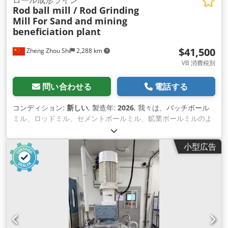
Rod ball mill / Rod Grinding
デザイン： - ローラーの表面は、平滑であるか、またはグリッ
Mill
For Sand and mining
プと粉砕作用を高めるために波形になっています。ローラーの
beneficiation plant
表面デザインの選択は、処理さ れる材料の特性によって決まり
ます。 6.高効率： - ダブルローラークラッシャーは、材料の粉
$41,500
Zheng Zhou Shi
2,288 km
砕と成形の効率が高いことで知られています。デュアルローラ
ー設計は、シングルローラー粉砕機と 比較して、より一貫性の
VB 消費税別
ある制御されたプロセスを提供します。 7.汎用性： - 硬い岩
石、軟らかい岩石、鉱石、その他の骨材など、さまざまな材料
問い合わせる
電話する
に使用できます。特に人工砂の製造に適しています。 8.粉塵と
騒音対策： - 一部のダブルローラクラッシャは、粉塵の排出を
コンディション:
新しい
, 製造年:
2026
, 我々は、バッチボール
抑制し、運転中の騒音を低減する機能を備えており、作業環境
ミル、ロッドミル、セメントボールミル、鉱業ボールミルのよ
を改善します。 9.製砂への応用： - 製砂用ダブルローラークラ
うなボール粉砕機の様々な種類を持って、あなたの特定の 要件
ッシャーは、細骨材や人工砂の製造によく使用される。建設用
に応じて、さらなる詳細については、私たちのチームに連絡す
小型広告
およびその他の用途の高品質砂の生産に使用されます 。 10.メ
ることを歓迎します。 Dsdpfxsq I Nw Is Actekr
ンテナンスと安全性： - 最適な性能を発揮するためには、定期
的なメンテナンスが不可欠です。緊急停止や安全ガードなどの
安全機能は、安全な運転を確保するために 組み込まれることが
多い。 11.モーターと駆動システム： - 強力なモーターと信頼
性の高い駆動システムは、ローラーの回転を駆動し、安定した
効率的な粉砕を行うために不可欠なコンポーネントです。 製砂
用ダブルローラークラッシャーの具体的な設計と機能は、モデ