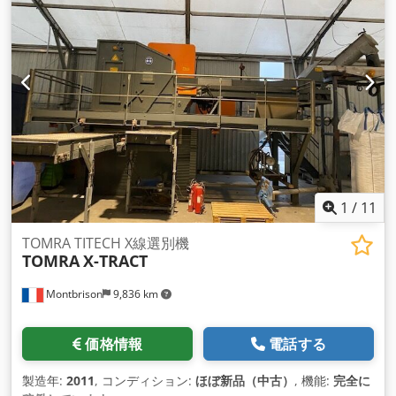
1
/
11
TOMRA TITECH X線選別機
TOMRA
X-TRACT
Montbrison
9,836 km
価格情報
電話する
製造年:
2011
, コンディション:
ほぼ新品（中古）
, 機能:
完全に