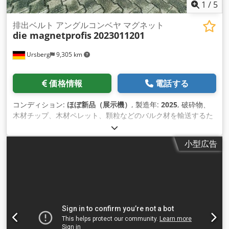
1
/
5
排出ベルト アングルコンベヤ マグネット
die magnetprofis
2023011201
Ursberg
9,305 km
価格情報
電話する
コンディション:
ほぼ新品（展示機）
, 製造年:
2025
, 破砕物、
木材チップ、木材ペレット、顆粒などのバルク材を輸送するた
めの完全なソリューションです。 アルミニウム製アングルコン
ベヤーベルト（下部構造含む 水平範囲2.500mm（調整可能）
小型広告
上昇範囲 5.000mm（調整可能） キンクの角度 35、40、45°。
フィードハイト：水平（個別） 吐出口の高さは個別に調整可能
構造：高さ調節可能（移動可能）。 コンベアベルト幅
500mm（調整可能） コンベヤベルトはPVC、PU、フェルト、
ゴムで供給しています。 Dkjdei Igdfepfx Actjr PUコンベアベ
ルト、クリート、波型エッジ付き。 駆動：モーター1,1KW（調
整可能）、速度約0.3m/sec 接続 220/240V、50Hz 保護等級
IP54 ドライブなどの接続が可能、モーターコントロールはオプ