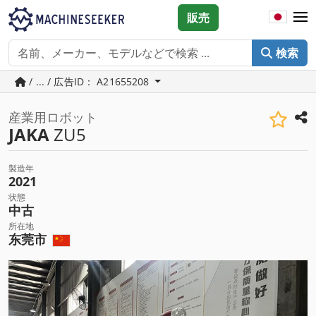
販売
検索
/ ... / 広告ID： A21655208
産業用ロボット
JAKA
ZU5
製造年
2021
状態
中古
所在地
东莞市