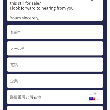
名前*
メール*
電話
企業
土地
郵便番号と所在地