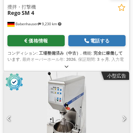
攪拌・打撃機
Rego
SM 4
Babenhausen
9,230 km
価格情報
電話する
コンディション:
工場整備済み（中古）
, 機能:
完全に稼働して
います
, 最終オーバーホール年:
2026
, 保証期間:
3 ヶ月
, 入力電
圧:
400 V
, DGUV認証済み 有効期限:
07/2027
, 全長:
680 mm
,
総重量:
385 kg（キログラム）
, 全幅:
720 mm
, 全高:
1,760
小型広告
mm
, 電気ヒューズ:
16 A
, 入力周波数:
50 ヘルツ
, 空車重量:
385 kg（キログラム）
,