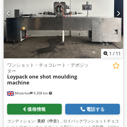
1
/
11
ワンショット・チョコレート・デポジッ
ター
Loypack
one shot moulding
machine
Misterton
9,308 km
価格情報
電話する
コンディション:
良好（中古）
, ロイパックワンショットチョコ
レートデポジッター ステンレス製ワンショット成型機、100Kg