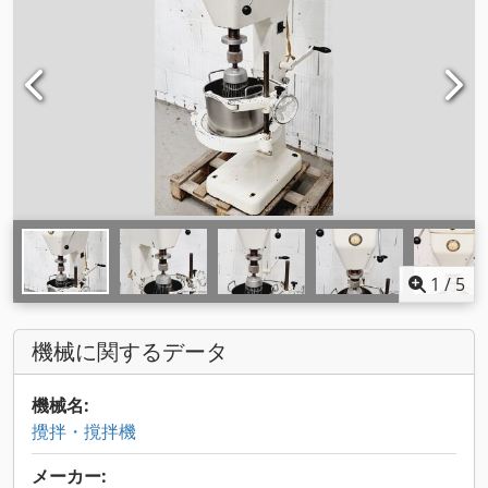
1
/
5
機械に関するデータ
機械名:
攪拌・撹拌機
メーカー: