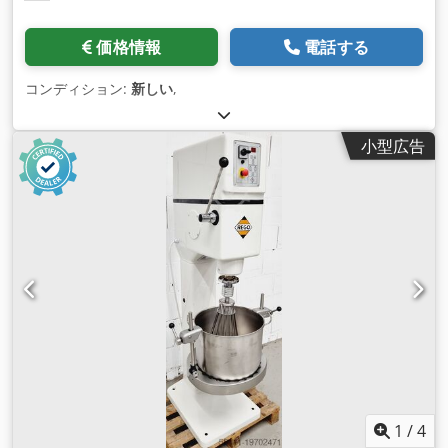
価格情報
電話する
コンディション:
新しい
,
小型広告
1
/
4