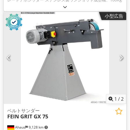
ツインホッパー、モールドはデネスターに装填、温度調節可
能、速度可変、加熱水タンク、ネオ ポリタン製造用モールド
小型広告
300種以上付属、3相電源 Cedsmqm E Repfx Ak Heha
1
/
2
ベルトサンダー
FEIN
GRIT GX 75
Ahaus
9,128 km