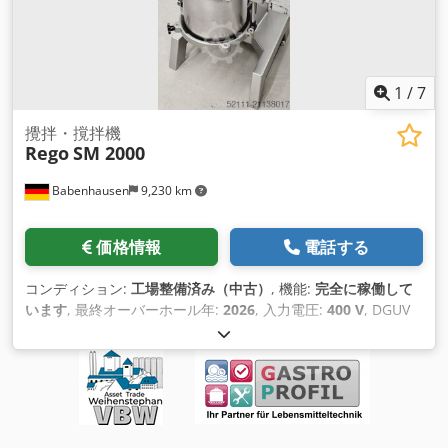
1
/
7
攪拌・撹拌機
Rego
SM 2000
Babenhausen
9,230 km
価格情報
電話する
コンディション:
工場整備済み（中古）
, 機能:
完全に稼働して
います
, 最終オーバーホール年:
2026
, 入力電圧:
400 V
, DGUV
認証済み 有効期限:
07/2027
, 総重量:
320 kg（キログラム）
,
電気ヒューズ:
16 A
, 入力周波数:
50 ヘルツ
, 空車重量:
320
kg（キログラム）
,