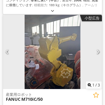
コンディション:
非常に良い（中古）
, 製造年:
2008
, 機能:
完全
に稼働しています
, 積載能力:
180 kg（キログラム）
, アームリ
ーチ:
2,900 mm
,
小型広告
1
/
3
産業用ロボット
FANUC
M710iC/50