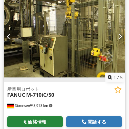
Fanuc
, 装備:
ドキュメント / マニュアル
,
1
/
5
産業用ロボット
FANUC
M-710iC/50
Sittensen
8,918 km
価格情報
電話する