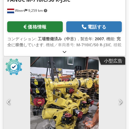
Weert
9,259 km
価格情報
電話する
コンディション:
工場整備済み（中古）
, 製造年:
2007
, 機能:
完
全に稼働しています
, 機械／車両番号:
M-710iC/50 R-J3iC
, 積載
能力:
50 kg（キログラム）
, アームリーチ:
2,050 mm
, コント
ローラーメーカー:
Fanuc
, コントローラモデル:
R-J3iC
, ティー
小型広告
チペンダントメーカー:
Fanuc
, 装備:
ドキュメント / マニュア
ル
,