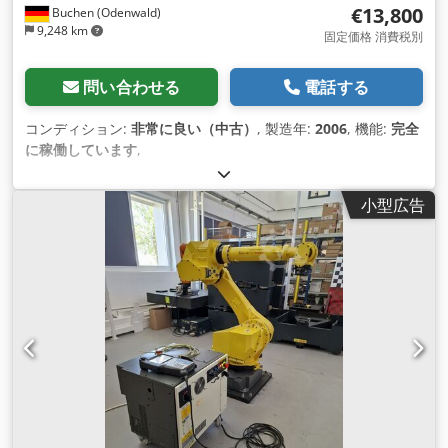
€13,800
Buchen (Odenwald)
9,248 km
固定価格 消費税別
問い合わせる
電話する
コンディション:
非常に良い（中古）
, 製造年:
2006
, 機能:
完全
に稼働しています
,
小型広告