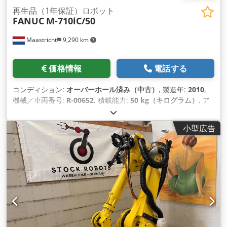
再生品（1年保証）ロボット
FANUC
M-710iC/50
Maastricht
9,290 km
価格情報
電話する
コンディション:
オーバーホール済み（中古）
, 製造年:
2010
,
機械／車両番号:
R-00652
, 積載能力:
50 kg（キログラム）
, ア
ームリーチ:
2,050 mm
, コントローラーメーカー:
R-30iA B-
Size
, ティーチペンダントメーカー:
A05B-2518-C202#EGN
,
小型広告