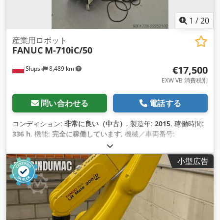
1
/
20
産業用ロボット
FANUC
M-710iC/50
€17,500
Słupsk
8,489 km
EXW VB 消費税別
問い合わせる
電話する
コンディション:
非常に良い（中古）
, 製造年:
2015
, 稼働時間:
336 h
, 機能:
完全に稼働しています
, 機械／車両番号:
R15401069
, 総重量:
560 kg（キログラム）
, 積載能力:
50
kg（キログラム）
, コントローラーメーカー:
FANUC
, コントロ
小型広告
ーラモデル:
R-30iB
, ティーチペンダントメーカー:
FANUC
, テ
ィーチペンダントモデル:
Teach Pendant
,