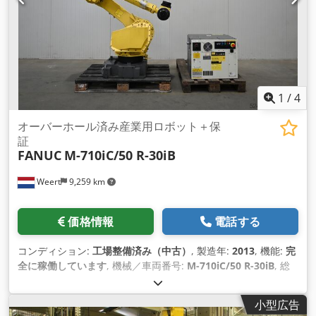
1
/
4
オーバーホール済み産業用ロボット＋保
証
FANUC
M-710iC/50 R-30iB
Weert
9,259 km
価格情報
電話する
コンディション:
工場整備済み（中古）
, 製造年:
2013
, 機能:
完
全に稼働しています
, 機械／車両番号:
M-710iC/50 R-30iB
, 総
重量:
560 kg（キログラム）
, 積載能力:
50 kg（キログラム）
,
アームリーチ:
2,050 mm
, コントローラーメーカー:
Fanuc
, コ
小型広告
ントローラモデル:
R-30iB
, ティーチペンダントメーカー: