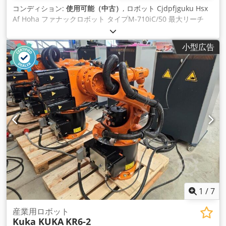
コンディション:
使用可能（中古）
, ロボット Cjdpfjguku Hsx
Af Hoha ファナックロボット タイプM-710iC/50 最大リーチ
2.050 mm 可搬重量 50 kg 最大荷重（kg/lbs） 50kg、J3アーム
15kg 6軸 繰り返し精度 0.07 mm 設置方法 床、アングル、壁、
小型広告
天井
1
/
7
産業用ロボット
Kuka KUKA
KR6-2