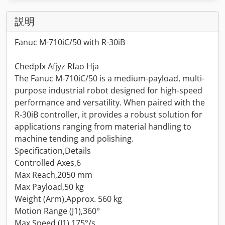
説明
Fanuc M-710iC/50 with R-30iB
Chedpfx Afjyz Rfao Hja
The Fanuc M-710iC/50 is a medium-payload, multi-
purpose industrial robot designed for high-speed
performance and versatility. When paired with the
R-30iB controller, it provides a robust solution for
applications ranging from material handling to
machine tending and polishing.
Specification,Details
Controlled Axes,6
Max Reach,2050 mm
Max Payload,50 kg
Weight (Arm),Approx. 560 kg
Motion Range (J1),360°
Max Speed (J1),175°/s