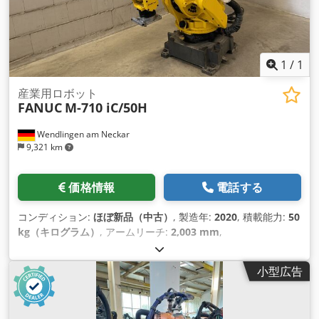
1
/
1
産業用ロボット
FANUC
M-710 iC/50H
Wendlingen am Neckar
9,321 km
価格情報
電話する
コンディション:
ほぼ新品（中古）
, 製造年:
2020
, 積載能力:
50
kg（キログラム）
, アームリーチ:
2,003 mm
,
小型広告