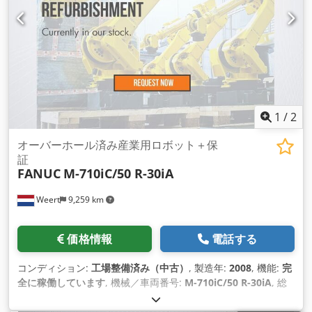
1
/
2
オーバーホール済み産業用ロボット＋保
証
FANUC
M-710iC/50 R-30iA
Weert
9,259 km
価格情報
電話する
コンディション:
工場整備済み（中古）
, 製造年:
2008
, 機能:
完
全に稼働しています
, 機械／車両番号:
M-710iC/50 R-30iA
, 総
重量:
560 kg（キログラム）
, 積載能力:
50 kg（キログラム）
,
アームリーチ:
2,050 mm
, コントローラーメーカー:
Fanuc
, コ