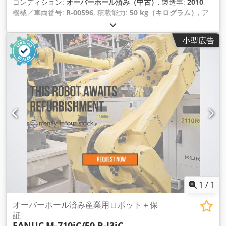
コンディション:
オーバーホール済み（中古）
, 製造年:
2010
,
機械／車両番号:
R-00596
, 積載能力:
50 kg（キログラム）
, ア
ームリーチ:
2,050 mm
, コントローラーメーカー:
R-30iA B-
Size
, ティーチペンダントメーカー:
A05B-2518-C302#EGN
,
小型広告
1
/
1
オーバーホール済み産業用ロボット＋保
証
FANUC
M-710iC/50 R-J3iC