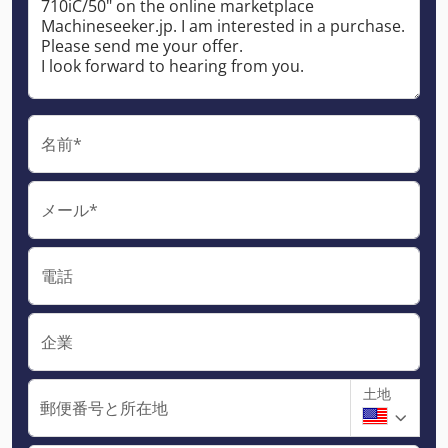
名前*
メール*
電話
企業
土地
郵便番号と所在地