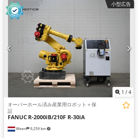
小型広告
ントローラモデル:
R-30iA
, ティーチペンダントメーカー:
Fanuc
, 装備:
ドキュメント / マニュアル
,
1
/
4
オーバーホール済み産業用ロボット＋保
証
FANUC
R-2000iB/210F R-30iA
Weert
9,259 km