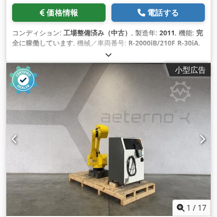
価格情報
電話する
コンディション:
工場整備済み（中古）
, 製造年:
2011
, 機能:
完
全に稼働しています
, 機械／車両番号:
R-2000iB/210F R-30iA
,
積載能力:
210 kg（キログラム）
, アームリーチ:
2,655 mm
, コ
ントローラーメーカー:
Fanuc
, コントローラモデル:
R-30iA
, テ
小型広告
ィーチペンダントメーカー:
Fanuc
, 装備:
ドキュメント / マニ
ュアル
,
1
/
17