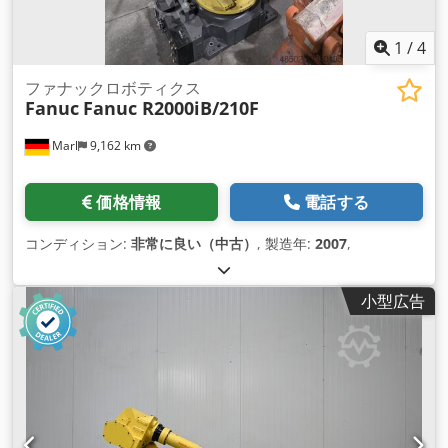
1
/
4
ファナックロボティクス
Fanuc
Fanuc R2000iB/210F
Marl
9,162 km
価格情報
電話する
コンディション:
非常に良い（中古）
, 製造年:
2007
,
小型広告