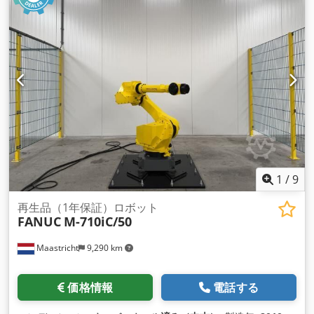
1
/
9
再生品（1年保証）ロボット
FANUC
M-710iC/50
Maastricht
9,290 km
価格情報
電話する