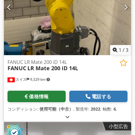
1
/
3
FANUC LR Mate 200 iD 14L
FANUC
LR Mate 200 iD 14L
スイス
9,329 km
価格情報
電話する
コンディション:
使用可能（中古）
, 製造年:
2022
, 軸数:
6
,
小型広告