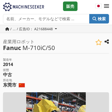
販売
検索
/ ... / 広告ID： A21688448
産業用ロボット
Fanuc
M-710iC/50
製造年
2014
状態
中古
所在地
东莞市