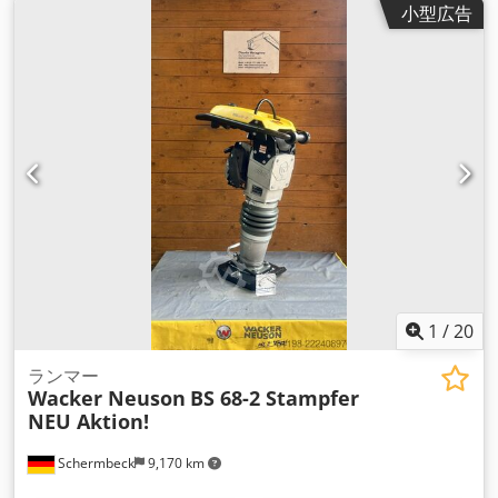
小型広告
1
/
20
ランマー
Wacker Neuson
BS 68-2 Stampfer
NEU Aktion!
Schermbeck
9,170 km