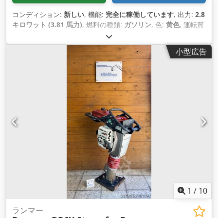
コンディション:
新しい
, 機能:
完全に稼働しています
, 出力:
2.8
キロワット (3.81 馬力)
, 燃料の種類:
ガソリン
, 色:
黄色
, 運転質
量:
58 kg（キログラム）
, 製造年:
2026
, 装備:
UVV安全点検
,
小型広告
1
/
10
ランマー