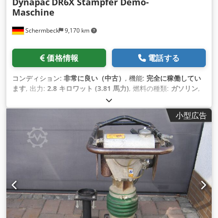
Dynapac
DR6X Stampfer Demo-
Maschine
Schermbeck
9,170 km
価格情報
電話する
コンディション:
非常に良い（中古）
, 機能:
完全に稼働してい
ます
, 出力:
2.8 キロワット (3.81 馬力)
, 燃料の種類:
ガソリン
,
色:
白色
, 運転質量:
58 kg（キログラム）
, 製造年:
2024
, 稼働時
間:
13 h
,
小型広告