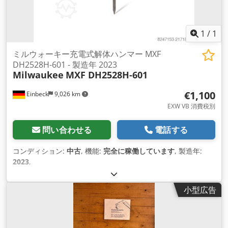
1
/
1
ミルウォーキー充電式解体ハンマー MXF
DH2528H-601 - 製造年 2023
Milwaukee
MXF DH2528H-601
€1,100
Einbeck
9,026 km
EXW VB 消費税別
問い合わせる
電話する
コンディション:
中古
, 機能:
完全に稼働しています
, 製造年:
2023
,
小型広告