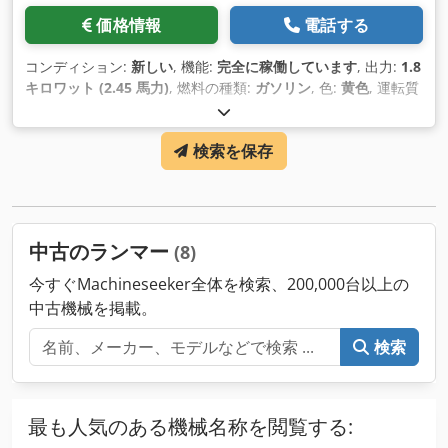
価格情報
電話する
コンディション:
新しい
, 機能:
完全に稼働しています
, 出力:
1.8
キロワット (2.45 馬力)
, 燃料の種類:
ガソリン
, 色:
黄色
, 運転質
量:
64 kg（キログラム）
, 製造年:
2026
, 装備:
UVV安全点検
,
検索を保存
中古のランマー
(8)
今すぐMachineseeker全体を検索、200,000台以上の
中古機械を掲載。
検索
最も人気のある機械名称を閲覧する: