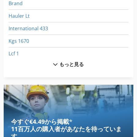
Brand
Hauler Lt
International 433
Kgs 1670
Lcf 1
もっと見る
Ls 703
Meh 5 2 1 8 B
Ng 200
Tak 18
その他
今すぐ€4.49から掲載
*
11百万人の購入者
があなたを待っていま
クランプ ロッド トラック
す