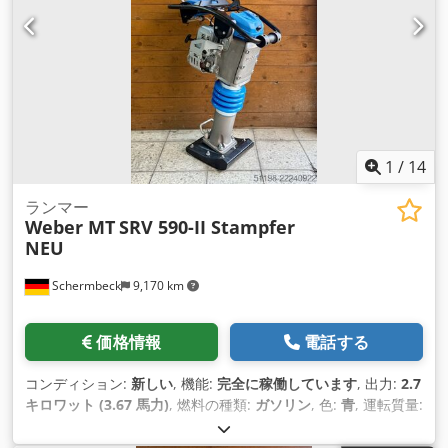
1
/
14
ランマー
Weber MT
SRV 590-II Stampfer
NEU
Schermbeck
9,170 km
価格情報
電話する
コンディション:
新しい
, 機能:
完全に稼働しています
, 出力:
2.7
キロワット (3.67 馬力)
, 燃料の種類:
ガソリン
, 色:
青
, 運転質量:
62 kg（キログラム）
, 製造年:
2026
, 装備:
UVV安全点検
,