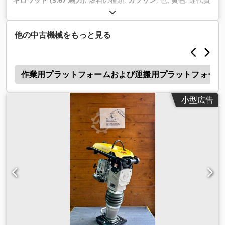
量:
64 kg（キログラム）
, 製造年:
2026
, 装備:
UVV安全点検
,
他の中古機械をもっと見る
Y
作業用プラットフォームおよび運搬用プラットフォーム
小型広告