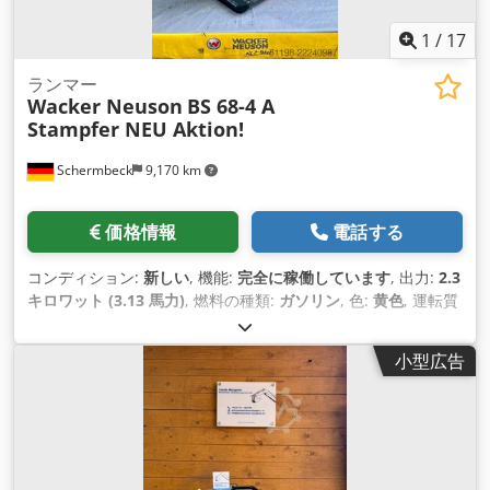
1
/
17
ランマー
Wacker Neuson
BS 68-4 A
Stampfer NEU Aktion!
Schermbeck
9,170 km
価格情報
電話する
コンディション:
新しい
, 機能:
完全に稼働しています
, 出力:
2.3
キロワット (3.13 馬力)
, 燃料の種類:
ガソリン
, 色:
黄色
, 運転質
量:
70 kg（キログラム）
, 製造年:
2026
, 装備:
UVV安全点検
,
小型広告