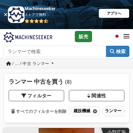
Machineseeker
アプリへ
ストアで無料
販売
検索
/ ... / 中古 ランマー
ランマー 中古を買う
(8)
フィルター
関連性
建設機械
ランマー
すべてのフィルターを削除
小型広告