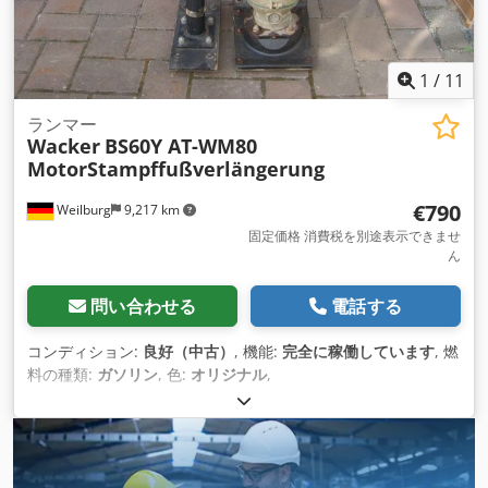
1
/
11
ランマー
Wacker
BS60Y AT-WM80
MotorStampffußverlängerung
€790
Weilburg
9,217 km
固定価格 消費税を別途表示できませ
ん
問い合わせる
電話する
コンディション:
良好（中古）
, 機能:
完全に稼働しています
, 燃
料の種類:
ガソリン
, 色:
オリジナル
,