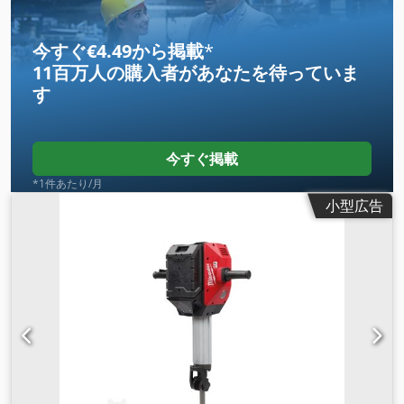
今すぐ€4.49から掲載
*
11百万人の購入者
があなたを待っていま
す
今すぐ掲載
*1件あたり/月
小型広告