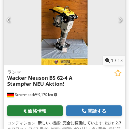
1
/
13
ランマー
Wacker Neuson
BS 62-4 A
Stampfer NEU Aktion!
Schermbeck
9,170 km
価格情報
電話する
コンディション:
新しい
, 機能:
完全に稼働しています
, 出力:
2.7
キロワット (3.67 馬力)
, 燃料の種類:
ガソリン
, 色:
黄色
, 運転質