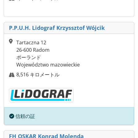
P.P.U.H. Lidograf Krzyssztof Wójcik
Tartaczna 12
26-600 Radom
ポーランド
Województwo mazowieckie
8,516 キロメートル
信頼の証
FH OSKAR Konrad Molenda