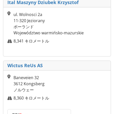
Ital Maszyny Dziubek Krzysztof
ul. Wolnosci 2a
11-320 Jeziorany
ポーランド
Województwo warmińsko-mazurskie
8,341 キロメートル
Wictus ReUs AS
Baneveien 32
3612 Kongsberg
ノルウェー
8,360 キロメートル