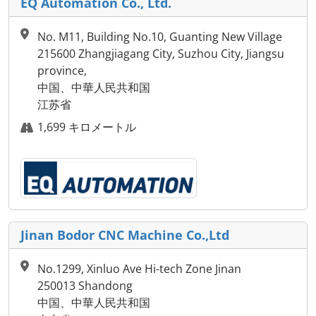
EQ Automation Co., Ltd.
No. M11, Building No.10, Guanting New Village
215600 Zhangjiagang City, Suzhou City, Jiangsu
province,
中国、中華人民共和国
江苏省
1,699 キロメートル
Jinan Bodor CNC Machine Co.,Ltd
No.1299, Xinluo Ave Hi-tech Zone Jinan
250013 Shandong
中国、中華人民共和国