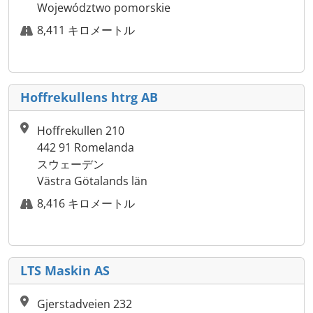
Województwo pomorskie
8,411 キロメートル
Hoffrekullens htrg AB
Hoffrekullen 210
442 91 Romelanda
スウェーデン
Västra Götalands län
8,416 キロメートル
LTS Maskin AS
Gjerstadveien 232