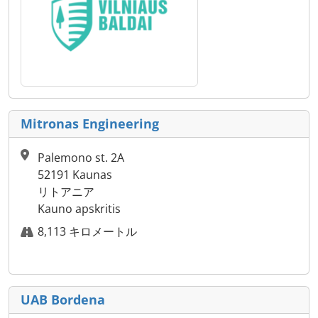
Mitronas Engineering
Palemono st. 2A
52191 Kaunas
リトアニア
Kauno apskritis
8,113 キロメートル
UAB Bordena