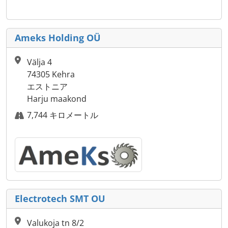
Ameks Holding OÜ
Välja 4
74305 Kehra
エストニア
Harju maakond
7,744 キロメートル
Electrotech SMT OU
Valukoja tn 8/2