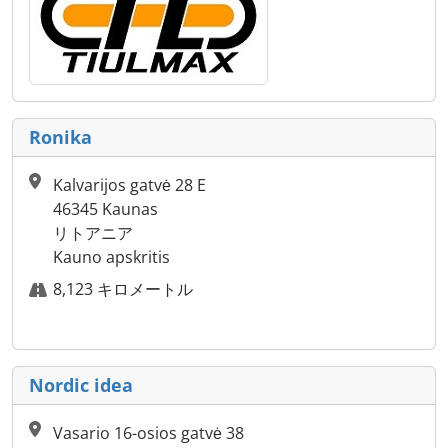
Ronika
Kalvarijos gatvė 28 E
46345 Kaunas
リトアニア
Kauno apskritis
8,123 キロメートル
Nordic idea
Vasario 16-osios gatvė 38