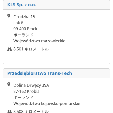
KLS Sp. z o.o.
Grodzka 15
Lok 6
09-400 Płock
ポーランド
Województwo mazowieckie
8,501 キロメートル
Przedsiębiorstwo Trans-Tech
Dolina Drwęcy 39A
87-162 Krobia
ポーランド
Województwo kujawsko-pomorskie
8,508 キロメートル