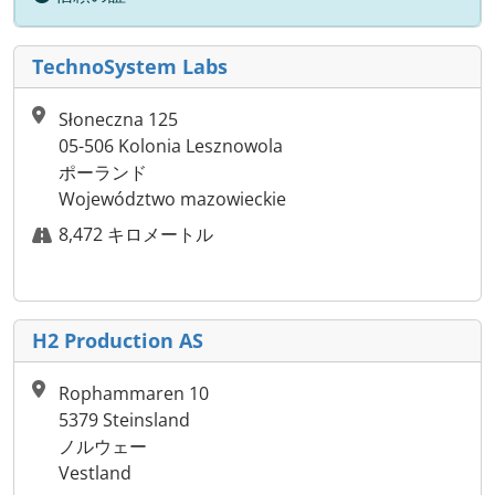
TechnoSystem Labs
Słoneczna 125
05-506 Kolonia Lesznowola
ポーランド
Województwo mazowieckie
8,472 キロメートル
H2 Production AS
Rophammaren 10
5379 Steinsland
ノルウェー
Vestland