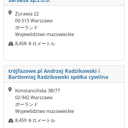
Żurawia 22
00-515 Warszawa
ポーランド
Województwo mazowieckie
8,458 キロメートル
trójfazowe.pl Andrzej Radzikowski i
Bartłomiej Radzikowski spółka cywilna
Konstancińska 3B/77
02-942 Warszawa
ポーランド
Województwo mazowieckie
8,459 キロメートル