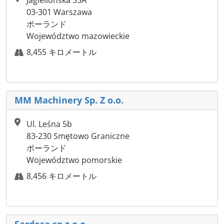
03-301 Warszawa
ポーランド
Województwo mazowieckie
8,455 キロメートル
MM Machinery Sp. Z o.o.
Ul. Leśna 5b
83-230 Smętowo Graniczne
ポーランド
Województwo pomorskie
8,456 キロメートル
Sardesa sp.z.o.o.