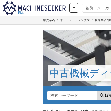
日本
販売業者
オートメーション技術
販売業者 制御
中古機械ディ
販