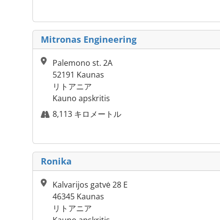
Mitronas Engineering
Palemono st. 2A
52191 Kaunas
リトアニア
Kauno apskritis
8,113 キロメートル
Ronika
Kalvarijos gatvė 28 E
46345 Kaunas
リトアニア