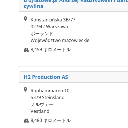
trójfazowe.pl Andrzej Radzikowski i Bar
cywilna
Konstancińska 3B/77
02-942 Warszawa
ポーランド
Województwo mazowieckie
8,459 キロメートル
H2 Production AS
Rophammaren 10
5379 Steinsland
ノルウェー
Vestland
8,480 キロメートル