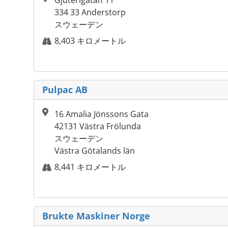
Gjuterigatan 11
334 33 Anderstorp
スウェーデン
8,403 キロメートル
Pulpac AB
16 Amalia Jönssons Gata
42131 Västra Frölunda
スウェーデン
Västra Götalands län
8,441 キロメートル
Brukte Maskiner Norge