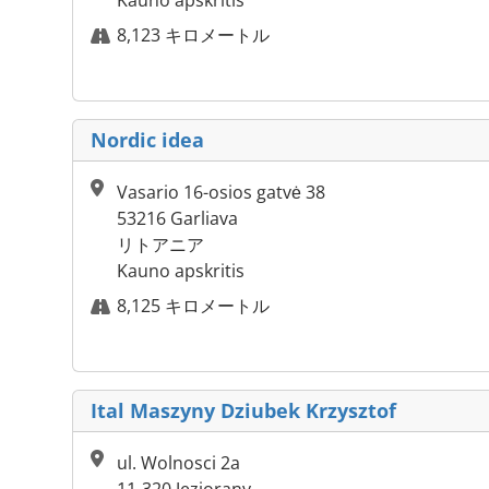
Kauno apskritis
8,123 キロメートル
Nordic idea
Vasario 16-osios gatvė 38
53216 Garliava
リトアニア
Kauno apskritis
8,125 キロメートル
Ital Maszyny Dziubek Krzysztof
ul. Wolnosci 2a