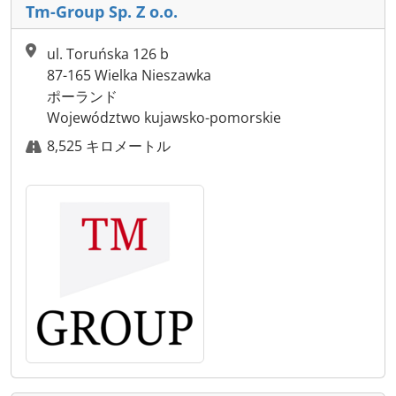
Tm-Group Sp. Z o.o.
ul. Toruńska 126 b
87-165 Wielka Nieszawka
ポーランド
Województwo kujawsko-pomorskie
8,525 キロメートル