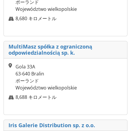
ポーランド
Województwo wielkopolskie
8,680 キロメートル
MultiMasz spółka z ograniczoną
odpowiedzialnością sp. k.
Gola 33A
63-640 Bralin
ポーランド
Województwo wielkopolskie
8,688 キロメートル
Iris Galerie Distribution sp. z o.o.