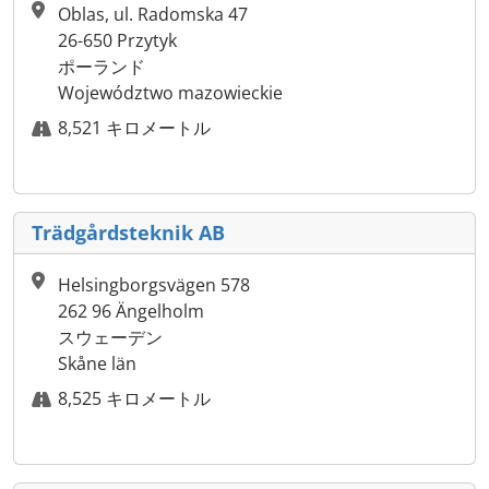
Oblas, ul. Radomska 47
26-650 Przytyk
ポーランド
Województwo mazowieckie
8,521 キロメートル
Trädgårdsteknik AB
Helsingborgsvägen 578
262 96 Ängelholm
スウェーデン
Skåne län
8,525 キロメートル