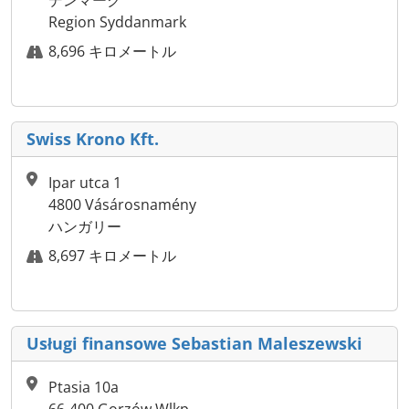
デンマーク
Region Syddanmark
8,696 キロメートル
Swiss Krono Kft.
Ipar utca 1
4800 Vásárosnamény
ハンガリー
8,697 キロメートル
Usługi finansowe Sebastian Maleszewski
Ptasia 10a