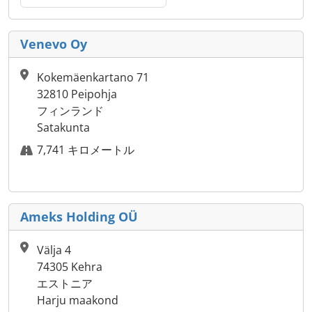
Venevo Oy
Kokemäenkartano 71
32810 Peipohja
フィンランド
Satakunta
7,741 キロメートル
Ameks Holding OÜ
Välja 4
74305 Kehra
エストニア
Harju maakond