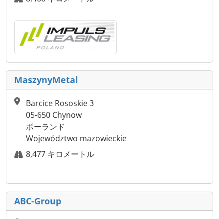
MaszynyMetal
Barcice Rososkie 3
05-650 Chynow
ポーランド
Województwo mazowieckie
8,477 キロメートル
ABC-Group