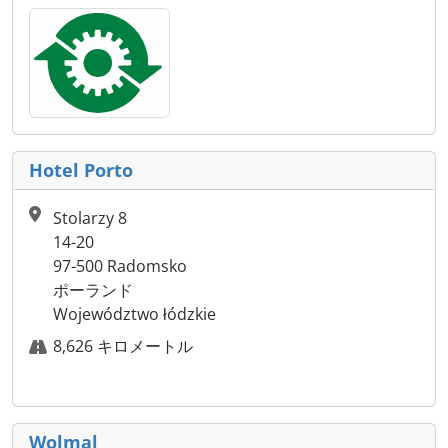
Hotel Porto
Stolarzy 8
14-20
97-500 Radomsko
ポーランド
Województwo łódzkie
8,626 キロメートル
Wolmal