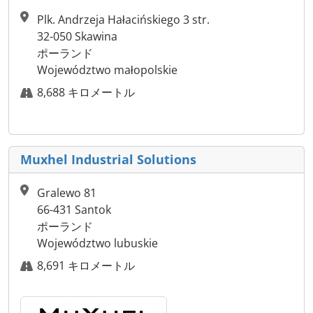
Plk. Andrzeja Hałacińskiego 3 str.
32-050 Skawina
ポーランド
Województwo małopolskie
8,688 キロメートル
Muxhel Industrial Solutions
Gralewo 81
66-431 Santok
ポーランド
Województwo lubuskie
8,691 キロメートル