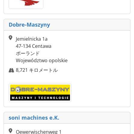
Dobre-Maszyny
Jemielnicka 1a
47-134 Centawa
ポーランド
Województwo opolskie
8,721 キロメートル
soni machines e.K.
Oewerwischenweg 1