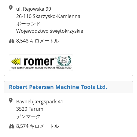
ul. Rejowska 99
26-110 Skarżysko-Kamienna
ポーランド
Województwo świętokrzyskie
8,548 キロメートル
Robert Petersen Machine Tools Ltd.
Bavnebjærgspark 41
3520 Farum
デンマーク
8,574 キロメートル