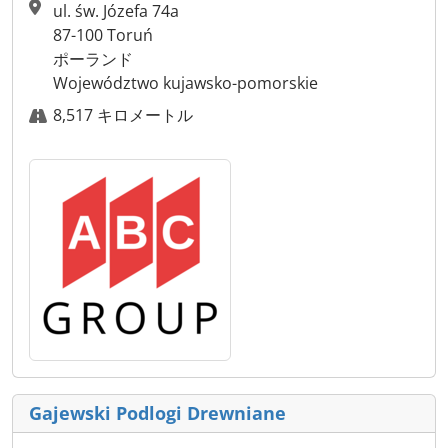
ul. św. Józefa 74a
87-100 Toruń
ポーランド
Województwo kujawsko-pomorskie
8,517 キロメートル
Gajewski Podlogi Drewniane