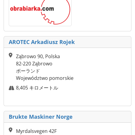
AROTEC Arkadiusz Rojek
Ząbrowo 90, Polska
82-220 Ząbrowo
ポーランド
Województwo pomorskie
8,405 キロメートル
Brukte Maskiner Norge
Myrdalsvegen 42F