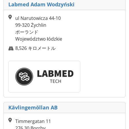
Labmed Adam Wodzyński
ul Narutowicza 44-10
99-320 Żychlin
ポーランド
Województwo łódzkie
8,526 キロメートル
Kävlingemöllan AB
Timmergatan 11
276 30 Borrby