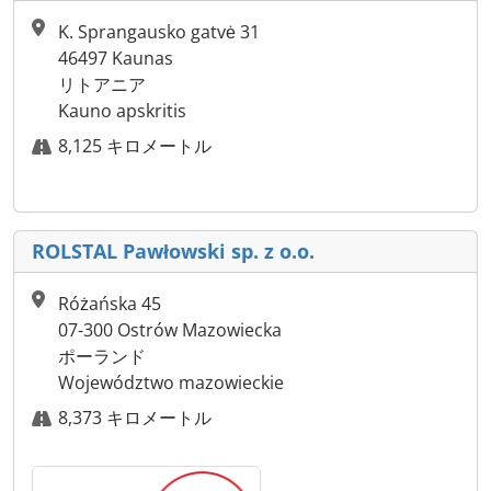
K. Sprangausko gatvė 31
46497 Kaunas
リトアニア
Kauno apskritis
8,125 キロメートル
ROLSTAL Pawłowski sp. z o.o.
Różańska 45
07-300 Ostrów Mazowiecka
ポーランド
Województwo mazowieckie
8,373 キロメートル