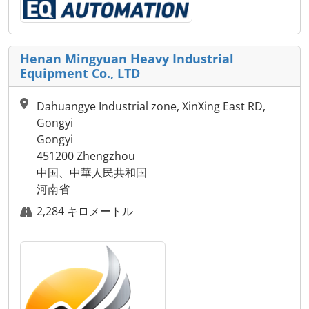
Henan Mingyuan Heavy Industrial
Equipment Co., LTD
Dahuangye Industrial zone, XinXing East RD,
Gongyi
Gongyi
451200 Zhengzhou
中国、中華人民共和国
河南省
2,284 キロメートル