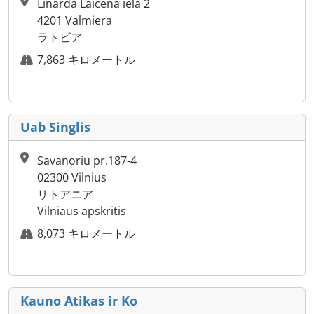
Linarda Laicena iela 2
4201 Valmiera
ラトビア
7,863 キロメートル
Uab Singlis
Savanoriu pr.187-4
02300 Vilnius
リトアニア
Vilniaus apskritis
8,073 キロメートル
Kauno Atikas ir Ko