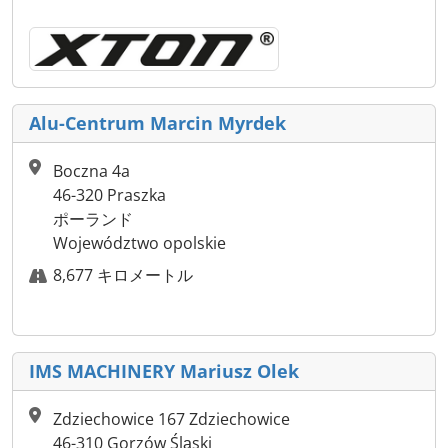
Alu-Centrum Marcin Myrdek
Boczna 4a
46-320 Praszka
ポーランド
Województwo opolskie
8,677 キロメートル
IMS MACHINERY Mariusz Olek
Zdziechowice 167 Zdziechowice
46-310 Gorzów Śląski