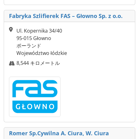
Fabryka Szlifierek FAS – Głowno Sp. z o.o.
Ul. Kopernika 34/40
95-015 Głowno
ポーランド
Województwo łódzkie
8,544 キロメートル
Romer Sp.Cywilna A. Ciura, W. Ciura