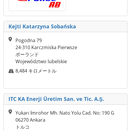
Kejti Katarzyna Sobańska
Pogodna 79
24-310 Karczmiska Pierwsze
ポーランド
Województwo lubelskie
8,484 キロメートル
ITC KA Enerji Üretim San. ve Tic. A.Ş.
Yukarı İmrohor Mh. Nato Yolu Cad. No: 190 G
06270 Ankara
トルコ