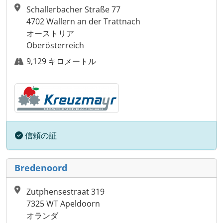
Schallerbacher Straße 77
4702 Wallern an der Trattnach
オーストリア
Oberösterreich
9,129 キロメートル
信頼の証
Bredenoord
Zutphensestraat 319
7325 WT Apeldoorn
オランダ