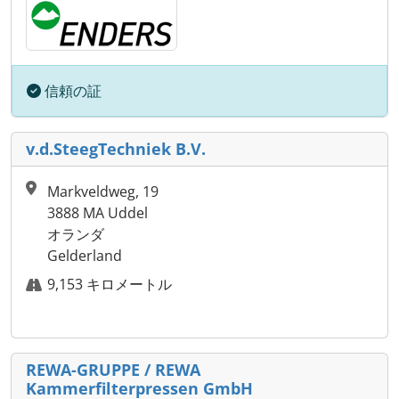
信頼の証
v.d.SteegTechniek B.V.
Markveldweg, 19
3888 MA Uddel
オランダ
Gelderland
9,153 キロメートル
REWA-GRUPPE / REWA
Kammerfilterpressen GmbH