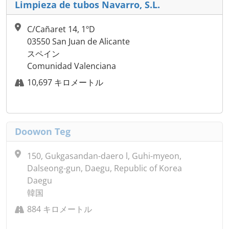
Limpieza de tubos Navarro, S.L.
C/Cañaret 14, 1ºD
03550 San Juan de Alicante
スペイン
Comunidad Valenciana
10,697 キロメートル
Doowon Teg
150, Gukgasandan-daero l, Guhi-myeon,
Dalseong-gun, Daegu, Republic of Korea
Daegu
韓国
884 キロメートル