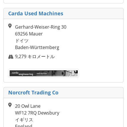
Carda Used Machines
Gerhard-Weiser-Ring 30
69256 Mauer
ドイツ
Baden-Württemberg
9,279 キロメートル
Norcroft Trading Co
20 Owl Lane
WF12 7RQ Dewsbury
イギリス
England