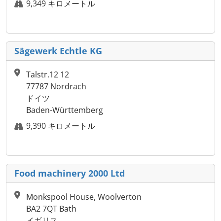
9,349 キロメートル
Sägewerk Echtle KG
Talstr.12 12
77787 Nordrach
ドイツ
Baden-Württemberg
9,390 キロメートル
Food machinery 2000 Ltd
Monkspool House, Woolverton
BA2 7QT Bath
イギリス