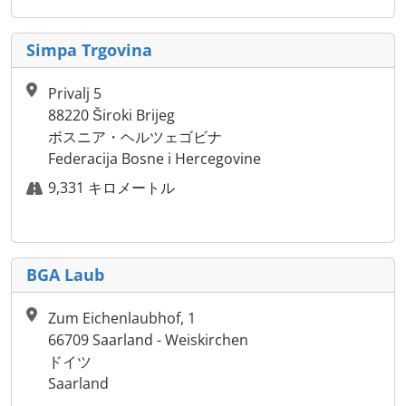
Simpa Trgovina
Privalj 5
88220 Široki Brijeg
ボスニア・ヘルツェゴビナ
Federacija Bosne i Hercegovine
9,331 キロメートル
BGA Laub
Zum Eichenlaubhof, 1
66709 Saarland - Weiskirchen
ドイツ
Saarland