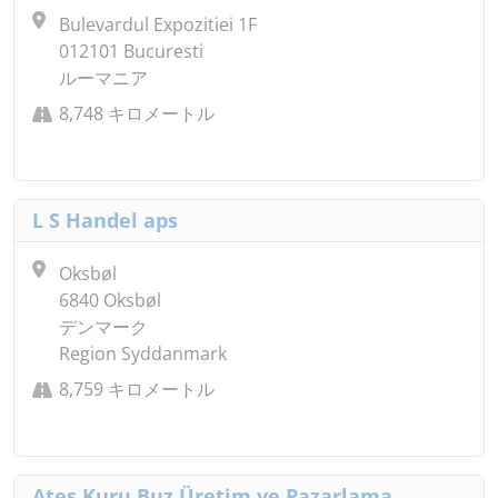
Bulevardul Expozitiei 1F
012101 Bucuresti
ルーマニア
8,748 キロメートル
L S Handel aps
Oksbøl
6840 Oksbøl
デンマーク
Region Syddanmark
8,759 キロメートル
Ates Kuru Buz Üretim ve Pazarlama