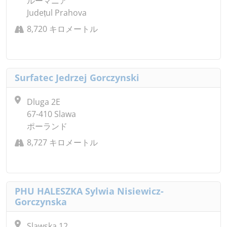
ルーマニア
Județul Prahova
8,720 キロメートル
Surfatec Jedrzej Gorczynski
Dluga 2E
67-410 Slawa
ポーランド
8,727 キロメートル
PHU HALESZKA Sylwia Nisiewicz-
Gorczynska
Slawska 12