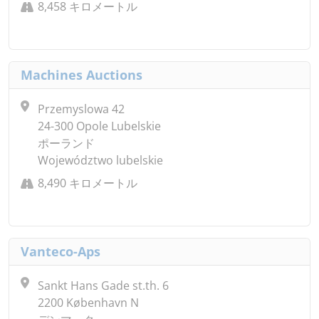
8,458 キロメートル
Machines Auctions
Przemyslowa 42
24-300 Opole Lubelskie
ポーランド
Województwo lubelskie
8,490 キロメートル
Vanteco-Aps
Sankt Hans Gade st.th. 6
2200 København N