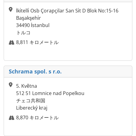
İki̇telli̇ Osb Çorapçilar San Si̇t D Blok No:15-16
Başakşehi̇r
34490 İstanbul
トルコ
8,811 キロメートル
Schrama spol. s r.o.
5. Května
512 51 Lomnice nad Popelkou
チェコ共和国
Liberecký kraj
8,870 キロメートル