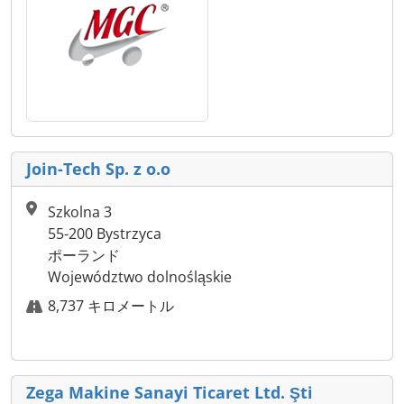
Join-Tech Sp. z o.o
Szkolna 3
55-200 Bystrzyca
ポーランド
Województwo dolnośląskie
8,737 キロメートル
Zega Makine Sanayi Ticaret Ltd. Şti