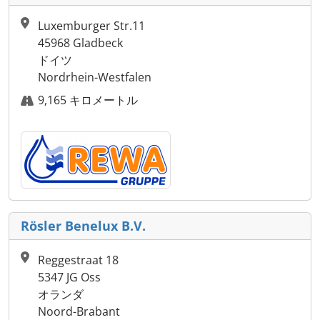
Luxemburger Str.11
45968 Gladbeck
ドイツ
Nordrhein-Westfalen
9,165 キロメートル
Rösler Benelux B.V.
Reggestraat 18
5347 JG Oss
オランダ
Noord-Brabant