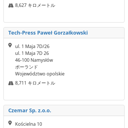
8,627 キロメートル
Tech-Press Paweł Gorzałkowski
ul. 1 Maja 7D/26
ul. 1 Maja 7D 26
46-100 Namysłów
ポーランド
Województwo opolskie
8,711 キロメートル
Czemar Sp. z.o.o.
Kościelna 10