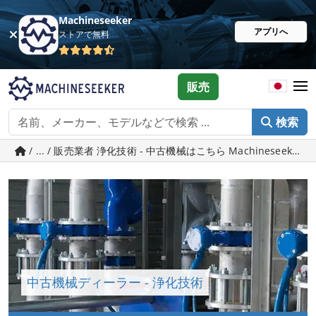
Machineseeker
アプリへ
ストアで無料
販売
検索
/ ... / 販売業者 浄化技術 - 中古機械はこちら Machineseeker.j
中古機械ディーラー - 浄化技術