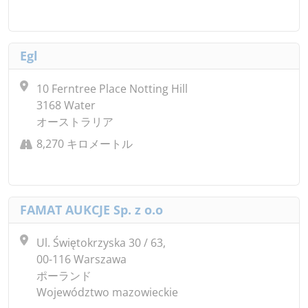
Egl
10 Ferntree Place Notting Hill
3168 Water
オーストラリア
8,270 キロメートル
FAMAT AUKCJE Sp. z o.o
Ul. Świętokrzyska 30 / 63,
00-116 Warszawa
ポーランド
Województwo mazowieckie