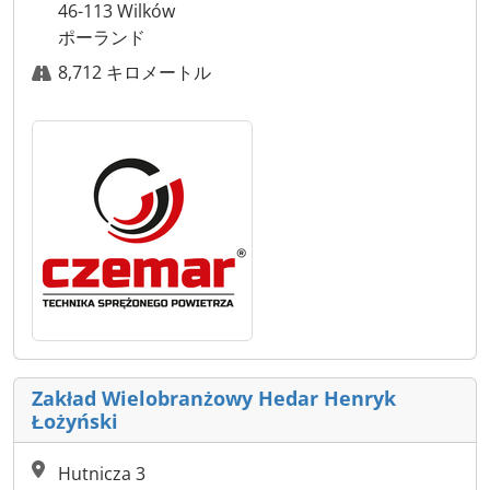
46-113 Wilków
ポーランド
8,712 キロメートル
Zakład Wielobranżowy Hedar Henryk
Łożyński
Hutnicza 3