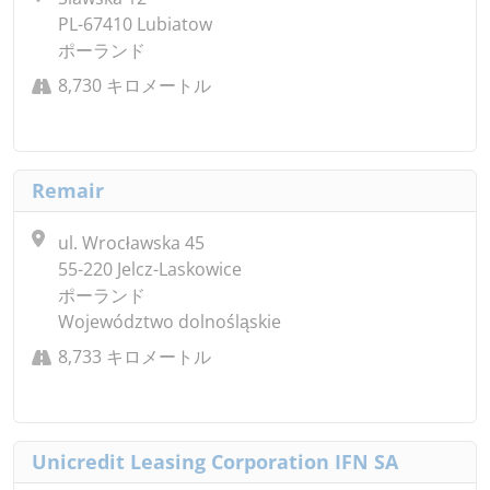
PL-67410 Lubiatow
ポーランド
8,730 キロメートル
Remair
ul. Wrocławska 45
55-220 Jelcz-Laskowice
ポーランド
Województwo dolnośląskie
8,733 キロメートル
Unicredit Leasing Corporation IFN SA