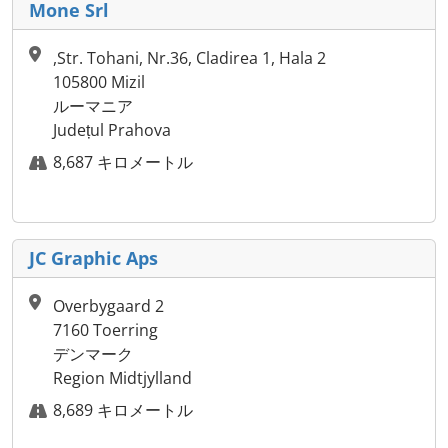
Mone Srl
,Str. Tohani, Nr.36, Cladirea 1, Hala 2
105800 Mizil
ルーマニア
Județul Prahova
8,687 キロメートル
JC Graphic Aps
Overbygaard 2
7160 Toerring
デンマーク
Region Midtjylland
8,689 キロメートル