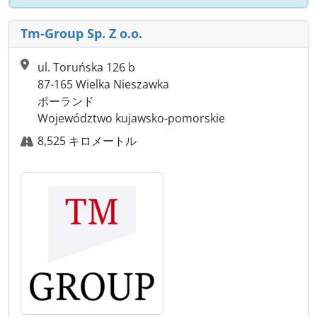
Tm-Group Sp. Z o.o.
ul. Toruńska 126 b
87-165 Wielka Nieszawka
ポーランド
Województwo kujawsko-pomorskie
8,525 キロメートル