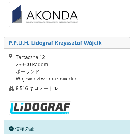
P.P.U.H. Lidograf Krzyssztof Wójcik
Tartaczna 12
26-600 Radom
ポーランド
Województwo mazowieckie
8,516 キロメートル
信頼の証