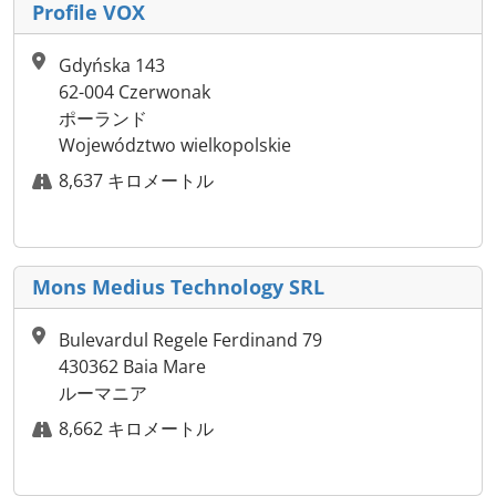
Profile VOX
Gdyńska 143
62-004 Czerwonak
ポーランド
Województwo wielkopolskie
8,637 キロメートル
Mons Medius Technology SRL
Bulevardul Regele Ferdinand 79
430362 Baia Mare
ルーマニア
8,662 キロメートル