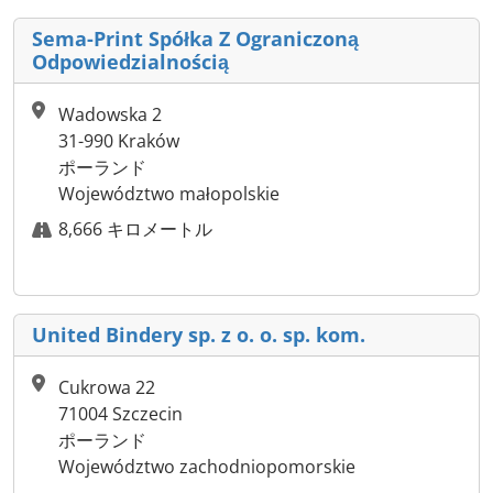
Sema-Print Spółka Z Ograniczoną
Odpowiedzialnością
Wadowska 2
31-990 Kraków
ポーランド
Województwo małopolskie
8,666 キロメートル
United Bindery sp. z o. o. sp. kom.
Cukrowa 22
71004 Szczecin
ポーランド
Województwo zachodniopomorskie