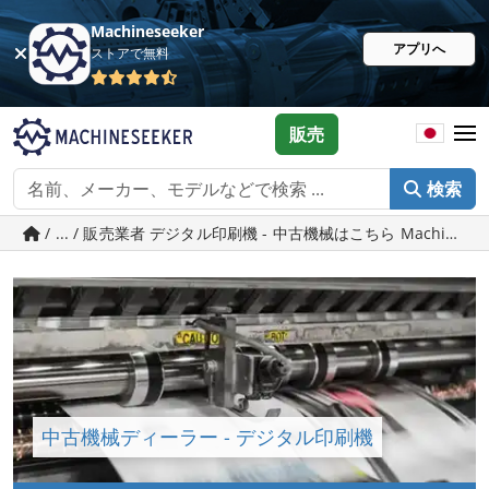
Machineseeker
アプリへ
ストアで無料
販売
検索
/ ... / 販売業者 デジタル印刷機 - 中古機械はこちら Machineseek
中古機械ディーラー - デジタル印刷機