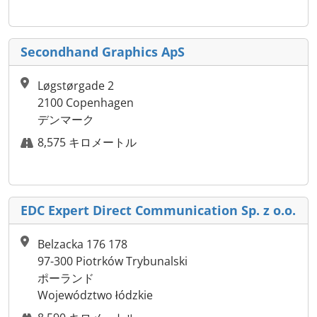
Secondhand Graphics ApS
Løgstørgade 2
2100 Copenhagen
デンマーク
8,575 キロメートル
EDC Expert Direct Communication Sp. z o.o.
Belzacka 176 178
97-300 Piotrków Trybunalski
ポーランド
Województwo łódzkie