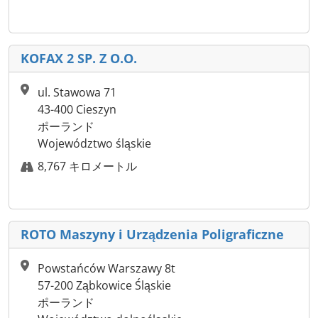
KOFAX 2 SP. Z O.O.
ul. Stawowa 71
43-400 Cieszyn
ポーランド
Województwo śląskie
8,767 キロメートル
ROTO Maszyny i Urządzenia Poligraficzne
Powstańców Warszawy 8t
57-200 Ząbkowice Śląskie
ポーランド