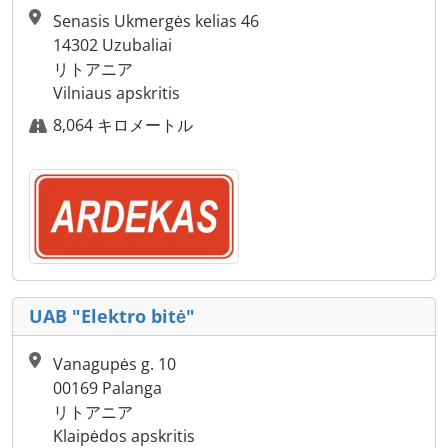
Senasis Ukmergės kelias 46
14302 Uzubaliai
リトアニア
Vilniaus apskritis
8,064 キロメートル
UAB "Elektro bitė"
Vanagupės g. 10
00169 Palanga
リトアニア
Klaipėdos apskritis