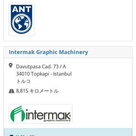
Intermak Graphic Machinery
Davutpasa Cad. 73 / A
34010 Topkapi - Istanbul
トルコ
8,815 キロメートル