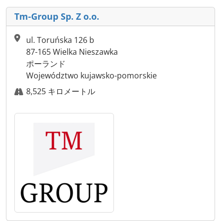
Tm-Group Sp. Z o.o.
ul. Toruńska 126 b
87-165 Wielka Nieszawka
ポーランド
Województwo kujawsko-pomorskie
8,525 キロメートル