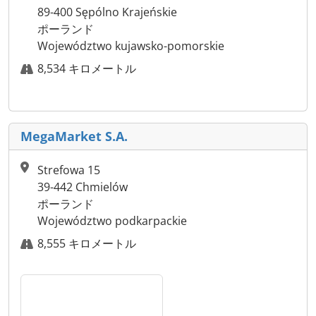
89-400 Sępólno Krajeńskie
ポーランド
Województwo kujawsko-pomorskie
8,534 キロメートル
MegaMarket S.A.
Strefowa 15
39-442 Chmielów
ポーランド
Województwo podkarpackie
8,555 キロメートル