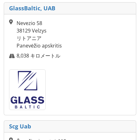
GlassBaltic, UAB
Nevezio 58
38129 Velzys
リトアニア
Panevėžio apskritis
8,038 キロメートル
Scg Uab