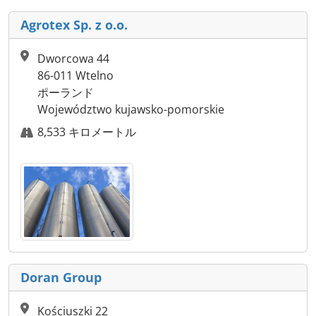
Agrotex Sp. z o.o.
Dworcowa 44
86-011 Wtelno
ポーランド
Województwo kujawsko-pomorskie
8,533 キロメートル
Doran Group
Kościuszki 22