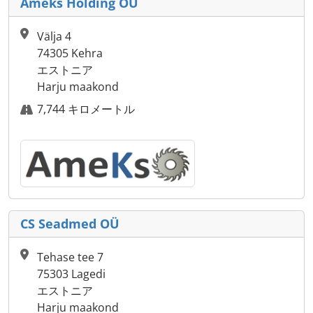
Ameks Holding OÜ
Välja 4
74305 Kehra
エストニア
Harju maakond
7,744 キロメートル
CS Seadmed OÜ
Tehase tee 7
75303 Lagedi
エストニア
Harju maakond