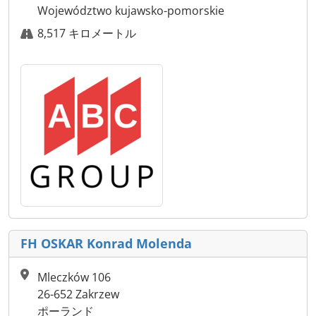
Województwo kujawsko-pomorskie
8,517 キロメートル
FH OSKAR Konrad Molenda
Mleczków 106
26-652 Zakrzew
ポーランド