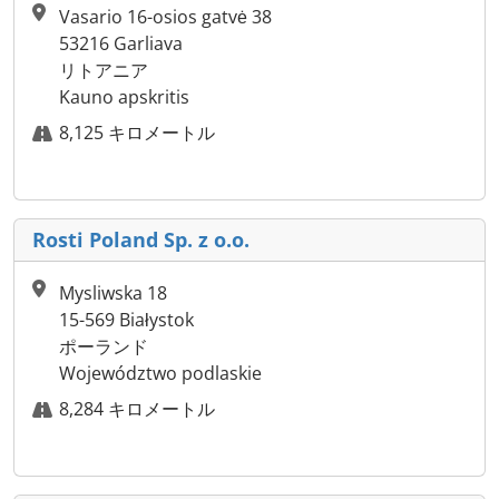
Vasario 16-osios gatvė 38
53216 Garliava
リトアニア
Kauno apskritis
8,125 キロメートル
Rosti Poland Sp. z o.o.
Mysliwska 18
15-569 Białystok
ポーランド
Województwo podlaskie
8,284 キロメートル