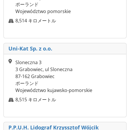
ポーランド
Województwo pomorskie
8,514 キロメートル
Uni-Kat Sp. z o.o.
Sloneczna 3
3 Grabowiec, ul Sloneczna
87-162 Grabowiec
ポーランド
Województwo kujawsko-pomorskie
8,515 キロメートル
P.P.U.H. Lidograf Krzyssztof Wójcik