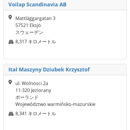
Voilap Scandinavia AB
Mattläggargatan 3
57521 Eksjö
スウェーデン
8,317 キロメートル
Ital Maszyny Dziubek Krzysztof
ul. Wolnosci 2a
11-320 Jeziorany
ポーランド
Województwo warmińsko-mazurskie
8,341 キロメートル