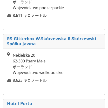
ポーランド
Województwo podkarpackie
8,611 キロメートル
RS-Gitterbox W.Skórzewska R.Skórzewski
Spółka Jawna
Nekielska 20
62-300 Psary Małe
ポーランド
Województwo wielkopolskie
8,623 キロメートル
Hotel Porto