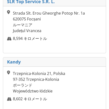
SLR Top Service S.R. L.
Strada Slt. Erou Gheorghe Potop Nr. 1a
620075 Focșani
ルーマニア
Județul Vrancea
8,594 キロメートル
Kandy
Trzepnica-Kolonia 21, Polska
97-352 Trzepnica-Kolonia
ポーランド
Województwo łódzkie
8,602 キロメートル