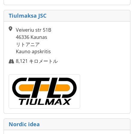
Tiulmaksa JSC
Veiveriu str 51B
46336 Kaunas
リトアニア
Kauno apskritis
8,121 キロメートル
Nordic idea