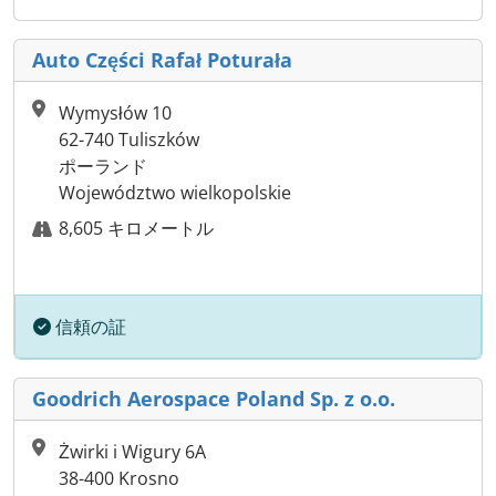
Auto Części Rafał Poturała
Wymysłów 10
62-740 Tuliszków
ポーランド
Województwo wielkopolskie
8,605 キロメートル
信頼の証
Goodrich Aerospace Poland Sp. z o.o.
Żwirki i Wigury 6A
38-400 Krosno