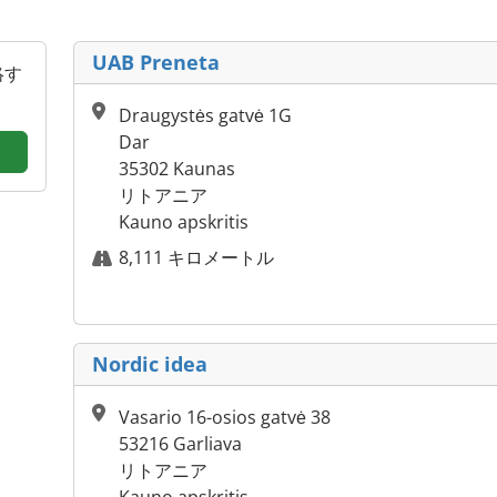
UAB Preneta
絡す
Draugystės gatvė 1G
Dar
35302 Kaunas
リトアニア
Kauno apskritis
8,111 キロメートル
Nordic idea
Vasario 16-osios gatvė 38
53216 Garliava
リトアニア