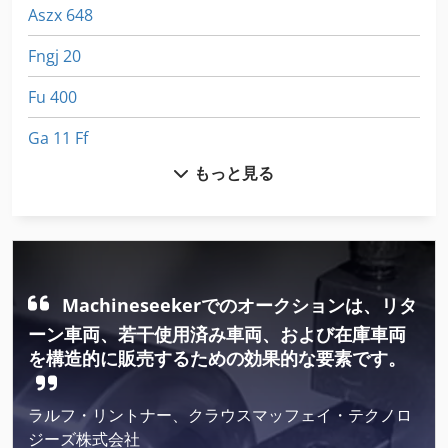
Aszx 648
Fngj 20
Fu 400
Ga 11 Ff
もっと見る
Gx 11 Ff
Idx 23
International 1586
International 433
Machineseekerでのオークションは、リタ
ーン車両、若干使用済み車両、および在庫車両
International 510
を構造的に販売するための効果的な要素です。
Kgs 1670
ラルフ・リントナー、クラウスマッフェイ・テクノロ
Meh 5 2 1 8 B
ジーズ株式会社