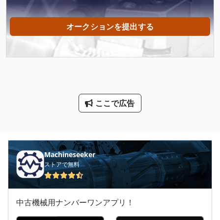
Mfh 5 1 8
オークションを提出する
Mvh 5 1 4 B
Na 3000
Ng 200
Nu 204
ここで広告
Tak 18
Tip
その他
Machineseeker
ストアで無料
ファン 送風機
大きな トラック
中古機械用ナンバーワンアプリ！
洗車