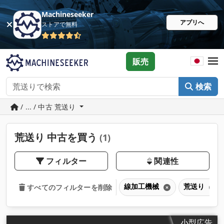
Machineseeker
アプリへ
ストアで無料
販売
検索
/ ... / 中古 荒送り
荒送り 中古を買う
(1)
フィルター
関連性
線加工機械
荒送り
すべてのフィルターを削除
小型広告