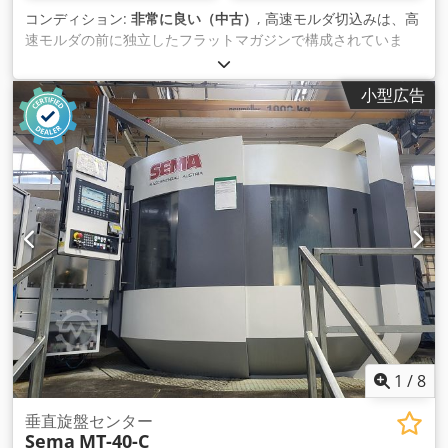
コンディション:
非常に良い（中古）
, 高速モルダ切込みは、高
速モルダの前に独立したフラットマガジンで構成されていま
す。インフィードマガジンは、5.5kW油圧ユニット（ 最大
140m/min）の油圧モーターで駆動されます。 Djdpfxowgbxzs
小型広告
Al Rskr 供給原料のバッファーは、チェーンクロスフィーダー
上に横並びで整列されます。チェーンフィーダーはフェンスま
で部品を搬送します。フェ ンスに隣接するパーツは光ビームで
検出され、最初のローラーが上昇して進入を許可し、搬送ロー
ラーがワークをプレーナーのフィードローラー の下に押し込み
ます。プレーナーの最初の送りローラーは、EM814の運転を可
能にするためにフリーホイールローラーである必要があります
。
1
/
8
垂直旋盤センター
Sema
MT-40-C