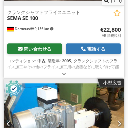
1
/
10
クランクシャフトフライスユニット
SEMA
SE 100
€22,800
Dortmund
9,156 km
VB 消費税別
問い合わせる
電話する
コンディション:
中古
, 製造年:
2005
, クランクシャフトのフラ
イス加工やその他のフライス加工用の旋盤などに取り付け可能
な、非常に良好な状態の中古クランクシャフトフライス 装置1
台 メーカー: SEMA, 原産国: オーストリア モデル: SE 100 製造
小型広告
年： 2005 技術データ スピンドルホルダー ISO 50、同心度/テ
ストマンドレル L=300 mm = 0.01 mm 速度範囲、無段階、現
在2,000 rpmに設定。 スピンドルは3,000 rpmまで設計可能 駆
動力は現在15 kW ミーリングスピンドルは25 kWまで対応可能
です。 ベアリング直径 110 mm ミーリングスピンドルの下に
ある2枚のアダプタープレートは、それぞれネジ止めされてい
ます。これらのプレートは、ご使用の旋盤に使用す ることも、
再加工することも可能です。 フライススピンドルのねじ込み式