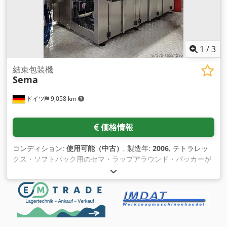
1
/
3
結束包装機
Sema
ドイツ
9,058 km
価格情報
コンディション:
使用可能（中古）
, 製造年:
2006
, テトラレッ
クス・ソフトパック用のセマ・ラップアラウンド・パッカーが
あります。出力：シングルパック：6000/h、6パックトレイ：
1000/h & 3.6s/トレイ、10パックトレイ：600/h & 6s/トレイ。
ドキュメンテーションあり。現地検査可能。 Dsdottbdtepfx Al
Rokr