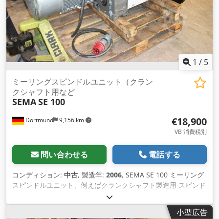
表面: 長さ x 幅: 490 x 250 mm 付属品/特別機能 ミーリングス
ピンドル - ミーリングスピンドル：ミーリングスピンドルは、
旋盤のフェースサポートに取り付けられます。 - 無段階回転数
調整、LENZE社製周波数変換器、30 KWまで対応可能 - 時計回
り/反時計回り回転 - 生涯潤滑スピンドルベアリング - 焼入れ研
削スピンドルによる頑丈な構造 - 高精度 - 2つのベアリングと5
1
/
5
つのスピンドルベアリングを備えたスピンドル - ねじ込み式ス
ピンドルによる工具締め付け - コントロールパネル付き移動台
ミーリングスピンドルユニット（クラン
車 - 緊急停止 - ロック可能なメインスイッチ 主軸駆動ギア： -
クシャフト用など
SEMA
SE 100
長いドライブロッドがスピンドルボアに取り付けられ、ギアボ
ックスに接続されています。 - 無段階速度調整、LENZE 周波数
€18,900
Dortmund
9,156 km
インバーター - 時計回り／反時計回り回転 - ジョグモード 写真
は、クランクシャフト加工用万能旋盤SARO SPA 10 x 3000に
VB 消費税別
本機を取り付けたものです。この旋盤は納品範囲に含まれませ
ん！ ジークフリート・フォルツ工作機械 Dkodpfx Asddziyel
問い合わせる
電話する
Rsr Rüschebrinkstr. D - 44143 ドルトムント - ヴァンベル
コンディション:
中古
, 製造年:
2006
, SEMA SE 100 ミーリング
スピンドルユニット、例えばクランクシャフト製造用 スピンド
ル取付フランジ このギアボックスでの回転数 97 rpm Dkjdpfx
Asddzi Ael Rsr スピンドルは3000 rpmまで対応可能 現在22
小型広告
kWの駆動力 ミーリングスピンドルは25 kWまで対応可能 ベア