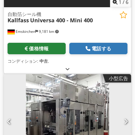
1
/
6
自動箔シール機
Kallfass
Universa 400 - Mini 400
Emskirchen
9,181 km
価格情報
電話する
コンディション:
中古
,
小型広告