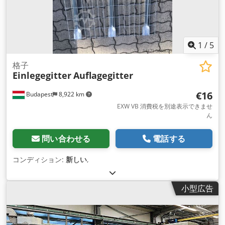
1
/
5
格子
Einlegegitter
Auflagegitter
€16
Budapest
8,922 km
EXW VB 消費税を別途表示できませ
ん
問い合わせる
電話する
コンディション:
新しい
,
小型広告