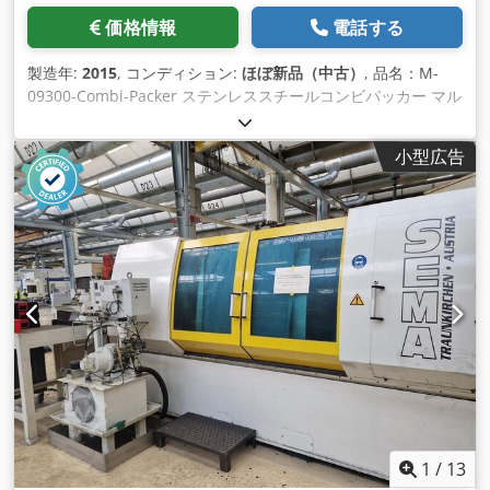
価格情報
電話する
製造年:
2015
, コンディション:
ほぼ新品（中古）
, 品名：M-
09300-Combi-Packer ステンレススチールコンビパッカー マル
チパック 製作者：セマ・システムテクニック 機種名：1400s-
FN-TPW 製造年：2015年09月 コンプリートステンレススチー
小型広告
ル 長く使っていない、新品のようなものです。 Dsdpfxjh Hq
U Us Al Rskr
1
/
13