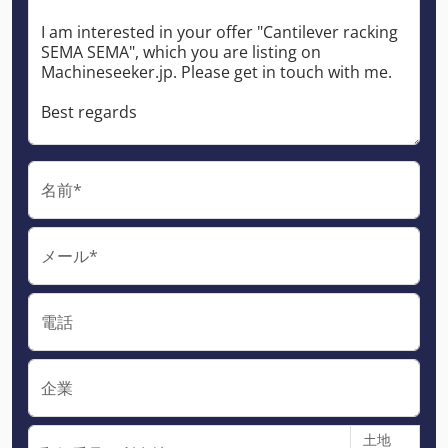
名前*
メール*
電話
企業
土地