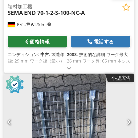
端材加工機
SEMA
END 70-1-2-S-100-NC-A
ドイツ
9,179 km
価格情報
電話する
コンディション:
中古
, 製造年:
2008
, 技術的な詳細 ワーク最大
径: 29 mm ワーク径（最小）: 26 mm ワーク長: 66 mm 本シス
テムは当初、以下のワークサイズに対応していました： 直径
26mm - 29mm 長さ 65mm - 66mm Dkedpolqac Sofx Al Rer
小型広告
クランプ装置やハンドリングなどのパーツを交換することで、
最大径約Ø50mmまで対応可能。 全長は若干の変更で400mm
弱になるでしょう。 この場合も、工具の長さ、部品の加工長さ
などによります。 *