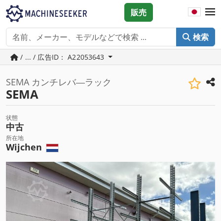
販売
検索
/ ... / 広告ID： A22053643
SEMA カンチレバ―ラック
SEMA
状態
中古
所在地
Wijchen