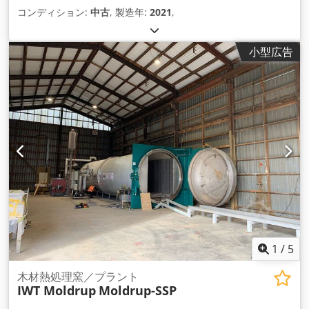
コンディション:
中古
, 製造年:
2021
,
小型広告
1
/
5
木材熱処理窯／プラント
IWT Moldrup
Moldrup-SSP