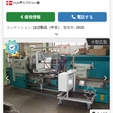
Vejle
8,709 km
価格情報
電話する
コンディション:
ほぼ新品（中古）
, 製造年:
2020
,
小型広告