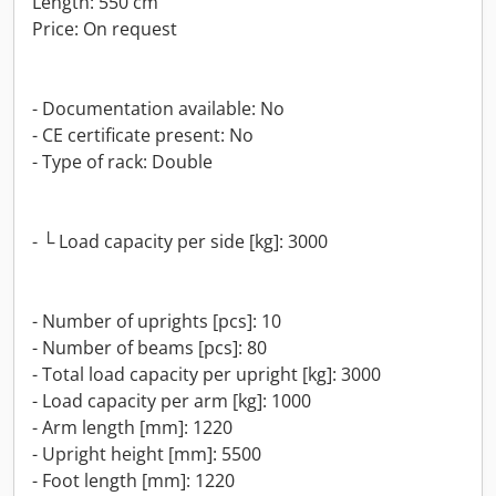
Length: 550 cm
Price: On request
- Documentation available: No
- CE certificate present: No
- Type of rack: Double
- └ Load capacity per side [kg]: 3000
- Number of uprights [pcs]: 10
- Number of beams [pcs]: 80
- Total load capacity per upright [kg]: 3000
- Load capacity per arm [kg]: 1000
- Arm length [mm]: 1220
- Upright height [mm]: 5500
- Foot length [mm]: 1220