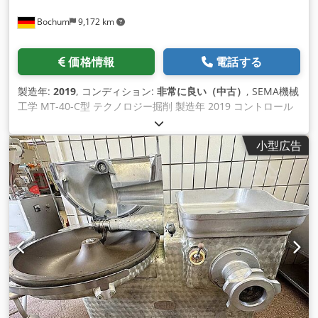
Bochum
9,172 km
価格情報
電話する
製造年:
2019
, コンディション:
非常に良い（中古）
, SEMA機械
工学 MT-40-C型 テクノロジー掘削 製造年 2019 コントロール
ユニット 技術仕様 操舵 - CNC制御：SIEMENS 840 D SL 寸法
と重量 - 必要スペース（左/右）：13,480 mm - 必要スペース
小型広告
（フロント/リア）：10,502 mm - 全高：4,532 mm - 総重量:
約23,000キログラム 電気接続データ - 消費電力（合計）：
210kW - 接続電圧：400 V - 電源周波数: 50 Hz 11ステーション
の基本マシン Dsdpfjwf R N Hjx Al Rjkr 1. ステーション 1: 多
軸ハンドリングによるコンポーネントのロード。 2. ステーショ
ン 2: クラウンタレット *Sauter 112* (3 スピンドルユニット、
HSK 40)、内部冷却 (IKZ) 付き、最大。回転数15,000rpm。 3.
ステーション 3: 外部冷却機能付きクラウンタレット *Sauter
112* (3 スピンドルユニット、HSK 40)。 - さらに：2軸ユニッ
ト*SEMA AE2-35 / 50 / NC*×1。 4. ステーション 4: 内部冷却
付きスピンドル ユニット SE-HSK 50C × 1、最大。回転数
15,000rpm。 5. ステーション5：内部冷却機能付きクラウンタ