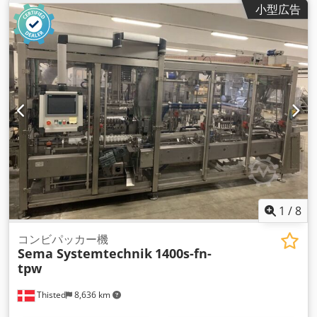
小型広告
1
/
8
コンビパッカー機
Sema Systemtechnik
1400s-fn-
tpw
Thisted
8,636 km