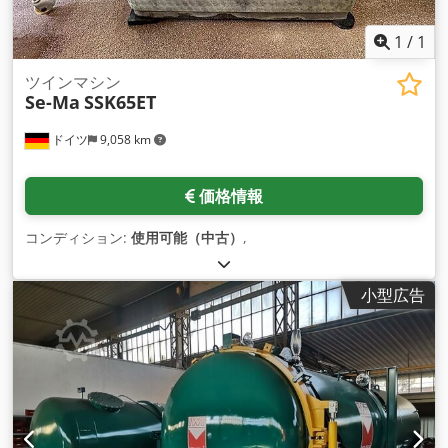
レット*Sauter 112*（3スピンドルユニット、HSK 40）×1。
6. ステーション 6: 内部冷却機能付きクラウンタレット
1
/
1
*Sauter 112* (3 スピンドルユニット、HSK 40) × 1。 - さら
に：2軸ユニット*SEMA AE1-35 / 50 / NC*×1。 7. ステーショ
ツインマシン
Se-Ma
SSK65ET
ン 7: C 軸位置決めユニットを含む油圧ドッキング ユニット。 -
装備：7×2軸ユニット*SEMA AE1-35/50/NC*。 8. ステーショ
ドイツ
9,058 km
ン 8: C 軸位置決め機能を含む油圧ドッキング ユニット。 - さ
らに：固定一体型アングルヘッド×1。 9. ステーション9：2軸
ユニット*SEMA AE3-35 / 50 / NC*×1。 10. ステーション 10:
価格情報
固定統合アングル ヘッド *Benz S-35/50/NC*。 11. ステーシ
ョン11: 吹き飛ばし用クリーニングユニット(内側/外側)。 --- 構
コンディション:
使用可能（中古）
,
造化に関する注意事項: - 情報はテーマ別にグループ化されてい
ます (制御、寸法、電気、ステーション)。 - スピンドルタイ
プ、冷却、速度などの技術的な詳細が正確に記載されていま
小型広告
す。 - モデルとメーカー（*Sauter、SEMA、Benz*）が強調表
示されます。 - 混乱を避けるために、ステーション 7 と 8 はよ
り明確に区別されています。 - 読みやすさを向上させる一貫し
たフォーマット。 さらに調整が必要ですか? 😊 シーメンス シ
ヌメリク NCU 730.3BPN 840DSI 電気容量210KW 発売日 2025
年5月 重量23トン