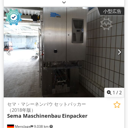
小型広告
1
/
2
セマ・マシーネンバウ セットパッカー
（2018年版）
Sema Maschinenbau
Einpacker
Menslage
9,038 km