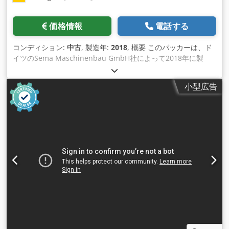
価格情報
電話する
コンディション:
中古
, 製造年:
2018
, 概要 このパッカーは、ド
イツのSema Maschinenbau GmbH社によって2018年に製
造・試運転された。これまで、ドイツの酪農工場のガラス瓶入
り生乳の充填ラインで使用されてきた。工場 の生産能力は
小型広告
7,700 bphであった。近年、ガラス瓶入り牛乳の需要が増加し
ているため、オーナーはより高い能力を持つ新しいプラントの
購入を決定しました。 そのため、この機械が利用可能になっ
た。機械はまだ若く、稼働時間も少ないため、非常に良い状態
である。 技術データ容量：695クレート（12本入り）／時
1333クレート（6本入り）／時 フォーメーション：2x3（1Lボ
トル） 4x6（0.5Lボトル） グリッパーヘッド：ワイドネックボ
トル用（対応可能）。 Dksdol Hx Dmopfx Al Ror