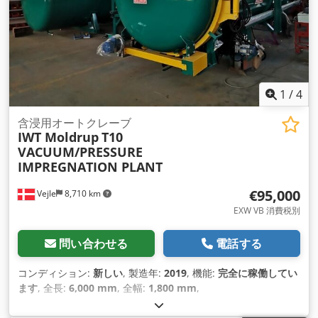
1
/
4
含浸用オートクレーブ
IWT Moldrup
T10
VACUUM/PRESSURE
IMPREGNATION PLANT
€95,000
Vejle
8,710 km
EXW VB 消費税別
問い合わせる
電話する
コンディション:
新しい
, 製造年:
2019
, 機能:
完全に稼働してい
ます
, 全長:
6,000 mm
, 全幅:
1,800 mm
,