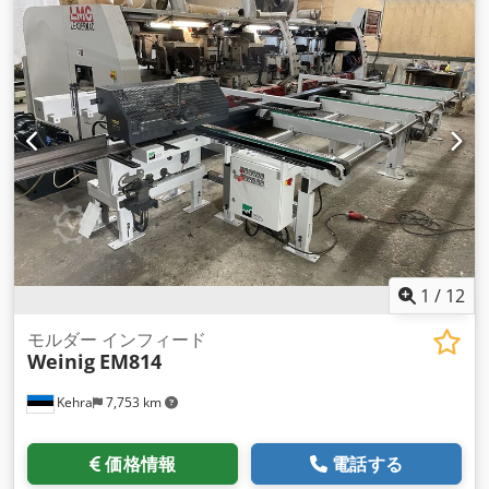
リング直径 110 mm ディスクカッタ SANDVIK Ø 700 x 25 mm
ディスクカッターの浸漬深さ 235 mm アクセサリー / 特殊機能
- ディスクカッタ SANDVIK Ø 700 x 25 mm - 潤滑寿命スピン
ドルベアリング - 焼入れ研削スピンドルによる頑丈な構造 - 高
精度 - 2つのベアリングと5つのスピンドルベアリング - フラン
ジによるWZ締め 当時の新価格: 約€ 34,500.00 net ジークフリ
ート・フォルツ工作機械 Rüschebrinkstr. D - 44143 ドルトム
ント - ヴァンベル
1
/
12
モルダー インフィード
Weinig
EM814
Kehra
7,753 km
価格情報
電話する