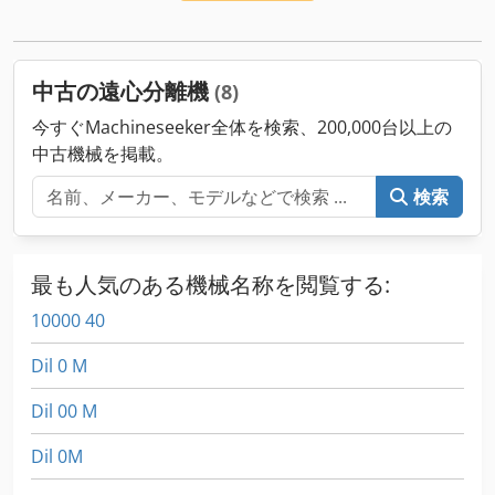
分離機。 蓋：3つの手動開閉装置、油圧ピストンによる蓋の開
閉（油圧パワーユニットを含む）、平らなサイトグラス、傾斜
サイトグラス、ケーキスク レーパー、N2インレットフィッテ
ィング、洗浄チューブとローディングチューブの接続。 トラン
中古の遠心分離機
(8)
スミッション： 37 kW ATEX電動モーター 証券：空圧式蓋開閉
セーフティピストン、蓋開閉セーフティピストン検知器、蓋開
今すぐMachineseeker全体を検索、200,000台以上の
閉検知器、機械およびモーターの回転計検知器（接続ボック ス
中古機械を掲載。
を含む） Chsdpfxjrrwdbj Aavea
検索
最も人気のある機械名称を閲覧する:
10000 40
Dil 0 M
Dil 00 M
Dil 0M