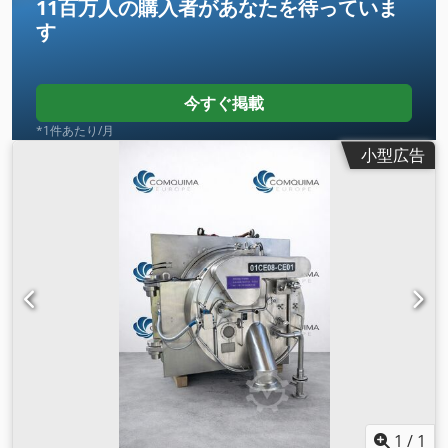
11百万人の購入者
があなたを待っていま
す
今すぐ掲載
*1件あたり/月
小型広告
1
/
1