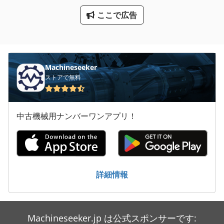
その他
ここで広告
ファン 送風機
工業用ミシン
産業用掃除機
Machineseeker
ストアで無料
送風機
遠心 ファン
中古機械用ナンバーワンアプリ！
遠心 ポンプ
遠心コンプレッサー
遠心ファン
詳細情報
非常用発電機
Machineseeker.jp は公式スポンサーです: