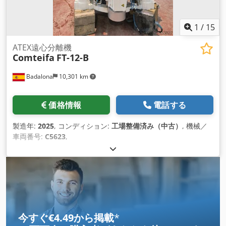
1
/
15
ATEX遠心分離機
Comteifa
FT-12-B
Badalona
10,301 km
価格情報
電話する
製造年:
2025
, コンディション:
工場整備済み（中古）
, 機械／
車両番号:
C5623
,
今すぐ€4.49から掲載
*