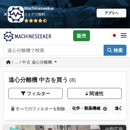
Machineseeker
アプリへ
ストアで無料
販売
検索
/ ... / 中古 遠心分離機
遠心分離機 中古を買う
(8)
フィルター
関連性
化学・製薬機械
遠心分
すべてのフィルターを削除
小型広告