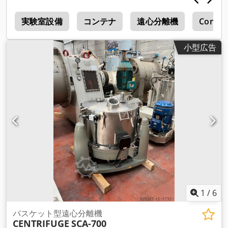
ー
実験室設備
コンテナ
遠心分離機
Condo
小型広告
1
/
6
バスケット型遠心分離機
CENTRIFUGE
SCA-700