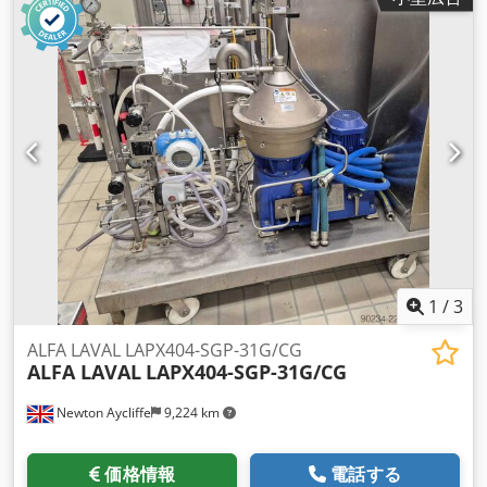
1
/
3
ALFA LAVAL LAPX404-SGP-31G/CG
ALFA LAVAL
LAPX404-SGP-31G/CG
Newton Aycliffe
9,224 km
価格情報
電話する