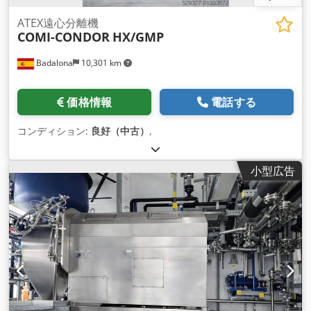
ATEX遠心分離機
COMI-CONDOR
HX/GMP
Badalona
10,301 km
価格情報
電話する
コンディション:
良好（中古）
,
小型広告