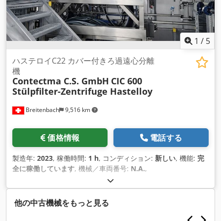
1
/
5
ハステロイC22 カバー付きろ過遠心分離
機
Contectma C.S. GmbH
CIC 600
Stülpfilter-Zentrifuge Hastelloy
Breitenbach
9,516 km
価格情報
電話する
製造年:
2023
, 稼働時間:
1 h
, コンディション:
新しい
, 機能:
完
全に稼働しています
, 機械／車両番号:
N.A.
,
他の中古機械をもっと見る