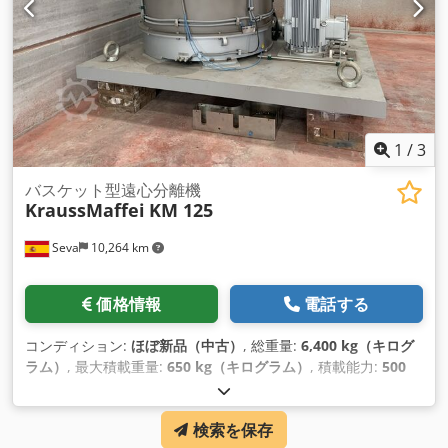
ション： 4 kW ATEX電動モーター 証券：空気圧式蓋開閉安全
ピストン、蓋開閉安全ピストン検出器、蓋開検出器、機械とモ
ーターの回転計検出器（接続ボックスを含む）、ベア リングコ
ラムの温度プローブ、DCM質量連続システム
1
/
3
バスケット型遠心分離機
KraussMaffei
KM 125
Seva
10,264 km
価格情報
電話する
コンディション:
ほぼ新品（中古）
, 総重量:
6,400 kg（キログ
ラム）
, 最大積載重量:
650 kg（キログラム）
, 積載能力:
500
kg（キログラム）
, 垂直バスケット型底部排出型遠心分離機
（慣性板スクレーパー付き KRAUSS MAFFEI製KM 125型。 AISI
検索を保存
316L接液部。 サスペンション: 慣性板上のリジッドタイプ遠心