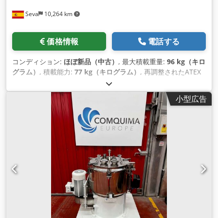
Seva
10,264 km
価格情報
電話する
コンディション:
ほぼ新品（中古）
, 最大積載重量:
96 kg（キロ
グラム）
, 積載能力:
77 kg（キログラム）
, 再調整されたATEX
遠心分離機、モデルSCA-700。 Cjdpforrwclox Aavsha
小型広告