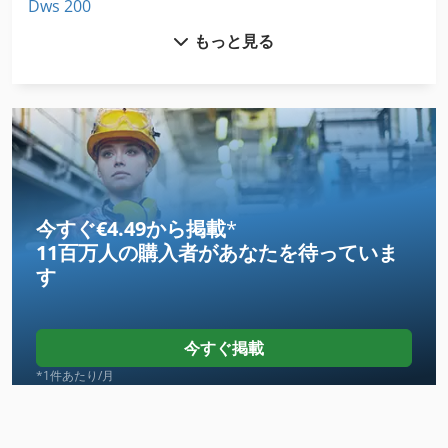
Dws 200
もっと見る
Fngj 20
Hsc 20 Linear
International 433
Meh 5 2 1 8 B
Ng 200
今すぐ€4.49から掲載
*
11百万人の購入者
があなたを待っていま
Separator
す
Split
Splitmaster 9
今すぐ掲載
Tiefbord 8 25 100
*1件あたり/月
Tip