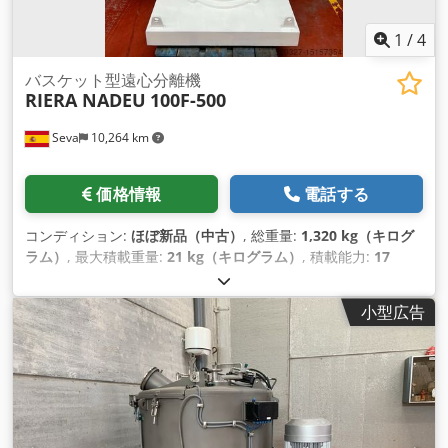
1
/
4
バスケット型遠心分離機
RIERA NADEU
100F-500
Seva
10,264 km
価格情報
電話する
コンディション:
ほぼ新品（中古）
, 総重量:
1,320 kg（キログ
ラム）
, 最大積載重量:
21 kg（キログラム）
, 積載能力:
17
kg（キログラム）
, 慣性の版の上の改装された縦シャフトのバ
スケットの遠心分離機は袋が付いている上の排出を取付けまし
小型広告
た。 Codpfx Ajrrwdmsaveha RIERA NADEU 製モデル 100F-
500 製品に接触する部品はすべて AISI 316L ステンレス鋼製で
す。 サスペンション：4つの防振マウントを備えた慣性プレー
ト上の剛性タイプ遠心分離機。 蓋：5個の手動開閉ロック付
き、油圧ピストンによる蓋開閉（油圧パワーユニットを含
む）、2個の平らな覗き穴、N2インレットフィッティ ング、洗
浄チューブとローディングチューブの接続付き。 トランスミッ