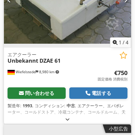
1
/
4
エアクーラー
Unbekannt
DZAE 61
€750
Wiefelstede
8,980 km
固定価格 消費税別
問い合わせる
電話する
製造年:
1993
, コンディション:
中古
, エアクーラー、エバポレ
ーター、コールドストア、冷蔵コンテナ、コールドルーム、天
井エアクーラー -数：1xファン Dedpfx Aob N Ulioagskr -ファ
ン径：400mm -ラメラ間隔：mm -寸法図。1030/1770/H400
小型広告
mm -重量：82kg