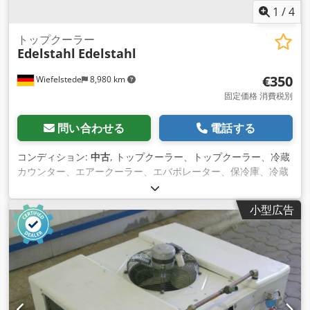
1
/
4
トップクーラー
Edelstahl
Edelstahl
€350
Wiefelstede
8,980 km
固定価格 消費税別
問い合わせる
電話する
コンディション:
中古
, トップクーラー、トップクーラー、冷蔵
カウンター、エアークーラー、エバポレーター、保冷庫、冷蔵
コンテナ、保冷室 Dkodpfx Aaob Uhnmogjr -扇風機を含む -
数：2倍のトップクーラーが利用可能 -1個あたりの価格 -寸法
小型広告
図。610/1500/H220 mm -重量：48kg