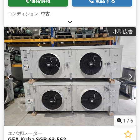
価格情報
電話する
コンディション:
中古
,
小型広告
1
/
6
エバポレーター
GEA Kuba
SGB 63-F62