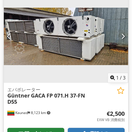
1
/
3
エバポレーター
Güntner
GACA FP 071.H 37-FN
D55
€2,500
Kaunas
8,123 km
EXW VB 消費税別