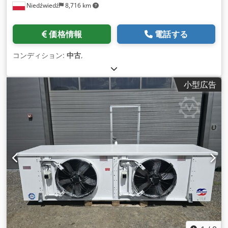
Niedźwiedź
8,716 km
価格情報
電話する
コンディション:
中古
,
小型広告