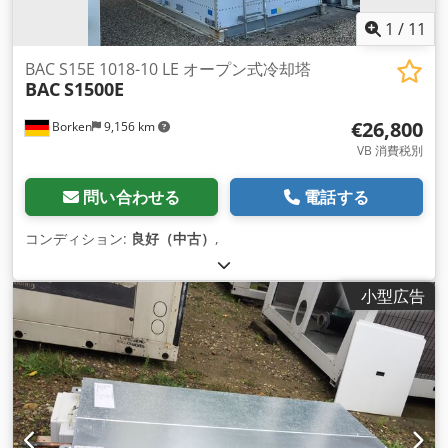
1
/
11
BAC S15E 1018-10 LE オープン式冷却塔
BAC
S1500E
€26,800
Borken
9,156 km
VB 消費税別
問い合わせる
電話する
コンディション:
良好（中古）
,
小型広告