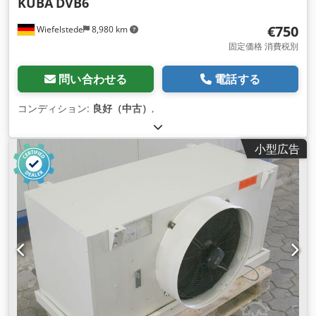
KÜBA
DVB6
€750
Wiefelstede
8,980 km
固定価格 消費税別
問い合わせる
電話する
コンディション:
良好（中古）
,
小型広告