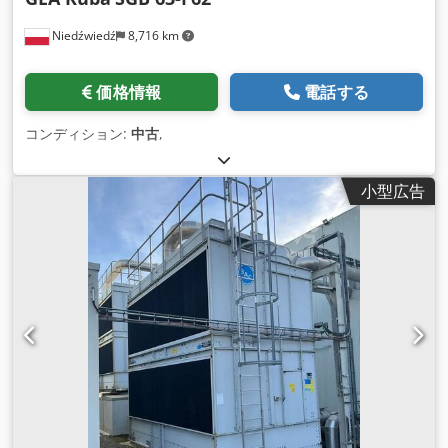
Niedźwiedź
8,716 km
価格情報
電話する
コンディション:
中古
,
小型広告