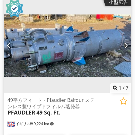
小型広告
1
/
7
49平方フィート・Pfaudler Balfour ステ
ンレス製ワイプドフィルム蒸発器
PFAUDLER
49 Sq. Ft.
イギリス
9,224 km