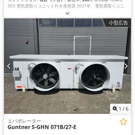
5ED 電気霜取りユニット付き蒸発器 2021年、電気霜取りユニ
ット付き蒸発器、制御装置と外部KD外部冷蔵庫工場付き
Dkjdpfxouliazs Aagjr
小型広告
1
/
6
エバポレーター
Guntner
S-GHN 071B/27-E