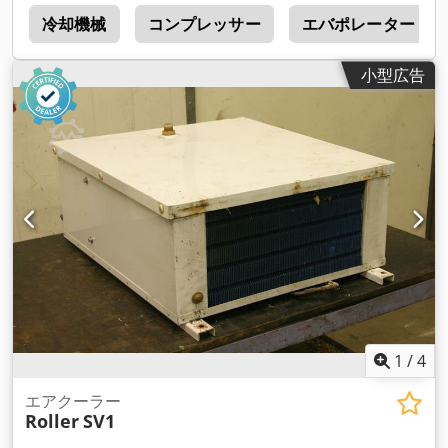
4
冷却機械
コンプレッサー
エバポレーター
小型広告
1
/
4
エアクーラー
Roller
SV1