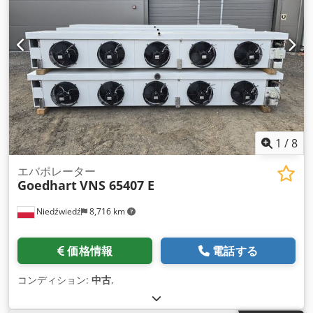
1
/
8
エバポレーター
Goedhart
VNS 65407 E
Niedźwiedź
8,716 km
価格情報
電話する
コンディション:
中古
,