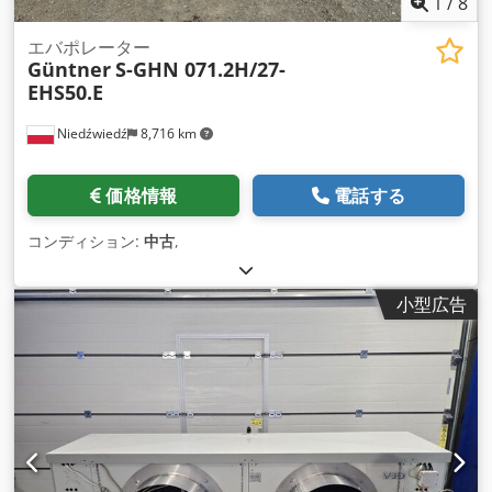
1
/
8
エバポレーター
Güntner
S-GHN 071.2H/27-
EHS50.E
Niedźwiedź
8,716 km
価格情報
電話する
コンディション:
中古
,
小型広告