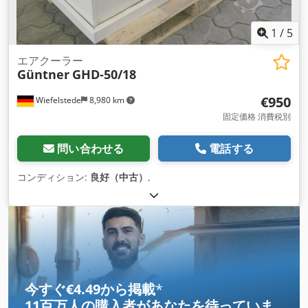
1
/
5
エアクーラー
Güntner
GHD-50/18
€950
Wiefelstede
8,980 km
固定価格 消費税別
問い合わせる
電話する
コンディション:
良好（中古）
,
今すぐ€4.49から掲載
*
11百万人の購入者
があなたを待っていま