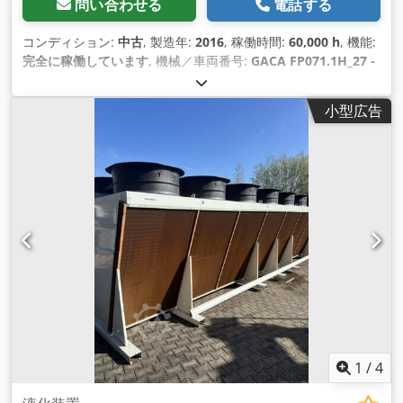
問い合わせる
電話する
コンディション:
中古
, 製造年:
2016
, 稼働時間:
60,000 h
, 機能:
完全に稼働しています
, 機械／車両番号:
GACA FP071.1H_27 -
FN and GACA FP 071.1H_37 FN
, 総重量:
443 kg（キログラ
ム）
, 全長:
4,820 mm
, 全高:
970 mm
, 全幅:
865 mm
, ラメラ
小型広告
間隔:
7 mm
, 体積流量:
39,600 m³/時
, 冷却能力:
27 キロワット
(36.71 馬力)
, 作動圧力:
16 バー
,
1
/
4