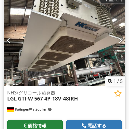
1
/
5
NH3/グリコール蒸発器
LGL
GTI-W 567 4P-18V-48IRH
Ratingen
9,205 km
価格情報
電話する