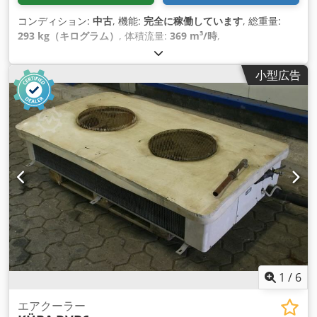
コンディション:
中古
, 機能:
完全に稼働しています
, 総重量:
293 kg（キログラム）
, 体積流量:
369 m³/時
,
小型広告
1
/
6
エアクーラー