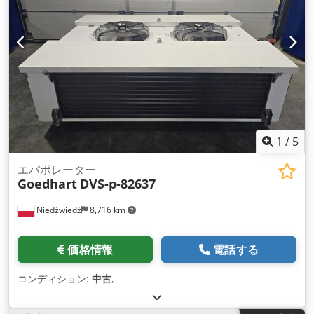
1
/
5
エバポレーター
Goedhart
DVS-p-82637
Niedźwiedź
8,716 km
価格情報
電話する
コンディション:
中古
,