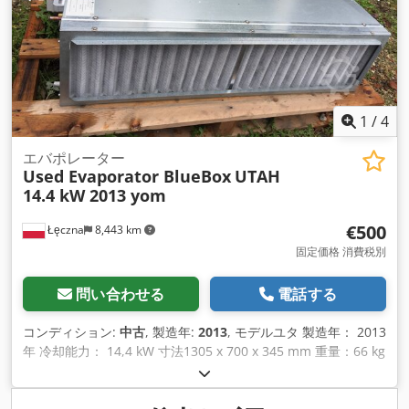
1
/
4
エバポレーター
Used Evaporator BlueBox
UTAH
14.4 kW 2013 yom
€500
Łęczna
8,443 km
固定価格 消費税別
問い合わせる
電話する
コンディション:
中古
, 製造年:
2013
, モデルユタ 製造年： 2013
年 冷却能力： 14,4 kW 寸法1305 x 700 x 345 mm 重量：66 kg
Dsdpfx Aeqrpd Ssagokr