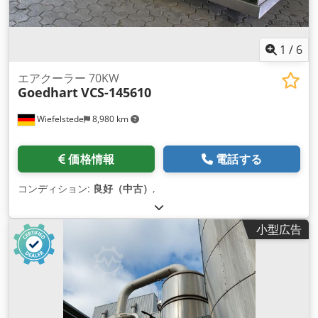
1
/
6
エアクーラー 70KW
Goedhart
VCS-145610
Wiefelstede
8,980 km
価格情報
電話する
コンディション:
良好（中古）
,
小型広告