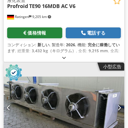
液化装置
Profroid
TE90 16MDB AC V6
Ratingen
9,205 km
価格情報
電話する
コンディション:
新しい
, 製造年:
2026
, 機能:
完全に稼働してい
ます
, 総重量:
3,432 kg（キログラム）
, 全長:
9,215 mm
, 全高:
2,391 mm
, 全幅:
2,200 mm
, 体積流量:
369 m³/時
, 冷却能力:
1,566 キロワット (2,129.16 馬力)
,
小型広告