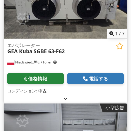
1
/
7
エバポレーター
GEA Kuba
SGBE 63-F62
Niedźwiedź
8,716 km
価格情報
電話する
コンディション:
中古
,
小型広告