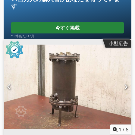
す
今すぐ掲載
*1件あたり/月
小型広告
1
/
6