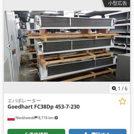
小型広告
1
/
6
エバポレーター
Goedhart
FC38Dp 453-7-230
Niedźwiedź
8,716 km