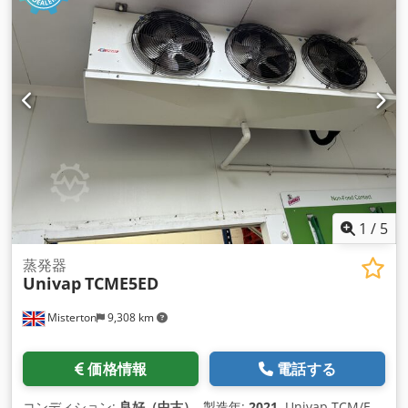
1
/
5
蒸発器
Univap
TCME5ED
Misterton
9,308 km
価格情報
電話する
コンディション:
良好（中古）
, 製造年:
2021
, Univap TCM/E