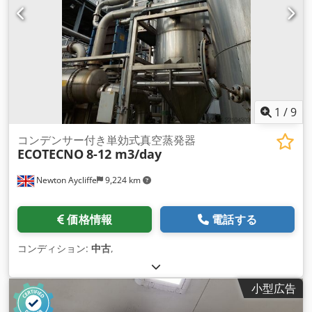
1
/
9
コンデンサー付き単効式真空蒸発器
ECOTECNO
8-12 m3/day
Newton Aycliffe
9,224 km
価格情報
電話する
コンディション:
中古
,
小型広告