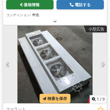
価格情報
電話する
コンディション:
中古
,
小型広告
検索を保存
1
/
9
クーラント