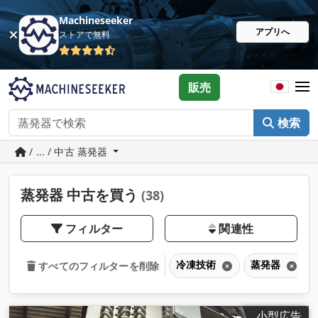
Machineseeker
アプリへ
ストアで無料
販売
検索
/ ... / 中古 蒸発器
蒸発器 中古を買う
(38)
フィルター
関連性
冷凍技術
蒸発器
すべてのフィルターを削除
小型広告