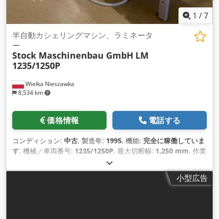
1
/
7
半自動カシェリングマシン、ラミネータ
ー
Stock Maschinenbau GmbH
LM
1235/1250P
Wielka Nieszawka
8,534 km
価格情報
電話する
コンディション:
中古
, 製造年:
1995
, 機能:
完全に稼働していま
す
, 機械／車両番号:
1235/1250P
, 最大切断幅:
1,250 mm
, 作業
幅:
1,250 mm
, 入力電流:
64 A
, 用紙高さ（最小）:
1 mm
, 用紙
高さ（最大）:
10 mm
, ラベル長さ:
250 mm
, 作業長さ:
1,235
小型広告
mm
, 生産能力:
300 単位/時
,