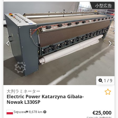
小型広告
1
/
9
大判ラミネーター
Electric Power Katarzyna Gibała-
Nowak
L330SP
€25,000
Stęszew
8,678 km