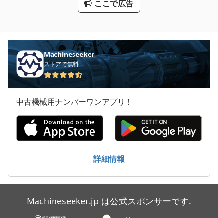
ここで広告
産業用掃除機
用紙計数機
Machineseeker
送風機
ストアで無料
中古機械用ナンバーワンアプリ！
詳細情報
Machineseeker.jp は公式スポンサーです: