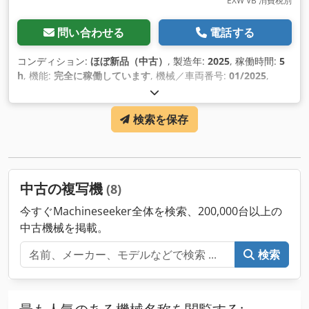
EXW VB 消費税別
問い合わせる
電話する
コンディション:
ほぼ新品（中古）
, 製造年:
2025
, 稼働時間:
5
h
, 機能:
完全に稼働しています
, 機械／車両番号:
01/2025
,
検索を保存
中古の複写機
(8)
今すぐMachineseeker全体を検索、200,000台以上の
中古機械を掲載。
検索