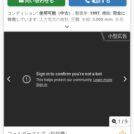
問い合わせる
電話する
コンディション:
使用可能（中古）
, 製造年:
1997
, 機能:
完全に
稼働しています
, 入力電流の種類:
三相
, 全幅:
3,000 mm
, 全長:
17,600 mm
, 入力電圧:
380 V
, 総重量:
13,000 kg（キログラ
ム）
,
小型広告
1
/
9
フォルダーグルア（貼箱機）