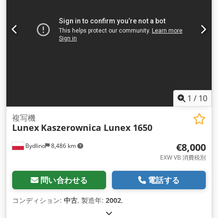
1
/
10
複写機
Lunex
Kaszerownica Lunex 1650
€8,000
Bydlino
8,486 km
EXW VB 消費税別
問い合わせる
電話する
コンディション:
中古
, 製造年:
2002
,