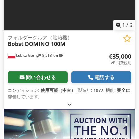
1
/
6
フォルダーグルア（貼箱機）
Bobst
DOMINO 100M
€35,000
Lubicz Górny
8,518 km
VB 消費税別
問い合わせる
電話する
コンディション:
使用可能（中古）
, 製造年:
1977
, 機能:
完全に
稼働しています
,