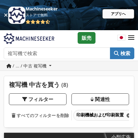
Machineseeker
アプリへ
ストアで無料
販売
検索
/ ... / 中古 複写機
複写機 中古を買う
(8)
フィルター
関連性
印刷機械および印刷装置
すべてのフィルターを削除
小型広告