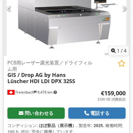
1
/
4
PCB用レーザー露光装置／ドライフィル
ム用
GIS / Drop AG by Hans
Lüscher
HDI LDI DPX 325S
€159,000
Freienbach
9,476 km
EXW VB 消費税別
問い合わせる
電話する
コンディション:
ほぼ新品（展示機）
, 製造年:
2025
, 稼働時間:
100 h
, 機能:
完全に稼働しています
,