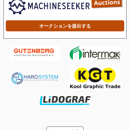
Tak 18
その他
オークションを提出する
トラック
トラック ダンプ
ファン 送風機
フィーダー ボックス
大きな トラック
工業用ミシン
汎用 旋盤
汎用旋盤
洗車