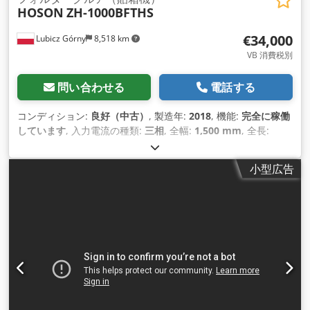
HOSON
ZH-1000BFTHS
€34,000
Lubicz Górny
8,518 km
VB 消費税別
問い合わせる
電話する
コンディション:
良好（中古）
, 製造年:
2018
, 機能:
完全に稼働
しています
, 入力電流の種類:
三相
, 全幅:
1,500 mm
, 全長:
12,000 mm
, 全高:
1,600 mm
, 入力電圧:
380 V
, 総重量:
5,000
kg（キログラム）
, 入力周波数:
50 ヘルツ
, 装備:
ドキュメント
小型広告
/ マニュアル
,