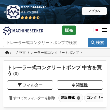
Machineseeker
アプリへ
ストアで無料
販売
検索
/ ... / 中古 トレーラー式コンクリートポンプ
トレーラー式コンクリートポンプ 中古を買
う
(0)
フィルター
関連性
建設機械
コンクリート
すべてのフィルターを削除