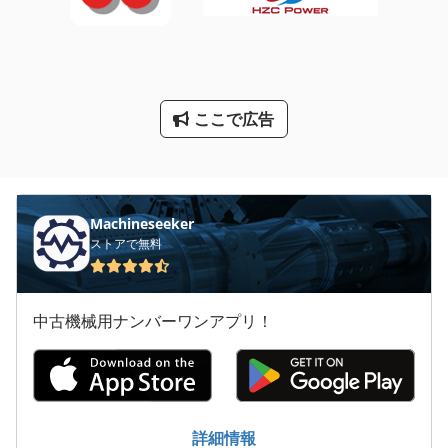
水中ポンプ
油圧ポンプ 200 バー
渦巻ポンプ
ここで広告
産業用掃除機
輸液 ポンプ
Machineseeker
ストアで無料
中古機械用ナンバーワンアプリ！
詳細情報