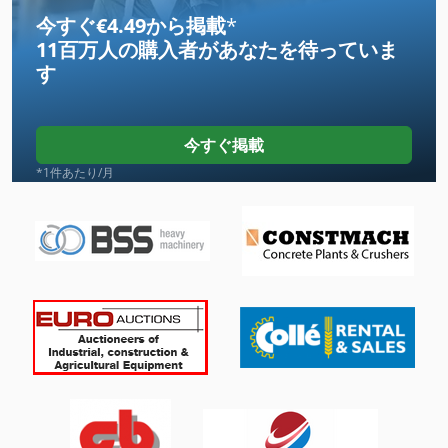
トラック
今すぐ€4.49から掲載
*
11百万人の購入者
があなたを待っていま
トラック クレーン
す
トラック ダンプ
トラック トラクター
今すぐ掲載
ピストンポンプ
*1件あたり/月
ルーツポンプ
大きな トラック
定量ポンプ
建設 用 クレーン
排水ポンプ
歯車 ポンプ